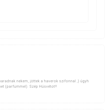
1
maradnak nekem, jöttek a haverok szifonnal ;) úgyh
t (parfümmel). Szép Húsvétot!!