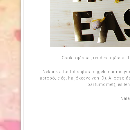
Csokitojással, rendes tojással, 
Nekünk a füstöltsajtos reggeli már megvol
apropó, elég, ha jókedve van :D). A locsol
parfümömet), és lehe
Nála