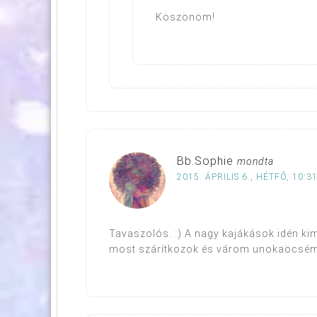
Köszönöm!
Bb.Sophie
mondta
2015. ÁPRILIS 6., HÉTFŐ, 10:3
Tavaszolós. :) A nagy kajákások idén ki
most szárítkozok és várom unokaöcséme