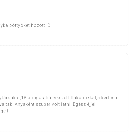
nyka pöttyöket hozott :D
4
ytársakat,18 bringás fiú érkezett flakonokkal,a kertben
altak. Anyaként szuper volt látni. Egész éjjel
gelt.