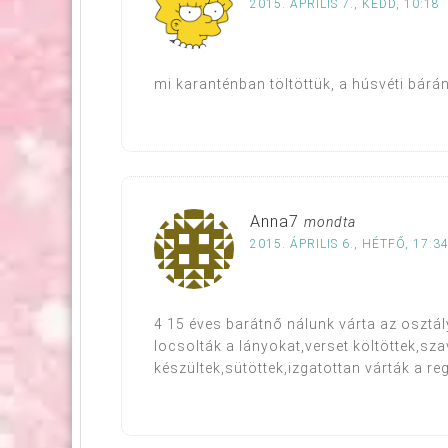
2015. ÁPRILIS 7., KEDD, 10:18
mi karanténban töltöttük, a húsvéti bárá
Anna7
mondta
2015. ÁPRILIS 6., HÉTFŐ, 17:3
4 15 éves barátnő nálunk várta az osztál
locsolták a lányokat,verset költöttek,szav
készültek,sütöttek,izgatottan várták a reg