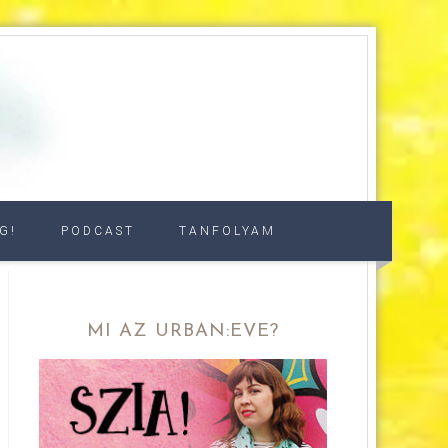
G!
PODCAST
TANFOLYAM
MI AZ URBAN:EVE?