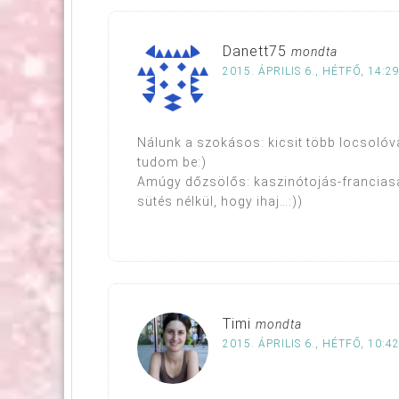
Danett75
mondta
2015. ÁPRILIS 6., HÉTFŐ, 14:2
Nálunk a szokásos: kicsit több locsolóv
tudom be:)
Amúgy dőzsölős: kaszinótojás-franciasal
sütés nélkül, hogy ihaj…:))
Timi
mondta
2015. ÁPRILIS 6., HÉTFŐ, 10:4