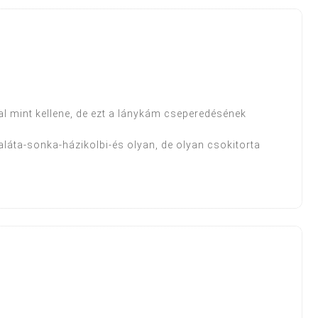
9
al mint kellene, de ezt a lánykám cseperedésének
áta-sonka-házikolbi-és olyan, de olyan csokitorta
2