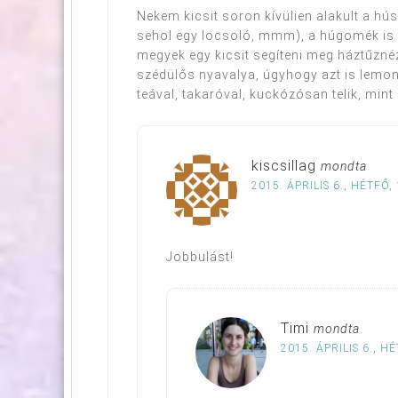
Nekem kicsit soron kívülien alakult a h
sehol egy locsoló, mmm), a húgomék is m
megyek egy kicsit segíteni meg háztűznézn
szédülős nyavalya, úgyhogy azt is lemon
teával, takaróval, kuckózósan telik, mint
kiscsillag
mondta
2015. ÁPRILIS 6., HÉTFŐ,
Jobbulást!
Timi
mondta
2015. ÁPRILIS 6., H