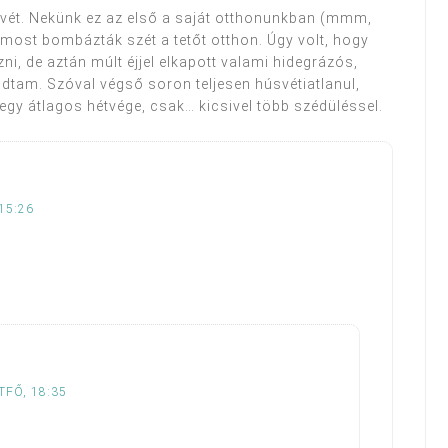
úsvét. Nekünk ez az első a saját otthonunkban (mmm,
ost bombázták szét a tetőt otthon. Úgy volt, hogy
i, de aztán múlt éjjel elkapott valami hidegrázós,
dtam. Szóval végső soron teljesen húsvétiatlanul,
 egy átlagos hétvége, csak… kicsivel több szédüléssel.
 15:26
ÉTFŐ, 18:35