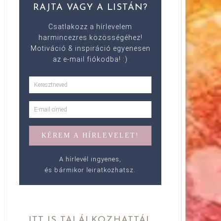
RAJTA VAGY A LISTÁN?
Csatlakozz a hírlevelem
harmincezres közösségéhez!
Motiváció & inspiráció egyenesen
az e-mail fiókodba! :)
A hírlevél ingyenes,
és bármikor leiratkozhatsz.
ITT IS TALÁLKOZHATTÁL