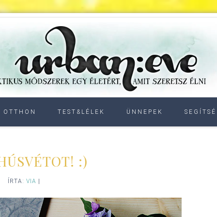
OTTHON
TEST&LÉLEK
ÜNNEPEK
SEGÍTSÉ
HÚSVÉTOT! :)
ÍRTA:
VIA
|