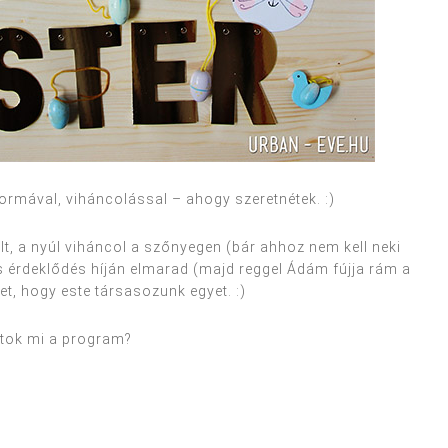
tormával, viháncolással – ahogy szeretnétek. :)
t, a nyúl viháncol a szőnyegen (bár ahhoz nem kell neki
ás érdeklődés híján elmarad (majd reggel Ádám fújja rám a
t, hogy este társasozunk egyet. :)
tok mi a program?