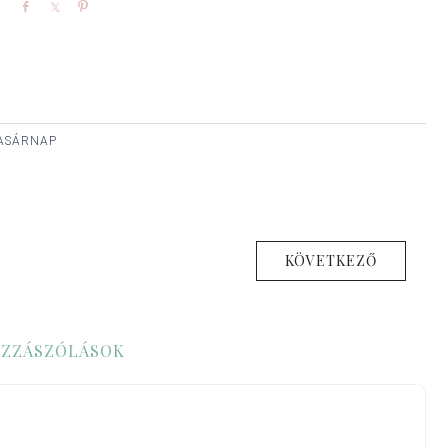
Share
Share
Pin
 VASÁRNAP
KÖVETKEZŐ
ZZÁSZÓLÁSOK