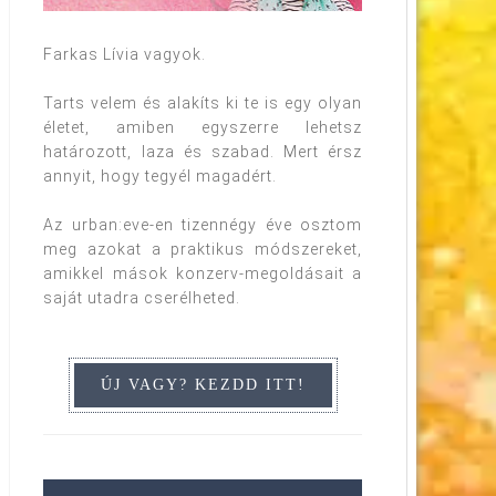
Farkas Lívia vagyok.
Tarts velem és alakíts ki te is egy olyan
életet, amiben egyszerre lehetsz
határozott, laza és szabad. Mert érsz
annyit, hogy tegyél magadért.
Az urban:eve-en tizennégy éve osztom
meg azokat a praktikus módszereket,
amikkel mások konzerv-megoldásait a
saját utadra cserélheted.