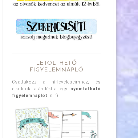
LETÖLTHETŐ
FIGYELEMNAPLÓ
Csatlakozz a hírleveleseimhez, és
elküldök ajándékba egy
nyomtatható
figyelemnaplót
is! :)