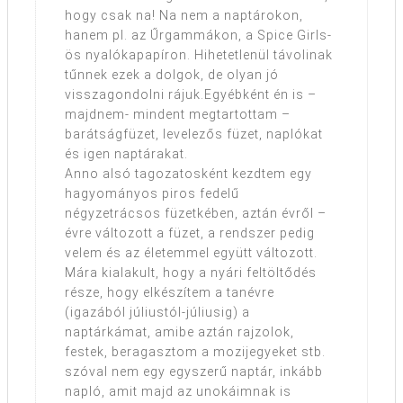
hogy csak na! Na nem a naptárokon,
hanem pl. az Űrgammákon, a Spice Girls-
ös nyalókapapíron. Hihetetlenül távolinak
tűnnek ezek a dolgok, de olyan jó
visszagondolni rájuk.Egyébként én is –
majdnem- mindent megtartottam –
barátságfüzet, levelezős füzet, naplókat
és igen naptárakat.
Anno alsó tagozatosként kezdtem egy
hagyományos piros fedelű
négyzetrácsos füzetkében, aztán évről –
évre változott a füzet, a rendszer pedig
velem és az életemmel együtt változott.
Mára kialakult, hogy a nyári feltöltődés
része, hogy elkészítem a tanévre
(igazából júliustól-júliusig) a
naptárkámat, amibe aztán rajzolok,
festek, beragasztom a mozijegyeket stb.
szóval nem egy egyszerű naptár, inkább
napló, amit majd az unokáimnak is