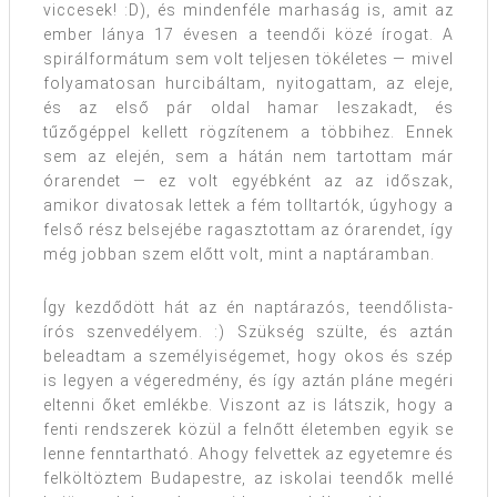
viccesek! :D), és mindenféle marhaság is, amit az
ember lánya 17 évesen a teendői közé írogat. A
spirálformátum sem volt teljesen tökéletes — mivel
folyamatosan hurcibáltam, nyitogattam, az eleje,
és az első pár oldal hamar leszakadt, és
tűzőgéppel kellett rögzítenem a többihez. Ennek
sem az elején, sem a hátán nem tartottam már
órarendet — ez volt egyébként az az időszak,
amikor divatosak lettek a fém tolltartók, úgyhogy a
felső rész belsejébe ragasztottam az órarendet, így
még jobban szem előtt volt, mint a naptáramban.
Így kezdődött hát az én naptárazós, teendőlista-
írós szenvedélyem. :) Szükség szülte, és aztán
beleadtam a személyiségemet, hogy okos és szép
is legyen a végeredmény, és így aztán pláne megéri
eltenni őket emlékbe. Viszont az is látszik, hogy a
fenti rendszerek közül a felnőtt életemben egyik se
lenne fenntartható. Ahogy felvettek az egyetemre és
felköltöztem Budapestre, az iskolai teendők mellé