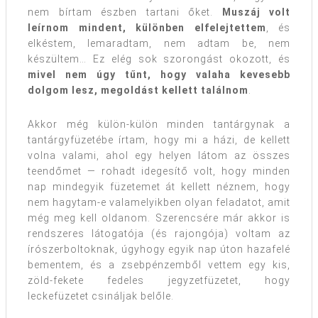
nem bírtam észben tartani őket.
Muszáj volt
leírnom mindent, különben elfelejtettem
, és
elkéstem, lemaradtam, nem adtam be, nem
készültem… Ez elég sok szorongást okozott, és
mivel nem úgy tűnt, hogy valaha kevesebb
dolgom lesz, megoldást kellett találnom
.
Akkor még külön-külön minden tantárgynak a
tantárgyfüzetébe írtam, hogy mi a házi, de kellett
volna valami, ahol egy helyen látom az összes
teendőmet — rohadt idegesítő volt, hogy minden
nap mindegyik füzetemet át kellett néznem, hogy
nem hagytam-e valamelyikben olyan feladatot, amit
még meg kell oldanom. Szerencsére már akkor is
rendszeres látogatója (és rajongója) voltam az
írószerboltoknak, úgyhogy egyik nap úton hazafelé
bementem, és a zsebpénzemből vettem egy kis,
zöld-fekete fedeles jegyzetfüzetet, hogy
leckefüzetet csináljak belőle.