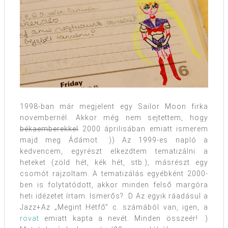
1998-ban már megjelent egy Sailor Moon firka
novembernél. Akkor még nem sejtettem, hogy
békaemberekkel
2000 áprilisában emiatt ismerem
majd meg Ádámot. :)) Az 1999-es napló a
kedvencem, egyrészt elkezdtem tematizálni a
heteket (zöld hét, kék hét, stb.), másrészt egy
csomót rajzoltam. A tematizálás egyébként 2000-
ben is folytatódott, akkor minden felső margóra
heti idézetet írtam. Ismerős? :D Az egyik ráadásul a
Jazz+Az „Megint Hétfő” c. számából van, igen, a
rovat
emiatt kapta a nevét. Minden összeér! :)