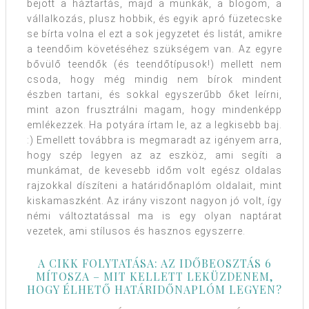
bejött a háztartás, majd a munkák, a blogom, a
vállalkozás, plusz hobbik, és egyik apró füzetecske
se bírta volna el ezt a sok jegyzetet és listát, amikre
a teendőim követéséhez szükségem van. Az egyre
bővülő teendők (és teendőtípusok!) mellett nem
csoda, hogy még mindig nem bírok mindent
észben tartani, és sokkal egyszerűbb őket leírni,
mint azon frusztrálni magam, hogy mindenképp
emlékezzek. Ha potyára írtam le, az a legkisebb baj.
:) Emellett továbbra is megmaradt az igényem arra,
hogy szép legyen az az eszköz, ami segíti a
munkámat, de kevesebb időm volt egész oldalas
rajzokkal díszíteni a határidőnaplóm oldalait, mint
kiskamaszként. Az irány viszont nagyon jó volt, így
némi változtatással ma is egy olyan naptárat
vezetek, ami stílusos és hasznos egyszerre.
A CIKK FOLYTATÁSA: AZ IDŐBEOSZTÁS 6
MÍTOSZA – MIT KELLETT LEKÜZDENEM,
HOGY ÉLHETŐ HATÁRIDŐNAPLÓM LEGYEN?