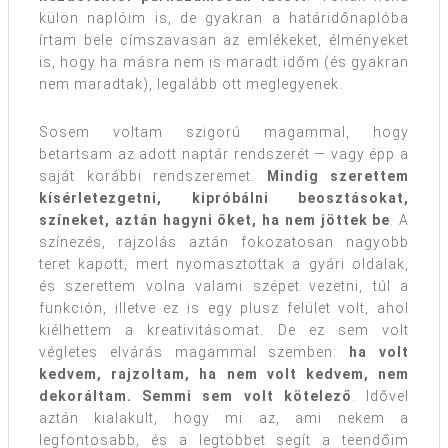
külön naplóim is, de gyakran a határidőnaplóba
írtam bele címszavasan az emlékeket, élményeket
is, hogy ha másra nem is maradt időm (és gyakran
nem maradtak), legalább ott meglegyenek.
Sosem voltam szigorú magammal, hogy
betartsam az adott naptár rendszerét — vagy épp a
saját korábbi rendszeremet.
Mindig szerettem
kísérletezgetni, kipróbálni beosztásokat,
színeket, aztán hagyni őket, ha nem jöttek be
. A
színezés, rajzolás aztán fokozatosan nagyobb
teret kapott, mert nyomasztottak a gyári oldalak,
és szerettem volna valami szépet vezetni, túl a
funkción, illetve ez is egy plusz felület volt, ahol
kiélhettem a kreativitásomat. De ez sem volt
végletes elvárás magammal szemben:
ha volt
kedvem, rajzoltam, ha nem volt kedvem, nem
dekoráltam. Semmi sem volt kötelező
. Idővel
aztán kialakult, hogy mi az, ami nekem a
legfontosabb, és a legtöbbet segít a teendőim