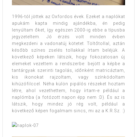
1996-tól jöttek az Oxfordos évek. Ezeket a naplókat
apukám kapta mindig ajándékba, én pedig
lenyúltam őket, így egészen 2000-ig ebbe a típusba
jegyzeteltem. Jó érzés volt minden évben
megkezdeni a vadonatúj kötetet. Töltőtollal, aztán
később színes zselés tollakkal írtam beléjük. A
következő képeken látszik, hogy fokozatosan új
elemeket vezettem a rendszerbe: bejött a képbe a
tantárgyak szerinti tagolás, időnként matricáztam,
kis ikonokat rajzoltam, vagy színkódoltam
kihúzófilccel. Néha külön pipálós részeket hoztam
létre, ahol vezethettem, hogy írtam-e például a
naplómba (a fotózott napon épp nem :D). És az is
látszik, hogy mindez jó rég volt, például a
következő képen fogalmam sincs, mi az a K.R.Sz. :)