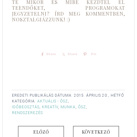
TE MIKOR ÉS MIBE KEZDTÉL EL
TEENDŐKET, PROGRAMOKAT
JEGYZETELNI? ÍRD MEG KOMMENTBEN,
NOSZTALGIÁZZUNK! :)
Share
Share
Pin
EREDETI PUBLIKÁLÁS DÁTUMA:
2015. ÁPRILIS 20., HÉTFŐ
KATEGÓRIA:
AKTUÁLIS - ŐSZ
,
IDŐBEOSZTÁS
,
KREATÍV
,
MUNKA
,
ŐSZ
,
RENDSZEREZÉS
ELŐZŐ
KÖVETKEZŐ