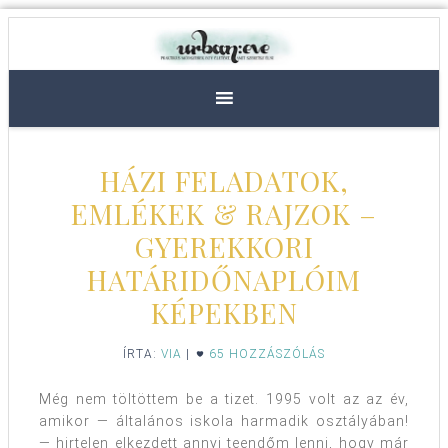
HÁZI FELADATOK,
EMLÉKEK & RAJZOK –
GYEREKKORI
HATÁRIDŐNAPLÓIM
KÉPEKBEN
ÍRTA:
VIA
|
65 HOZZÁSZÓLÁS
Még nem töltöttem be a tizet. 1995 volt az az év,
amikor — általános iskola harmadik osztályában!
— hirtelen elkezdett annyi teendőm lenni, hogy már