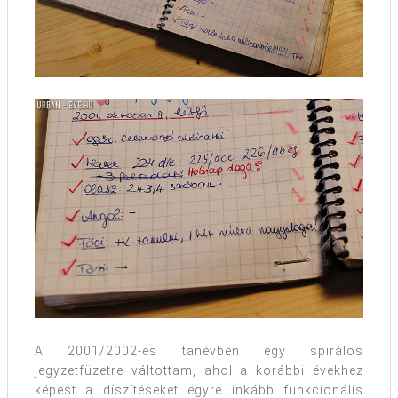
A 2001/2002-es tanévben egy spirálos
jegyzetfüzetre váltottam, ahol a korábbi évekhez
képest a díszítéseket egyre inkább funkcionális