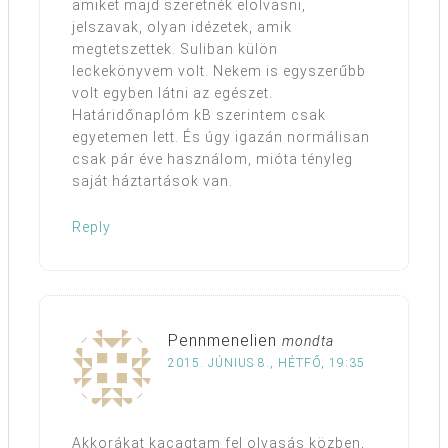
amiket majd szeretnék elolvasni,
jelszavak, olyan idézetek, amik
megtetszettek. Suliban külön
leckekönyvem volt. Nekem is egyszerűbb
volt egyben látni az egészet.
Határidőnaplóm kB szerintem csak
egyetemen lett. És úgy igazán normálisan
csak pár éve használom, mióta tényleg
saját háztartások van.
Reply
Pennmenelien
mondta
2015. JÚNIUS 8., HÉTFŐ, 19:35
Akkorákat kacagtam fel olvasás közben,