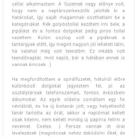
céllal alkalmaztam. A füzetnek nagy előnye volt,
hogy nem a naptárszerkesztők jelölték ki a
határokat, így saját magamnak oszthattam be a
kategóriákat. Kék golyóstollal kezdtem írni bele, a
pipálást és a fontos dolgokat pedig piros tollal
vezettem. Külön oszlop volt a pipáknak a
tantárgyak előtt, így megint nagyon jól lehetett látni,
ha valahol még volt teendőm. Ez inkább volt
teendőnaptár, mint napló, bár a hátában ennek is
vannak kincsek. :)
Ha megfordítottam a spirálfüzetet, hátulról előre
különböző dolgokat jegyeztem fel, pl. az
osztálytársak telefonszámait, fontos évközbeni
dátumokat. Az egyik oldalra csináltam egy fix
névtáblát, és ha új kistanár jött, vagy helyettesítő
tanár tartotta az órát, akkor a naplómat kellett
csak kitenni, nem kellett mindig új papírra felírni a
nevemet. Cseles. :) Persze vannak itt órai
levelezések (megintcsak nehéz dekódolni őket, de