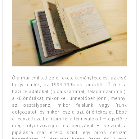
Ő a már említett zöld-fekete keményfedeles: az első
tárgyi emlék, az 1994-1995-ös tanévből. Ő őrzi a
házi feladatokat (oldalszámmal, feladatszámmal),
a különórákat, mikor kell ünneplőben jönni, mennyi
az osztálypénz, mikor felelünk vagy írunk
dolgozatot, és mikor lesz a szülői értekezlet. Ebbe
a jegyzetfüzetbe írtam fel a tennivalókat — egyelőre
még folyószöveggel és ceruzával –, viszont a
pipálásra már eltérő színt, egy piros ceruzát