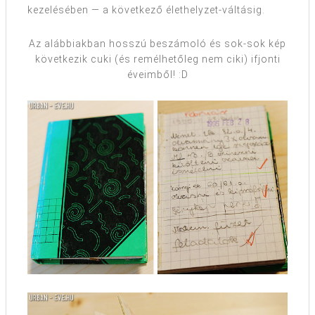
kezelésében — a következő élethelyzet-váltásig.
Az alábbiakban hosszú beszámoló és sok-sok kép
következik cuki (és remélhetőleg nem ciki) ifjonti
éveimből! :D