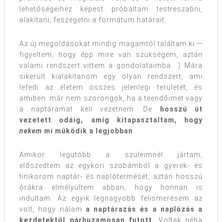
lehetőségeihez képest próbáltam testreszabni,
alakítani, feszegetni a formátum határait.
Az új megoldásokat mindig magamtól találtam ki —
figyeltem, hogy épp mire van szükségem, aztán
valami rendszert vittem a gondolataimba. :) Mára
sikerült kialakítanom egy olyan rendszert, ami
lefedi az életem összes jelenlegi területét, és
amiben már nem szorongok, ha a teendőimet vagy
a naptáramat kell vezetnem. De
hosszú út
vezetett odáig, amíg kitapasztaltam, hogy
nekem
mi működik a legjobban
.
Amikor legutóbb a szüleimnél jártam,
előszedtem az egykori szobámból a gyerek- és
tinikorom naptár- és naplótermését, aztán hosszú
órákra elmélyültem abban, hogy honnan is
indultam. Az egyik legnagyobb felismerésem az
volt, hogy nálam
a naptárazás és a naplózás a
kezdetektől párhuzamosan futott
. Voltak néha