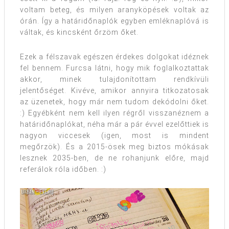
voltam beteg, és milyen aranyköpések voltak az
órán. Így a határidőnaplók egyben emléknaplóvá is
váltak, és kincsként őrzöm őket.
Ezek a félszavak egészen érdekes dolgokat idéznek
fel bennem. Furcsa látni, hogy mik foglalkoztattak
akkor, minek tulajdonítottam rendkívüli
jelentőséget. Kivéve, amikor annyira titkozatosak
az üzenetek, hogy már nem tudom dekódolni őket.
:) Egyébként nem kell ilyen régről visszanéznem a
határidőnaplókat, néha már a pár évvel ezelőttiek is
nagyon viccesek (igen, most is mindent
megőrzök). És a 2015-ösek meg biztos mókásak
lesznek 2035-ben, de ne rohanjunk előre, majd
referálok róla időben. :)