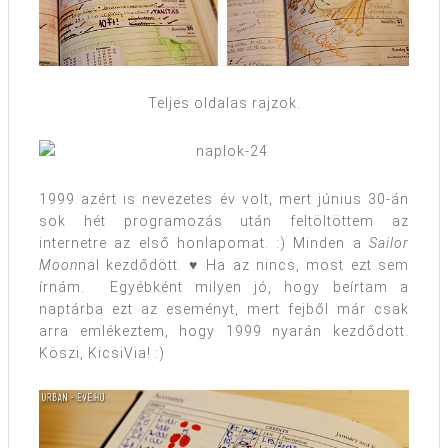
Teljes oldalas rajzok.
1999 azért is nevezetes év volt, mert június 30-án
sok hét programozás után feltöltöttem az
internetre az első honlapomat. :) Minden a
Sailor
Moon
nal kezdődött. ♥ Ha az nincs, most ezt sem
írnám. Egyébként milyen jó, hogy beírtam a
naptárba ezt az eseményt, mert fejből már csak
arra emlékeztem, hogy 1999 nyarán kezdődött.
Köszi, KicsiVia! :)