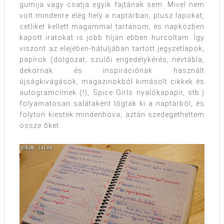
gumija vagy csatja egyik fajtának sem. Mivel nem
volt mindenre elég hely a naptárban, plusz lapokat,
cetliket kellett magammal tartanom, és napközben
kapott iratokat is jobb híján ebben hurcoltam. Így
viszont az elejében-hátuljában tartott jegyzetlapok,
papírok (dolgozat, szülői engedélykérés, névtábla,
dekornak és inspirációnak használt
újságkivágások, magazinokból kimásolt cikkek és
autogramcímek (!), Spice Girls nyalókapapír, stb.)
folyamatosan salátaként lógtak ki a naptárból, és
folyton kiestek mindenhova, aztán szedegethettem
össze őket.