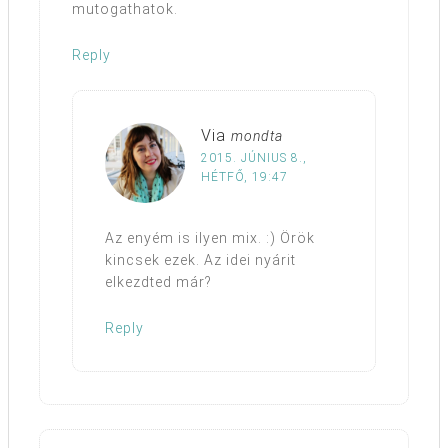
mutogathatok.
Reply
Via
mondta
2015. JÚNIUS 8.,
HÉTFŐ, 19:47
Az enyém is ilyen mix. :) Örök
kincsek ezek. Az idei nyárit
elkezdted már?
Reply