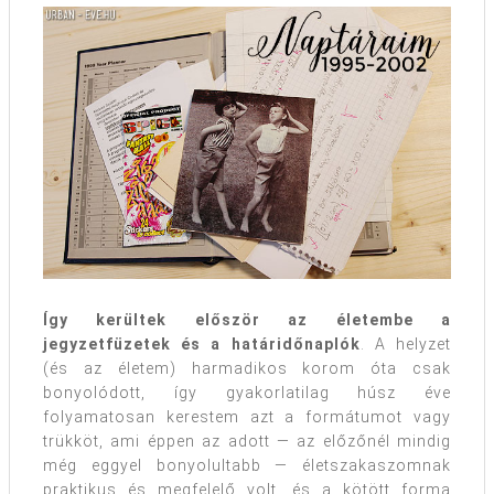
Így kerültek először az életembe a
jegyzetfüzetek és a határidőnaplók
. A helyzet
(és az életem) harmadikos korom óta csak
bonyolódott, így gyakorlatilag húsz éve
folyamatosan kerestem azt a formátumot vagy
trükköt, ami éppen az adott — az előzőnél mindig
még eggyel bonyolultabb — életszakaszomnak
praktikus és megfelelő volt, és a kötött forma