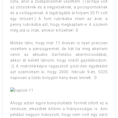
lista, ahol a zsebpénzemet vezettem. (Tarifája volt
az ötösöknek és a négyeseknek, a pirospontoknak
és a csillagoknak. A legdrágább árfolyam 20 Ft volt
egy ötösért.) A font rubrikába írtam az árat, a
penny rubrikába azt, hogy megkaptam-e. A szüleim
még alá is írták, amikor kifizettek! :D
Mókás látni, hogy már 11 évesen is ilyen precizen
vezettem a pénzügyeimet, de hát ha meg akartam
venni az aktuális Garfieldos akármicsodákat,
akkor át kellett látnom, hogy miből gazdálkodom.
:)) A metrótérképre ragasztott post-iten egyébként
azt számoltam ki, hogy 2000. február 9-én, 5325
naposan a többi bolygón hány éves lennék. :D
Ahogy aztán egyre bonyolultabb formát öltött ez a
rendszer, elkezdtek kitűnni a hiányosságai is. Ami
például nagyon hiányzott, hogy nem volt egy záró