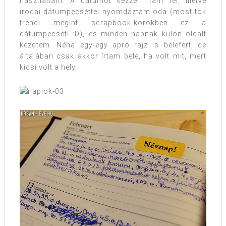
használtam. A dátumot kézzel írtam fel, illetve
irodai dátumpecséttel nyomdáztam oda (most tök
trendi megint scrapbook-körökben ez a
dátumpecsét! :D), és minden napnak külön oldalt
kezdtem. Néha egy-egy apró rajz is belefért, de
általában csak akkor írtam bele, ha volt mit, mert
kicsi volt a hely.