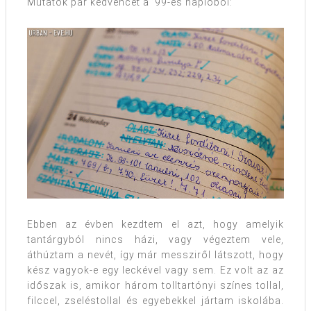
Mutatok pár kedvencet a ’99-es naplóból:
Ebben az évben kezdtem el azt, hogy amelyik
tantárgyból nincs házi, vagy végeztem vele,
áthúztam a nevét, így már messziről látszott, hogy
kész vagyok-e egy leckével vagy sem. Ez volt az az
időszak is, amikor három tolltartónyi színes tollal,
filccel, zseléstollal és egyebekkel jártam iskolába.