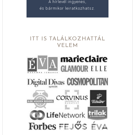
A hírlevél ingyenes,
és bármikor leiratkozhatsz.
ITT IS TALÁLKOZHATTÁL
VELEM