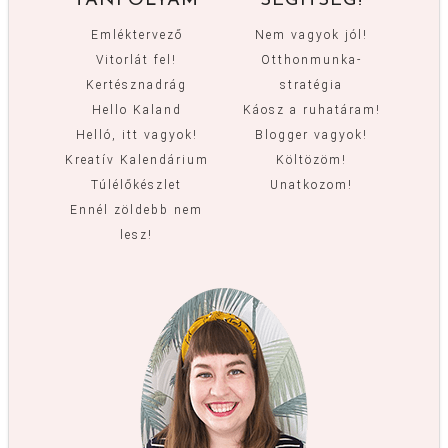
TANFOLYAM
SEGÍTSÉG!
Emléktervező
Nem vagyok jól!
Vitorlát fel!
Otthonmunka-
Kertésznadrág
stratégia
Hello Kaland
Káosz a ruhatáram!
Helló, itt vagyok!
Blogger vagyok!
Kreatív Kalendárium
Költözöm!
Túlélőkészlet
Unatkozom!
Ennél zöldebb nem
lesz!