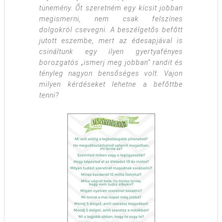
tünemény. Őt szeretném egy kicsit jobban
megismerni, nem csak felszínes
dolgokról csevegni. A beszélgetős befőtt
jutott eszembe, mert az édesapjával is
csináltunk egy ilyen gyertyafényes
borozgatós „ismerj meg jobban” randit és
tényleg nagyon bensőséges volt. Vajon
milyen kérdéseket lehetne a befőttbe
tenni?