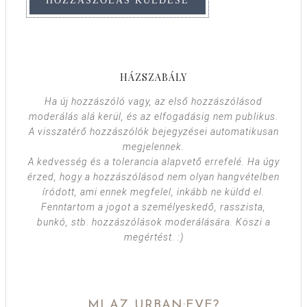
HÁZSZABÁLY
Ha új hozzászóló vagy, az első hozzászólásod
moderálás alá kerül, és az elfogadásig nem publikus.
A visszatérő hozzászólók bejegyzései automatikusan
megjelennek.
A kedvesség és a tolerancia alapvető errefelé. Ha úgy
érzed, hogy a hozzászólásod nem olyan hangvételben
íródott, ami ennek megfelel, inkább ne küldd el.
Fenntartom a jogot a személyeskedő, rasszista,
bunkó, stb. hozzászólások moderálására. Köszi a
megértést. :)
MI AZ URBAN:EVE?