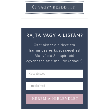
RAJTA VAGY A LISTÁN?
Csatlakozz a hírlevelem
harmincezres közösségéhez!
Motiváció & inspiráció
egyenesen az e-mail fiókodba! :)