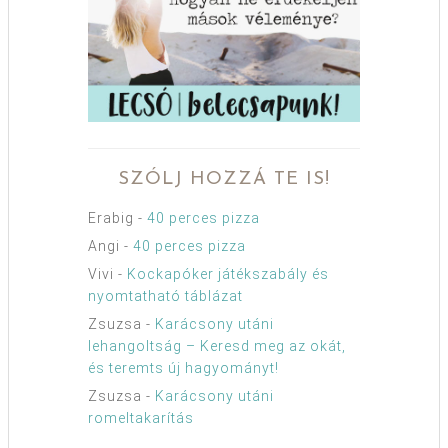
SZÓLJ HOZZÁ TE IS!
Erabig
-
40 perces pizza
Angi
-
40 perces pizza
Vivi
-
Kockapóker játékszabály és
nyomtatható táblázat
Zsuzsa
-
Karácsony utáni
lehangoltság – Keresd meg az okát,
és teremts új hagyományt!
Zsuzsa
-
Karácsony utáni
romeltakarítás