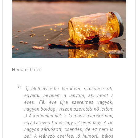
Hedo ezt írta:
Új élethelyzetbe kerültem: születése óta
egyedül nevelem a lányom, aki most 7
éves. Fél éve újra szerelmes vagyok,
nagyon boldog, viszontszeretett nő lettem
:) A kedvesemnek 2 kamasz gyereke van,
egy 15 éves fiú és egy 12 éves lány. A fiú
nagyon zárkózott, csendes, de ez nem is
baj. A leányzó cserfes, jó humorú, bájos