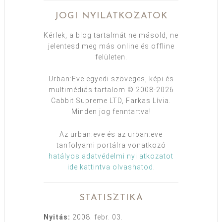
JOGI NYILATKOZATOK
Kérlek, a blog tartalmát ne másold, ne
jelentesd meg más online és offline
felületen.
Urban:Eve egyedi szöveges, képi és
multimédiás tartalom © 2008-2026
Cabbit Supreme LTD, Farkas Lívia.
Minden jog fenntartva!
Az urban:eve és az urban:eve
tanfolyami portálra vonatkozó
hatályos adatvédelmi nyilatkozatot
ide kattintva olvashatod
.
STATISZTIKA
Nyitás:
2008. febr. 03.