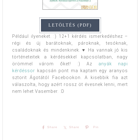
Például ilyeneket. :) 12+1 kérdés ismerkedéshez –
régi és új barátoknak, pároknak, tesóknak,
családoknak és mindenkinek. ♥ Ha vannak jó kis
történeteitek a kérdésekkel kapcsolatban, nagy
örömmel várom őket! :) Az
anyák napi
kérdéssor
kapcsán pont ma kaptam egy aranyos
sztorit Ágotától Facebookon. A kisebbik fia azt
válaszolta, hogy azért rossz öt évesnek lenni, mert
nem lehet Vasember. :D
Share
Share
Pin