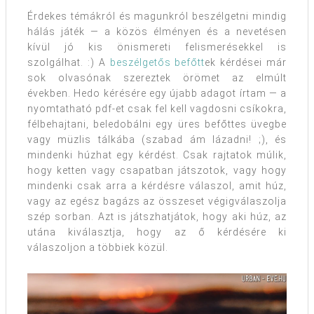
Érdekes témákról és magunkról beszélgetni mindig
hálás játék — a közös élményen és a nevetésen
kívül jó kis önismereti felismerésekkel is
szolgálhat. :) A
beszélgetős befőtt
ek kérdései már
sok olvasónak szereztek örömet az elmúlt
években. Hedo kérésére egy újabb adagot írtam — a
nyomtatható pdf-et csak fel kell vagdosni csíkokra,
félbehajtani, beledobálni egy üres befőttes üvegbe
vagy müzlis tálkába (szabad ám lázadni! ;), és
mindenki húzhat egy kérdést. Csak rajtatok múlik,
hogy ketten vagy csapatban játszotok, vagy hogy
mindenki csak arra a kérdésre válaszol, amit húz,
vagy az egész bagázs az összeset végigválaszolja
szép sorban. Azt is játszhatjátok, hogy aki húz, az
utána kiválasztja, hogy az ő kérdésére ki
válaszoljon a többiek közül.