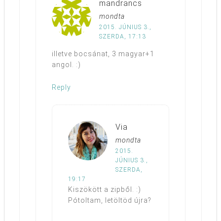
mandrancs
mondta
2015. JÚNIUS 3.,
SZERDA, 17:13
illetve bocsánat, 3 magyar+1
angol. :)
Reply
Via
mondta
2015.
JÚNIUS 3.,
SZERDA,
19:17
Kiszökött a zipből. :)
Pótoltam, letöltöd újra?