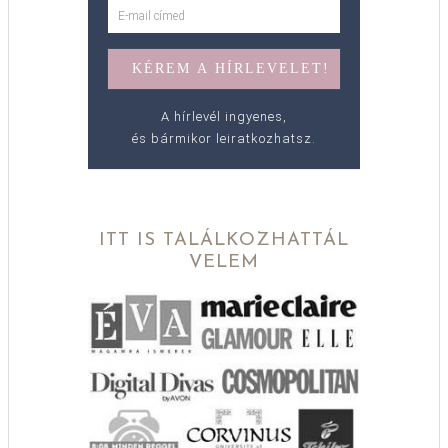
A hírlevél ingyenes,
és bármikor leiratkozhatsz.
ITT IS TALÁLKOZHATTÁL
VELEM