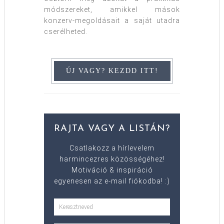
módszereket, amikkel mások
konzerv-megoldásait a saját utadra
cserélheted.
RAJTA VAGY A LISTÁN?
Csatlakozz a hírlevelem
harmincezres közösségéhez!
Motiváció & inspiráció
egyenesen az e-mail fiókodba! :)