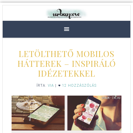
LETÖLTHETŐ MOBILOS
HÁTTEREK – INSPIRÁLÓ
IDÉZETEKKEL
ÍRTA:
VIA
|
12 HOZZÁSZÓLÁS