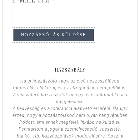
E-MAIL CÍM
*
HÁZSZABÁLY
Ha új hozzászóló vagy, az első hozzászólásod
moderálás alá kerül, és az elfogadásig nem publikus.
A visszatérő hozzászólók bejegyzései automatikusan
megjelennek.
A kedvesség és a tolerancia alapvető errefelé. Ha úgy
érzed, hogy a hozzászólásod nem olyan hangvételben
íródott, ami ennek megfelel, inkább ne küldd el.
Fenntartom a jogot a személyeskedő, rasszista,
bunkó, stb. hozzászólások moderálására. Köszi a