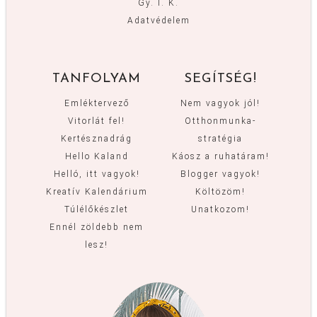
Gy. I. K.
Adatvédelem
TANFOLYAM
SEGÍTSÉG!
Emléktervező
Nem vagyok jól!
Vitorlát fel!
Otthonmunka-
Kertésznadrág
stratégia
Hello Kaland
Káosz a ruhatáram!
Helló, itt vagyok!
Blogger vagyok!
Kreatív Kalendárium
Költözöm!
Túlélőkészlet
Unatkozom!
Ennél zöldebb nem
lesz!