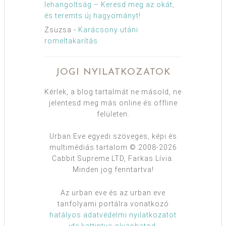
lehangoltság – Keresd meg az okát,
és teremts új hagyományt!
Zsuzsa
-
Karácsony utáni
romeltakarítás
JOGI NYILATKOZATOK
Kérlek, a blog tartalmát ne másold, ne
jelentesd meg más online és offline
felületen.
Urban:Eve egyedi szöveges, képi és
multimédiás tartalom © 2008-2026
Cabbit Supreme LTD, Farkas Lívia.
Minden jog fenntartva!
Az urban:eve és az urban:eve
tanfolyami portálra vonatkozó
hatályos adatvédelmi nyilatkozatot
ide kattintva olvashatod
.