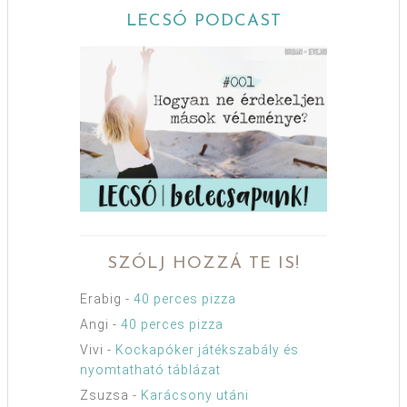
LECSÓ PODCAST
SZÓLJ HOZZÁ TE IS!
Erabig
-
40 perces pizza
Angi
-
40 perces pizza
Vivi
-
Kockapóker játékszabály és
nyomtatható táblázat
Zsuzsa
-
Karácsony utáni