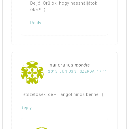
De jó! Örülök, hogy használjátok
őket!! :)
Reply
mandrancs
mondta
2015. JÚNIUS 3., SZERDA, 17:11
Tetszetősek, de +1 angol nincs benne. :(
Reply