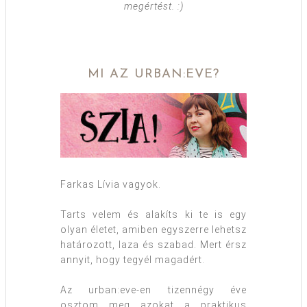
megértést. :)
MI AZ URBAN:EVE?
Farkas Lívia vagyok.
Tarts velem és alakíts ki te is egy
olyan életet, amiben egyszerre lehetsz
határozott, laza és szabad. Mert érsz
annyit, hogy tegyél magadért.
Az urban:eve-en tizennégy éve
osztom meg azokat a praktikus