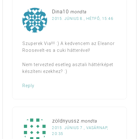
Dina10
mondta
2015. JÚNIUS 8., HÉTFŐ, 15:46
Szuperek Via!!! :) A kedvencem az Eleanor
Roosevelt-es a cuki hátterével!
Nem tervezted esetleg asztali háttérképet
készíteni ezekhez? :)
Reply
zöldnyussz
mondta
2015. JÚNIUS 7., VASÁRNAP,
20:35