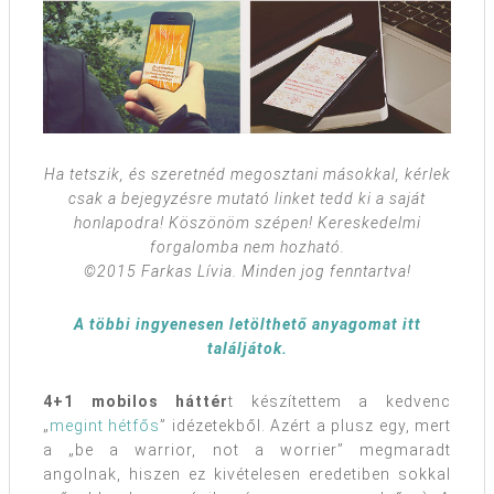
Ha tetszik, és szeretnéd megosztani másokkal, kérlek
csak a bejegyzésre mutató linket tedd ki a saját
honlapodra! Köszönöm szépen!
Kereskedelmi
forgalomba nem hozható.
©2015 Farkas Lívia. Minden jog fenntartva!
A többi ingyenesen letölthető anyagomat itt
találjátok.
4+1 mobilos háttér
t készítettem a kedvenc
„
megint hétfős
” idézetekből. Azért a plusz egy, mert
a „be a warrior, not a worrier” megmaradt
angolnak, hiszen ez kivételesen eredetiben sokkal