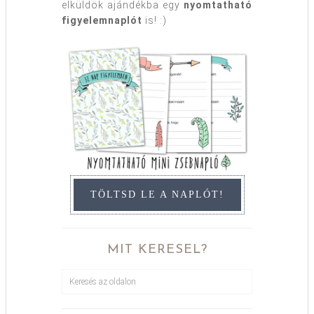
elküldök ajándékba egy
nyomtatható
figyelemnaplót
is! :)
TÖLTSD LE A NAPLÓT!
MIT KERESEL?