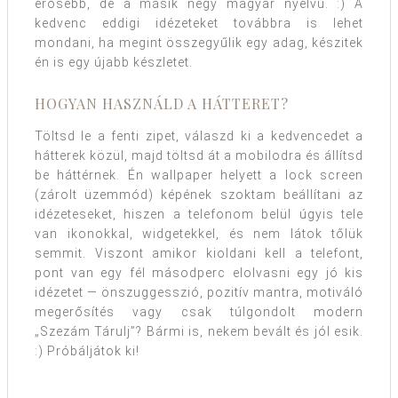
erősebb, de a másik négy magyar nyelvű. :) A
kedvenc eddigi idézeteket továbbra is lehet
mondani, ha megint összegyűlik egy adag, készitek
én is egy újabb készletet.
HOGYAN HASZNÁLD A HÁTTERET?
Töltsd le a fenti zipet, válaszd ki a kedvencedet a
hátterek közül, majd töltsd át a mobilodra és állítsd
be háttérnek. Én wallpaper helyett a lock screen
(zárolt üzemmód) képének szoktam beállítani az
idézeteseket, hiszen a telefonom belül úgyis tele
van ikonokkal, widgetekkel, és nem látok tőlük
semmit. Viszont amikor kioldani kell a telefont,
pont van egy fél másodperc elolvasni egy jó kis
idézetet — önszuggesszió, pozitív mantra, motiváló
megerősítés vagy csak túlgondolt modern
„Szezám Tárulj”? Bármi is, nekem bevált és jól esik.
:) Próbáljátok ki!