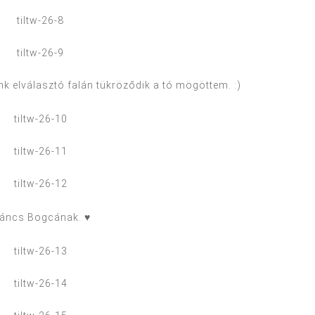
nk elválasztó falán tükröződik a tó mögöttem. :)
áncs Bogcának. ♥