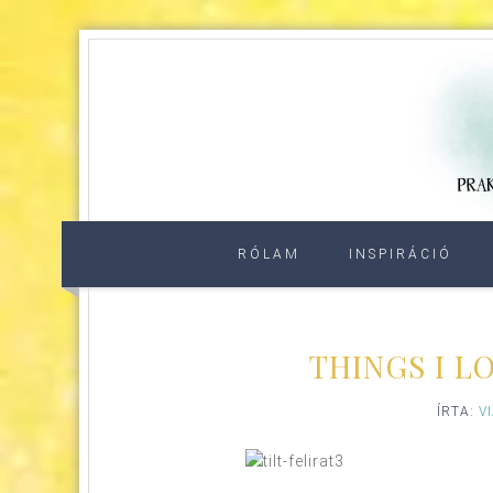
RÓLAM
INSPIRÁCIÓ
THINGS I L
ÍRTA:
V