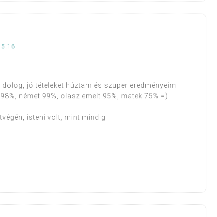
15:16
y dolog, jó tételeket húztam és szuper eredményeim
ri 98%, német 99%, olasz emelt 95%, matek 75% =)
égén, isteni volt, mint mindig