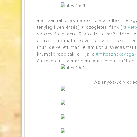
♥a tizenhat órás napok folytatódtak, de eg
tényleg ilyen érzés) ♥ szögletes fánk (
itt vet
szökés Velencére & sok fotó égről, tóról,
amikor automatás kávé után végre iszol meg
(huh de kellett már) ♥ amikor a svédasztal 
krumplit rabolták le — ja, a
#mitesznekavegak
én kezdtem, de már nem csak én használom :
Az anyós-vő viccek