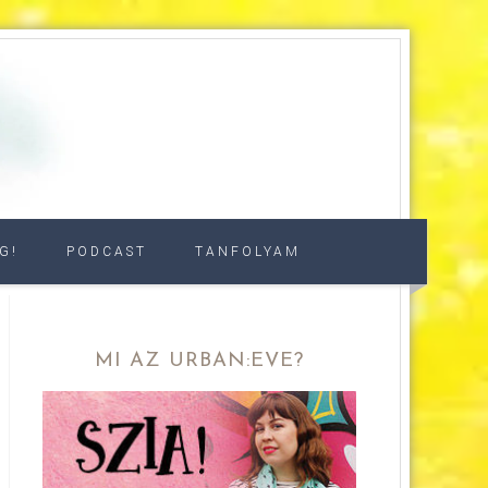
G!
PODCAST
TANFOLYAM
MI AZ URBAN:EVE?