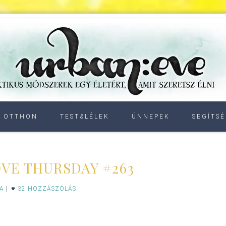
OTTHON
TEST&LÉLEK
ÜNNEPEK
SEGÍTSÉ
OVE THURSDAY #263
IA
|
32 HOZZÁSZÓLÁS