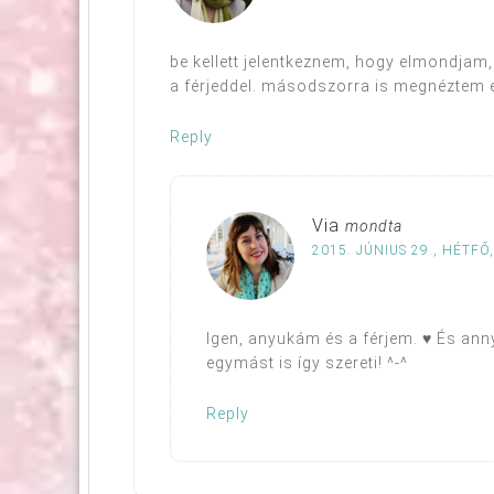
be kellett jelentkeznem, hogy elmondjam,
a férjeddel. másodszorra is megnéztem e
Reply
Via
mondta
2015. JÚNIUS 29., HÉTFŐ,
Igen, anyukám és a férjem. ♥ És annyi
egymást is így szereti! ^-^
Reply