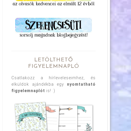
LETÖLTHETŐ
FIGYELEMNAPLÓ
Csatlakozz a hírleveleseimhez, és
elküldök ajándékba egy
nyomtatható
figyelemnaplót
is! :)