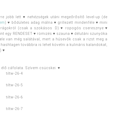
yre jobb lett ♥ nehézségek utáni megeőrősítő level-up (de
tem
) ♥ bődületes adag málna ♥ grillezett mindenféle ♥ mini
 virágokról (csak a szokásos :D) ♥ ropogós cseresznye ♥
int egy RENDESET ♥ römizés ♥ szauna ♥ délutáni szunyóka
tele van még salátával, mert a húsevők csak a rizst meg a
hashtagen továbbra is lehet követni a kulináris kalandokat,
) ♥
 élő cáfolata. Szívem csücskei. ♥