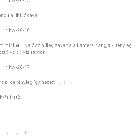
ndula libikókával.
t minket – valószínűleg zavarta a kamera hangja -, tényleg
sztő volt.) Viziraptor.
s, de tényleg így nézett ki. :)
Share
Share
Pin