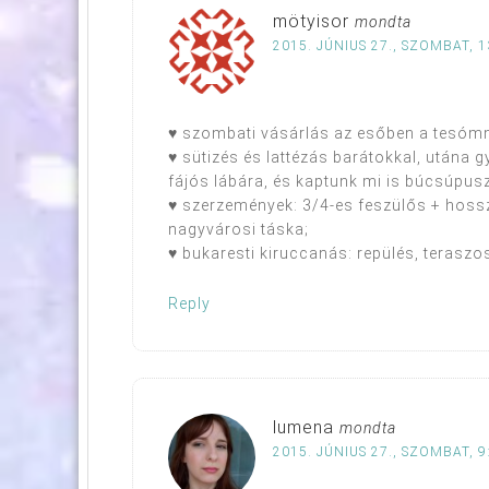
mötyisor
mondta
2015. JÚNIUS 27., SZOMBAT, 1
♥ szombati vásárlás az esőben a tesómma
♥ sütizés és lattézás barátokkal, utána 
fájós lábára, és kaptunk mi is búcsúpuszi
♥ szerzemények: 3/4-es feszülős + hossz
nagyvárosi táska;
♥ bukaresti kiruccanás: repülés, teraszo
Reply
lumena
mondta
2015. JÚNIUS 27., SZOMBAT, 9