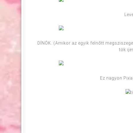
Leve
DÍNÓK. (Amikor az egyik felnőtt megsziszeget
tök ije
Ez nagyon Pixaro