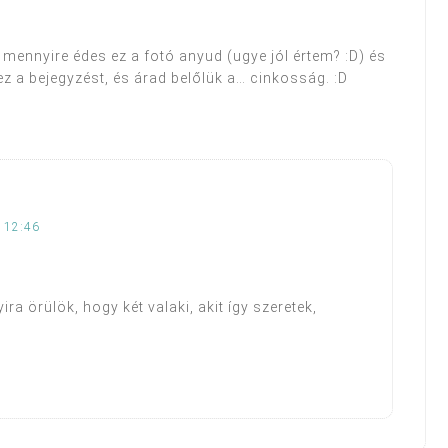
 mennyire édes ez a fotó anyud (ugye jól értem? :D) és
z a bejegyzést, és árad belőlük a… cinkosság. :D
 12:46
ra örülök, hogy két valaki, akit így szeretek,