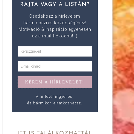
RAJTA VAGY A LISTÁN?
Csatlakozz a hírlevelem
harmincezres közösségéhez!
Motiváció & inspiráció egyenesen
az e-mail fiókodba! :)
A hírlevél ingyenes,
és bármikor leiratkozhatsz.
ITT IS TALÁLKOZHATTÁL