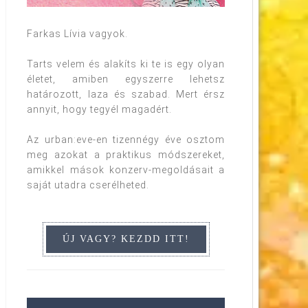
Farkas Lívia vagyok.
Tarts velem és alakíts ki te is egy olyan
életet, amiben egyszerre lehetsz
határozott, laza és szabad. Mert érsz
annyit, hogy tegyél magadért.
Az urban:eve-en tizennégy éve osztom
meg azokat a praktikus módszereket,
amikkel mások konzerv-megoldásait a
saját utadra cserélheted.