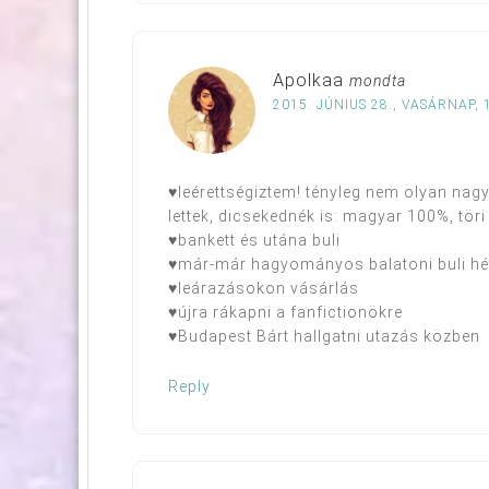
Apolkaa
mondta
2015. JÚNIUS 28., VASÁRNAP, 
♥leérettségiztem! tényleg nem olyan nag
lettek, dicsekednék is: magyar 100%, tö
♥bankett és utána buli
♥már-már hagyományos balatoni buli hétv
♥leárazásokon vásárlás
♥újra rákapni a fanfictionökre
♥Budapest Bárt hallgatni utazás közben
Reply