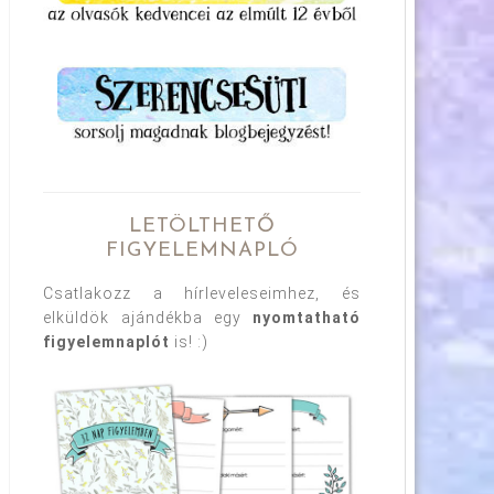
LETÖLTHETŐ
FIGYELEMNAPLÓ
Csatlakozz a hírleveleseimhez, és
elküldök ajándékba egy
nyomtatható
figyelemnaplót
is! :)