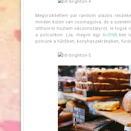
Megörökítettem pár random utazós részletet
minden külön van csomagolva, de a szelektí
otthonról hoztam vászonszatyrot, le fogok v
a polcunkon. (Ja, megint egy
AirBNB
-ben l
polcunk a hűtőben, konyhaszekrényben, fürd