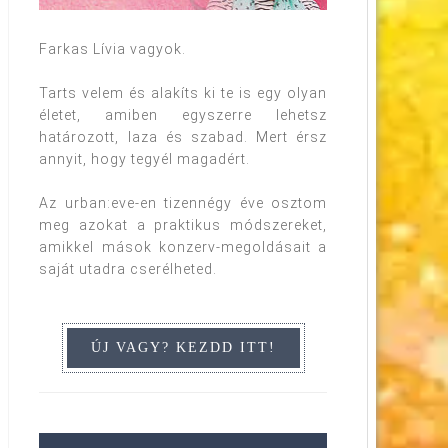
Farkas Lívia vagyok.
Tarts velem és alakíts ki te is egy olyan
életet, amiben egyszerre lehetsz
határozott, laza és szabad. Mert érsz
annyit, hogy tegyél magadért.
Az urban:eve-en tizennégy éve osztom
meg azokat a praktikus módszereket,
amikkel mások konzerv-megoldásait a
saját utadra cserélheted.