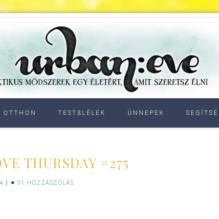
OTTHON
TEST&LÉLEK
ÜNNEPEK
SEGÍTSÉ
OVE THURSDAY #275
IA
|
51 HOZZÁSZÓLÁS