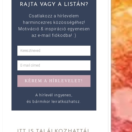
RAJTA VAGY A LISTÁN?
Csatlakozz a hírlevelem
harmincezres közösségéhez!
Motiváció & inspiráció egyenesen
az e-mail fiókodba! :)
A hírlevél ingyenes,
és bármikor leiratkozhatsz.
ITT IS TALÁLKOZHATTÁL