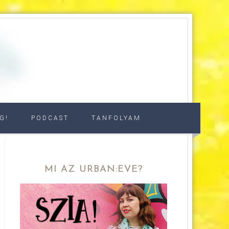
G!
PODCAST
TANFOLYAM
MI AZ URBAN:EVE?