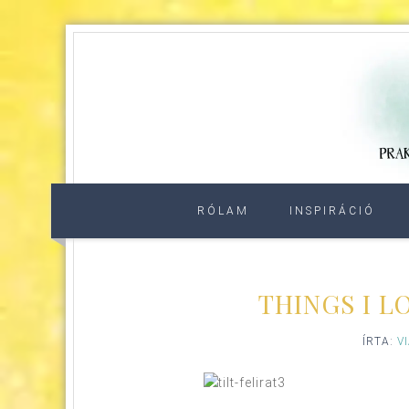
RÓLAM
INSPIRÁCIÓ
THINGS I L
ÍRTA:
V