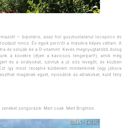
mazott — bipoláris, azaz hol gusztustalanul locspocs és
Középút nincs. És egyik percről a másikra képes váltani. A
artra és szívják be a D-vitamint. Kevés megnyugtatóbb dolog
ünk a kövekre (éljen a kavicsos tengerpart!), amik még
gert és a sirályokat, szívtuk a jó sós levegőt, és közben
 Ezt így most receptre küldeném mindenkinek (egy jókora
álaszthat magának egyet, nyissátok az ablakokat, küld fény
s zenéket zongorázik. Mert csak. Mert Brighton.