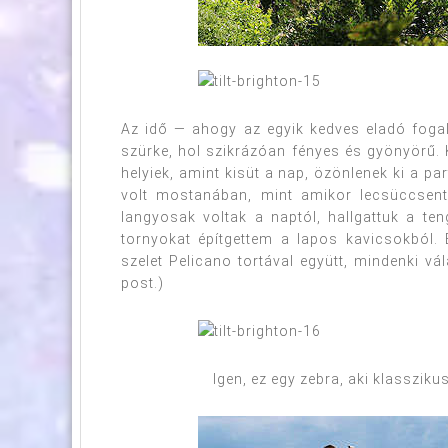
Az idő — ahogy az egyik kedves eladó fogal
szürke, hol szikrázóan fényes és gyönyörű. 
helyiek, amint kisüt a nap, özönlenek ki a p
volt mostanában, mint amikor lecsüccsent
langyosak voltak a naptól, hallgattuk a ten
tornyokat építgettem a lapos kavicsokból.
szelet Pelicano tortával együtt, mindenki v
post.)
Igen, ez egy zebra, aki klassziku