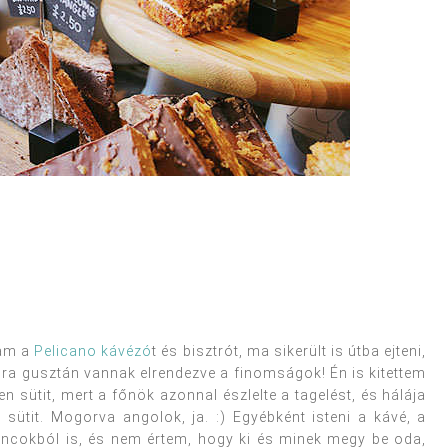
tam a
Pelicano kávézó
t és bisztrót, ma sikerült is útba ejteni,
ira gusztán vannak elrendezve a finomságok! Én is kitettem
 sütit, mert a főnök azonnal észlelte a tagelést, és hálája
 sütit. Mogorva angolok, ja. :) Egyébként isteni a kávé, a
cokból is, és nem értem, hogy ki és minek megy be oda,