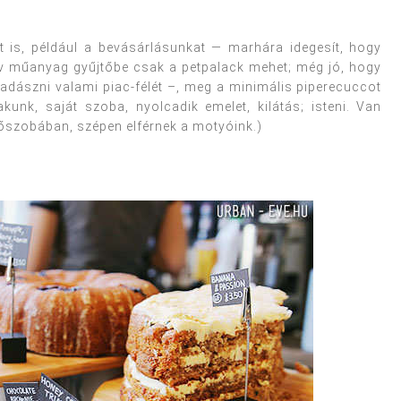
 is, például a bevásárlásunkat — marhára idegesít, hogy
v műanyag gyűjtőbe csak a petpalack mehet; még jó, hogy
adászni valami piac-félét –, meg a minimális piperecuccot
akunk, saját szoba, nyolcadik emelet, kilátás; isteni. Van
őszobában, szépen elférnek a motyóink.)