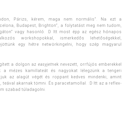
ndon, Párizs, kérem, maga nem normális”. Na ezt a
rcelona, Budapest, Brighton”, a folytatást meg nem tudom,
 gáton” vagy hasonló. :D Itt most épp az egész hónapos
lalkozós workshopokkal, ismerkedős lehetőségekkel,
ejöttünk egy hétre netwörkingelni, hogy szép magyarul
gített a dolgon az
easyjet
nek nevezett, orrfújós emberekkel
juk a mézes kamillateát és nagyokat lélegzünk a tengeri
átjuk az alagút végét és roppant kedves mindenki, amint
teával akarnak tömni. És paracetamollal. :D Itt az a reflex-
em szabad túladagolni.