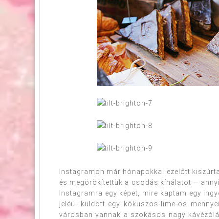
Instagramon már hónapokkal ezelőtt kiszúr
és megörökítettük a csodás kínálatot — anny
Instagramra egy képet, mire kaptam egy ingyen
jeléül küldött egy kókuszos-lime-os mennyei
városban vannak a szokásos nagy kávézólán