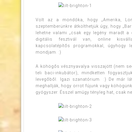
Volt az a mondóka, hogy „Amerika, Lo
szeptemberünkre átkölthetjük úgy, hogy „Ba
lehetne valami „csak egy legény maradt a
digitális fesztivál van, online kisvál
kapcsolatépítős programokkal, úgyhogy l
mondjam. :)
A köhögős vésznyavalya visszajött (nem se
teli baci-inkubátor), mindketten fogyaszt
levegőből. Igazi szanatórium. :) De már l
meghallják, hogy orrot fújunk vagy köhögünk, 
gyógyszer. Ésszel amúgy tényleg hat, csak n