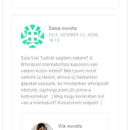
Sasa
mondta
2015. OKTÓBER 13., KEDD,
18:13
Szia Via! Tudnál segíteni nekem? A
Whirlpool márkaboltos kuponon van
valami külön kitétel? Mert pont most
vettünk új lakást, ahova új háztartási
gépeket veszünk, és mindenben whirlpoolt
néztünk, úgyhogy pont jól jönne a
kedvezményt. :) Meg hogy konkrétan hol
van a márkabolt? Köszönöm szépen! :)
Via
mondta