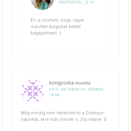
CSÜTÖRTÖK, 12:41
Én is örültem, hogy végre
másféle dolgokat kellett
begépelnem! :)
bongyorka
mondta
2015. OKTÓBER 14., SZERDA,
10:46
Még mindig nem hevertem ki a Glamour-
napokat, erre már jönnek is Joy napok :D