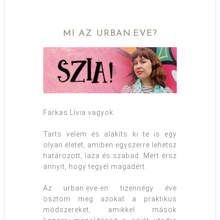
MI AZ URBAN:EVE?
Farkas Lívia vagyok.
Tarts velem és alakíts ki te is egy
olyan életet, amiben egyszerre lehetsz
határozott, laza és szabad. Mert érsz
annyit, hogy tegyél magadért.
Az urban:eve-en tizennégy éve
osztom meg azokat a praktikus
módszereket, amikkel mások