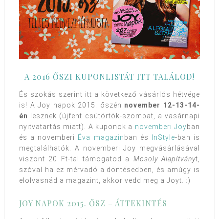
A 2016 ŐSZI KUPONLISTÁT ITT TALÁLOD!
És szokás szerint itt a következő vásárlós hétvége
is! A Joy napok 2015. őszén
november 12-13-14-
én
lesznek (újfent csütörtök-szombat, a vasárnapi
nyitvatartás miatt). A kuponok a
novemberi Joy
ban
és a novemberi
Éva magazin
ban és
InStyle
-ban is
megtalálhatók. A novemberi Joy megvásárlásával
viszont 20 Ft-tal támogatod a
Mosoly Alapítvány
t,
szóval ha ez mérvadó a döntésedben, és amúgy is
elolvasnád a magazint, akkor vedd meg a Joyt. :)
JOY NAPOK 2015. ŐSZ – ÁTTEKINTÉS