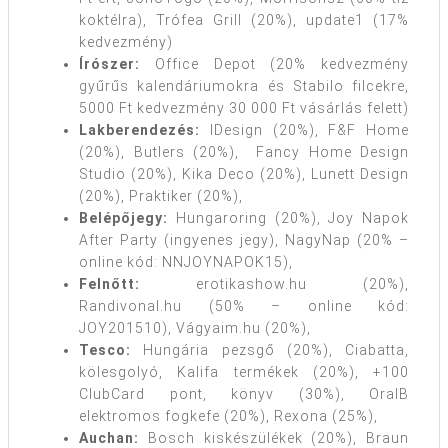
koktélra), Trófea Grill (20%), update1 (17%
kedvezmény)
Írószer:
Office Depot (20% kedvezmény
gyűrűs kalendáriumokra és Stabilo filcekre,
5000 Ft kedvezmény 30 000 Ft vásárlás felett)
Lakberendezés:
IDesign (20%), F&F Home
(20%), Butlers (20%), Fancy Home Design
Studio (20%), Kika Deco (20%), Lunett Design
(20%), Praktiker (20%),
Belépőjegy:
Hungaroring (20%), Joy Napok
After Party (ingyenes jegy), NagyNap (20% –
online kód: NNJOYNAPOK15),
Felnőtt:
erotikashow.hu (20%),
Randivonal.hu (50% – online kód:
JOY201510), Vágyaim.hu (20%),
Tesco:
Hungária pezsgő (20%), Ciabatta,
kölesgolyó, Kalifa termékek (20%), +100
ClubCard pont, könyv (30%), OralB
elektromos fogkefe (20%), Rexona (25%),
Auchan:
Bosch kiskészülékek (20%), Braun