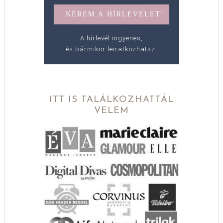
A hírlevél ingyenes,
és bármikor leiratkozhatsz.
ITT IS TALÁLKOZHATTÁL
VELEM