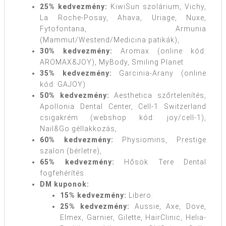
25% kedvezmény:
KiwiSun szolárium, Vichy,
La Roche-Posay, Ahava, Uriage, Nuxe,
Fytofontana, Armunia
(Mammut/Westend/Medicina patikák),
30% kedvezmény:
Aromax (online kód:
AROMAX&JOY), MyBody, Smiling Planet
35% kedvezmény:
Garcinia-Arany (online
kód: GAJOY)
50% kedvezmény:
Aesthetica szőrtelenítés,
Apollonia Dental Center, Cell-1 Switzerland
csigakrém (webshop kód: joy/cell-1),
Nail&Go géllakkozás,
60% kedvezmény:
Physiomins, Prestige
szalon (bérletre),
65% kedvezmény:
Hősök Tere Dental
fogfehérítés.
DM kuponok:
15% kedvezmény:
Libero.
25% kedvezmény:
Aussie, Axe, Dove,
Elmex, Garnier, Gilette, HairClinic, Helia-