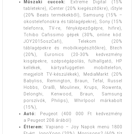
Műszaki cuccok:
Extreme Digital (15%
tabletekre), iCenter (20% kiegészítőkre), iStyle
(20% Beats termékekből), Samsung (15% –
okostelefonokra és táblagépekre), Sony (15%
telefonra, TV-re, fényképezőgépre, hifire),
Tchibo Cafissimo gépek (30%, online kód:
JOY2015oszCafi), Telekom (20%
táblagépekre és mobilkiegészítőkre), Btech
(20%), Euronics (20-30% kedvezmény
kisgépekre, szépségápolás, fülhallgató, HP
kellékek, kártyafüggetlen mobiltelefon,
megjelölt TV-készülékek), MediaMarkt (20%
Babyliss, Remington, Braun, Tefal, Russel
Hobbs, OralB, Moulinex, Krups, Rowenta,
Delonghi, Kenwood, Braun, Samsung
porszívók, Philips), Whirlpool márkabolt
(15%),
Autó:
Peugeot (400 000 Ft kedvezmény
a Peugeot 208 árából)
Étterem:
Vapiano – Joy Napok menü 1800
Ft-ért, JonoYogo (20%), Morrisons2 (60% tíz