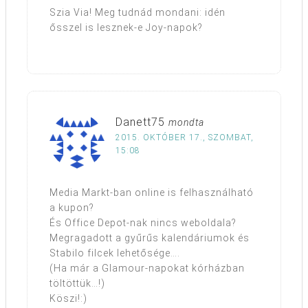
Szia Via! Meg tudnád mondani: idén
ősszel is lesznek-e Joy-napok?
Danett75
mondta
2015. OKTÓBER 17., SZOMBAT,
15:08
Media Markt-ban online is felhasználható
a kupon?
És Office Depot-nak nincs weboldala?
Megragadott a gyűrűs kalendáriumok és
Stabilo filcek lehetősége….
(Ha már a Glamour-napokat kórházban
töltöttük…!)
Köszi!:)