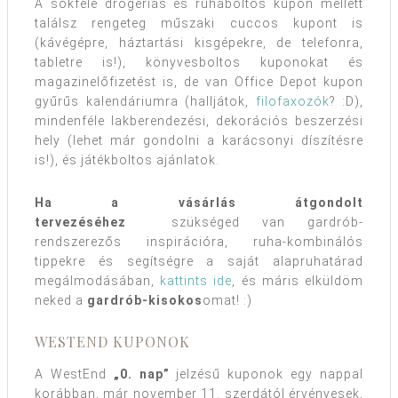
A sokféle drogériás és ruhaboltos kupon mellett
találsz rengeteg műszaki cuccos kupont is
(kávégépre, háztartási kisgépekre, de telefonra,
tabletre is!), könyvesboltos kuponokat és
magazinelőfizetést is, de van Office Depot kupon
gyűrűs kalendáriumra (halljátok,
filofaxozók
? :D),
mindenféle lakberendezési, dekorációs beszerzési
hely (lehet már gondolni a karácsonyi díszítésre
is!), és játékboltos ajánlatok.
Ha a vásárlás átgondolt
tervezéséhez
szükséged van gardrób-
rendszerezős inspirációra, ruha-kombinálós
tippekre és segítségre a saját alapruhatárad
megálmodásában,
kattints ide
, és máris elküldöm
neked a
gardrób-kisokos
omat! :)
WESTEND KUPONOK
A WestEnd
„0. nap”
jelzésű kuponok egy nappal
korábban, már november 11. szerdától érvényesek,