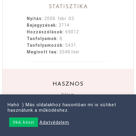
STATISZTIKA
Nyitás:
2008. febr. 03.
Bejegyzések:
3714
Hozzászólások:
69012
Tanfolyamok:
8
Tanfolyamozók:
5431
Megivott tea:
3548 liter
HASZNOS
Rólam
Kapcsolat
Hahó :) Más oldalakhoz hasonlóan mi is sütiket
használunk a működéshez.
Médiaajánlat
Archívum
Adatvédelem
Oké, köszi
Gy. I. K.
Adatvédelem