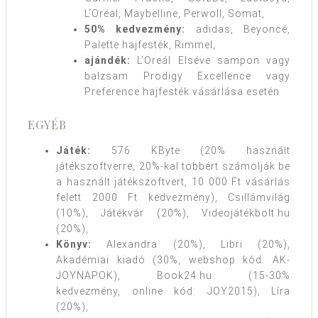
L’Oréal, Maybelline, Perwoll, Somat,
50% kedvezmény:
adidas, Beyoncé,
Palette hajfesték, Rimmel,
ajándék:
L’Oreál Elséve sampon vagy
balzsam Prodigy Excellence vagy
Preference hajfesték vásárlása esetén
EGYÉB
Játék:
576 KByte (20% használt
játékszoftverre, 20%-kal többért számolják be
a használt játékszoftvert, 10 000 Ft vásárlás
felett 2000 Ft kedvezmény), Csillámvilág
(10%), Játékvár (20%), Videojátékbolt.hu
(20%),
Könyv:
Alexandra (20%), Libri (20%),
Akadémiai kiadó (30%, webshop kód: AK-
JOYNAPOK), Book24.hu (15-30%
kedvezmény, online kód: JOY2015), Líra
(20%),