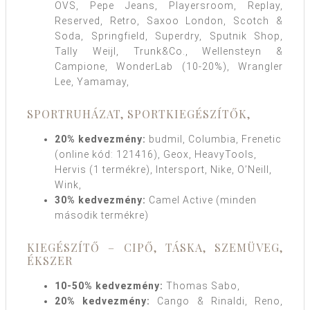
OVS, Pepe Jeans, Playersroom, Replay,
Reserved, Retro, Saxoo London, Scotch &
Soda, Springfield, Superdry, Sputnik Shop,
Tally Weijl, Trunk&Co., Wellensteyn &
Campione, WonderLab (10-20%), Wrangler
Lee, Yamamay,
SPORTRUHÁZAT, SPORTKIEGÉSZÍTŐK,
20% kedvezmény:
budmil, Columbia, Frenetic
(online kód: 121416), Geox, HeavyTools,
Hervis (1 termékre), Intersport, Nike, O’Neill,
Wink,
30% kedvezmény:
Camel Active (minden
második termékre)
KIEGÉSZÍTŐ – CIPŐ, TÁSKA, SZEMÜVEG,
ÉKSZER
10-50% kedvezmény:
Thomas Sabo,
20% kedvezmény:
Cango & Rinaldi, Reno,