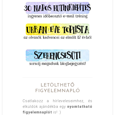
LETÖLTHETŐ
FIGYELEMNAPLÓ
Csatlakozz a hírleveleseimhez, és
elküldök ajándékba egy
nyomtatható
figyelemnaplót
is! :)