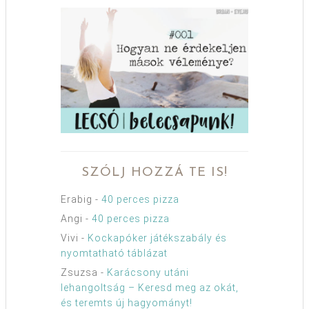
SZÓLJ HOZZÁ TE IS!
Erabig
-
40 perces pizza
Angi
-
40 perces pizza
Vivi
-
Kockapóker játékszabály és
nyomtatható táblázat
Zsuzsa
-
Karácsony utáni
lehangoltság – Keresd meg az okát,
és teremts új hagyományt!