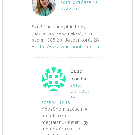
2015. OKTÓBER 13.,
KEDD, 19:14
Szia! Csak annyit ír, hogy
„háztartási készülékek”, a cím
pedig 1085 Bp. József körút 28.
–
http://www.whirlpool-shop.hu
Sasa
mondta
2015.
OKTÓBER
14.,
SZERDA, 13:18
Köszönöm szépen! A
boltot közben
megtaláltuk neten, így
tudtunk árakkal is