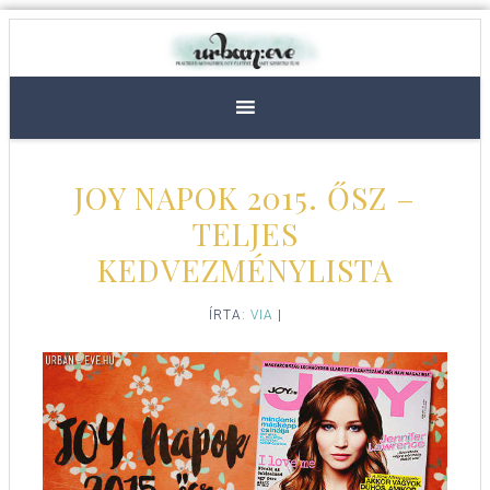
JOY NAPOK 2015. ŐSZ –
TELJES
KEDVEZMÉNYLISTA
ÍRTA:
VIA
|