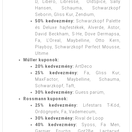
D, Libero, Libresse, OldSpice, Sally
Hansen, Schauma, Schwarzkopf
Seborin, Gliss Kur, Zendium,
50% kedvezmény:
Schwarzkopf Palette
és Deluxe hajfestékek, Alverde, Astor,
David Beckham, S-He, Dove Dermapsa,
Fa, L’Oreal, Maybelline, Otto Kern,
Playboy, Schwarzkopf Perfect Mousse,
Ultime.
Müller kuponok:
20% kedvezmény:
ArtDeco
25% kedvezmény:
Fa, Gliss Kur,
MaxFactor, Maybelline, Schauma,
Schwarzkopf, Taft,
30% kedvezmény:
Guess parüm,
Rossmann kuponok:
25% kedvezmény:
Lifestars T-Kód,
Ördögnyelv, Fa, Vademecum,
30% kedvezmény:
Rival de Loop
40% kedvezmény:
Syoss, Fa Men,
Garnier Fructis, Got2Be, Lactacyd,