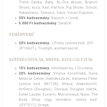
Trend Optika, Bata, BL-Óra ékszer, Branch
Shoes, ecco, Karl, Parfois, Pig Shoes, Scholl,
Sebastiano, Tamaris, Vans, Vision Express,
30% kedvezmény:
Bausch + Lomb,
5 000 Ft kedvezmény:
Swatch
FEHÉRNEMŰ
20% kedvezmény:
J.Press (online kód: JOY-
JP15AUT), Triumph, women’secret,
SZÉPSÉGÁPOLÁS, SMINK, SZOLGÁLTATÁS
15% kedvezmény:
Intimlézer.hu, L’Occitane,
20% kedvezmény:
Vinylux körömlakk, Duna
Medical Center mellrákszűrés, Adrienne Feller
(online kód: 987128), Ahava, Alakreform!,
ArtDeco (Douglas), Clinique, Douglas illatok,
Estée Lauder, Eucerin, Marionnaud, Nuxe, The
Body Shop (egy termékre: online kód:
JOY1511), Uriage,