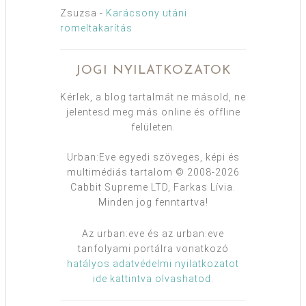
Zsuzsa
-
Karácsony utáni
romeltakarítás
JOGI NYILATKOZATOK
Kérlek, a blog tartalmát ne másold, ne
jelentesd meg más online és offline
felületen.
Urban:Eve egyedi szöveges, képi és
multimédiás tartalom © 2008-2026
Cabbit Supreme LTD, Farkas Lívia.
Minden jog fenntartva!
Az urban:eve és az urban:eve
tanfolyami portálra vonatkozó
hatályos adatvédelmi nyilatkozatot
ide kattintva olvashatod
.