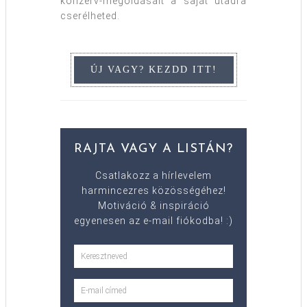
konzerv-megoldásait a saját utadra
cserélheted.
RAJTA VAGY A LISTÁN?
Csatlakozz a hírlevelem
harmincezres közösségéhez!
Motiváció & inspiráció
egyenesen az e-mail fiókodba! :)