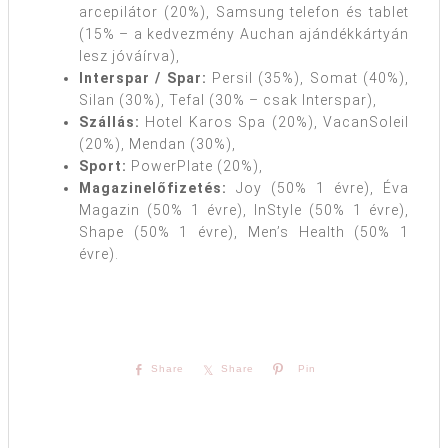
arcepilátor (20%), Samsung telefon és tablet
(15% – a kedvezmény Auchan ajándékkártyán
lesz jóváírva),
Interspar / Spar:
Persil (35%), Somat (40%),
Silan (30%), Tefal (30% – csak Interspar),
Szállás:
Hotel Karos Spa (20%), VacanSoleil
(20%), Mendan (30%),
Sport:
PowerPlate (20%),
Magazinelőfizetés:
Joy (50% 1 évre), Éva
Magazin (50% 1 évre), InStyle (50% 1 évre),
Shape (50% 1 évre), Men’s Health (50% 1
évre).
Share
Share
Pin