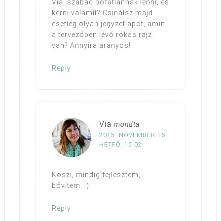
Via, szabad pofátlannak lenni, és
kérni valamit? Csinálsz majd
esetleg olyan jegyzetlapot, amin
a tervezőben lévő rókás rajz
van? Annyira aranyos!
Reply
Via
mondta
2015. NOVEMBER 16.,
HÉTFŐ, 15:02
Köszi, mindig fejlesztem,
bővítem. :)
Reply