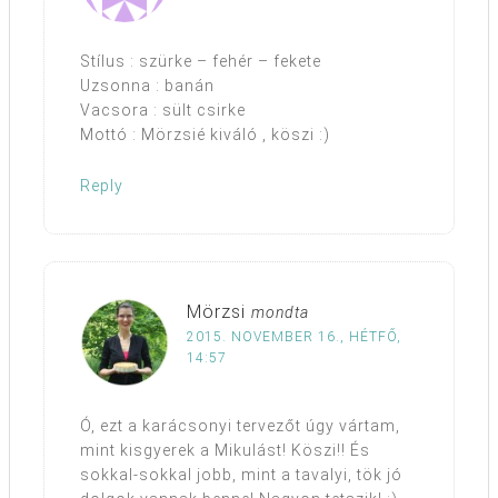
Stílus : szürke – fehér – fekete
Uzsonna : banán
Vacsora : sült csirke
Mottó : Mörzsié kiváló , köszi :)
Reply
Mörzsi
mondta
2015. NOVEMBER 16., HÉTFŐ,
14:57
Ó, ezt a karácsonyi tervezőt úgy vártam,
mint kisgyerek a Mikulást! Köszi!! És
sokkal-sokkal jobb, mint a tavalyi, tök jó