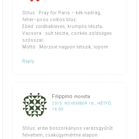
Stílus : Pray for Paris – kék nadrág,
fehér–piros csíkos blúz;
Ebéd: zöldbableves, krumplis tészta;
Vacsora : sült tészta, csirkés-zöldséges
szósszal;
Mottó : Mörzsié nagyon tetszik, lopom.
Reply
Filippino
mondta
2015. NOVEMBER 16., HÉTFŐ,
16:00
Stílus: erdei boszorkányos varázsgyűrűt
felvettem, csakúgymiértne alapon