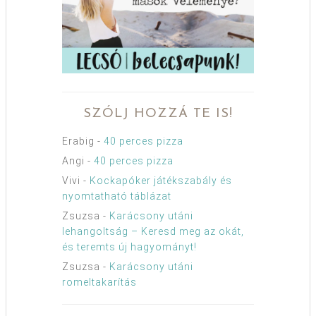
SZÓLJ HOZZÁ TE IS!
Erabig
-
40 perces pizza
Angi
-
40 perces pizza
Vivi
-
Kockapóker játékszabály és
nyomtatható táblázat
Zsuzsa
-
Karácsony utáni
lehangoltság – Keresd meg az okát,
és teremts új hagyományt!
Zsuzsa
-
Karácsony utáni
romeltakarítás