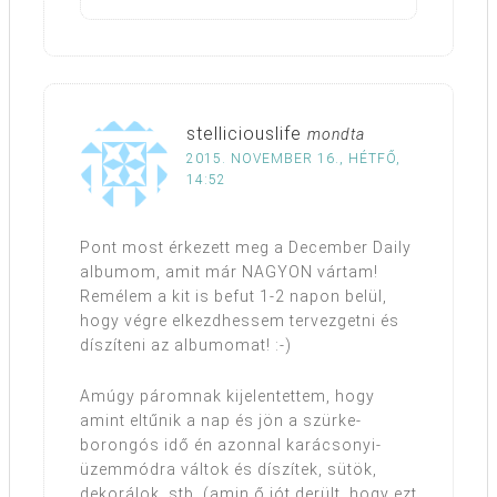
stelliciouslife
mondta
2015. NOVEMBER 16., HÉTFŐ,
14:52
Pont most érkezett meg a December Daily
albumom, amit már NAGYON vártam!
Remélem a kit is befut 1-2 napon belül,
hogy végre elkezdhessem tervezgetni és
díszíteni az albumomat! :-)
Amúgy páromnak kijelentettem, hogy
amint eltűnik a nap és jön a szürke-
borongós idő én azonnal karácsonyi-
üzemmódra váltok és díszítek, sütök,
dekorálok, stb. (amin ő jót derült, hogy ezt