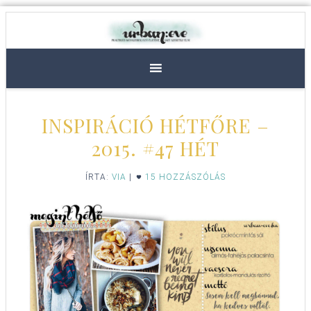
INSPIRÁCIÓ HÉTFŐRE –
2015. #47 HÉT
ÍRTA:
VIA
|
15 HOZZÁSZÓLÁS