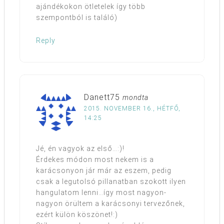
ajándékokon ötletelek így több
szempontból is találó)
Reply
Danett75
mondta
2015. NOVEMBER 16., HÉTFŐ,
14:25
Jé, én vagyok az első…:)!
Érdekes módon most nekem is a
karácsonyon jár már az eszem, pedig
csak a legutolsó pillanatban szokott ilyen
hangulatom lenni…így most nagyon-
nagyon örültem a karácsonyi tervezőnek,
ezért külön köszönet!:)