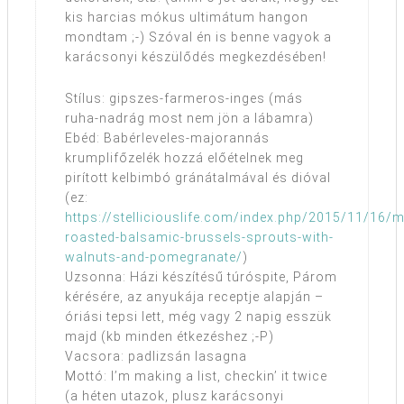
kis harcias mókus ultimátum hangon
mondtam ;-) Szóval én is benne vagyok a
karácsonyi készülődés megkezdésében!
Stílus: gipszes-farmeros-inges (más
ruha-nadrág most nem jön a lábamra)
Ebéd: Babérleveles-majorannás
krumplifőzelék hozzá előételnek meg
pirított kelbimbó gránátalmával és dióval
(ez:
https://stelliciouslife.com/index.php/2015/11/16/m
roasted-balsamic-brussels-sprouts-with-
walnuts-and-pomegranate/
)
Uzsonna: Házi készítésű túróspite, Párom
kérésére, az anyukája receptje alapján –
óriási tepsi lett, még vagy 2 napig esszük
majd (kb minden étkezéshez ;-P)
Vacsora: padlizsán lasagna
Mottó: I’m making a list, checkin’ it twice
(a héten utazok, plusz karácsonyi