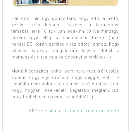
Hát ööö… én úgy gondoltam, hogy ettől a héttől
kezdve szép lassan elkezdem a karácsonyi
témákat, erre 16 fok van odakinn. :D Na mindegy,
nekem úgyis elég ha minimálisan fázom (nem
nehéz) ÉS korán sötétedik (ez adott) ahhoz, hogy
teljesen kuckós hangulatom legyen. Jöhet a
mamusz és a tea és a karácsonyi ötletelések. :)
Mottó kiegészítés: akkor sem, ha a másikról utólag
kiderül, hogy egy orbitális nagy seggfej volt. Te
legalább nem voltál az, az meg az ő döntése volt,
hogy hogyan viselkedett. Legalább megtanultad,
hogy többet nem érdemel az idődből. :)
KÉPEK –
stílus
|
uzsonna
|
vacsora
|
mottó