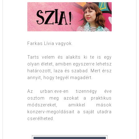
Farkas Lívia vagyok.
Tarts velem és alakíts ki te is egy
olyan életet, amiben egyszerre lehetsz
határozott, laza és szabad. Mert érsz
annyit, hogy tegyél magadért.
Az urban:eve-en tizennégy éve
osztom meg azokat a praktikus
módszereket, amikkel mások
konzerv-megoldásait a saját utadra
cserélheted.