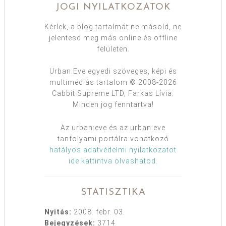
JOGI NYILATKOZATOK
Kérlek, a blog tartalmát ne másold, ne
jelentesd meg más online és offline
felületen.
Urban:Eve egyedi szöveges, képi és
multimédiás tartalom © 2008-2026
Cabbit Supreme LTD, Farkas Lívia.
Minden jog fenntartva!
Az urban:eve és az urban:eve
tanfolyami portálra vonatkozó
hatályos adatvédelmi nyilatkozatot
ide kattintva olvashatod
.
STATISZTIKA
Nyitás:
2008. febr. 03.
Bejegyzések:
3714