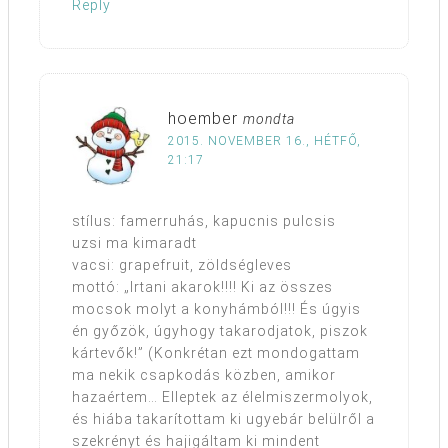
Reply
hoember
mondta
2015. NOVEMBER 16., HÉTFŐ,
21:17
stílus: famerruhás, kapucnis pulcsis
uzsi ma kimaradt
vacsi: grapefruit, zöldségleves
mottó: „Irtani akarok!!!! Ki az összes
mocsok molyt a konyhámból!!! És úgyis
én győzök, úgyhogy takarodjatok, piszok
kártevők!” (Konkrétan ezt mondogattam
ma nekik csapkodás közben, amikor
hazaértem… Elleptek az élelmiszermolyok,
és hiába takarítottam ki ugyebár belülről a
szekrényt és hajigáltam ki mindent