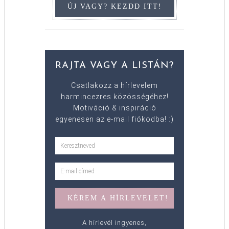
RAJTA VAGY A LISTÁN?
Csatlakozz a hírlevelem
harmincezres közösségéhez!
Motiváció & inspiráció
egyenesen az e-mail fiókodba! :)
A hírlevél ingyenes,