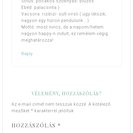
Stílus: pocakos szoknyás- blúzos
Ebéd: palacsinta:)
Vacsora: rizibizi- sült virsli ( úgy látszik,
nagyon egy húron pendülünk…:)
Mottó: most nincs, de a napom/hetem
nagyon happy-n indult, ez remélem végig
meghatározza!
Reply
VÉLEMÉNY, HOZZÁSZÓLÁS?
Az e-mail címet nem tesszük közzé.
A kötelező
mezőket
*
karakterrel jelöltük
HOZZÁSZÓLÁS
*