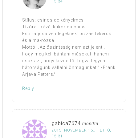
15:34
Stílus: csinos de kényelmes
Tízórai: kávé, kukorica chips
Esti rágcsa vendégeknek: pizzás tekercs
és alma-rózsa
Mottó: „Az őszinteség nem azt jelenti,
hogy meg kell bántani másokat, hanem
csak azt, hogy kezdettől fogva legyen
bátorságunk vállalni önmagunkat.” /Frank
Arjava Petters/
Reply
gabica7674
mondta
2015. NOVEMBER 16., HÉTFŐ,
15:31