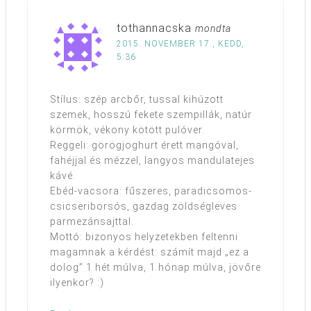
tothannacska
mondta
2015. NOVEMBER 17., KEDD,
5:36
Stílus: szép arcbőr, tussal kihúzott
szemek, hosszú fekete szempillák, natúr
körmök, vékony kötött pulóver.
Reggeli: görögjoghurt érett mangóval,
fahéjjal és mézzel, langyos mandulatejes
kávé.
Ebéd-vacsora: fűszeres, paradicsomos-
csicseriborsós, gazdag zöldségleves
parmezánsajttal.
Mottó: bizonyos helyzetekben feltenni
magamnak a kérdést: számít majd „ez a
dolog” 1 hét múlva, 1 hónap múlva, jövőre
ilyenkor? :)