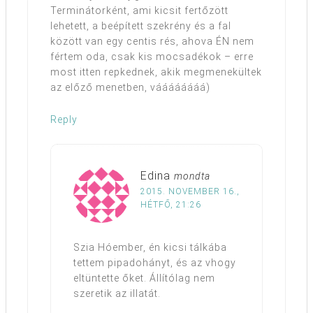
Terminátorként, ami kicsit fertőzött
lehetett, a beépített szekrény és a fal
között van egy centis rés, ahova ÉN nem
fértem oda, csak kis mocsadékok – erre
most itten repkednek, akik megmenekültek
az előző menetben, váááááááá)
Reply
Edina
mondta
2015. NOVEMBER 16.,
HÉTFŐ, 21:26
Szia Hóember, én kicsi tálkába
tettem pipadohányt, és az vhogy
eltüntette őket. Állítólag nem
szeretik az illatát.