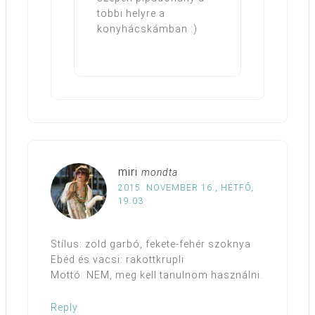
többi helyre a
konyhácskámban :)
miri
mondta
2015. NOVEMBER 16., HÉTFŐ,
19:03
Stílus: zöld garbó, fekete-fehér szoknya
Ebéd és vacsi: rakottkrupli
Mottó: NEM, meg kell tanulnom használni.
Reply