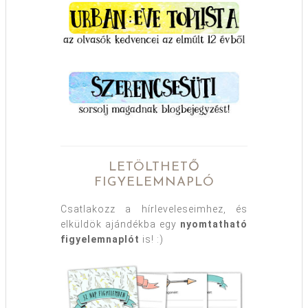
LETÖLTHETŐ
FIGYELEMNAPLÓ
Csatlakozz a hírleveleseimhez, és
elküldök ajándékba egy
nyomtatható
figyelemnaplót
is! :)