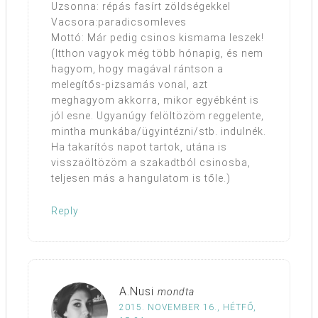
Uzsonna: répás fasírt zöldségekkel
Vacsora:paradicsomleves
Mottó: Már pedig csinos kismama leszek!
(Itthon vagyok még több hónapig, és nem
hagyom, hogy magával rántson a
melegítős-pizsamás vonal, azt
meghagyom akkorra, mikor egyébként is
jól esne. Ugyanúgy felöltözöm reggelente,
mintha munkába/ügyintézni/stb. indulnék.
Ha takarítós napot tartok, utána is
visszaöltözöm a szakadtból csinosba,
teljesen más a hangulatom is tőle.)
Reply
A.Nusi
mondta
2015. NOVEMBER 16., HÉTFŐ,