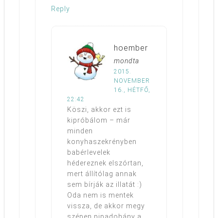
Reply
hoember
mondta
2015.
NOVEMBER
16., HÉTFŐ,
22:42
Köszi, akkor ezt is
kipróbálom – már
minden
konyhaszekrényben
babérlevelek
hédereznek elszórtan,
mert állítólag annak
sem bírják az illatát :)
Oda nem is mentek
vissza, de akkor megy
szépen pipadohány a