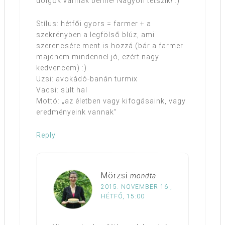
dolgok vannak benne! Nagyon tetszik! :)
Stílus: hétfői gyors = farmer + a
szekrényben a legfölső blúz, ami
szerencsére ment is hozzá (bár a farmer
majdnem mindennel jó, ezért nagy
kedvencem) :)
Uzsi: avokádó-banán turmix
Vacsi: sült hal
Mottó: „az életben vagy kifogásaink, vagy
eredményeink vannak”
Reply
Mörzsi
mondta
2015. NOVEMBER 16.,
HÉTFŐ, 15:00