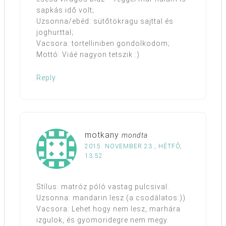
sapkás idő volt;
Uzsonna/ebéd: sütőtökragu sajttal és
joghurttal;
Vacsora: tortelliniben gondolkodom;
Mottó: Viáé nagyon tetszik :)
Reply
motkany
mondta
2015. NOVEMBER 23., HÉTFŐ,
13:52
Stílus: matróz póló vastag pulcsival.
Uzsonna: mandarin lesz (a csodálatos:))
Vacsora: Lehet hogy nem lesz, marhára
izgulok, és gyomoridegre nem megy.