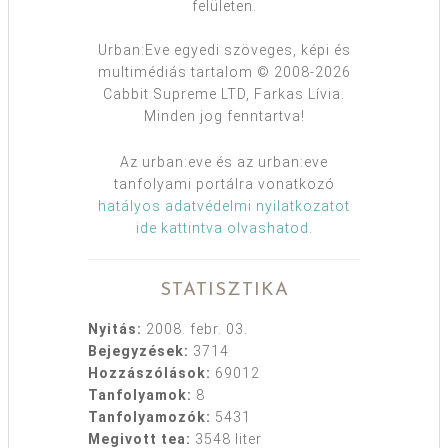
felületen.
Urban:Eve egyedi szöveges, képi és
multimédiás tartalom © 2008-2026
Cabbit Supreme LTD, Farkas Lívia.
Minden jog fenntartva!
Az urban:eve és az urban:eve
tanfolyami portálra vonatkozó
hatályos adatvédelmi nyilatkozatot
ide kattintva olvashatod
.
STATISZTIKA
Nyitás:
2008. febr. 03.
Bejegyzések:
3714
Hozzászólások:
69012
Tanfolyamok:
8
Tanfolyamozók:
5431
Megivott tea:
3548 liter