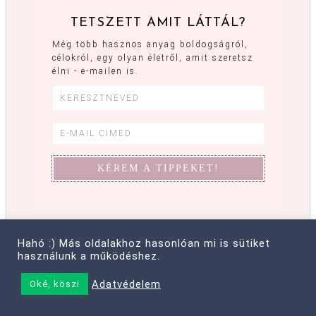
TETSZETT AMIT LÁTTÁL?
Még több hasznos anyag boldogságról,
célokról, egy olyan életről, amit szeretsz
élni - e-mailen is.
KÖVETSZ
Hahó :) Más oldalakhoz hasonlóan mi is sütiket
használunk a működéshez.
MÁR?
Adatvédelem
Oké, köszi
ITT IS MEGTALÁLSZ: