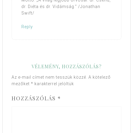
Mottó: „A világ legjobb orvosai: dr. Csend,
dr. Diéta és dr. Vidámság.” /Jonathan
Swift/
Reply
VÉLEMÉNY, HOZZÁSZÓLÁS?
Az e-mail címet nem tesszük közzé.
A kötelező
mezőket
*
karakterrel jelöltük
HOZZÁSZÓLÁS
*