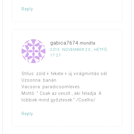
Reply
gabica7674
mondta
2015. NOVEMBER 23., HÉTFŐ,
17:27
Stílus: zöld + fekete + új virágmintás sál
Uzsonna: banán
Vacsora: paradicsomleves
Mottó: ” Csak az veszít , aki feladja. A
többiek mind győztesek.” /Coelho/
Reply