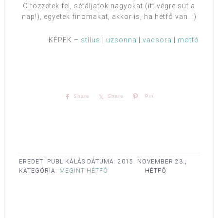
Öltözzetek fel, sétáljatok nagyokat (itt végre süt a
nap!), egyetek finomakat, akkor is, ha hétfő van. :)
KÉPEK –
stílus
|
uzsonna
|
vacsora
|
mottó
Share
Share
Pin
EREDETI PUBLIKÁLÁS DÁTUMA:
2015. NOVEMBER 23.,
KATEGÓRIA:
MEGINT HÉTFŐ
HÉTFŐ