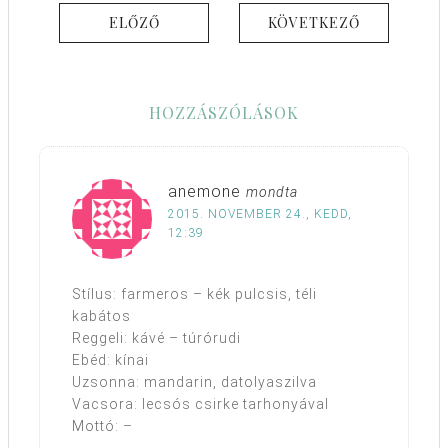
ELŐZŐ
KÖVETKEZŐ
HOZZÁSZÓLÁSOK
anemone
mondta
2015. NOVEMBER 24., KEDD,
12:39
Stílus: farmeros – kék pulcsis, téli
kabátos
Reggeli: kávé – túrórudi
Ebéd: kínai
Uzsonna: mandarin, datolyaszilva
Vacsora: lecsós csirke tarhonyával
Mottó: –