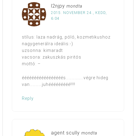
l2njpy
mondta
2015. NOVEMBER 24., KEDD,
6:04
stílus: laza nadrág, póló, kozmetikushoz
nagygenerálra ideális:-)
uzsonna: kimaradt
vacsora: zakuszkás piritós
mottó: –
ééééééééééééééééés……………..végre hideg
van…………juhééééééééé!!!!
Reply
agent scully
mondta