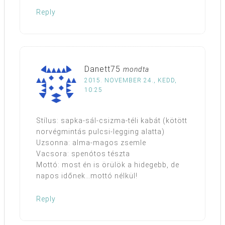
Reply
Danett75
mondta
2015. NOVEMBER 24., KEDD,
10:25
Stílus: sapka-sál-csizma-téli kabát (kötött
norvégmintás pulcsi-legging alatta)
Uzsonna: alma-magos zsemle
Vacsora: spenótos tészta
Mottó: most én is örülök a hidegebb, de
napos időnek…mottó nélkül!
Reply