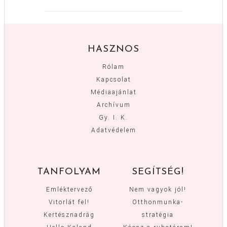
HASZNOS
Rólam
Kapcsolat
Médiaajánlat
Archívum
Gy. I. K.
Adatvédelem
TANFOLYAM
SEGÍTSÉG!
Emléktervező
Nem vagyok jól!
Vitorlát fel!
Otthonmunka-
Kertésznadrág
stratégia