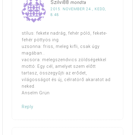
Szilvi88
mondta
2015. NOVEMBER 24., KEDD,
8:48
stílus: fekete nadrág, fehér póló, fekete-
fehér pöttyös ing
uzsonna: friss, meleg kifli, csak úgy
magában…
vacsora: melegszendvics zöldségekkel
mottó: Egy cél, amelyet szem előtt
tartasz, összegyűjti az erődet,
világosságot és új, célratörő akaratot ad
neked.
Anselm Grün
Reply