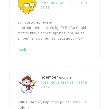
2015. NOVEMBER 23., HÉTFŐ,
23:33
stíl: vörös és fekete
nasi: birsalmasajt és IgaZi BelGa CsokI
mottó: kutya nehéz úgy hazudni, ha az
ember nem ösmeri az igazságot – EP
Reply
hoember
mondta
2015. NOVEMBER 23., HÉTFŐ,
20:47
Stílus: farmer, kapucnis pulcsi, Wall-E-s
póló :)