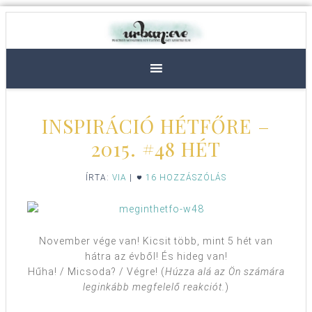
INSPIRÁCIÓ HÉTFŐRE –
2015. #48 HÉT
ÍRTA:
VIA
|
16 HOZZÁSZÓLÁS
November vége van! Kicsit több, mint 5 hét van
hátra az évből! És hideg van!
Hűha! / Micsoda? / Végre! (
Húzza alá az Ön számára
leginkább megfelelő reakciót.
)