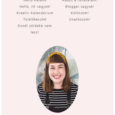
Hello Kaland
Káosz a ruhatáram!
Helló, itt vagyok!
Blogger vagyok!
Kreatív Kalendárium
Költözöm!
Túlélőkészlet
Unatkozom!
Ennél zöldebb nem
lesz!