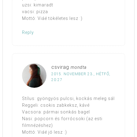
uzsi: kimaradt
vacsi: pizza
Mottó: Viáé tökéletes lesz :)
Reply
csvirag
mondta
2015. NOVEMBER 23., HÉTFŐ,
20:27
Stílus: gyöngyös pulcsi, kockás meleg sál
Reggeli: csokis zabkeksz, kávé
Vacsora: pármai sonkás bagel
Nasi: popcorn és forrócsoki (az esti
filmnézéshez)
Mottó: Viáé jó lesz :)