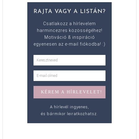
RAJTA VAGY A LISTÁN?
Csatlakozz a hírlevelem
harmincezres közösségéhez!
Motiváció & inspiráció
egyenesen az e-mail fiókodba! :)
A hírlevél ingyenes,
és bármikor leiratkozhatsz.