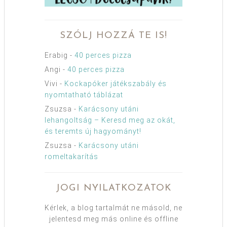
SZÓLJ HOZZÁ TE IS!
Erabig
-
40 perces pizza
Angi
-
40 perces pizza
Vivi
-
Kockapóker játékszabály és
nyomtatható táblázat
Zsuzsa
-
Karácsony utáni
lehangoltság – Keresd meg az okát,
és teremts új hagyományt!
Zsuzsa
-
Karácsony utáni
romeltakarítás
JOGI NYILATKOZATOK
Kérlek, a blog tartalmát ne másold, ne
jelentesd meg más online és offline