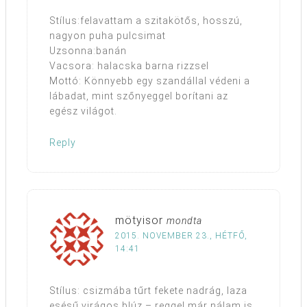
Stílus:felavattam a szitakötős, hosszú,
nagyon puha pulcsimat
Uzsonna:banán
Vacsora: halacska barna rizzsel
Mottó: Könnyebb egy szandállal védeni a
lábadat, mint szőnyeggel borítani az
egész világot.
Reply
mötyisor
mondta
2015. NOVEMBER 23., HÉTFŐ,
14:41
Stílus: csizmába tűrt fekete nadrág, laza
esésű virágos blúz – reggel már nálam is