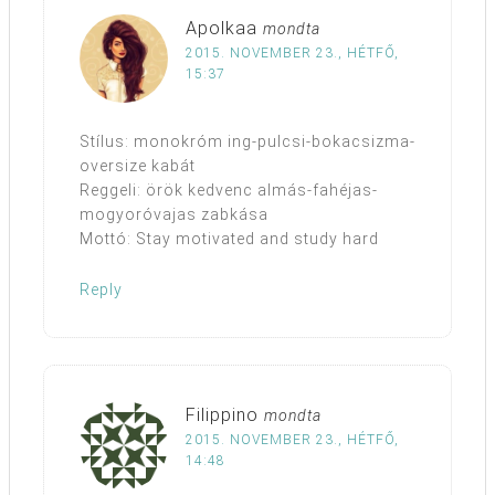
Apolkaa
mondta
2015. NOVEMBER 23., HÉTFŐ,
15:37
Stílus: monokróm ing-pulcsi-bokacsizma-
oversize kabát
Reggeli: örök kedvenc almás-fahéjas-
mogyoróvajas zabkása
Mottó: Stay motivated and study hard
Reply
Filippino
mondta
2015. NOVEMBER 23., HÉTFŐ,
14:48