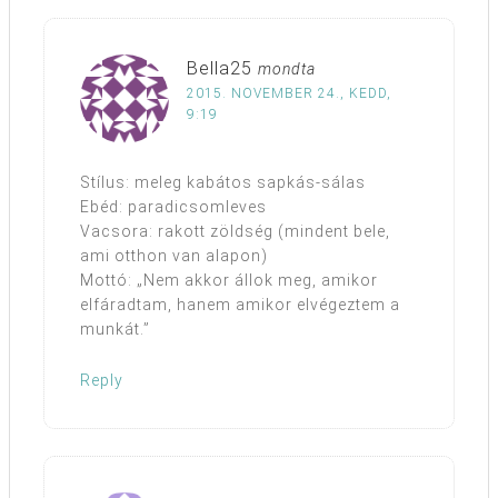
Bella25
mondta
2015. NOVEMBER 24., KEDD,
9:19
Stílus: meleg kabátos sapkás-sálas
Ebéd: paradicsomleves
Vacsora: rakott zöldség (mindent bele,
ami otthon van alapon)
Mottó: „Nem akkor állok meg, amikor
elfáradtam, hanem amikor elvégeztem a
munkát.”
Reply