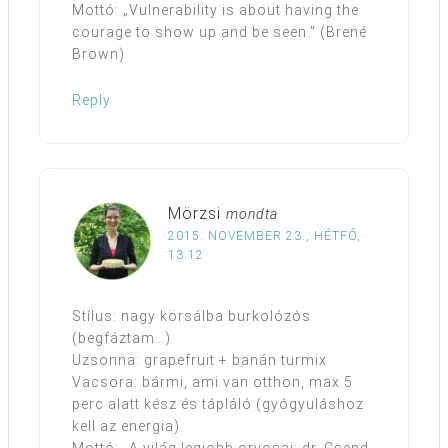
Mottó: „Vulnerability is about having the
courage to show up and be seen.” (Brené
Brown)
Reply
Mörzsi
mondta
2015. NOVEMBER 23., HÉTFŐ,
13:12
Stílus: nagy körsálba burkolózós
(begfáztam…)
Uzsonna: grapefruit + banán turmix
Vacsora: bármi, ami van otthon, max 5
perc alatt kész és tápláló (gyógyuláshoz
kell az energia)