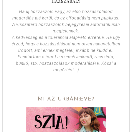
HÁZSZABÁLY
Ha új hozzászóló vagy, az első hozzászólásod
moderálás alá kerül, és az elfogadásig nem publikus.
A visszatérő hozzászólók bejegyzései automatikusan
megjelennek.
A kedvesség és a tolerancia alapvető errefelé. Ha úgy
érzed, hogy a hozzászólásod nem olyan hangvételben
íródott, ami ennek megfelel, inkább ne küldd el.
Fenntartom a jogot a személyeskedő, rasszista,
bunkó, stb. hozzászólások moderálására. Köszi a
megértést. :)
MI AZ URBAN:EVE?