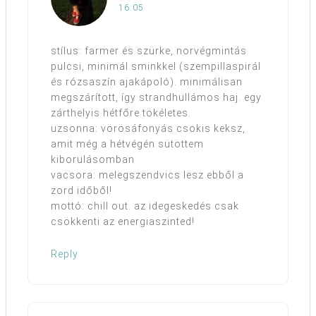
16:05
stílus: farmer és szürke, norvégmintás
pulcsi, minimál sminkkel (szempillaspirál
és rózsaszín ajakápoló). minimálisan
megszárított, így strandhullámos haj. egy
zárthelyis hétfőre tökéletes.
uzsonna: vörösáfonyás csokis keksz,
amit még a hétvégén sütöttem
kiborulásomban
vacsora: melegszendvics lesz ebből a
zord időből!
mottó: chill out. az idegeskedés csak
csökkenti az energiaszinted!
Reply