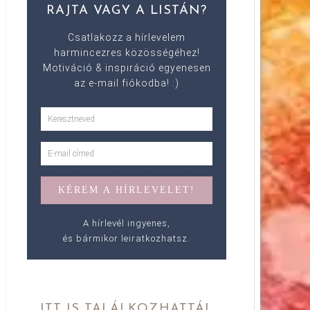
RAJTA VAGY A LISTÁN?
Csatlakozz a hírlevelem
harmincezres közösségéhez!
Motiváció & inspiráció egyenesen
az e-mail fiókodba! :)
A hírlevél ingyenes,
és bármikor leiratkozhatsz.
ITT IS TALÁLKOZHATTÁL