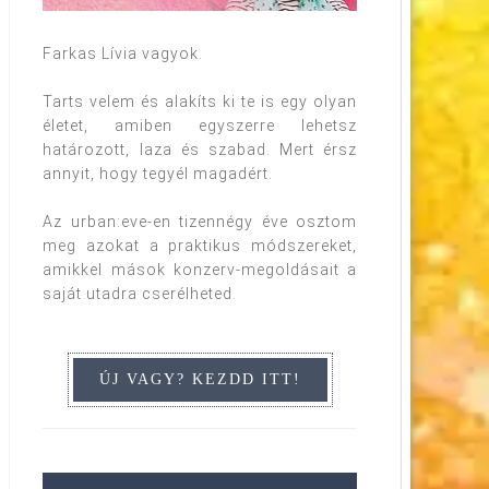
Farkas Lívia vagyok.
Tarts velem és alakíts ki te is egy olyan
életet, amiben egyszerre lehetsz
határozott, laza és szabad. Mert érsz
annyit, hogy tegyél magadért.
Az urban:eve-en tizennégy éve osztom
meg azokat a praktikus módszereket,
amikkel mások konzerv-megoldásait a
saját utadra cserélheted.