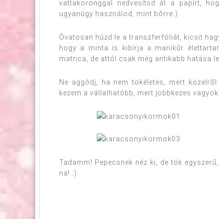
vattakoronggal nedvesítsd át a papírt, hog
ugyanúgy használod, mint bőrre.)
Óvatosan húzd le a transzferfóliát, kicsit ha
hogy a minta is kibírja a manikűr élettart
matrica, de attól csak még antikabb hatása les
Ne aggódj, ha nem tökéletes, mert közelről
kezem a vállalhatóbb, mert jobbkezes vagyok.
Tadamm! Pepecsnek néz ki, de tök egyszerű,
na! :)