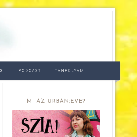
G!
PODCAST
TANFOLYAM
MI AZ URBAN:EVE?