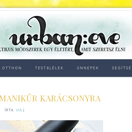
OTTHON
TEST&LÉLEK
ÜNNEPEK
SEGÍTSÉ
 MANIKŰR KARÁCSONYRA
ÍRTA:
VIA
|