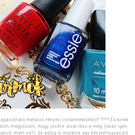
felragasztható metálós-fényes csillámtetkókból? ???? És kinek
m megjósolni, hogy jövőre divat lesz-e még (talán igen,
atod, miért ne?), de addig is mutatok egy készletfogyasztó