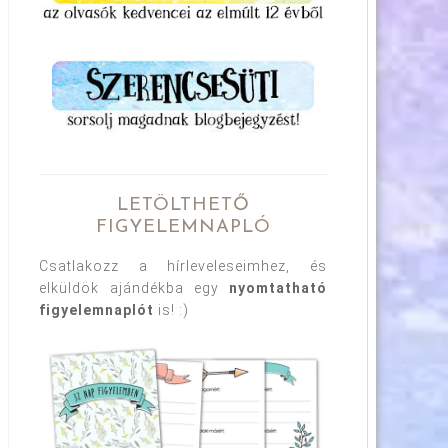
LETÖLTHETŐ
FIGYELEMNAPLÓ
Csatlakozz a hírleveleseimhez, és
elküldök ajándékba egy
nyomtatható
figyelemnaplót
is! :)