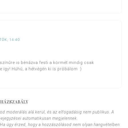
TÖK, 14:40
yszínűre is bénázva festi a körmét mindig csak
 így! Húhú, a hétvégén ki is próbálom :)
HÁZSZABÁLY
od moderálás alá kerül, és az elfogadásig nem publikus. A
bejegyzései automatikusan megjelennek.
. Ha úgy érzed, hogy a hozzászólásod nem olyan hangvételben