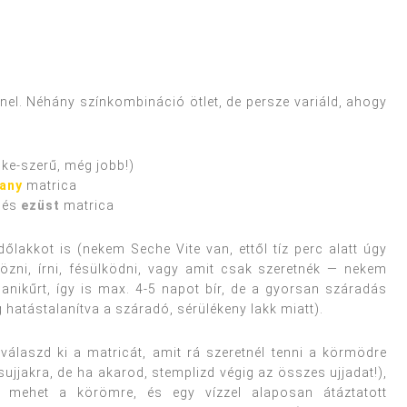
nel. Néhány színkombináció ötlet, de persze variáld, ahogy
ke-szerű, még jobb!)
any
matrica
 és
ezüst
matrica
őlakkot is (nekem Seche Vite van, ettől tíz perc alatt úgy
zni, írni, fésülködni, vagy amit csak szeretnék — nekem
nikűrt, így is max. 4-5 napot bír, de a gyorsan száradás
hatástalanítva a száradó, sérülékeny lakk miatt).
válaszd ki a matricát, amit rá szeretnél tenni a körmödre
ujjakra, de ha akarod, stemplizd végig az összes ujjadat!),
lé mehet a körömre, és egy vízzel alaposan átáztatott