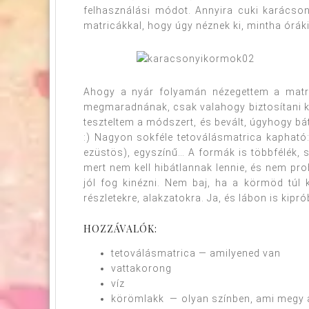
felhasználási módot. Annyira cuki karácsony
matricákkal, hogy úgy néznek ki, mintha órák
Ahogy a nyár folyamán nézegettem a matri
megmaradnának, csak valahogy biztosítani ke
teszteltem a módszert, és bevált, úgyhogy bá
:) Nagyon sokféle tetoválásmatrica kapható:
ezüstös), egyszínű… A formák is többfélék, 
mert nem kell hibátlannak lennie, és nem pro
jól fog kinézni. Nem baj, ha a körmöd túl 
részletekre, alakzatokra. Ja, és lábon is kipró
HOZZÁVALÓK:
tetoválásmatrica — amilyened van
vattakorong
víz
körömlakk — olyan színben, ami megy a