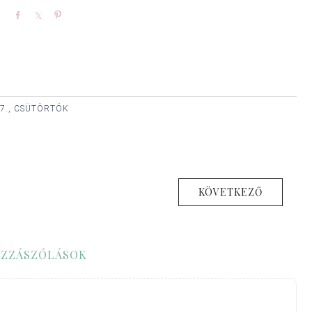
Share
Share
Pin
7., CSÜTÖRTÖK
KÖVETKEZŐ
ZZÁSZÓLÁSOK