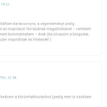
 19:21
 próbáltam karácsonyra, a végeredményt pedig
 az inspiráció forrásának megjelölésével – remélem
 nem kommenteltem – évek óta olvasom a blogodat,
zán inspirálóak és hitelesek!:)
TÖK, 22:08
 kedvem a körömlakkozáshoz (pedig nem is szoktam