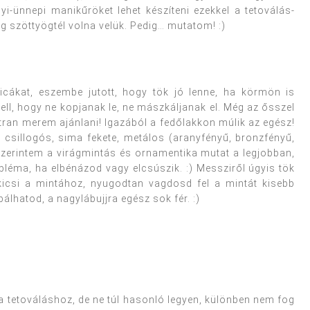
i-ünnepi manikűröket lehet készíteni ezekkel a tetoválás-
ig szöttyögtél volna velük. Pedig… mutatom! :)
cákat, eszembe jutott, hogy tök jó lenne, ha körmön is
ll, hogy ne kopjanak le, ne mászkáljanak el. Még az ősszel
tran merem ajánlani! Igazából a fedőlakkon múlik az egész!
 csillogós, sima fekete, metálos (aranyfényű, bronzfényű,
szerintem a virágmintás és ornamentika mutat a legjobban,
bléma, ha elbénázod vagy elcsúszik. :) Messziről úgyis tök
kicsi a mintához, nyugodtan vagdosd fel a mintát kisebb
bálhatod, a nagylábujjra egész sok fér. :)
 tetováláshoz, de ne túl hasonló legyen, különben nem fog