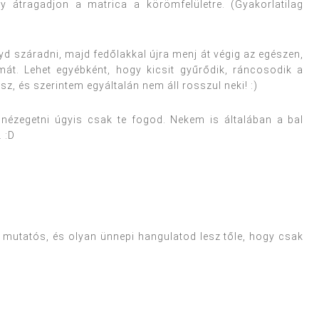
y átragadjon a matrica a körömfelületre. (Gyakorlatilag
gyd száradni, majd fedőlakkal újra menj át végig az egészen,
amát. Lehet egyébként, hogy kicsit gyűrődik, ráncosodik a
z, és szerintem egyáltalán nem áll rosszul neki! :)
 nézegetni úgyis csak te fogod. Nekem is általában a bal
 :D
 mutatós, és olyan ünnepi hangulatod lesz tőle, hogy csak