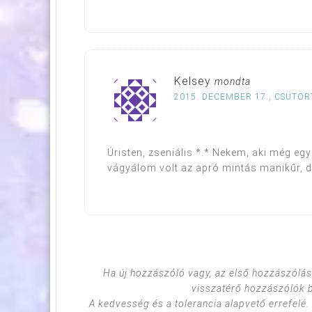
Kelsey
mondta
2015. DECEMBER 17., CSÜTÖR
Úristen, zseniális *.* Nekem, aki még eg
vágyálom volt az apró mintás manikűr, de
Ha új hozzászóló vagy, az első hozzászólás
visszatérő hozzászólók 
A kedvesség és a tolerancia alapvető errefelé