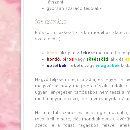
látszani
gyorsan száradó fedőlakk
ÍGY CSINÁLD
Először is lakkozd ki a körmödet az alapszín
szeretnéd! :)
bézs
lakk plusz
fekete
matrica (ha csip
bordó
,
piros
vagy
sötétzöld
lakk és
ar
sötétkék
,
fekete
vagy
világoskék
lakk
Hagyd teljesen megszáradni, és tegyél rá fed
megszárad hogy meg se csúszik, tudok öltö
ugyan lényegesen tartósabbá nem teszi a ma
miatt nagyon megéri, mert nem vagyok órákig 
Ha már tuti száraz és nem fog elmozdulni, 
(nem kell mindre, elég mondjuk csak a gyűrűs
szedd le a fóliát, ragacsos felével lefe