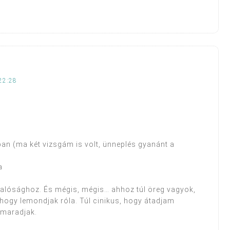
22:28
an (ma két vizsgám is volt, ünneplés gyanánt a
a
alósághoz. És mégis, mégis… ahhoz túl öreg vagyok,
 hogy lemondjak róla. Túl cinikus, hogy átadjam
 maradjak.