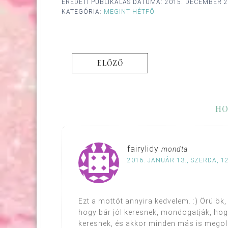
EREDETI PUBLIKÁLÁS DÁTUMA:
2015. DECEMBER 2
KATEGÓRIA:
MEGINT HÉTFŐ
ELŐZŐ
HO
fairylidy
mondta
2016. JANUÁR 13., SZERDA, 1
Ezt a mottót annyira kedvelem. :) Örülök,
hogy bár jól keresnek, mondogatják, hogy 
keresnek, és akkor minden más is megol