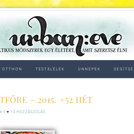
OTTHON
TEST&LÉLEK
ÜNNEPEK
SEGÍTSÉ
TFŐRE – 2015. #52 HÉT
IA
|
13 HOZZÁSZÓLÁS