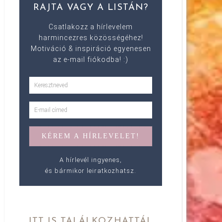
RAJTA VAGY A LISTÁN?
Csatlakozz a hírlevelem
harmincezres közösségéhez!
Motiváció & inspiráció egyenesen
az e-mail fiókodba! :)
A hírlevél ingyenes,
és bármikor leiratkozhatsz.
ITT IS TALÁLKOZHATTÁL