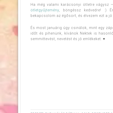
Ha még valami karácsonyi ötletre vágysz 
ötletgyűjtemény
, böngéssz kedvedre! :) 
bekapcsolom az égősort, és élvezem ezt a jó 
És most januárig úgy csinálok, mint egy záp
időt és pihenünk, kívánok Nektek is hasonl
semmittevést, nevetést és jó emlékeket. ♥