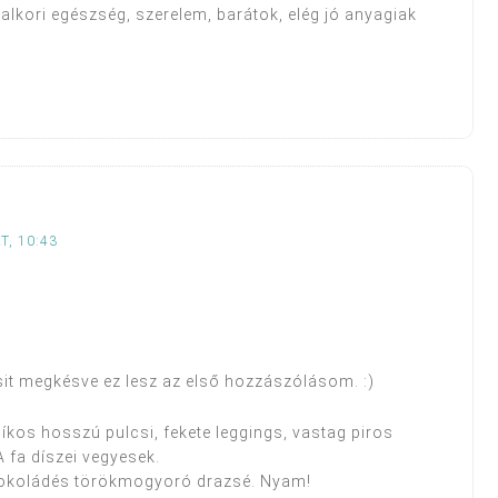
alkori egészség, szerelem, barátok, elég jó anyagiak
T, 10:43
csit megkésve ez lesz az első hozzászólásom. :)
síkos hosszú pulcsi, fekete leggings, vastag piros
 fa díszei vegyesek.
csokoládés törökmogyoró drazsé. Nyam!