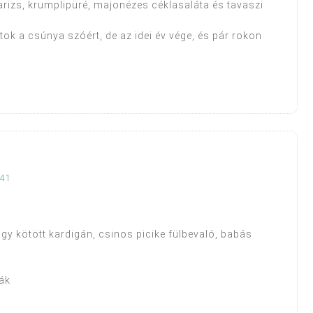
arizs, krumplipüré, majonézes céklasaláta és tavaszi
atok a csúnya szóért, de az idei év vége, és pár rokon
:41
gy kötött kardigán, csinos picike fülbevaló, babás
ák