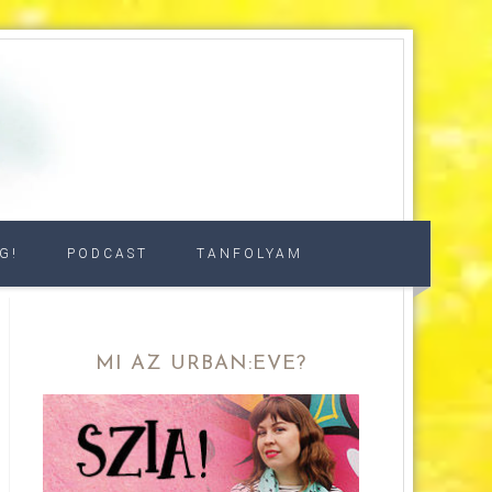
G!
PODCAST
TANFOLYAM
MI AZ URBAN:EVE?