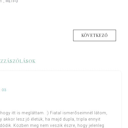
1., HÉTFŐ
KÖVETKEZŐ
ZZÁSZÓLÁSOK
2:03
 hogy itt is megláttam. :) Fiatal ismerőseimnél látom,
akkor lesz jó életük, ha majd dupla, tripla ennyit
dódik. Közben meg nem veszik észre, hogy jelenleg