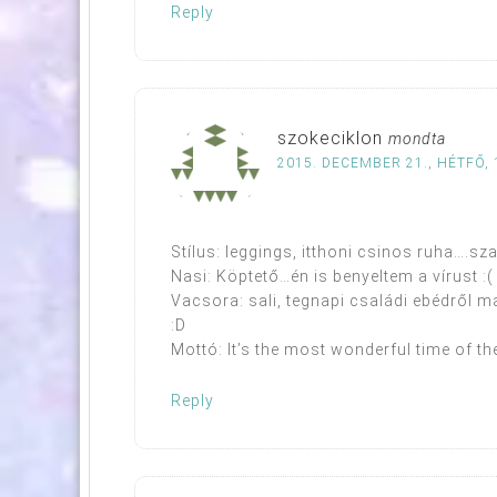
Reply
szokeciklon
mondta
2015. DECEMBER 21., HÉTFŐ, 
Stílus: leggings, itthoni csinos ruha….sz
Nasi: Köptető…én is benyeltem a vírust :(
Vacsora: sali, tegnapi családi ebédről m
:D
Mottó: It’s the most wonderful time of the
Reply