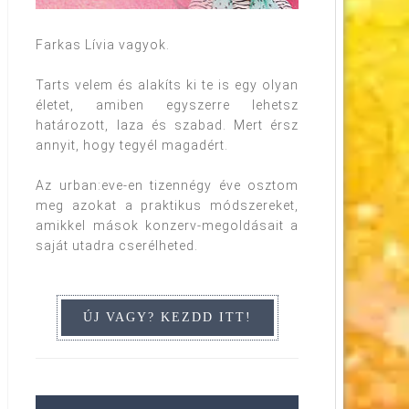
Farkas Lívia vagyok.
Tarts velem és alakíts ki te is egy olyan
életet, amiben egyszerre lehetsz
határozott, laza és szabad. Mert érsz
annyit, hogy tegyél magadért.
Az urban:eve-en tizennégy éve osztom
meg azokat a praktikus módszereket,
amikkel mások konzerv-megoldásait a
saját utadra cserélheted.