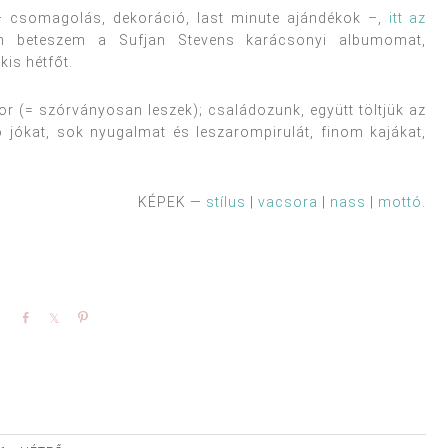
— csomagolás, dekoráció, last minute ajándékok –,
itt az
Én beteszem a Sufjan Stevens karácsonyi albumomat,
kis hétfőt.
or (= szórványosan leszek); családozunk, együtt töltjük az
ó jókat, sok nyugalmat és leszarompirulát, finom kajákat,
KÉPEK —
stílus
|
vacsora
|
nass
|
mottó
.
Share
Share
Pin