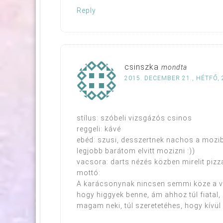
Reply
csinszka
mondta
2015. DECEMBER 21., HÉTFŐ, 
stílus: szóbeli vizsgázós csinos
reggeli: kávé
ebéd: szusi, desszertnek nachos a mozib
legjobb barátom elvitt mozizni :))
vacsora: darts nézés közben mirelit pizz
mottó:
A karácsonynak nincsen semmi köze a v
hogy higgyek benne, ám ahhoz túl fiatal,
magam neki, túl szeretetéhes, hogy kívül