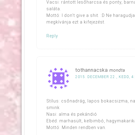
Vacsi: rántott lesőharcsa és ponty, barn
saláta.
Mottó: I don’t give a shit. :D Ne haragudj
megkívánja ezt a kifejezést.
Reply
tothannacska
mondta
2015. DECEMBER 22., KEDD, 4
Stílus: csőnadrág, lapos bokacsizma, na
smink
Nasi: alma és pekándió
Ebéd: marhasült, kelbimbó, hagymakarik
Mottó: Minden rendben van.