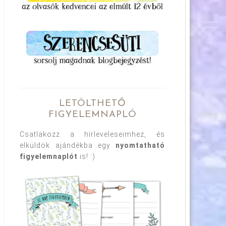
LETÖLTHETŐ
FIGYELEMNAPLÓ
Csatlakozz a hírleveleseimhez, és
elküldök ajándékba egy
nyomtatható
figyelemnaplót
is! :)