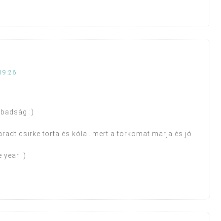
19:26
abadság :)
aradt csirke torta és kóla…mert a torkomat marja és jó
 year :)