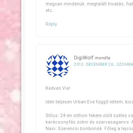
megvan mindenük: megtalált hivatás, fiat
etc.
Reply
DigiWolf
mondta
2015. DECEMBER 26., SZOMBA
Kedves Via!
Idén teljesen Urban:Eve függő lettem, ki
Stílus: 24-én otthon fekete-zöld széles c
karácsonyfás zokni és szarvasagancs. A
Nasi: Szerencsi bonbonok. Főleg a tej