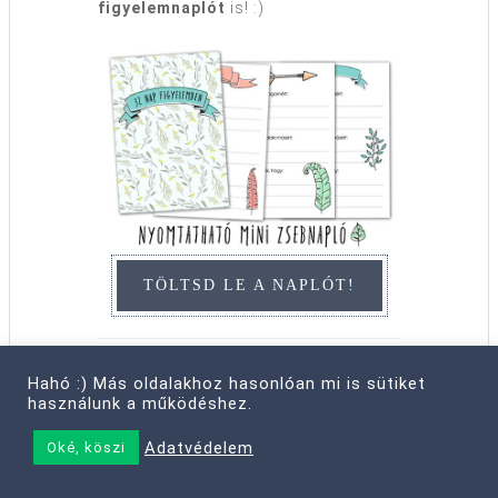
figyelemnaplót
is! :)
TÖLTSD LE A NAPLÓT!
MIT KERESEL?
Hahó :) Más oldalakhoz hasonlóan mi is sütiket
használunk a működéshez.
Adatvédelem
Oké, köszi