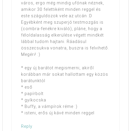
város, ergo még mindig ufónak néznek,
amikor 30 felettiként minden reggel és
este száguldozok vele az utcán :D
Egyébként meg szuperjó testmozgás is
(combra-fenékre kiváló), pláne, hogy a
féloldalasság elkerülése végett mindkét
lábbal tudom hajtani. Ráadásul
összecsukva vonatra, buszra is felvihető.
Megéri! :)
* egy új barátot megismerni, akiről
korábban már sokat hallottam egy közös
barátunktól
* eső
* papírbolt
* gyíkocska
* Buffy, a vámpírok réme :)
* isteni, erős új kávé minden reggel
Reply