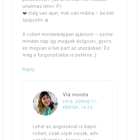
unalmas lenni :P)
❤️ még van eper, már van málna – be kell
spájzolni ☺
A rollert mindenképpen ajánlom – szinte
minden nap így megyek dolgozni, gyors
és megvan a fun part az utazásban. És
még a furgonotokba is beférne ;)
Reply
Via
mondta
2016. JÚNIUS 17.,
PÉNTEK, 14:20
Lehet az angoloknál is kapni
rollert, csak olyat viszek, ami