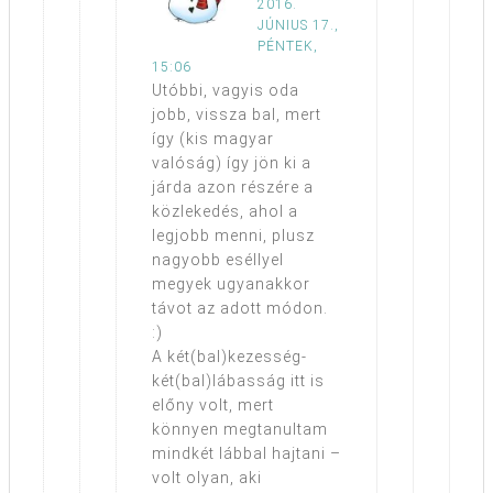
2016.
JÚNIUS 17.,
PÉNTEK,
15:06
Utóbbi, vagyis oda
jobb, vissza bal, mert
így (kis magyar
valóság) így jön ki a
járda azon részére a
közlekedés, ahol a
legjobb menni, plusz
nagyobb eséllyel
megyek ugyanakkor
távot az adott módon.
:)
A két(bal)kezesség-
két(bal)lábasság itt is
előny volt, mert
könnyen megtanultam
mindkét lábbal hajtani –
volt olyan, aki