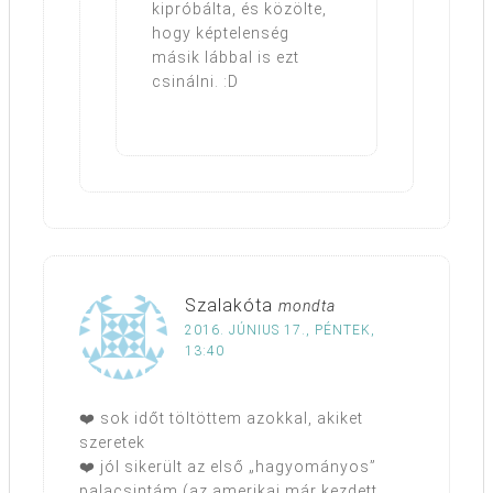
kipróbálta, és közölte,
hogy képtelenség
másik lábbal is ezt
csinálni. :D
Szalakóta
mondta
2016. JÚNIUS 17., PÉNTEK,
13:40
❤️ sok időt töltöttem azokkal, akiket
szeretek
❤️ jól sikerült az első „hagyományos”
palacsintám (az amerikai már kezdett