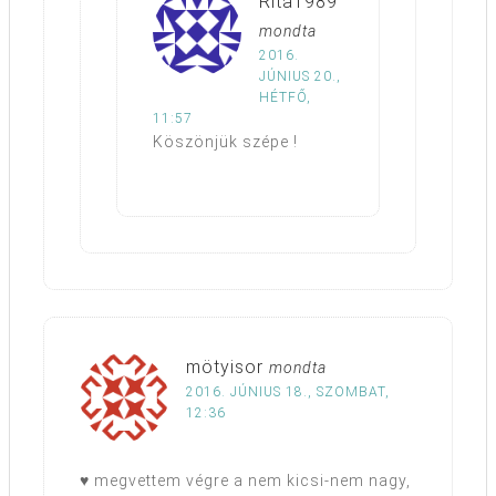
Rita1989
mondta
2016.
JÚNIUS 20.,
HÉTFŐ,
11:57
Köszönjük szépe !
mötyisor
mondta
2016. JÚNIUS 18., SZOMBAT,
12:36
♥ megvettem végre a nem kicsi-nem nagy,