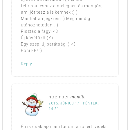
felfrissüléshez a melegben és mangós,
ami jót tesz a lelkemnek :) )
Manhattan jégkrém :) Még mindig
utánozhatatlan…:)
Pisztácia fagyi <3
Új kávéfőző (Y)
Egy szép, új barátság :) <3
Foci EB! :)
Reply
hoember
mondta
2016. JÚNIUS 17., PÉNTEK,
14:21
Én is csak ajánlani tudom a rollert: vidéki