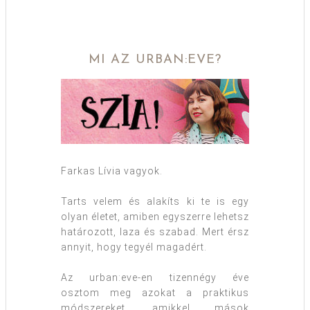
MI AZ URBAN:EVE?
Farkas Lívia vagyok.
Tarts velem és alakíts ki te is egy
olyan életet, amiben egyszerre lehetsz
határozott, laza és szabad. Mert érsz
annyit, hogy tegyél magadért.
Az urban:eve-en tizennégy éve
osztom meg azokat a praktikus
módszereket, amikkel mások