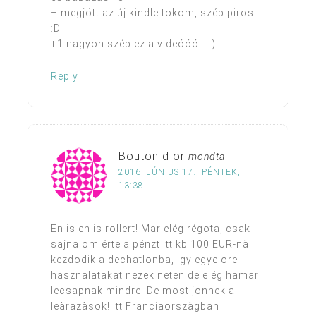
– megjött az új kindle tokom, szép piros
:D
+1 nagyon szép ez a videóóó… :)
Reply
Bouton d or
mondta
2016. JÚNIUS 17., PÉNTEK,
13:38
En is en is rollert! Mar elég régota, csak
sajnalom érte a pénzt itt kb 100 EUR-nàl
kezdodik a dechatlonba, igy egyelore
hasznalatakat nezek neten de elég hamar
lecsapnak mindre. De most jonnek a
leàrazàsok! Itt Franciaorszàgban