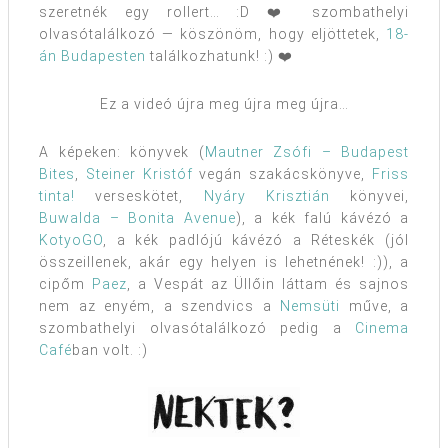
szeretnék egy rollert… :D ❤️ szombathelyi
olvasótalálkozó — köszönöm, hogy eljöttetek,
18-
án Budapesten
találkozhatunk! :) ❤️
Ez a videó újra meg újra meg újra…
A képeken: könyvek (
Mautner Zsófi – Budapest
Bites
,
Steiner Kristóf
vegán szakácskönyve,
Friss
tinta!
verseskötet,
Nyáry Krisztián
könyvei,
Buwalda – Bonita Avenue
), a kék falú kávézó a
KotyoGO
, a kék padlójú kávézó a Réteskék (jól
összeillenek, akár egy helyen is lehetnének! :)), a
cipőm
Paez
, a Vespát az Üllőin láttam és sajnos
nem az enyém, a szendvics a
Nemsüti
műve, a
szombathelyi olvasótalálkozó pedig a
Cinema
Café
ban volt. :)