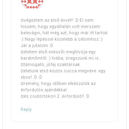
¤végeztem az első évvel!! :D El sem
hiszem, hogy egyáltalán volt merszem
belevágni, hát még azt, hogy már itt tartok
:) Nagy lépéssel közelebb a célomhoz :)
Jár a jutalom :D
¤életem első esküvői meghívója egy
barátnőmtől :) hiába, öregszünk mi is…
¤támogató, jófej szaktársak
¤életünk első közös cucca megvéve: egy
xbox! :D :D
¤remény, hogy időben elkészülök az
évfordulós ajándékkal
¤és csütörtökön 2. évforduló!! :D
Reply