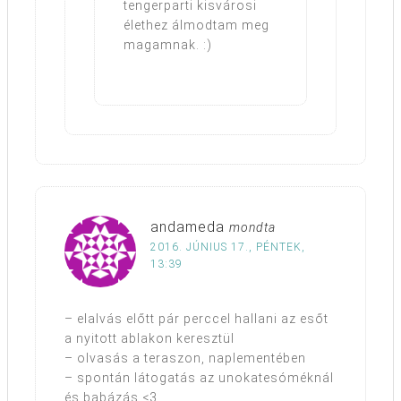
tengerparti kisvárosi
élethez álmodtam meg
magamnak. :)
andameda
mondta
2016. JÚNIUS 17., PÉNTEK,
13:39
– elalvás előtt pár perccel hallani az esőt
a nyitott ablakon keresztül
– olvasás a teraszon, naplementében
– spontán látogatás az unokatesóméknál
és babázás <3