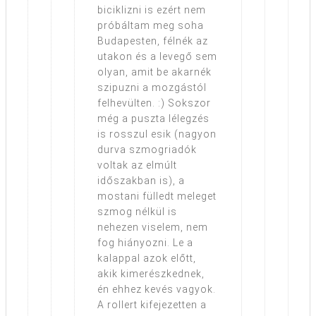
biciklizni is ezért nem
próbáltam meg soha
Budapesten, félnék az
utakon és a levegő sem
olyan, amit be akarnék
szipuzni a mozgástól
felhevülten. :) Sokszor
még a puszta lélegzés
is rosszul esik (nagyon
durva szmogriadók
voltak az elmúlt
időszakban is), a
mostani fülledt meleget
szmog nélkül is
nehezen viselem, nem
fog hiányozni. Le a
kalappal azok előtt,
akik kimerészkednek,
én ehhez kevés vagyok.
A rollert kifejezetten a