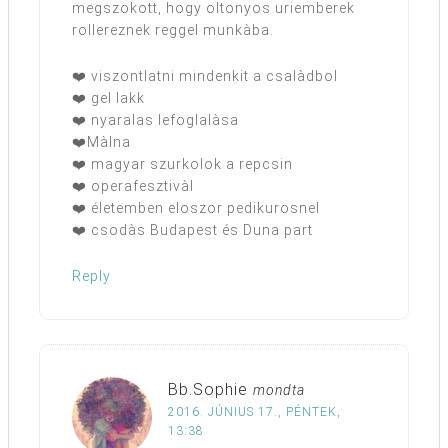
megszokott, hogy oltonyos uriemberek
rollereznek reggel munkàba.
❤️ viszontlatni mindenkit a csalàdbol
❤️ gel lakk
❤️ nyaralas lefoglalàsa
❤️Màlna
❤️ magyar szurkolok a repcsin
❤️ operafesztivàl
❤️ életemben eloszor pedikurosnel
❤️ csodàs Budapest és Duna part
Reply
Bb.Sophie
mondta
2016. JÚNIUS 17., PÉNTEK,
13:38