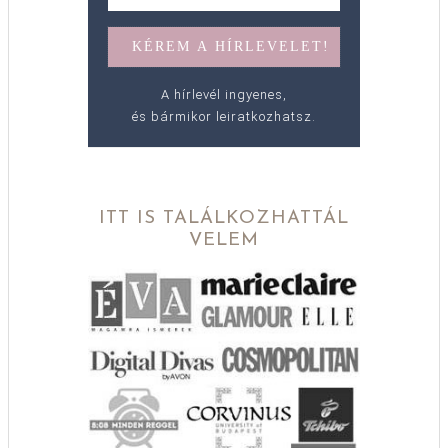
A hírlevél ingyenes,
és bármikor leiratkozhatsz.
ITT IS TALÁLKOZHATTÁL
VELEM