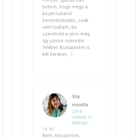
Persze, igazad van,
tudom, hogy megy a
közel nulláról
berendezkedés, csak
nem tudtam, be
szeretnéd-e járni még
így június második
felében Budapestet is
két keréken. :)
Via
mondta
2016.
JÚNIUS 17.,
PÉNTEK,
14:36
Nem, köszönöm,