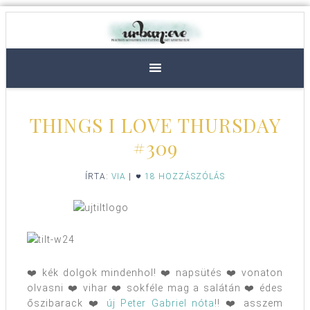
THINGS I LOVE THURSDAY
#309
ÍRTA:
VIA
|
18 HOZZÁSZÓLÁS
❤️ kék dolgok mindenhol! ❤️ napsütés ❤️ vonaton
olvasni ❤️ vihar ❤️ sokféle mag a salátán ❤️ édes
őszibarack ❤️
új Peter Gabriel nóta
!! ❤️ asszem