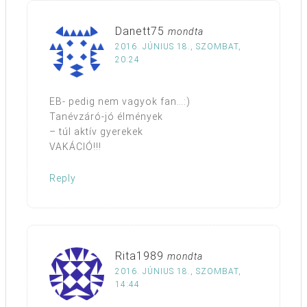
Danett75
mondta
2016. JÚNIUS 18., SZOMBAT,
20:24
EB- pedig nem vagyok fan…:)
Tanévzáró-jó élmények
– túl aktív gyerekek
VAKÁCIÓ!!!
Reply
Rita1989
mondta
2016. JÚNIUS 18., SZOMBAT,
14:44