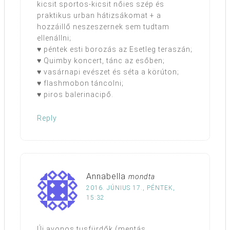
kicsit sportos-kicsit nőies szép és
praktikus urban hátizsákomat + a
hozzáillő neszeszernek sem tudtam
ellenállni;
♥ péntek esti borozás az Esetleg teraszán;
♥ Quimby koncert, tánc az esőben;
♥ vasárnapi evészet és séta a körúton;
♥ flashmobon táncolni;
♥ piros balerinacipő.
Reply
Annabella
mondta
2016. JÚNIUS 17., PÉNTEK,
15:32
Új avonos tusfürdők (mentás