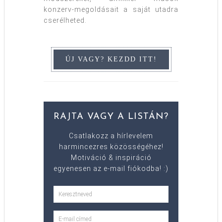
konzerv-megoldásait a saját utadra
cserélheted.
RAJTA VAGY A LISTÁN?
Csatlakozz a hírlevelem
harmincezres közösségéhez!
Motiváció & inspiráció
egyenesen az e-mail fiókodba! :)