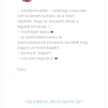
– ruhatárfrissítés – valahogy soha nem
volt türelmem turkálni, de a héten
rájöttem, hogy az anyukám ehhez a
legjobb társaság :)
– csomagot kapni ❤️
– új szemöldökcsipesz és
szemöldökecset (essence, lessétek meg,
nagyon jó minőségűek!)
– koranyár (végre!!)
– sok-sok inspiráció ❤️
Reply
VÉLEMÉNY, HOZZÁSZÓLÁS?