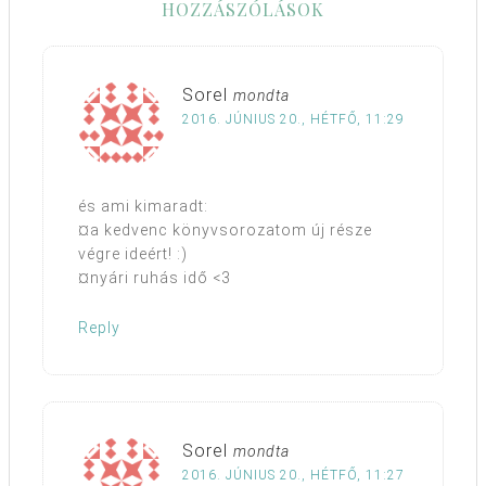
HOZZÁSZÓLÁSOK
Sorel
mondta
2016. JÚNIUS 20., HÉTFŐ, 11:29
és ami kimaradt:
¤a kedvenc könyvsorozatom új része
végre ideért! :)
¤nyári ruhás idő <3
Reply
Sorel
mondta
2016. JÚNIUS 20., HÉTFŐ, 11:27