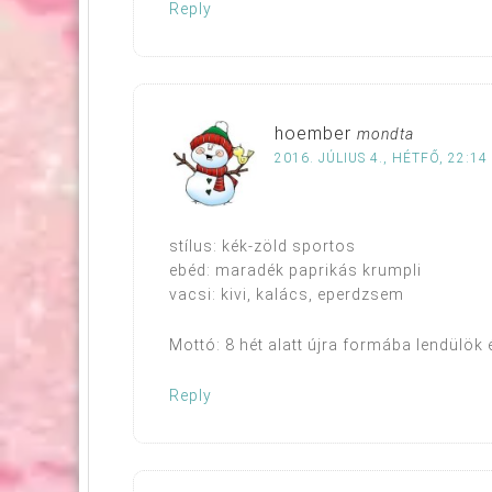
Reply
hoember
mondta
2016. JÚLIUS 4., HÉTFŐ, 22:14
stílus: kék-zöld sportos
ebéd: maradék paprikás krumpli
vacsi: kivi, kalács, eperdzsem
Mottó: 8 hét alatt újra formába lendülök 
Reply