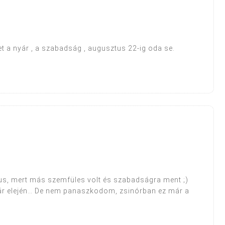
t a nyár , a szabadság , augusztus 22-ig oda se.
ius, mert más szemfüles volt és szabadságra ment ;)
nyár elején… De nem panaszkodom, zsinórban ez már a