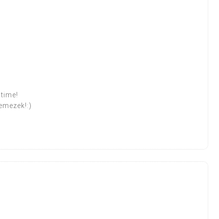
time!
emezek!:)