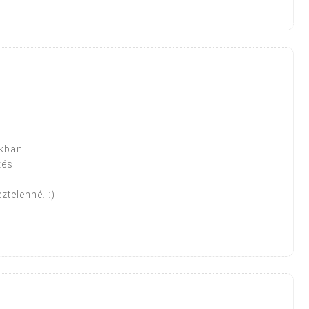
okban
tés.
ztelenné. :)