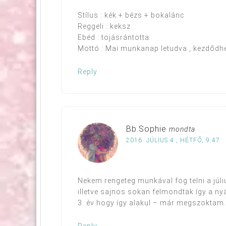
Stílus : kék + bézs + bokalánc
Reggeli : keksz
Ebéd : tojásrántotta
Mottó : Mai munkanap letudva , kezdődhe
Reply
Bb.Sophie
mondta
2016. JÚLIUS 4., HÉTFŐ, 9:47
Nekem rengeteg munkával fog telni a júl
illetve sajnos sokan felmondtak így a 
3. év hogy így alakul – már megszoktam.
Reply