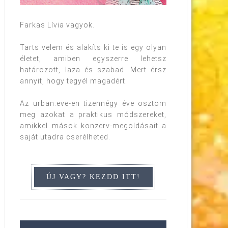
Farkas Lívia vagyok.
Tarts velem és alakíts ki te is egy olyan
életet, amiben egyszerre lehetsz
határozott, laza és szabad. Mert érsz
annyit, hogy tegyél magadért.
Az urban:eve-en tizennégy éve osztom
meg azokat a praktikus módszereket,
amikkel mások konzerv-megoldásait a
saját utadra cserélheted.