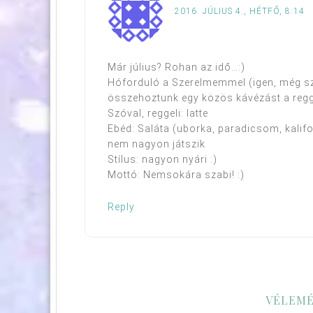
2016. JÚLIUS 4., HÉTFŐ, 8:14
Már július? Rohan az idő…:)
Hóforduló a Szerelmemmel (igen, még szá
összehoztunk egy közös kávézást a regge
Szóval, reggeli: latte
Ebéd: Saláta (uborka, paradicsom, kalifo
nem nagyon játszik
Stílus: nagyon nyári :)
Mottó: Nemsokára szabi! :)
Reply
VÉLEMÉ