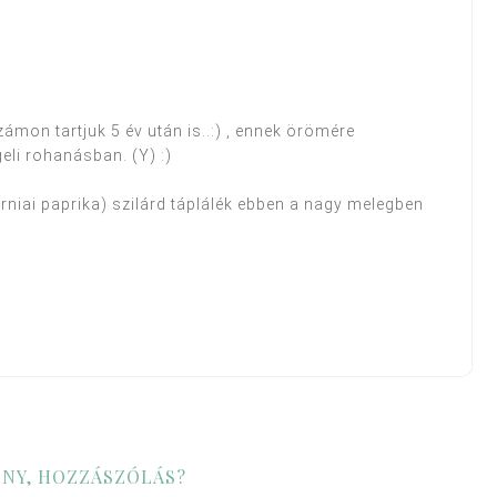
mon tartjuk 5 év után is..:) , ennek örömére
li rohanásban. (Y) :)
rniai paprika) szilárd táplálék ebben a nagy melegben
NY, HOZZÁSZÓLÁS?