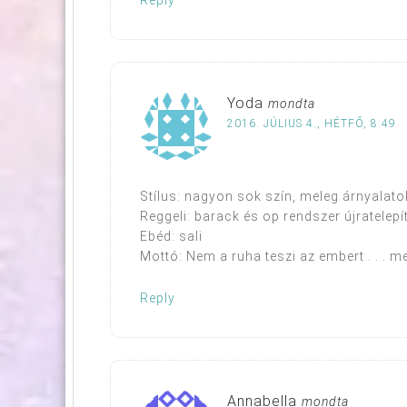
Yoda
mondta
2016. JÚLIUS 4., HÉTFŐ, 8:49
Stílus: nagyon sok szín, meleg árnyalat
Reggeli: barack és op rendszer újratelepí
Ebéd: sali
Mottó: Nem a ruha teszi az embert . . . me
Reply
Annabella
mondta