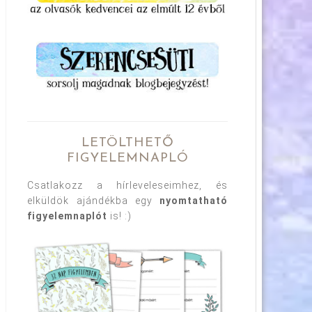
LETÖLTHETŐ
FIGYELEMNAPLÓ
Csatlakozz a hírleveleseimhez, és
elküldök ajándékba egy
nyomtatható
figyelemnaplót
is! :)