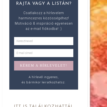
RAJTA VAGY A LISTÁN?
Csatlakozz a hírlevelem
harmincezres közösségéhez!
Motiváció & inspiráció egyenesen
az e-mail fiókodba! :)
A hírlevél ingyenes,
és bármikor leiratkozhatsz.
ITT IS TALÁLKOZHATTÁL