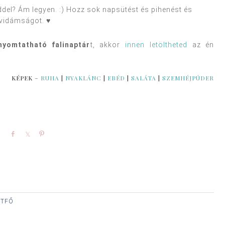
főddel? Ám legyen. :) Hozz sok napsütést és pihenést és
vidámságot. ♥
nyomtatható falinaptár
t, akkor
innen letöltheted
az én
KÉPEK –
RUHA
|
NYAKLÁNC
|
EBÉD
|
SALÁTA
|
SZEMHÉJPÚDER
Share
Share
Pin
ÉTFŐ