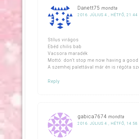
Danett75
mondta
2016. JÚLIUS 4., HÉTFŐ, 21:44
Stílus virágos
Ebéd chilis bab
Vacsora maradék
Mottó: don’t stop me now having a good 
A szemhej palettával már én is régóta sz
Reply
gabica7674
mondta
2016. JÚLIUS 4., HÉTFŐ, 14:58