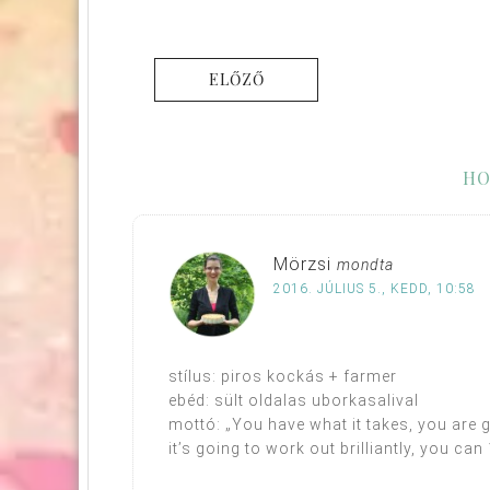
ELŐZŐ
HO
Mörzsi
mondta
2016. JÚLIUS 5., KEDD, 10:58
stílus: piros kockás + farmer
ebéd: sült oldalas uborkasalival
mottó: „You have what it takes, you are
it’s going to work out brilliantly, you can