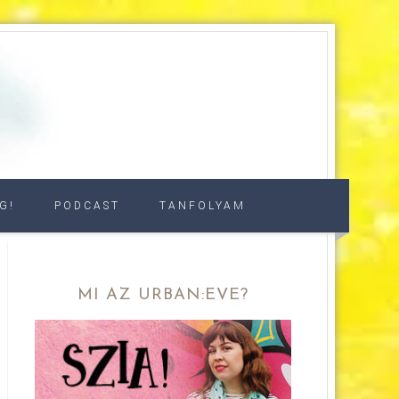
G!
PODCAST
TANFOLYAM
MI AZ URBAN:EVE?