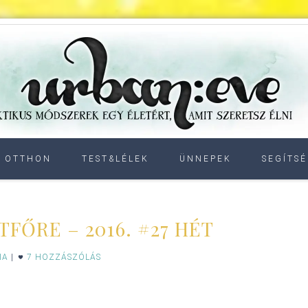
OTTHON
TEST&LÉLEK
ÜNNEPEK
SEGÍTSÉ
TFŐRE – 2016. #27 HÉT
IA
|
7 HOZZÁSZÓLÁS