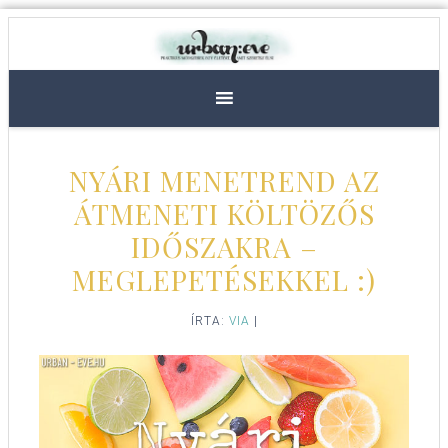
NYÁRI MENETREND AZ
ÁTMENETI KÖLTÖZŐS
IDŐSZAKRA –
MEGLEPETÉSEKKEL :)
ÍRTA:
VIA
|