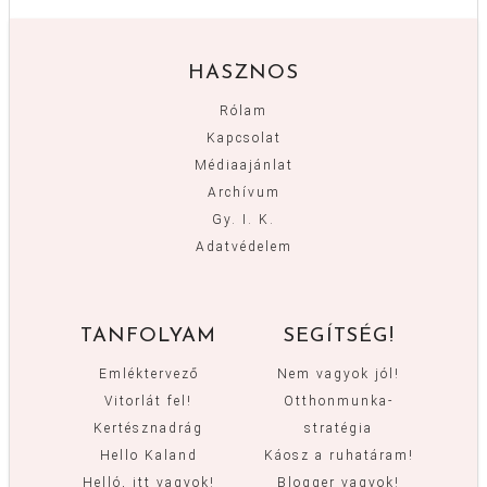
HASZNOS
Rólam
Kapcsolat
Médiaajánlat
Archívum
Gy. I. K.
Adatvédelem
TANFOLYAM
SEGÍTSÉG!
Emléktervező
Nem vagyok jól!
Vitorlát fel!
Otthonmunka-
Kertésznadrág
stratégia
Hello Kaland
Káosz a ruhatáram!
Helló, itt vagyok!
Blogger vagyok!