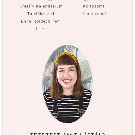
Kreatív Kalendárium
Költözöm!
Túlélőkészlet
Unatkozom!
Ennél zöldebb nem
lesz!