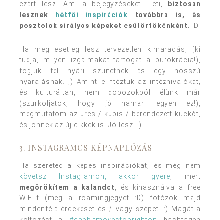
ezért lesz. Ami a bejegyzéseket illeti,
biztosan
lesznek
hétfői inspirációk
továbbra is, és
posztolok sirályos képeket csütörtökönként.
:D
Ha meg esetleg lesz tervezetlen kimaradás, (ki
tudja, milyen izgalmakat tartogat a bürokrácia!),
fogjuk fel nyári szünetnek és egy hosszú
nyaralásnak. ;) Amint elintéztük az intéznivalókat,
és kulturáltan, nem dobozokból élünk már
(szurkoljatok, hogy jó hamar legyen ez!),
megmutatom az üres / kupis / berendezett kuckót,
és jönnek az új cikkek is. Jó lesz. :)
3. INSTAGRAMOS KÉPNAPLÓZÁS
Ha szereted a képes inspirációkat, és még nem
követsz Instagramon, akkor gyere
, mert
megörökítem a kalandot
, és kihasználva a free
WIFI-t (meg a roamingjegyet :D) fotózok majd
mindenféle érdekeset és / vagy szépet. :) Magát a
költözést a
#cabbitmovestobrighton
hashtagen