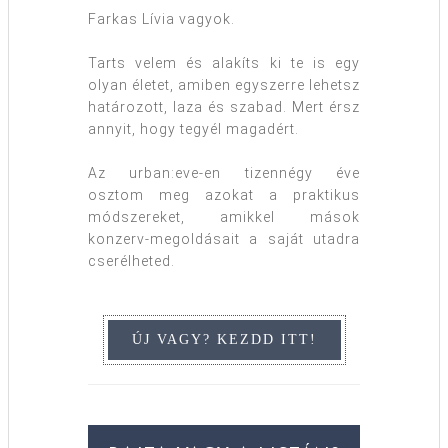
Farkas Lívia vagyok.
Tarts velem és alakíts ki te is egy
olyan életet, amiben egyszerre lehetsz
határozott, laza és szabad. Mert érsz
annyit, hogy tegyél magadért.
Az urban:eve-en tizennégy éve
osztom meg azokat a praktikus
módszereket, amikkel mások
konzerv-megoldásait a saját utadra
cserélheted.