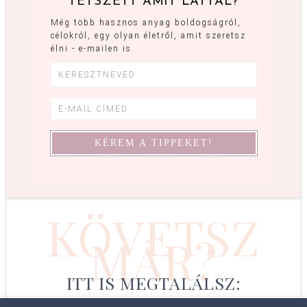
TETSZETT AMIT LÁTTÁL?
Még több hasznos anyag boldogságról,
célokról, egy olyan életről, amit szeretsz
élni - e-mailen is.
KÖVETSZ
MÁR?
ITT IS MEGTALÁLSZ: