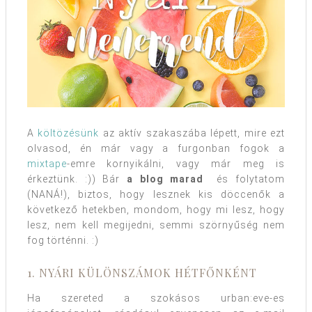
A
költözésünk
az aktív szakaszába lépett, mire ezt
olvasod, én már vagy a furgonban fogok a
mixtape
-emre kornyikálni, vagy már meg is
érkeztünk. :)) Bár
a blog marad
és folytatom
(NANÁ!), biztos, hogy lesznek kis döccenők a
következő hetekben, mondom, hogy mi lesz, hogy
lesz, nem kell megijedni, semmi szörnyűség nem
fog történni. :)
1. NYÁRI KÜLÖNSZÁMOK HÉTFŐNKÉNT
Ha szereted a szokásos urban:eve-es