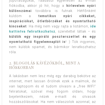
jópofaságokat, ráadásul egyenesen az e-mail
fiókodba, akkor jó hír, hogy a
hírlevelem nyári
különszámai
továbbra is futnak. Hétfőnként
küldöm a
tematikus nyári cikkeket,
inspirációkat, ötletbörzéket és nyomtatható
kincseket
. Ha még nem vagy rajta a listámon,
ide
kattintva feliratkozhatsz
, szeretettel látlak – és
küldök egy inspiráló poszterszettet és egy
nyomtatható figyelemnaplót is
! :) Tök ingyenes,
nem küldök spamet, és bármikor leiratkozhatsz
róla.
2. BLOGOLÁS KÁVÉZÓKBÓL, MINT A
HŐSKORBAN
A lakásban nem lesz még egy darabig bekötve az
internet, mert lassan őrölnek ezek a malmok, de
van laptopom és el tudom olvasni a „free WIFI”
feliratokat, szóval meg fogom oldani, hogy
bejelentkezem, nézek e-mailt és olvasok
hozzászólásokat. Ha nem válaszolok azonnal, az