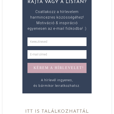
RAJTA VAGY A LISTÁN?
Csatlakozz a hírlevelem
harmincezres közösségéhez!
Motiváció & inspiráció
egyenesen az e-mail fiókodba! :)
A hírlevél ingyenes,
és bármikor leiratkozhatsz.
ITT IS TALÁLKOZHATTÁL