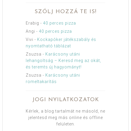
SZÓLJ HOZZÁ TE IS!
Erabig
-
40 perces pizza
Angi
-
40 perces pizza
Vivi
-
Kockapóker játékszabály és
nyomtatható táblázat
Zsuzsa
-
Karácsony utáni
lehangoltság – Keresd meg az okát,
és teremts új hagyományt!
Zsuzsa
-
Karácsony utáni
romeltakarítás
JOGI NYILATKOZATOK
Kérlek, a blog tartalmát ne másold, ne
jelentesd meg más online és offline
felületen.