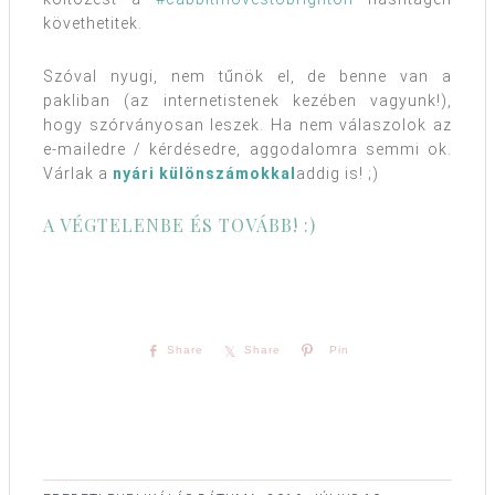
követhetitek.
Szóval nyugi, nem tűnök el, de benne van a
pakliban (az internetistenek kezében vagyunk!),
hogy szórványosan leszek. Ha nem válaszolok az
e-mailedre / kérdésedre, aggodalomra semmi ok.
Várlak a
nyári különszámokkal
addig is! ;)
A VÉGTELENBE ÉS TOVÁBB! :)
Share
Share
Pin