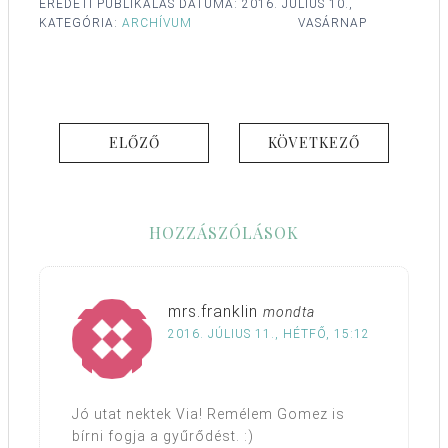
EREDETI PUBLIKÁLÁS DÁTUMA:
2016. JÚLIUS 10.,
KATEGÓRIA:
ARCHÍVUM
VASÁRNAP
ELŐZŐ
KÖVETKEZŐ
HOZZÁSZÓLÁSOK
mrs.franklin
mondta
2016. JÚLIUS 11., HÉTFŐ, 15:12
Jó utat nektek Via! Remélem Gomez is
bírni fogja a gyűrődést. :)