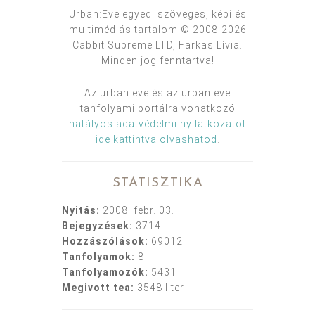
Urban:Eve egyedi szöveges, képi és
multimédiás tartalom © 2008-2026
Cabbit Supreme LTD, Farkas Lívia.
Minden jog fenntartva!
Az urban:eve és az urban:eve
tanfolyami portálra vonatkozó
hatályos adatvédelmi nyilatkozatot
ide kattintva olvashatod
.
STATISZTIKA
Nyitás:
2008. febr. 03.
Bejegyzések:
3714
Hozzászólások:
69012
Tanfolyamok:
8
Tanfolyamozók:
5431
Megivott tea:
3548 liter