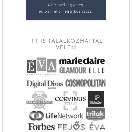
A hírlevél ingyenes,
és bármikor leiratkozhatsz.
ITT IS TALÁLKOZHATTÁL
VELEM