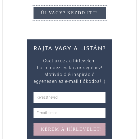
RAJTA VAGY A LISTÁN?
Csatlakozz a hírlevelem
harmincezres közösségéhez!
Motiváció & inspiráció
egyenesen az e-mail fiókodba! :)