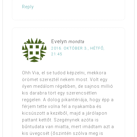
Reply
Evelyn
mondta
2016. OKTÓBER 3., HÉTFŐ,
21:45
Ohh Via, el se tudod képzelni, mekkora
örömet szereztél nekem most. Volt egy
ilyen medálom régebben, de sajnos millió
kis darabra tört egy szerencsétlen
reggelen. A dolog pikantériája, hogy épp a
férjem tette volna fel a nyakamba és
kicsúszott a kezéből, majd a járólapon
pattant kettőt. Szegénynek azóta is
bűntudata van miatta, mert imádtam azt a
kis üvegcsét (őszintén szólva meg is