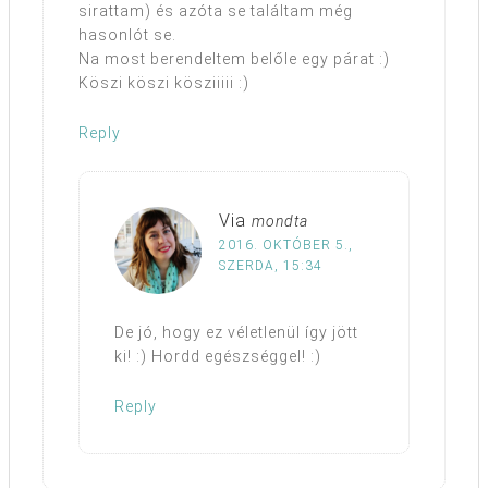
sirattam) és azóta se találtam még
hasonlót se.
Na most berendeltem belőle egy párat :)
Köszi köszi kösziiiii :)
Reply
Via
mondta
2016. OKTÓBER 5.,
SZERDA, 15:34
De jó, hogy ez véletlenül így jött
ki! :) Hordd egészséggel! :)
Reply