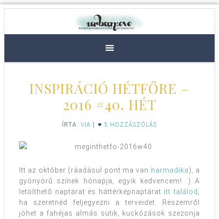
INSPIRÁCIÓ HÉTFŐRE –
2016 #40. HÉT
ÍRTA:
VIA
|
5 HOZZÁSZÓLÁS
Itt az október (ráadásul pont ma van
harmadika
), a
gyönyörű színek hónapja, egyik kedvencem! :) A
letölthető naptárat és háttérképnaptárat
itt találod
,
ha szeretnéd feljegyezni a terveidet. Részemről
jöhet a fahéjas almás sütik, kuckózások szezonja