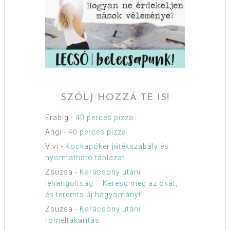
SZÓLJ HOZZÁ TE IS!
Erabig
-
40 perces pizza
Angi
-
40 perces pizza
Vivi
-
Kockapóker játékszabály és
nyomtatható táblázat
Zsuzsa
-
Karácsony utáni
lehangoltság – Keresd meg az okát,
és teremts új hagyományt!
Zsuzsa
-
Karácsony utáni
romeltakarítás