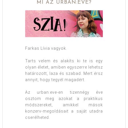
MI AZ URBAN:EVE?
Farkas Lívia vagyok.
Tarts velem és alakíts ki te is egy
olyan életet, amiben egyszerre lehetsz
határozott, laza és szabad. Mert érsz
annyit, hogy tegyél magadért.
Az urban:eve-en tizennégy éve
osztom meg azokat a praktikus
módszereket, amikkel mások
konzerv-megoldásait a saját utadra
cserélheted.