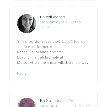
ribizzli
mondta
2016. OKTÓBER 3., HÉTFŐ,
18:10
Stílus: bordó fényes cipő, bordó fodros
felsővel és farmerrel
Reggeli: avokádós abonett
Ebéd: chilis bab krumplival
Mottó: where there is a will, there is a way
Reply
Bb.Sophie
mondta
2016. OKTÓBER 3., HÉTFŐ, 8:17