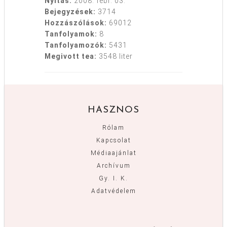
Nyitás:
2008. febr. 03.
Bejegyzések:
3714
Hozzászólások:
69012
Tanfolyamok:
8
Tanfolyamozók:
5431
Megivott tea:
3548 liter
HASZNOS
Rólam
Kapcsolat
Médiaajánlat
Archívum
Gy. I. K.
Adatvédelem