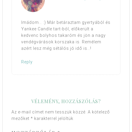
Imádom… :) Már betáraztam gyertyából és
Yankee Candle tart-ból, előkerült a
kedvenc bolyhos takaróm és jön a nagy
vendégvárások korszaka is. Remélem
azért lesz még sétálós jó idő is…!
Reply
VÉLEMÉNY, HOZZÁSZÓLÁS?
Az e-mail címet nem tesszük közzé.
A kötelező
mezőket
*
karakterrel jelöltük