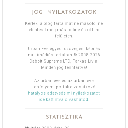
JOGI NYILATKOZATOK
Kérlek, a blog tartalmát ne másold, ne
jelentesd meg más online és offline
felületen.
Urban:Eve egyedi szöveges, képi és
multimédiás tartalom © 2008-2026
Cabbit Supreme LTD, Farkas Lívia.
Minden jog fenntartva!
Az urban:eve és az urban:eve
tanfolyami portálra vonatkozó
hatályos adatvédelmi nyilatkozatot
ide kattintva olvashatod
.
STATISZTIKA