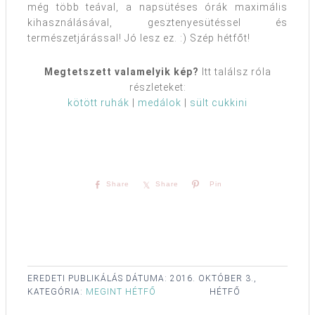
még több teával, a napsütéses órák maximális
kihasználásával, gesztenyesütéssel és
természetjárással! Jó lesz ez. :) Szép hétfőt!
Megtetszett valamelyik kép?
Itt találsz róla
részleteket:
kötött ruhák
|
medálok
|
sült cukkini
Share
Share
Pin
EREDETI PUBLIKÁLÁS DÁTUMA:
2016. OKTÓBER 3.,
KATEGÓRIA:
MEGINT HÉTFŐ
HÉTFŐ