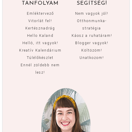
TANFOLYAM
SEGÍTSÉG!
Emléktervező
Nem vagyok jól!
Vitorlát fel!
Otthonmunka-
Kertésznadrág
stratégia
Hello Kaland
Káosz a ruhatáram!
Helló, itt vagyok!
Blogger vagyok!
Kreatív Kalendárium
Költözöm!
Túlélőkészlet
Unatkozom!
Ennél zöldebb nem
lesz!