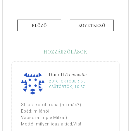
ELŐZŐ
KÖVETKEZŐ
HOZZÁSZÓLÁSOK
Danett75
mondta
2016. OKTÓBER 6.,
CSÜTÖRTÖK, 10:37
Stílus: kötött ruha (mi más?)
Ebéd: milánói
Vacsora: triple Milka:)
Mottó: milyen igaz a tied,Via!