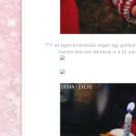
???? az egyik kirándulás végén egy golfpál
hanem tele volt labdával is a fű, pár