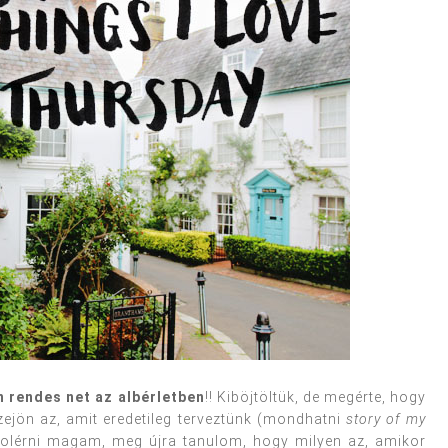
n rendes net az albérletben
!! Kiböjtöltük, de megérte, hogy
ejön az, amit eredetileg terveztünk (mondhatni
story of my
tolérni magam, meg újra tanulom, hogy milyen az, amikor