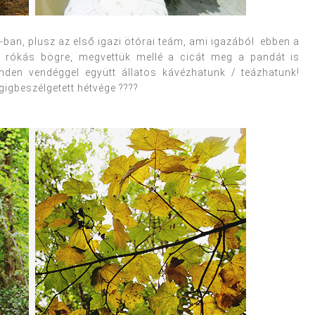
s-ban, plusz az első igazi ötórai teám, ami igazából ebben a
? rókás bögre, megvettük mellé a cicát meg a pandát is
en vendéggel együtt állatos kávézhatunk / teázhatunk!
gigbeszélgetett hétvége ????