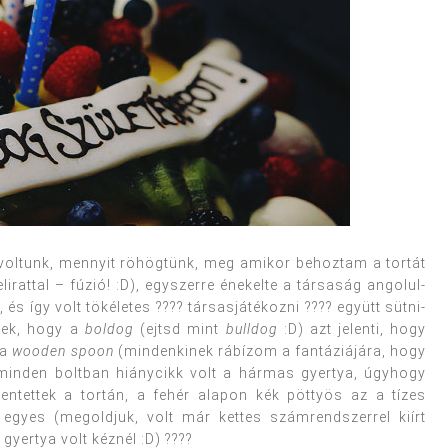
voltunk, mennyit röhögtünk, meg amikor behoztam a tortát
elirattal – fúzió! :D), egyszerre énekelte a társaság angolul-
 és így volt tökéletes ???? társasjátékozni ???? együtt sütni-
nek, hogy a
boldog
(ejtsd mint
bulldog
:D) azt jelenti, hogy
 a
wooden spoon
(mindenkinek rábízom a fantáziájára, hogy
? minden boltban hiánycikk volt a hármas gyertya, úgyhogy
lentettek a tortán, a fehér alapon kék pöttyös az a tízes
 egyes (megoldjuk, volt már kettes számrendszerrel kiírt
gyertya volt kéznél :D) ????