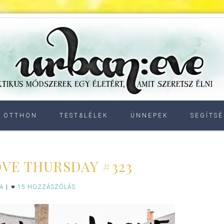
OTTHON
TEST&LÉLEK
ÜNNEPEK
SEGÍTSÉ
OVE THURSDAY #323
IA
|
15 HOZZÁSZÓLÁS