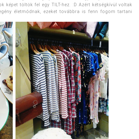
k képet töltök fel egy TILT-hez. :D Azért kétségkívül voltak
egény életmódnak, ezeket továbbra is fenn fogom tartani