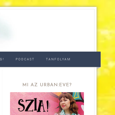
G!
PODCAST
TANFOLYAM
MI AZ URBAN:EVE?