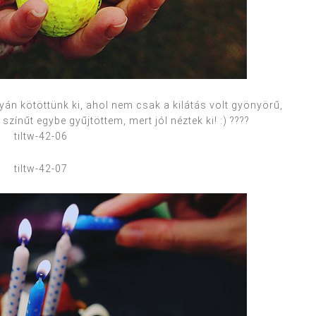
yán kötöttünk ki, ahol nem csak a kilátás volt gyönyörű,
 színűt egybe gyűjtöttem, mert jól néztek ki! :) ????