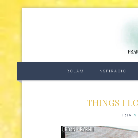
RÓLAM
INSPIRÁCIÓ
THINGS I L
ÍRTA:
V