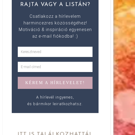
RAJTA VAGY A LISTÁN?
Csatlakozz a hírlevelem
harmincezres közösségéhez!
Motiváció & inspiráció egyenesen
az e-mail fiókodba! :)
A hírlevél ingyenes,
és bármikor leiratkozhatsz.
ITT IS TALÁLKOZHATTÁL