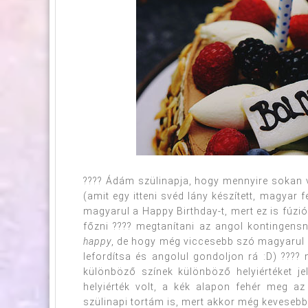
???? Ádám szülinapja, hogy mennyire sokan 
(amit egy itteni svéd lány készített, magyar f
magyarul a Happy Birthday-t, mert ez is fúzió,
főzni ???? megtanítani az angol kontingens
happy
, de hogy még viccesebb szó magyarul
lefordítsa és angolul gondoljon rá :D) ???
különböző színek különböző helyiértéket je
helyiérték volt, a kék alapon fehér meg az
szülinapi tortám is, mert akkor még kevesebb 