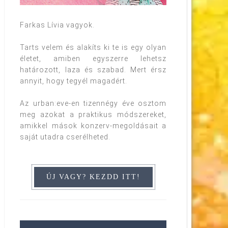
Farkas Lívia vagyok.
Tarts velem és alakíts ki te is egy olyan
életet, amiben egyszerre lehetsz
határozott, laza és szabad. Mert érsz
annyit, hogy tegyél magadért.
Az urban:eve-en tizennégy éve osztom
meg azokat a praktikus módszereket,
amikkel mások konzerv-megoldásait a
saját utadra cserélheted.