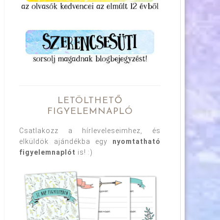
LETÖLTHETŐ
FIGYELEMNAPLÓ
Csatlakozz a hírleveleseimhez, és
elküldök ajándékba egy
nyomtatható
figyelemnaplót
is! :)