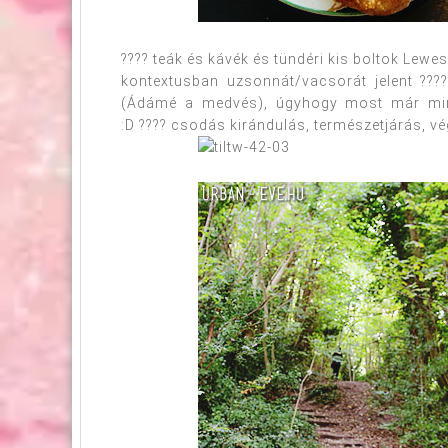
???? teák és kávék és tündéri kis boltok Lewe
kontextusban uzsonnát/vacsorát jelent ???
(Ádámé a medvés), úgyhogy most már mind
:D ???? csodás kirándulás, természetjárás, vé