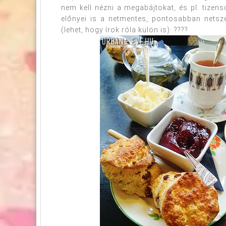
nem kell nézni a megabájtokat, és pl. tizenso
előnyei is a netmentes, pontosabban netsz
(lehet, hogy írok róla külön is). ????