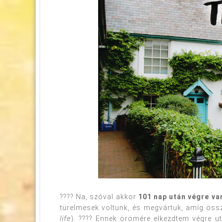
???? Na, szóval akkor
101 nap után végre va
türelmesek voltunk, és megvártuk, amíg össz
life
). ???? Ennek örömére elkezdtem végre u