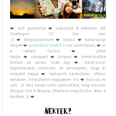
❤️ sült gesztenye ❤️ napsütés & kellemes idő
(többnyire 12 fok van!
:)) ❤️ dolgozósarkom ❤️ nyuszi ❤️ karácsonyi
fények ❤️
sirályokról éneklő Yoda
(komolyan) ❤️
ez
a reklám (sírós) ❤️ jókat
teázni ❤️ römiparti ❤️ olvasni ❤️ ismerősökbe
botlani az utcán, csak úgy ❤️ karácsonyi
képeslapokat vásárolni, és tervezgetni, hogy ki
melyiket kapja ❤️ laptopról kávézóban, otthon
kanapén, íróasztalon nagygépen írni ❤️ hosszú év
volt, jó lesz kikapcsolni nemsokára, meg mozizni
(Rogue One & Moana, Sherlock meg Doctor Who a
tévében :)) ❤️