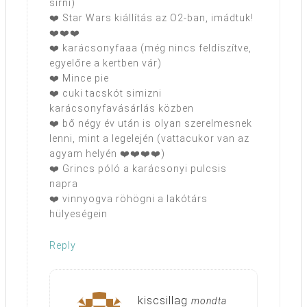
sírni)
❤️ Star Wars kiállítás az O2-ban, imádtuk!
❤️❤️❤️
❤️ karácsonyfaaa (még nincs feldíszítve,
egyelőre a kertben vár)
❤️ Mince pie
❤️ cuki tacskót simizni
karácsonyfavásárlás közben
❤️ bő négy év után is olyan szerelmesnek
lenni, mint a legelején (vattacukor van az
agyam helyén ❤️❤️❤️❤️)
❤️ Grincs póló a karácsonyi pulcsis
napra
❤️ vinnyogva röhögni a lakótárs
hülyeségein
Reply
kiscsillag
mondta