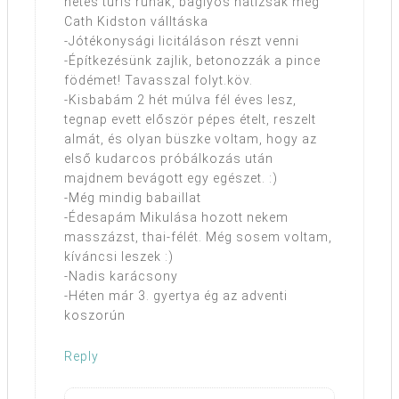
netes turis ruhák, baglyos hátizsák meg
Cath Kidston válltáska
-Jótékonysági licitáláson részt venni
-Építkezésünk zajlik, betonozzák a pince
födémet! Tavasszal folyt.köv.
-Kisbabám 2 hét múlva fél éves lesz,
tegnap evett először pépes ételt, reszelt
almát, és olyan büszke voltam, hogy az
első kudarcos próbálkozás után
majdnem bevágott egy egészet. :)
-Még mindig babaillat
-Édesapám Mikulása hozott nekem
masszázst, thai-félét. Még sosem voltam,
kíváncsi leszek :)
-Nadis karácsony
-Héten már 3. gyertya ég az adventi
koszorún
Reply