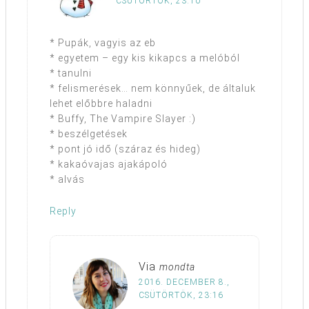
CSÜTÖRTÖK, 23:10
* Pupák, vagyis az eb
* egyetem – egy kis kikapcs a melóból
* tanulni
* felismerések… nem könnyűek, de általuk
lehet előbbre haladni
* Buffy, The Vampire Slayer :)
* beszélgetések
* pont jó idő (száraz és hideg)
* kakaóvajas ajakápoló
* alvás
Reply
Via
mondta
2016. DECEMBER 8.,
CSÜTÖRTÖK, 23:16