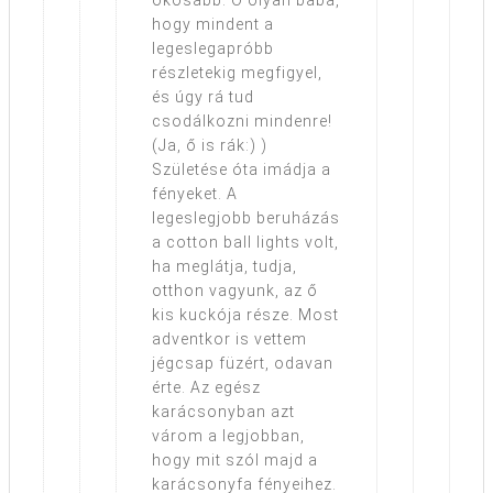
hogy mindent a
legeslegapróbb
részletekig megfigyel,
és úgy rá tud
csodálkozni mindenre!
(Ja, ő is rák:) )
Születése óta imádja a
fényeket. A
legeslegjobb beruházás
a cotton ball lights volt,
ha meglátja, tudja,
otthon vagyunk, az ő
kis kuckója része. Most
adventkor is vettem
jégcsap füzért, odavan
érte. Az egész
karácsonyban azt
várom a legjobban,
hogy mit szól majd a
karácsonyfa fényeihez.