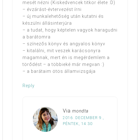
mesét nézni (Kiskedvencek titkor élete :D)
– évzárást-évtervezést írni
– új munkalehetőség után kutatni és
készülni állásinterjúra
– a tudat, hogy képtelen vagyok haragudni
a barátomra
– színezős könyv és angyalos könyv
– kitalálni, mit veszek karácsonyra
magamnak, mert én is megérdemlem a
törődést – a többieké már megvan :)
– a barátaim ötös államvizsgája
Reply
Via
mondta
2016. DECEMBER 9.,
PÉNTEK, 14:30