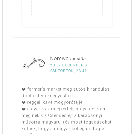
Norewa
mondta
2016. DECEMBER 8.,
CSÜTÖRTÖK, 23:41
❤️ farmer’s market meg autós kirándulás
Rochesterbe négyesben
❤️ reggeli kávé mogyorótejjel
❤️ a gyerekek megkértek, hogy tanítsam
meg nekik a Csendes éjt a karácsonyi
műsorra magyarul (és most fogadásokat
kötnek, hogy a magyar kollégám fog-e