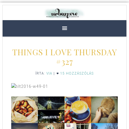
THINGS I LOVE THURSDAY
#327
ÍRTA:
VIA
|
15 HOZZÁSZÓLÁS