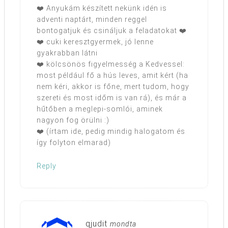
❤️ Anyukám készített nekünk idén is
adventi naptárt, minden reggel
bontogatjuk és csináljuk a feladatokat ❤️
❤️ cuki keresztgyermek, jó lenne
gyakrabban látni
❤️ kölcsönös figyelmesség a Kedvessel:
most például fő a hús leves, amit kért (ha
nem kéri, akkor is főne, mert tudom, hogy
szereti és most időm is van rá), és már a
hűtőben a meglepi-somlói, aminek
nagyon fog örülni :)
❤️ (írtam ide, pedig mindig halogatom és
így folyton elmarad)
Reply
qjudit
mondta