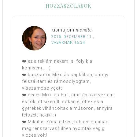
HOZZÁSZÓLÁSOK
kismajom
mondta
2016. DECEMBER 11.,
VASÁRNAP, 16:24
❤️ ez a reklám nekem is, folyik a
könnyem… :’)
❤️ buszsofőr Mikulás sapkában, ahogy
felszálltam és rámosolyogtam,
visszamosolygott
❤️ céges Mikulás-buli, amit én szerveztem,
és tök jól sikerült, sokan eljöttek és a
gyerekek viháncoltak a műsoron, annyira
tetszett nekik! :)
❤️ Mikulás Zóna edzés, többen sapiban
meg rénszarvasfülben nyomták végig,
vicces volt!