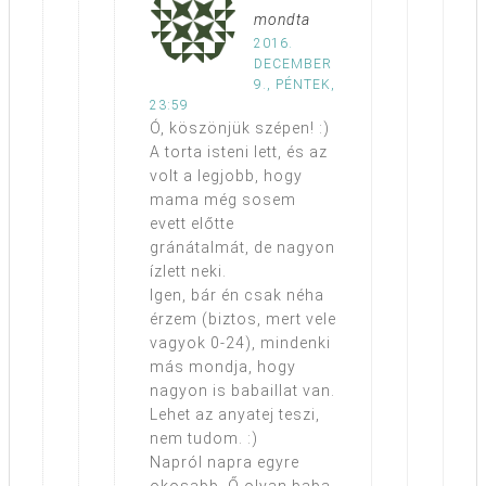
mondta
2016.
DECEMBER
9., PÉNTEK,
23:59
Ó, köszönjük szépen! :)
A torta isteni lett, és az
volt a legjobb, hogy
mama még sosem
evett előtte
gránátalmát, de nagyon
ízlett neki.
Igen, bár én csak néha
érzem (biztos, mert vele
vagyok 0-24), mindenki
más mondja, hogy
nagyon is babaillat van.
Lehet az anyatej teszi,
nem tudom. :)
Napról napra egyre
okosabb. Ő olyan baba,