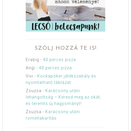
SZÓLJ HOZZÁ TE IS!
Erabig
-
40 perces pizza
Angi
-
40 perces pizza
Vivi
-
Kockapóker játékszabály és
nyomtatható táblázat
Zsuzsa
-
Karácsony utáni
lehangoltság – Keresd meg az okát,
és teremts új hagyományt!
Zsuzsa
-
Karácsony utáni
romeltakarítás