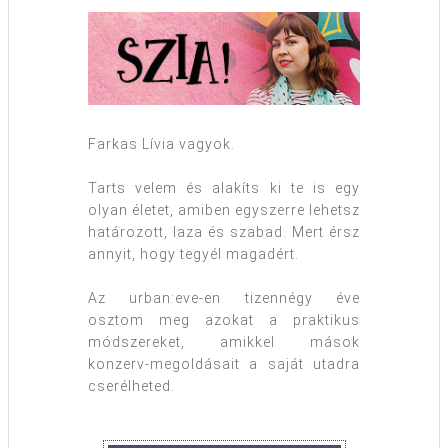
Farkas Lívia vagyok.
Tarts velem és alakíts ki te is egy
olyan életet, amiben egyszerre lehetsz
határozott, laza és szabad. Mert érsz
annyit, hogy tegyél magadért.
Az urban:eve-en tizennégy éve
osztom meg azokat a praktikus
módszereket, amikkel mások
konzerv-megoldásait a saját utadra
cserélheted.