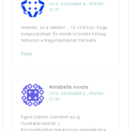
2016. DECEMBER 9., PÉNTEK,
22:37
Istenem, ez a reklám!…. <3 <3 Köszi, hogy
megosztottad. És ennek örömére holnap
felhívom a Nagymamámat trécselni.
Reply
Annabella
mondta
2016. DECEMBER 9., PÉNTEK,
22:34
Egyre jobban szeretem az új
munkatársaimat :)
Kincsesboltban karácsonyi ajándékokra