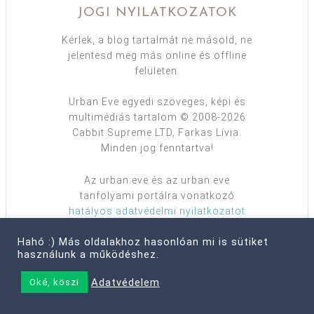
JOGI NYILATKOZATOK
Kérlek, a blog tartalmát ne másold, ne
jelentesd meg más online és offline
felületen.
Urban:Eve egyedi szöveges, képi és
multimédiás tartalom © 2008-2026
Cabbit Supreme LTD, Farkas Lívia.
Minden jog fenntartva!
Az urban:eve és az urban:eve
tanfolyami portálra vonatkozó
hatályos adatvédelmi nyilatkozatot
ide kattintva olvashatod
.
Hahó :) Más oldalakhoz hasonlóan mi is sütiket
használunk a működéshez.
STATISZTIKA
Adatvédelem
Oké, köszi
Nyitás:
2008. febr. 03.
Bejegyzések:
3714