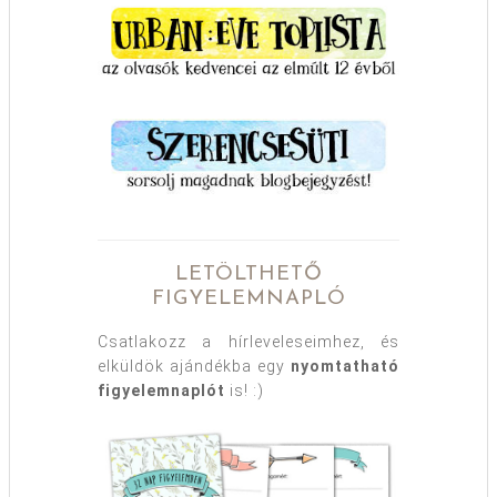
LETÖLTHETŐ
FIGYELEMNAPLÓ
Csatlakozz a hírleveleseimhez, és
elküldök ajándékba egy
nyomtatható
figyelemnaplót
is! :)