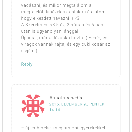
vadászni, és mikor megtalálom a
megfelelőt, kinézek az ablakon és látom
hogy elkezdett havazni :) <3
A Szerelmem <3 5 év, 3 hónap és 5 nap
után is ugyanolyan lánggal.
Új bicaj, már a Jézuska hozta :) Fehér, és
virágok vannak rajta, és egy cuki kosár az
elején :)
Reply
Annath
mondta
2016. DECEMBER 9., PÉNTEK,
14:16
– új embereket megismerni, gyerekekkel