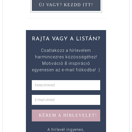
RAJTA VAGY A LISTÁN?
Csatlakozz a hírlevelem
harmincezres közösségéhez!
Motiváció & inspiráció
egyenesen az e-mail fiókodba! :)
A hírlevél ingyenes,