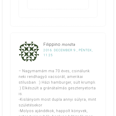
Filippino
mondta
2016. DECEMBER 9., PÉNTEK,
11:25
– Nagymamám ma 70 éves, csinálunk
neki rendhagyó vacsorát, amerikai
stílusban. :) Házi hamburger, sült krumpli.
:) Elkészült a gránátalmás gesztenyetorta
is.
-Kislányom most dupla annyi súlyra, mint
születésekor
-Molyos ajándékok, happolt könyvek,