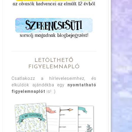
LETÖLTHETŐ
FIGYELEMNAPLÓ
Csatlakozz a hírleveleseimhez, és
elküldök ajándékba egy
nyomtatható
figyelemnaplót
is! :)