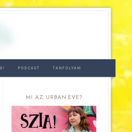
G!
PODCAST
TANFOLYAM
MI AZ URBAN:EVE?