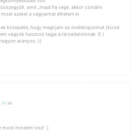
megkönnyebbülés volt
összegyűlt, amit „majd ha vége, akkor csinálni
:) most ezeket a vágyaimat élhetem ki
k közepette, hogy megírjam az önéletrajzomat (kicsit
nem vagyok hasznos tagja a társadalomnak :D )
 nagyon aranyos :))
 11:48
 most mindent visz! :)