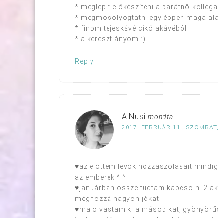
* meglepit előkészíteni a barátnő-kolléga
* megmosolyogtatni egy éppen maga alat
* finom tejeskávé cikóiakávéból
* a keresztlányom :)
Reply
A.Nusi
mondta
2017. FEBRUÁR 11., SZOMBAT,
♥az előttem lévők hozzászólásait mindig
az emberek ^.^
♥januárban össze tudtam kapcsolni 2 akci
méghozzá nagyon jókat!
♥ma olvastam ki a másodikat, gyönyörűs