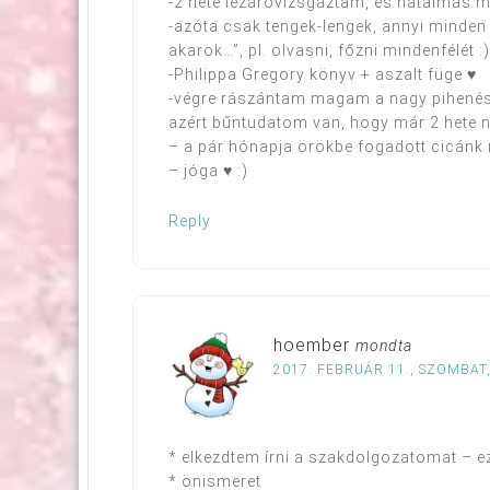
-2 hete lezáróvizsgáztam, és hatalmas 
-azóta csak tengek-lengek, annyi minden 
akarok…”, pl. olvasni, főzni mindenfélét 
-Philippa Gregory könyv + aszalt füge ♥
-végre rászántam magam a nagy pihenése
azért bűntudatom van, hogy már 2 hete 
– a pár hónapja örökbe fogadott cicánk
– jóga ♥ :)
Reply
hoember
mondta
2017. FEBRUÁR 11., SZOMBAT,
* elkezdtem írni a szakdolgozatomat – ez
* önismeret