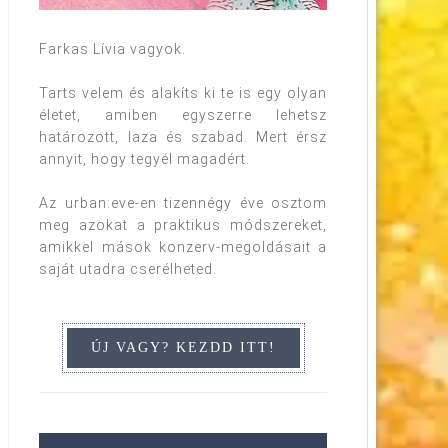
Farkas Lívia vagyok.
Tarts velem és alakíts ki te is egy olyan
életet, amiben egyszerre lehetsz
határozott, laza és szabad. Mert érsz
annyit, hogy tegyél magadért.
Az urban:eve-en tizennégy éve osztom
meg azokat a praktikus módszereket,
amikkel mások konzerv-megoldásait a
saját utadra cserélheted.