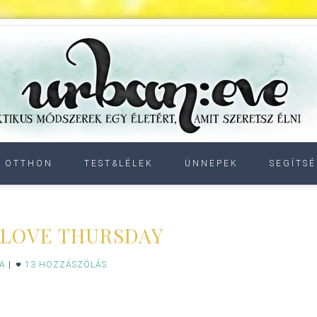
OTTHON
TEST&LÉLEK
ÜNNEPEK
SEGÍTSÉ
I LOVE THURSDAY
IA
|
13 HOZZÁSZÓLÁS