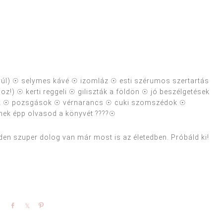
yúl) ☉ selymes kávé ☉ izomláz ☉ esti szérumos szertartás
z!) ☉ kerti reggeli ☉ giliszták a földön ☉ jó beszélgetések
vek ☉ pozsgások ☉ vérnarancs ☉ cuki szomszédok ☉
kinek épp olvasod a könyvét ????☉
den szuper dolog van már most is az életedben. Próbáld ki!
Share
Share
Pin