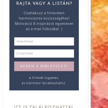
RAJTA VAGY A LISTÁN?
Csatlakozz a hírlevelem
harmincezres közösségéhez!
Motiváció & inspiráció egyenesen
az e-mail fiókodba! :)
A hírlevél ingyenes,
és bármikor leiratkozhatsz.
ITT IS TALÁLKOZHATTÁL