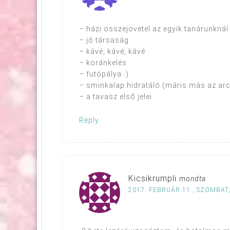
– házi összejövetel az egyik tanárunknál
– jó társaság
– kávé, kávé, kávé
– koránkelés
– futópálya :)
– sminkalap hidratáló (máris más az a
– a tavasz első jelei
Reply
Kicsikrumpli
mondta
2017. FEBRUÁR 11., SZOMBAT,