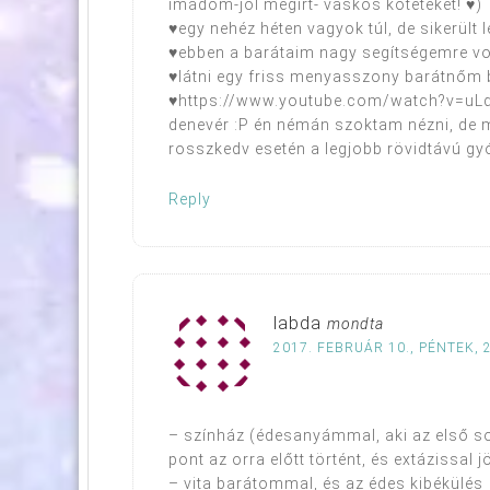
imádom-jól megírt- vaskos köteteket! ♥)
♥egy nehéz héten vagyok túl, de sikerült
♥ebben a barátaim nagy segítségemre vol
♥látni egy friss menyasszony barátnőm
♥https://www.youtube.com/watch?v=uLqIn
denevér :P én némán szoktam nézni, de 
rosszkedv esetén a legjobb rövidtávú gy
Reply
labda
mondta
2017. FEBRUÁR 10., PÉNTEK, 
– színház (édesanyámmal, aki az első so
pont az orra előtt történt, és extázissal
– vita barátommal, és az édes kibékülés