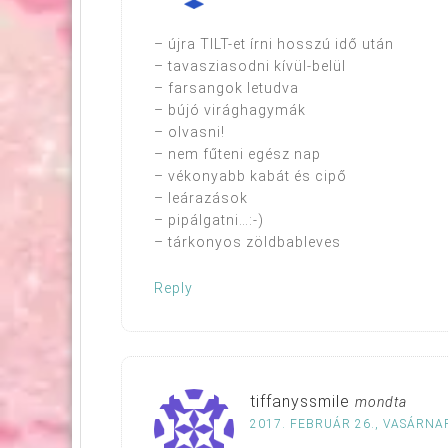
– újra TILT-et írni hosszú idő után
– tavasziasodni kívül-belül
– farsangok letudva
– bújó virághagymák
– olvasni!
– nem fűteni egész nap
– vékonyabb kabát és cipő
– leárazások
– pipálgatni…:-)
– tárkonyos zöldbableves
Reply
tiffanyssmile
mondta
2017. FEBRUÁR 26., VASÁRNAP