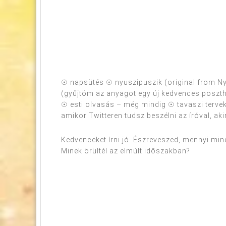
☉ napsütés ☉ nyuszipuszik (original from N
(gyűjtöm az anyagot egy új kedvences posztho
☉ esti olvasás – még mindig ☉ tavaszi ter
amikor Twitteren tudsz beszélni az íróval, a
Kedvenceket írni jó. Észreveszed, mennyi min
Minek örültél az elmúlt időszakban?