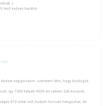
nőnek :)
t levő kedves barátot
 1:21
 élvezet végigolvasni- szeretem látni, hogy boldogok
ót, így 7300 helyett 4500-ért vettem 2db könyvet,
éges 810 oldal volt (tudom furcsán hangozhat, de