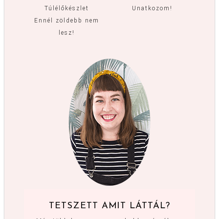
Túlélőkészlet
Unatkozom!
Ennél zöldebb nem
lesz!
TETSZETT AMIT LÁTTÁL?