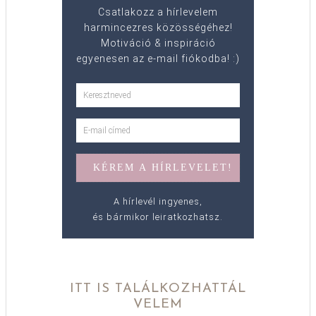
Csatlakozz a hírlevelem
harmincezres közösségéhez!
Motiváció & inspiráció
egyenesen az e-mail fiókodba! :)
A hírlevél ingyenes,
és bármikor leiratkozhatsz.
ITT IS TALÁLKOZHATTÁL
VELEM