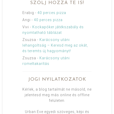
SZÓLJ HOZZÁ TE IS!
Erabig
-
40 perces pizza
Angi
-
40 perces pizza
Vivi
-
Kockapóker játékszabály és
nyomtatható táblázat
Zsuzsa
-
Karácsony utáni
lehangoltság – Keresd meg az okát,
és teremts új hagyományt!
Zsuzsa
-
Karácsony utáni
romeltakarítás
JOGI NYILATKOZATOK
Kérlek, a blog tartalmát ne másold, ne
jelentesd meg más online és offline
felületen.
Urban:Eve egyedi szöveges, képi és