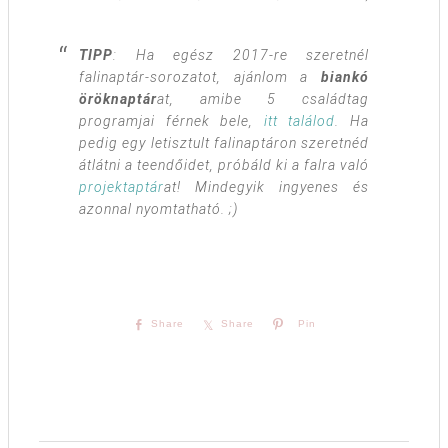
TIPP
: Ha egész 2017-re szeretnél
falinaptár-sorozatot, ajánlom a
biankó
öröknaptár
at, amibe 5 családtag
programjai férnek bele,
itt találod
. Ha
pedig egy letisztult falinaptáron szeretnéd
átlátni a teendőidet, próbáld ki a falra való
projektaptár
at! Mindegyik ingyenes és
azonnal nyomtatható. ;)
Share
Share
Pin