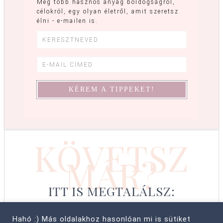
Még több hasznos anyag boldogságról,
célokról, egy olyan életről, amit szeretsz
élni - e-mailen is.
KÖVETSZ
MÁR?
ITT IS MEGTALÁLSZ:
Hahó :) Más oldalakhoz hasonlóan mi is sütiket