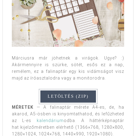
Márciusra már jöhetnek a virágok. Ugye? :)
Akármennyire is szürke, sötét, esős ez a nap,
remélem, ez a falinaptár egy kis vidámságot visz
majd az íróasztalodra vagy a monitorodra.
MÉRETEK
— A falinaptár mérete A4-es, de, ha
akarod, A5-ösben is kinyomtathatod, és lefűzheted
az L-es
kalendárium
odba. A háttérképnaptár
hat kijelzőméretben elérhető (1366×768, 1280×800,
1280×1024, 1024×768, 1440×990, 1920×1080).