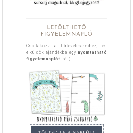
LETÖLTHETŐ
FIGYELEMNAPLÓ
Csatlakozz a hírleveleseimhez, és
elküldök ajándékba egy
nyomtatható
figyelemnaplót
is! :)
TÖLTSD LE A NAPLÓT!