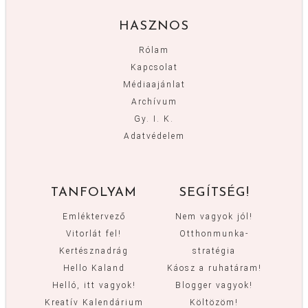
HASZNOS
Rólam
Kapcsolat
Médiaajánlat
Archívum
Gy. I. K.
Adatvédelem
TANFOLYAM
SEGÍTSÉG!
Emléktervező
Nem vagyok jól!
Vitorlát fel!
Otthonmunka-
Kertésznadrág
stratégia
Hello Kaland
Káosz a ruhatáram!
Helló, itt vagyok!
Blogger vagyok!
Kreatív Kalendárium
Költözöm!