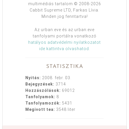
multimédiás tartalom © 2008-2026
Cabbit Supreme LTD, Farkas Lívia.
Minden jog fenntartva!
Az urban:eve és az urban:eve
tanfolyami portálra vonatkozó
hatályos adatvédelmi nyilatkozatot
ide kattintva olvashatod
.
STATISZTIKA
Nyitás:
2008. febr. 03.
Bejegyzések:
3714
Hozzászólások:
69012
Tanfolyamok:
8
Tanfolyamozók:
5431
Megivott tea:
3548 liter