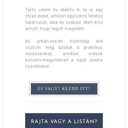
Tarts velem és alakíts ki te is egy
olyan életet, amiben egyszerre lehetsz
határozott, laza és szabad. Mert érsz
annyit, hogy tegyél magadért.
Az urban:eve-en tizennégy éve
osztom meg azokat a praktikus
módszereket, amikkel mások
konzerv-megoldásait a saját utadra
cserélheted.
RAJTA VAGY A LISTÁN?