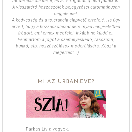
moderálás alá kerül, és az elfogadásig nem publikus.
A visszatérő hozzászólók bejegyzései automatikusan
megjelennek.
A kedvesség és a tolerancia alapvető errefelé. Ha úgy
érzed, hogy a hozzászólásod nem olyan hangvételben
íródott, ami ennek megfelel, inkább ne küldd el.
Fenntartom a jogot a személyeskedő, rasszista,
bunkó, stb. hozzászólások moderálására. Köszi a
megértést. :)
MI AZ URBAN:EVE?
Farkas Lívia vagyok.