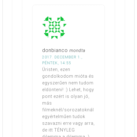
donbianco
mondta
2017. DECEMBER 1.,
PÉNTEK, 14:55
Úristen, ezen
gondolkodom mióta és
egyszerűen nem tudom
eldönteni! :) Lehet, hogy
pont ezért is olyan jó,
más
filmeknél/sorozatoknál
egyértelműen tudok
szavazni erre vagy arra,
de itt TÉNYLEG
dilemma a dilemma :)