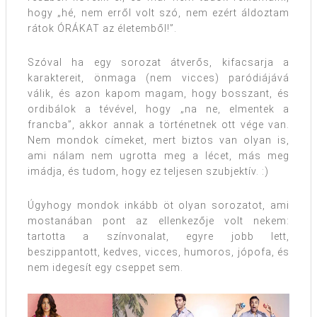
hogy „hé, nem erről volt szó, nem ezért áldoztam
rátok ÓRÁKAT az életemből!”.
Szóval ha egy sorozat átverős, kifacsarja a
karaktereit, önmaga (nem vicces) paródiájává
válik, és azon kapom magam, hogy bosszant, és
ordibálok a tévével, hogy „na ne, elmentek a
francba”, akkor annak a történetnek ott vége van.
Nem mondok címeket, mert biztos van olyan is,
ami nálam nem ugrotta meg a lécet, más meg
imádja, és tudom, hogy ez teljesen szubjektív. :)
Úgyhogy mondok inkább öt olyan sorozatot, ami
mostanában pont az ellenkezője volt nekem:
tartotta a színvonalat, egyre jobb lett,
beszippantott, kedves, vicces, humoros, jópofa, és
nem idegesít egy cseppet sem.