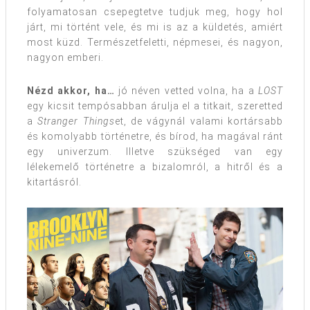
folyamatosan csepegtetve tudjuk meg, hogy hol
járt, mi történt vele, és mi is az a küldetés, amiért
most küzd. Természetfeletti, népmesei, és nagyon,
nagyon emberi.
Nézd akkor, ha…
jó néven vetted volna, ha a
LOST
egy kicsit tempósabban árulja el a titkait, szeretted
a
Stranger Things
et, de vágynál valami kortársabb
és komolyabb történetre, és bírod, ha magával ránt
egy univerzum. Illetve szükséged van egy
lélekemelő történetre a bizalomról, a hitről és a
kitartásról.