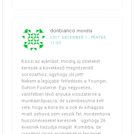
donbianco
mondta
2017. DECEMBER 1., PÉNTEK,
11:50
Köszi az ajánlást, mindig új ötleteket
keresek a következő megnézendő
sorozathoz, úgyhogy jól jött!
Nekem a legújabb felfedezés a Younger,
Sutton Fosterrel. Egy negyvenes,
válófélben lévő anyuka visszatérne a
munkaerőpiacra, de szembesülnie kell
vele, hogy a kora és a sok év kihagyás
miatt sehová sem veszik fel, mindenhova
huszonéveseket keresnek… úgyhogy 26
évesnek hazudja magát. Komédia, de
igazából olyan problémákat feszeget,