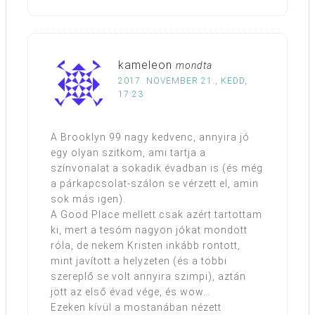
kameleon
mondta
2017. NOVEMBER 21., KEDD,
17:23
A Brooklyn 99 nagy kedvenc, annyira jó
egy olyan szitkom, ami tartja a
színvonalat a sokadik évadban is (és még
a párkapcsolat-szálon se vérzett el, amin
sok más igen).
A Good Place mellett csak azért tartottam
ki, mert a tesóm nagyon jókat mondott
róla, de nekem Kristen inkább rontott,
mint javított a helyzeten (és a többi
szereplő se volt annyira szimpi), aztán
jött az első évad vége, és wow…
Ezeken kívül a mostanában nézett