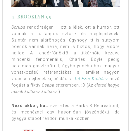
4. BROOKLYN 99
Scrubs
rendőrségen — ott a lélek, ott a humor, ott
vannak a furfangos sztorik és meglepetések.
Szintén nem aláröhögős, úgyhogy itt is suttyom
poénok vannak néha, nem is biztos, hogy elsőre
hallod. A rendőrfőnöktől a titkárnőig kezdve
mindenki fenomenális, Charles Boyle pedig
hatalmas gasztroőrült, úgyhogy néha hoz magyar
vonatkozású referenciákat is, amiket nagyon
viccesen ejtenek ki, például a
Tál Ezer Kolbász
nevű
fogást a fiktív
Csaba
étteremben. :D (
Az életed hegye
másik kolbász kolbász.
)
Nézd akkor, ha…
szeretted a Parks & Recreationt,
és megnéznél egy hasonlóan jószándékú, de
gyagya stábot rendőri munka közben.