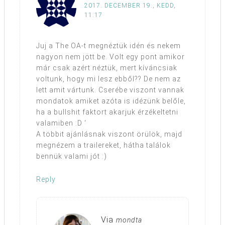
2017. DECEMBER 19., KEDD,
11:17
Juj a The OA-t megnéztük idén és nekem
nagyon nem jött be. Volt egy pont amikor
már csak azért néztük, mert kíváncsiak
voltunk, hogy mi lesz ebből?? De nem az
lett amit vártunk. Cserébe viszont vannak
mondatok amiket azóta is idézünk belőle,
ha a bullshit faktort akarjuk érzékeltetni
valamiben :D ‘
A többit ajánlásnak viszont örülök, majd
megnézem a trailereket, hátha találok
bennük valami jót :)
Reply
Via
mondta