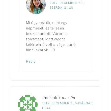
2017. DECEMBER 20.,
SZERDA, 21:28
Mi úgy néztük, mint egy
népmesét, és teljesen
beszippantott. Várom a
folytatást! Mert eléggé
kétértelmű volt a vége, bár én
hinni akarok… :D
Reply
smartalex
mondta
2017. DECEMBER 3., VASÁRNAP,
13:44