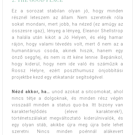
Ez a sorozat stabilan olyan jó, hogy minden
résznél leteszem az állam. Nem szeretnék róla
sokat mondani, mert jobb, ha nézed (ez amúgy az
összesre igaz), lényeg a lényeg, Eleanor Shellstrop
a halála után kiköt a Jó Helyen, és elég hamar
rájön, hogy valami tévedés volt, mert ő nem az a
humanitárius csoda, akinek hiszik, hanem egy
önző seggfej, és nem is itt kéne lennie. Bepánikol,
hogy kiderül, hogy nem ide való és száműzik a
Rossz Helyre, ezért poszthumusz önjobbítási
projektbe kezd egy etikatanár segítségével.
Nézd akkor, ha…
unod azokat a sitcomokat, ahol
nincs tétje a dolgoknak, és minden rész végén
visszaáll minden a status quo-ba. Itt bizony van
karakterfejlődés (eleve: karakterek!),
történetszálakat megváltoztató kiderülnivalók, és
egy olyan stáb, akikbe újra meg újra bele lehet
szeretni. Nincs minden poénnál alákevert