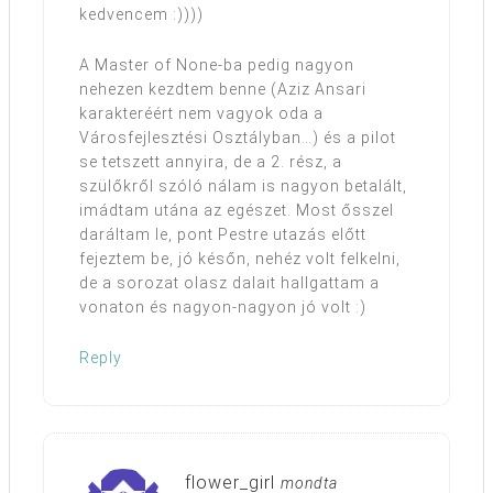
kedvencem :))))
A Master of None-ba pedig nagyon
nehezen kezdtem benne (Aziz Ansari
karakteréért nem vagyok oda a
Városfejlesztési Osztályban…) és a pilot
se tetszett annyira, de a 2. rész, a
szülőkről szóló nálam is nagyon betalált,
imádtam utána az egészet. Most ősszel
daráltam le, pont Pestre utazás előtt
fejeztem be, jó későn, nehéz volt felkelni,
de a sorozat olasz dalait hallgattam a
vonaton és nagyon-nagyon jó volt :)
Reply
flower_girl
mondta