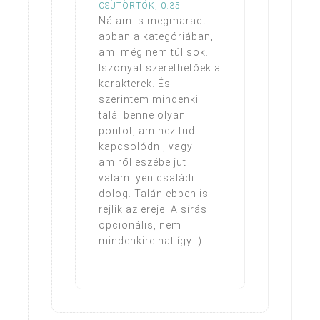
CSÜTÖRTÖK, 0:35
Nálam is megmaradt
abban a kategóriában,
ami még nem túl sok.
Iszonyat szerethetőek a
karakterek. És
szerintem mindenki
talál benne olyan
pontot, amihez tud
kapcsolódni, vagy
amiről eszébe jut
valamilyen családi
dolog. Talán ebben is
rejlik az ereje. A sírás
opcionális, nem
mindenkire hat így :)