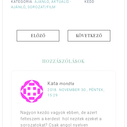
KATEGÓRIA:
AJÁNLÓ
,
AKTUÁLIS -
KEDD
AJÁNLÓ
,
SOROZAT/FILM
ELŐZŐ
KÖVETKEZŐ
HOZZÁSZÓLÁSOK
Kata
mondta
2018. NOVEMBER 30., PÉNTEK,
15:29
Nagyon kezdo vagyok ebben, de azert
felteszem a kerdest: hol nezitek ezeket a
sorozatokat? Csak angol nyelven