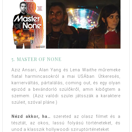
5. MASTER OF NONE
Aziz Ansari, Alan Yang és Lena Waithe műremeke
fiatal harmincasokról a mai USÁban. Útkeresés,
karrierváltás, pártalálás, coming out, és egy olyan
epizód a bevándorló szülőkről, amin kibőgtem a
szemem. (Aziz valódi szülei játsszák a karaktere
szüleit, szóval pláne.)
Nézd akkor, ha…
szereted az olasz filmet és a
tésztát, az okos, lassú folyású történeteket, és
unod a klasszik hollywoodi sziruptörténeteket.