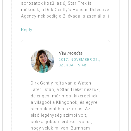
sorozatok közül az új Star Trek is
működik, a Dirk Gently’s Holistic Detective
Agency-nek pedig a 2. évada is zseniális :)
Reply
Via
mondta
2017. NOVEMBER 22.,
SZERDA, 19:48
Dirk Gently rajta van a Watch
Later listán, a Star Treket nézzük,
de engem már most kikergetnek
a világból a Klingonok, és egyre
sematikusabb a sztori is. Az
első legénység szimpi volt,
sokkal jobban érdekelt volna,
hogy velük mi van. Burnham