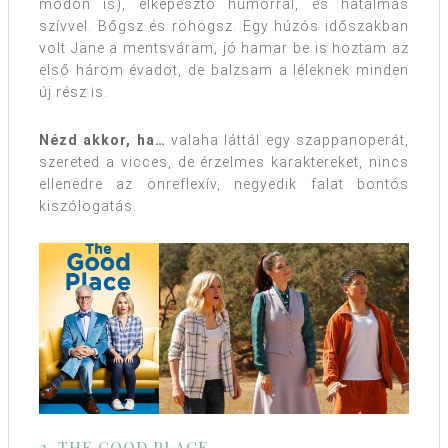
módon is), elképesztő humorral, és hatalmas
szívvel. Bőgsz és röhögsz. Egy húzós időszakban
volt Jane a mentsváram, jó hamar be is hoztam az
első három évadot, de balzsam a léleknek minden
új rész is.
Nézd akkor, ha…
valaha láttál egy szappanoperát,
szereted a vicces, de érzelmes karaktereket, nincs
ellenedre az önreflexív, negyedik falat bontós
kiszólogatás.
2. THE GOOD PLACE