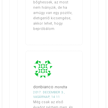
bőghessek, az most
nem hiányzik, de ha
amúgy van egy pozitív,
életigenlő kicsengése,
akkor lehet, hogy
bepróbálom.
donbianco
mondta
2017. DECEMBER 3.,
VASÁRNAP, 14:11
Még csak az első
évadot néztem meg, és