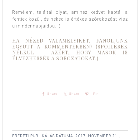
Remélem, találtál olyat, amihez kedvet kaptál a
fentiek közül, és neked is értékes szórakozást visz
a mindennapjaidba. :)
HA NÉZED VALAMELYIKET, FANOLJUNK
EGYÜTT A KOMMENTEKBEN! (SPOILEREK
NÉLKÜL — AZÉRT, HOGY MÁSOK IS
ÉLVEZHESSÉK A SOROZATOKAT.)
Share
Share
Pin
EREDETI PUBLIKÁLÁS DÁTUMA:
2017. NOVEMBER 21.,