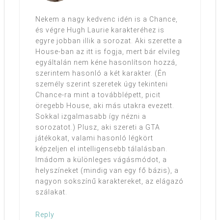
Nekem a nagy kedvenc idén is a Chance,
és végre Hugh Laurie karakteréhez is
egyre jobban illik a sorozat. Aki szerette a
House-ban az itt is fogja, mert bár elvileg
egyáltalán nem kéne hasonlítson hozzá,
szerintem hasonló a két karakter. (Én
személy szerint szeretek úgy tekinteni
Chance-ra mint a továbblépett, picit
öregebb House, aki más utakra evezett.
Sokkal izgalmasabb így nézni a
sorozatot.) Plusz, aki szereti a GTA
játékokat, valami hasonló légkört
képzeljen el intelligensebb tálalásban.
Imádom a különleges vágásmódot, a
helyszíneket (mindig van egy fő bázis), a
nagyon sokszínű karaktereket, az elágazó
szálakat.
Reply