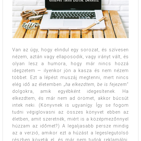
Van az úgy, hogy elindul egy sorozat, és szívesen
nézem, aztán vagy ellaposodik, vagy irányt vált, és
olyan lesz a humora, hogy már nincs hozzá
idegzetem — ilyenkor jön a kasza és nem nézem
többet. Ezt a lépést muszáj megtenni, mert nincs
elég idő az életemben „
ha elkezdtem, be is fejezem
”
dolgokra, amik egyébként idegesítenek. Ha
elkezdtem, és már nem ad örömet, akkor búcsút
intek neki. (Könyvnek is ugyanígy. Így se fogom
tudni végiglovasni az összes könyvet ebben az
életben, amit szeretnék, miért is a középmezőnnyel
húzzam az időmet?) A legaljasabb persze mindig
az a verzió, amikor ezt a húzást a legeslegutolsó
részben követik el, és már nem tudok reklamálni,