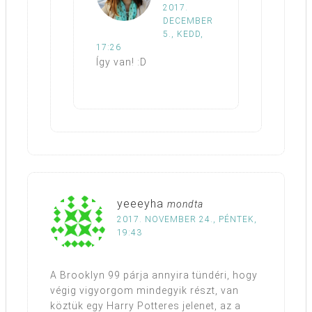
2017.
DECEMBER
5., KEDD,
17:26
Így van! :D
yeeeyha
mondta
2017. NOVEMBER 24., PÉNTEK,
19:43
A Brooklyn 99 párja annyira tündéri, hogy
végig vigyorgom mindegyik részt, van
köztük egy Harry Potteres jelenet, az a