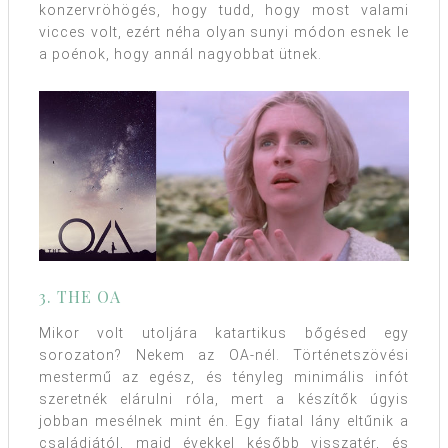
konzervröhögés, hogy tudd, hogy most valami
vicces volt, ezért néha olyan sunyi módon esnek le
a poénok, hogy annál nagyobbat ütnek.
3. THE OA
Mikor volt utoljára katartikus bőgésed egy
sorozaton? Nekem az OA-nél. Történetszövési
mestermű az egész, és tényleg minimális infót
szeretnék elárulni róla, mert a készítők úgyis
jobban mesélnek mint én. Egy fiatal lány eltűnik a
családjától, majd évekkel később visszatér, és