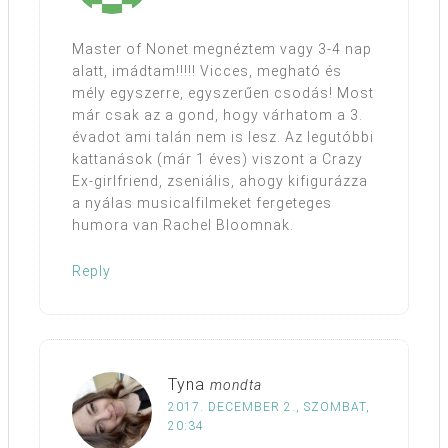
Master of Nonet megnéztem vagy 3-4 nap
alatt, imádtam!!!!! Vicces, megható és
mély egyszerre, egyszerűen csodás! Most
már csak az a gond, hogy várhatom a 3.
évadot ami talán nem is lesz. Az legutóbbi
kattanások (már 1 éves) viszont a Crazy
Ex-girlfriend, zseniális, ahogy kifigurázza
a nyálas musicalfilmeket fergeteges
humora van Rachel Bloomnak.
Reply
Tyna
mondta
2017. DECEMBER 2., SZOMBAT,
20:34