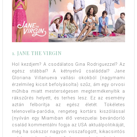
1. JANE THE VIRGIN
Hol kezdjem? A csodálatos Gina Rodriguezzel? Az
egész stábbal? A kétnyelvű családdal? Jane
Gloriana Villanueva vallási okokból (nagymami
érzelmileg kicsit befolyásolta) szűz, ám egy orvosi
műhiba miatt mesterségesen megtermékenyítik a
rákszűrés helyett, és terhes lesz. Ez az esemény
aztán felborítja az egész életét. Tökéletes
telenovella-paródia, rengeteg kortárs kiszólással
(nyilván egy Miamiban élő venezuelai bevándorló
család kommentálni fogja az USA aktuálpolitikáját,
még ha sokszor nagyon visszafogott, kikacsintós