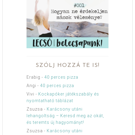
SZÓLJ HOZZÁ TE IS!
Erabig
-
40 perces pizza
Angi
-
40 perces pizza
Vivi
-
Kockapóker játékszabály és
nyomtatható táblázat
Zsuzsa
-
Karácsony utáni
lehangoltság – Keresd meg az okát,
és teremts új hagyományt!
Zsuzsa
-
Karácsony utáni