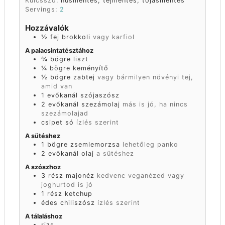
Kulcsszó:
húsmentes, tejmentes, tojásmentes
Servings:
2
Hozzávalók
½
fej
brokkoli
vagy karfiol
A palacsintatésztához
¾
bögre
liszt
¼
bögre
keményítő
½
bögre
zabtej
vagy bármilyen növényi tej,
amid van
1
evőkanál
szójaszósz
2
evőkanál
szezámolaj
más is jó, ha nincs
szezámolajad
csipet
só
ízlés szerint
A sütéshez
1
bögre
zsemlemorzsa
lehetőleg panko
2
evőkanál
olaj
a sütéshez
A szószhoz
3
rész
majonéz
kedvenc veganézed vagy
joghurtod is jó
1
rész
ketchup
édes chiliszósz
ízlés szerint
A tálaláshoz
rizs