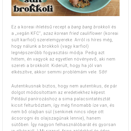
Ez a koreai ihletésű recept a
bang bang brokkoli
és
a „vegán KFC”, azaz
korean fried cauliflower
(koreai
sült karfiol) szerelemgyereke. Arról is híres még,
hogy nálunk a brokkoli (vagy karfiol)
legnépszerűbb fogyasztási módja. Pedig azt
hittem, én vagyok az egyetlen növényevő, aki nem
szereti a brokkolit. Kiderült, hogy ha jól van
elkészítve, akkor semmi problémám vele. Sőt!
Autentikusnak biztos, hogy nem autentikus, de pár
dolgot módosítottam az eredetiekhez képest.
Például panírozáshoz a sima palacsintatésztát
kicsit felturbóztam, így még finomabb íze van, és
nem bő olajban sül (senkinek nincs ideje ott
ácsorogni és olajszagúnak lennie), hanem
sütőben. Így nagyon felhasználóbarát és gyorsan