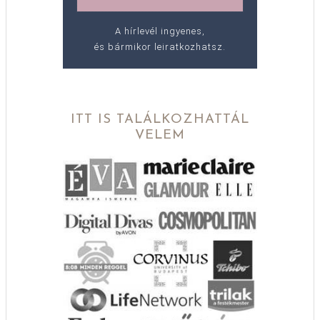
A hírlevél ingyenes,
és bármikor leiratkozhatsz.
ITT IS TALÁLKOZHATTÁL
VELEM