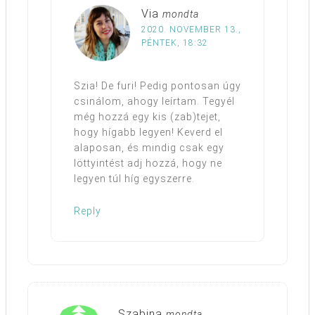
Via
mondta
2020. NOVEMBER 13.,
PÉNTEK, 18:32
Szia! De furi! Pedig pontosan úgy
csinálom, ahogy leírtam. Tegyél
még hozzá egy kis (zab)tejet,
hogy hígabb legyen! Keverd el
alaposan, és mindig csak egy
löttyintést adj hozzá, hogy ne
legyen túl híg egyszerre.
Reply
Szabina
mondta