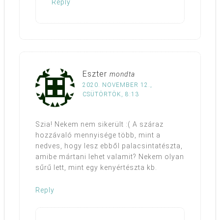
Reply
Eszter
mondta
2020. NOVEMBER 12.,
CSÜTÖRTÖK, 8:13
Szia! Nekem nem sikerült :( A száraz
hozzávaló mennyisége több, mint a
nedves, hogy lesz ebből palacsintatészta,
amibe mártani lehet valamit? Nekem olyan
sűrű lett, mint egy kenyértészta kb.
Reply