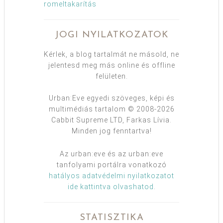
romeltakarítás
JOGI NYILATKOZATOK
Kérlek, a blog tartalmát ne másold, ne
jelentesd meg más online és offline
felületen.
Urban:Eve egyedi szöveges, képi és
multimédiás tartalom © 2008-2026
Cabbit Supreme LTD, Farkas Lívia.
Minden jog fenntartva!
Az urban:eve és az urban:eve
tanfolyami portálra vonatkozó
hatályos adatvédelmi nyilatkozatot
ide kattintva olvashatod
.
STATISZTIKA