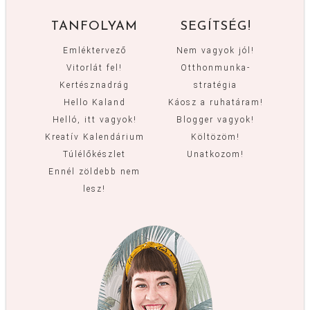
TANFOLYAM
SEGÍTSÉG!
Emléktervező
Nem vagyok jól!
Vitorlát fel!
Otthonmunka-
Kertésznadrág
stratégia
Hello Kaland
Káosz a ruhatáram!
Helló, itt vagyok!
Blogger vagyok!
Kreatív Kalendárium
Költözöm!
Túlélőkészlet
Unatkozom!
Ennél zöldebb nem
lesz!