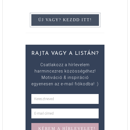
RAJTA VAGY A LISTÁN?
Csatlakozz a hírlevelem
harmincezres közösségéhez!
Motiváció & inspiráció
egyenesen az e-mail fiókodba! :)