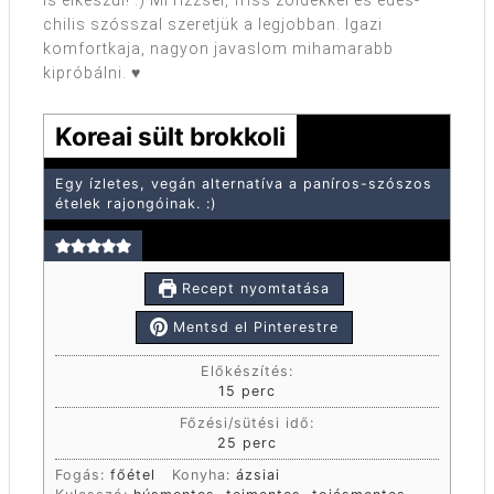
is elkészül! :) Mi rizzsel, friss zöldekkel és édes-
chilis szósszal szeretjük a legjobban. Igazi
komfortkaja, nagyon javaslom mihamarabb
kipróbálni. ♥
Koreai sült brokkoli
Egy ízletes, vegán alternatíva a paníros-szószos
ételek rajongóinak. :)
Recept nyomtatása
Mentsd el Pinterestre
Előkészítés:
15
perc
Főzési/sütési idő:
25
perc
Fogás:
főétel
Konyha:
ázsiai