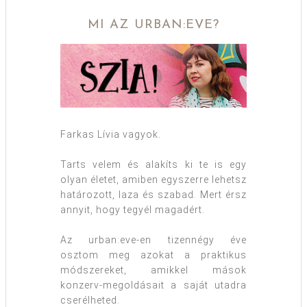
MI AZ URBAN:EVE?
Farkas Lívia vagyok.
Tarts velem és alakíts ki te is egy
olyan életet, amiben egyszerre lehetsz
határozott, laza és szabad. Mert érsz
annyit, hogy tegyél magadért.
Az urban:eve-en tizennégy éve
osztom meg azokat a praktikus
módszereket, amikkel mások
konzerv-megoldásait a saját utadra
cserélheted.