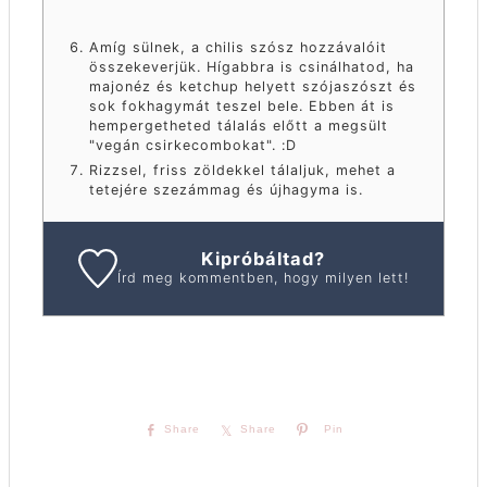
Amíg sülnek, a chilis szósz hozzávalóit
összekeverjük. Hígabbra is csinálhatod, ha
majonéz és ketchup helyett szójaszószt és
sok fokhagymát teszel bele. Ebben át is
hempergetheted tálalás előtt a megsült
"vegán csirkecombokat". :D
Rizzsel, friss zöldekkel tálaljuk, mehet a
tetejére szezámmag és újhagyma is.
Kipróbáltad?
Írd meg kommentben, hogy milyen lett!
Share
Share
Pin