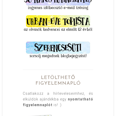
LETÖLTHETŐ
FIGYELEMNAPLÓ
Csatlakozz a hírleveleseimhez, és
elküldök ajándékba egy
nyomtatható
figyelemnaplót
is! :)