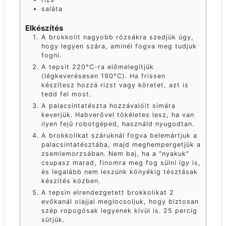
saláta
Elkészítés
A brokkolit nagyobb rózsákra szedjük úgy,
hogy legyen szára, aminél fogva meg tudjuk
fogni.
A tepsit 220°C-ra előmelegítjük
(légkeverésesen 190°C). Ha frissen
készítesz hozzá rizst vagy köretet, azt is
tedd fel most.
A palacsintatészta hozzávalóit simára
keverjük. Habverővel tökéletes lesz, ha van
ilyen fejű robotgéped, használd nyugodtan.
A brokkolikat száruknál fogva belemártjuk a
palacsintatésztába, majd meghempergetjük a
zsemlemorzsában. Nem baj, ha a "nyakuk"
csupasz marad, finomra meg fog sülni így is,
és legalább nem leszünk könyékig tésztásak
készítés közben.
A tepsin elrendezgetett brokkolikat 2
evőkanál olajjal meglocsoljuk, hogy biztosan
szép ropogósak legyenek kívül is. 25 percig
sütjük.