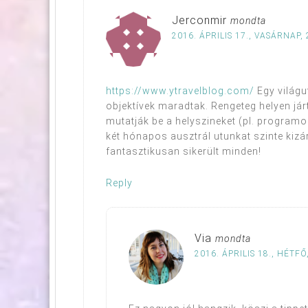
Jerconmir
mondta
2016. ÁPRILIS 17., VASÁRNAP, 
https://www.ytravelblog.com/
Egy világu
objektívek maradtak. Rengeteg helyen já
mutatják be a helyszineket (pl. programo
két hónapos ausztrál utunkat szinte kiz
fantasztikusan sikerült minden!
Reply
Via
mondta
2016. ÁPRILIS 18., HÉTFŐ