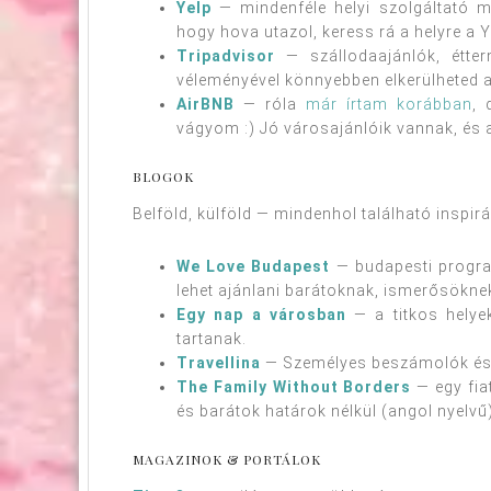
Yelp
— mindenféle helyi szolgáltató m
hogy hova utazol, keress rá a helyre a Ye
Tripadvisor
— szállodaajánlók, étter
véleményével könnyebben elkerülheted 
AirBNB
— róla
már írtam korábban
, 
vágyom :) Jó városajánlóik vannak, és 
BLOGOK
Belföld, külföld — mindenhol található inspirác
We Love Budapest
— budapesti program
lehet ajánlani barátoknak, ismerősöknek
Egy nap a városban
— a titkos helye
tartanak.
Travellina
— Személyes beszámolók és f
The Family Without Borders
— egy fiat
és barátok határok nélkül (angol nyelvű)
MAGAZINOK & PORTÁLOK