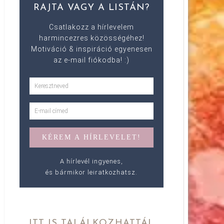
RAJTA VAGY A LISTÁN?
Csatlakozz a hírlevelem
harmincezres közösségéhez!
Motiváció & inspiráció egyenesen
az e-mail fiókodba! :)
A hírlevél ingyenes,
és bármikor leiratkozhatsz.
ITT IS TALÁLKOZHATTÁL