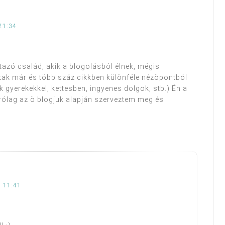
21:34
tazó család, akik a blogolásból élnek, mégis
rtak már és több száz cikkben különféle nézöpontból
k gyerekekkel, kettesben, ingyenes dolgok, stb.) Én a
árólag az ö blogjuk alapján szerveztem meg és
, 11:41