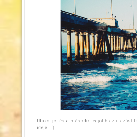
Utazni jó, és a második legjobb az utazást
ideje… :)