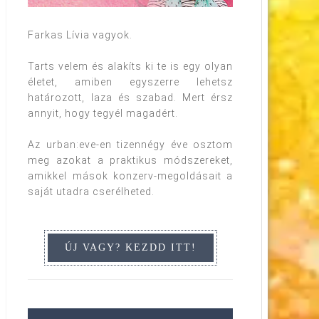
Farkas Lívia vagyok.
Tarts velem és alakíts ki te is egy olyan
életet, amiben egyszerre lehetsz
határozott, laza és szabad. Mert érsz
annyit, hogy tegyél magadért.
Az urban:eve-en tizennégy éve osztom
meg azokat a praktikus módszereket,
amikkel mások konzerv-megoldásait a
saját utadra cserélheted.