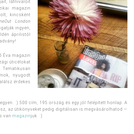
t, látnivalóit
izikai magazin
lt, kincsként
meOut London
ogatják ingyen,
dén áprilistól
iadvány!
ő Éva magazin
ági úticélokat
a. Tematikusan
amok, nyugodt
találsz érdekes
legyen. :) 500 cím, 195 ország és egy jól felépített honlap. A
sz, az útikönyveket pedig digitálisan is megvásárolhatod —
is van
magazin
juk. :)