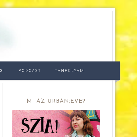
G!
PODCAST
TANFOLYAM
MI AZ URBAN:EVE?