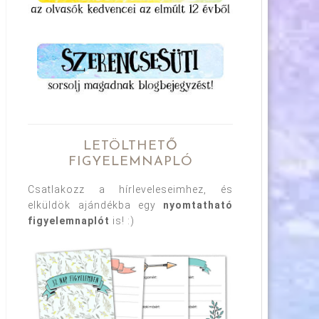
LETÖLTHETŐ
FIGYELEMNAPLÓ
Csatlakozz a hírleveleseimhez, és
elküldök ajándékba egy
nyomtatható
figyelemnaplót
is! :)