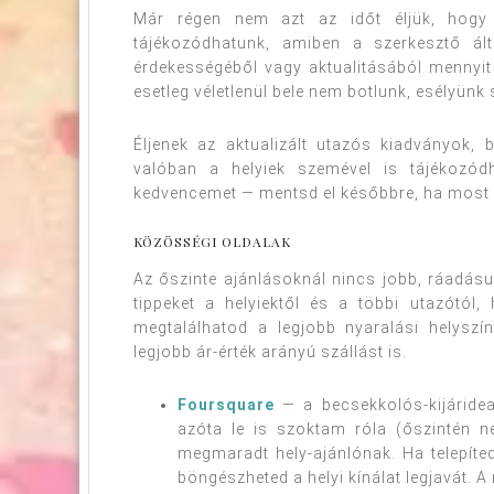
Már régen nem azt az időt éljük, hogy a
tájékozódhatunk, amiben a szerkesztő álta
érdekességéből vagy aktualitásából mennyit v
esetleg véletlenül bele nem botlunk, esélyünk 
Éljenek az aktualizált utazós kiadványok, 
valóban a helyiek szemével is tájékozód
kedvencemet — mentsd el későbbre, ha most a
KÖZÖSSÉGI OLDALAK
Az őszinte ajánlásoknál nincs jobb, ráadásu
tippeket a helyiektől és a többi utazótól,
megtalálhatod a legjobb nyaralási helysz
legjobb ár-érték arányú szállást is.
Foursquare
— a becsekkolós-kijáride
azóta le is szoktam róla (őszintén 
megmaradt hely-ajánlónak. Ha telepíte
böngészheted a helyi kínálat legjavát. 