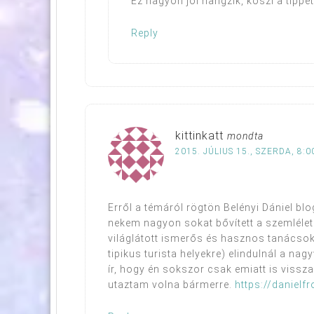
Ez nagyon jól hangzik, köszi a tippet!
Reply
kittinkatt
mondta
2015. JÚLIUS 15., SZERDA, 8:0
Erről a témáról rögtön Belényi Dániel blo
nekem nagyon sokat bővített a szemlélet
világlátott ismerős és hasznos tanácsok
tipikus turista helyekre) elindulnál a na
ír, hogy én sokszor csak emiatt is vissz
utaztam volna bármerre.
https://daniel