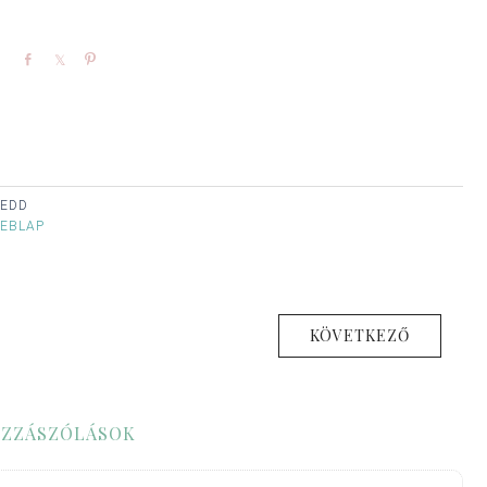
Share
Share
Pin
KEDD
EBLAP
KÖVETKEZŐ
ZZÁSZÓLÁSOK