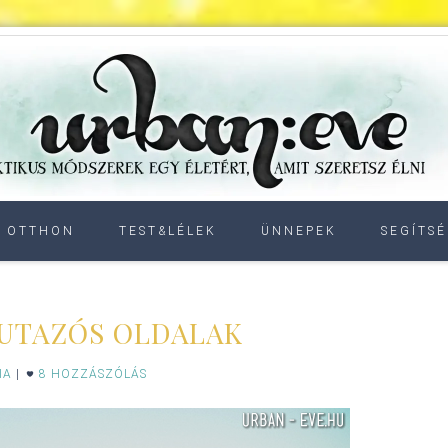
OTTHON
TEST&LÉLEK
ÜNNEPEK
SEGÍTSÉ
UTAZÓS OLDALAK
IA
|
8 HOZZÁSZÓLÁS