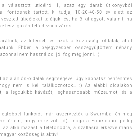
 választott úticélról 1, azaz egy darab útikönyvből
l fontosnak tartott, ki tudja, 10-20-40-50 év alatt az
esztett úticélokat találjuk, és, ha ő kihagyott valamit, ha
se lesz igazán felfedezni a várost.
barátunk, az Internet, és azok a közösségi oldalak, ahol
hatunk. Ebben a bejegyzésben összegyűjtöttem néhány
zonnal nem használod, jól fog még jönni. :)
l az ajánlós-oldalak segítségével úgy kaphatsz benfenntes
 hogy nem is kell találkoznotok… :) Az alábbi oldalakon
ínt, a legcukibb kávézót, leghasznosabb múzeumot, és a
alegtöbbet funkciót már kiszervezték a Swarmba, én meg
nem értem, hogy mire volt jó), maga a Foursquare pedig
d az alkalmazást a telefonodra, a szállásra érkezve máris
A magyar közösség is aktív!