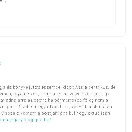
! :)
0
gja és könyve jutott eszembe, kicsit Ázsia centrikus, de
emen, olyan érzés, mintha leülne veled szemben egy
at adna arra az esetre ha bármerre (de főleg nem a
gyvilágba. Ráadásul egy olyan laza, közvetlen stílusban
a-vissza olvastam a postjait, anélkül hogy aktuálisan
fromhungary.blogspot.hu/