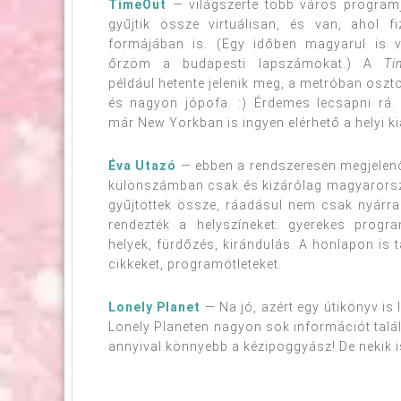
TimeOut
— világszerte több város programjai
gyűjtik össze virtuálisan, és van, ahol f
formájában is. (Egy időben magyarul is vo
őrzöm a budapesti lapszámokat.) A
Ti
például hetente jelenik meg, a metróban oszt
és nagyon jópofa. :) Érdemes lecsapni rá. I
már New Yorkban is ingyen elérhető a helyi k
Éva Utazó
— ebben a rendszeresen megjelen
különszámban csak és kizárólag magyarorsz
gyűjtöttek össze, ráadásul nem csak nyárr
rendezték a helyszíneket: gyerekes progr
helyek, fürdőzés, kirándulás. A honlapon is 
cikkeket, programötleteket.
Lonely Planet
— Na jó, azért egy útikönyv is 
Lonely Planeten nagyon sok információt talál
annyival könnyebb a kézipoggyász! De nekik 