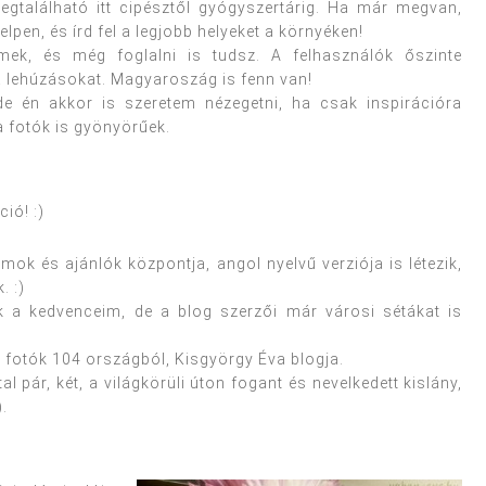
egtalálható itt cipésztől gyógyszertárig. Ha már megvan,
lpen, és írd fel a legjobb helyeket a környéken!
mek, és még foglalni is tudsz. A felhasználók őszinte
a lehúzásokat. Magyaroszág is fenn van!
de én akkor is szeretem nézegetni, ha csak inspirációra
a fotók is gyönyörűek.
ió! :)
ok és ajánlók központja, angol nyelvű verziója is létezik,
. :)
k a kedvenceim, de a blog szerzői már városi sétákat is
otók 104 országból, Kisgyörgy Éva blogja.
al pár, két, a világkörüli úton fogant és nevelkedett kislány,
.