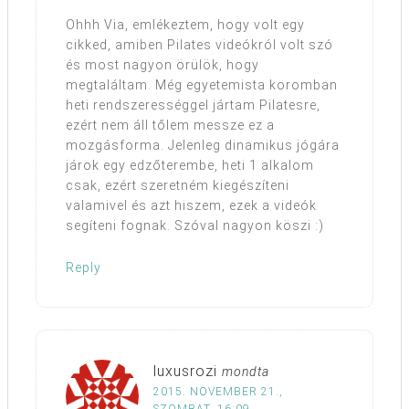
Ohhh Via, emlékeztem, hogy volt egy
cikked, amiben Pilates videókról volt szó
és most nagyon örülök, hogy
megtaláltam. Még egyetemista koromban
heti rendszerességgel jártam Pilatesre,
ezért nem áll tőlem messze ez a
mozgásforma. Jelenleg dinamikus jógára
járok egy edzőterembe, heti 1 alkalom
csak, ezért szeretném kiegészíteni
valamivel és azt hiszem, ezek a videók
segíteni fognak. Szóval nagyon köszi :)
Reply
luxusrozi
mondta
2015. NOVEMBER 21.,