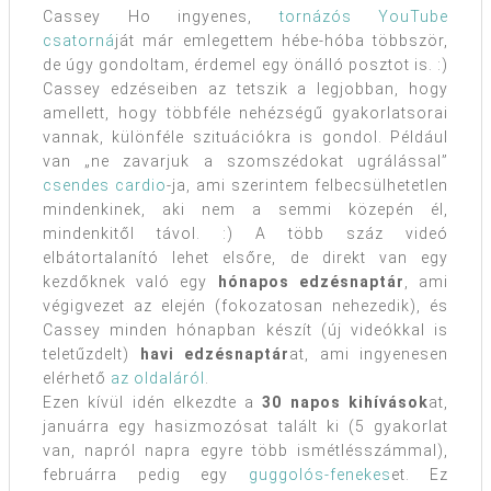
Cassey Ho ingyenes,
tornázós YouTube
csatorná
ját már emlegettem hébe-hóba többször,
de úgy gondoltam, érdemel egy önálló posztot is. :)
Cassey edzéseiben az tetszik a legjobban, hogy
amellett, hogy többféle nehézségű gyakorlatsorai
vannak, különféle szituációkra is gondol. Például
van „ne zavarjuk a szomszédokat ugrálással”
csendes cardio
-ja, ami szerintem felbecsülhetetlen
mindenkinek, aki nem a semmi közepén él,
mindenkitől távol. :) A több száz videó
elbátortalanító lehet elsőre, de direkt van egy
kezdőknek való egy
hónapos edzésnaptár
, ami
végigvezet az elején (fokozatosan nehezedik), és
Cassey minden hónapban készít (új videókkal is
teletűzdelt)
havi edzésnaptár
at, ami ingyenesen
elérhető
az oldaláról
.
Ezen kívül idén elkezdte a
30 napos kihívások
at,
januárra egy hasizmozósat talált ki (5 gyakorlat
van, napról napra egyre több ismétlésszámmal),
februárra pedig egy
guggolós-fenekes
et. Ez