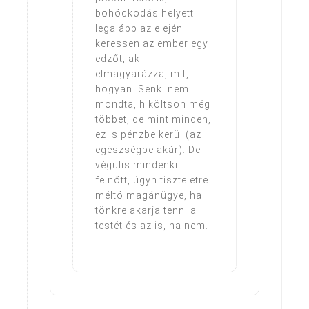
bohóckodás helyett
legalább az elején
keressen az ember egy
edzőt, aki
elmagyarázza, mit,
hogyan. Senki nem
mondta, h költsön még
többet, de mint minden,
ez is pénzbe kerül (az
egészségbe akár). De
végülis mindenki
felnőtt, úgyh tiszteletre
méltó magánügye, ha
tönkre akarja tenni a
testét és az is, ha nem.