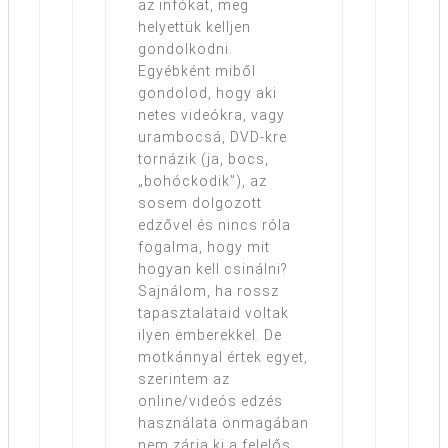
az infókat, meg
helyettük kelljen
gondolkodni.
Egyébként miből
gondolod, hogy aki
netes videókra, vagy
urambocsá, DVD-kre
tornázik (ja, bocs,
„bohóckodik”), az
sosem dolgozott
edzővel és nincs róla
fogalma, hogy mit
hogyan kell csinálni?
Sajnálom, ha rossz
tapasztalataid voltak
ilyen emberekkel. De
motkánnyal értek egyet,
szerintem az
online/videós edzés
használata önmagában
nem zárja ki a felelős,