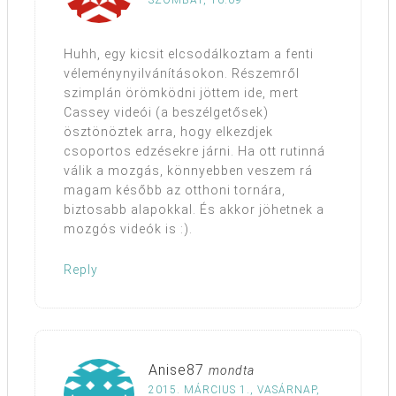
SZOMBAT, 16:09
Huhh, egy kicsit elcsodálkoztam a fenti
véleménynyilvánításokon. Részemről
szimplán örömködni jöttem ide, mert
Cassey videói (a beszélgetősek)
ösztönöztek arra, hogy elkezdjek
csoportos edzésekre járni. Ha ott rutinná
válik a mozgás, könnyebben veszem rá
magam később az otthoni tornára,
biztosabb alapokkal. És akkor jöhetnek a
mozgós videók is :).
Reply
Anise87
mondta
2015. MÁRCIUS 1., VASÁRNAP,