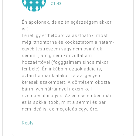
21:48
Én ápolónak, de az én egészségem akkor
is:)
Lehet így érthetőbb: választhatok: most
még itthontorna és kockáztatom a hátam-
egyéb testrészem vagy nem csinálok
semmit, amíg nem konzultáltam
hozzáértővel (fogggalmam sincs mikor
fér bele). Én inkább mozgok addig is,
aztán ha már kialakult rá az igényem,
keresek szakembert. A döntésem okozta
bármilyen hátránnyal nekem kell
szembesülni úgyis. Az én esetemben már
ez is sokkal több, mint a semmi és bár
nem ideális, de megoldás egyelőre.
Reply