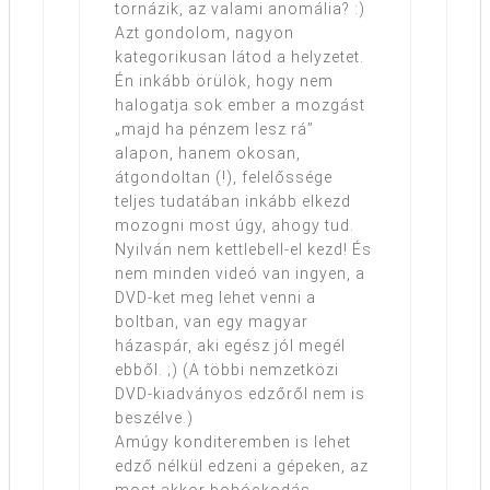
tornázik, az valami anomália? :)
Azt gondolom, nagyon
kategorikusan látod a helyzetet.
Én inkább örülök, hogy nem
halogatja sok ember a mozgást
„majd ha pénzem lesz rá”
alapon, hanem okosan,
átgondoltan (!), felelőssége
teljes tudatában inkább elkezd
mozogni most úgy, ahogy tud.
Nyilván nem kettlebell-el kezd! És
nem minden videó van ingyen, a
DVD-ket meg lehet venni a
boltban, van egy magyar
házaspár, aki egész jól megél
ebből. ;) (A többi nemzetközi
DVD-kiadványos edzőről nem is
beszélve.)
Amúgy konditeremben is lehet
edző nélkül edzeni a gépeken, az