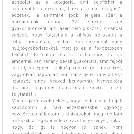
abszolút az a kategória, ami beleférhet a
legdurvább napokon is, tipikus „nincs kifogás!”-
edzések, „a semminél jobb” jeligére. (Bár a
harmincadik napon 22 ismétlés van
gyakorlatonként, ami azért nem piskóta.) Kiváncsi
vagyok, hogy folytatja-e a kihívás sorozatot a
többi hónapban, például karizmozással vagy
nyújtógyakorlatokkal, mert jó ez a fokozatosan
felépített formátum, és az is hasznos, ha az
embernek van néhány bevált gyakorlata, amit fejből
is tud, ha éppen szükség van rá (pl. utazáskor,
vagy olyan napon, amikor már a gépet vagy a DVD-
lejátszót sincs kedved benyomni). Nemsokára
március, úgyhogy hamarosan kiderül, lesz-e
folytatás! :)
Még nagyon távoli nekem, hogy rendesen be tudjak
kapcsolódni a havi edzéstervekbe, úgyhogy
egyelőre csinálgatom a kihívásokat, meg random
beteszek a régebbi videók közül egyet-egyet, mikor
hogy, de így is nagyon jól esnek. Nem
megerőltetőek, mégis hatékonyak a pilates-alapú