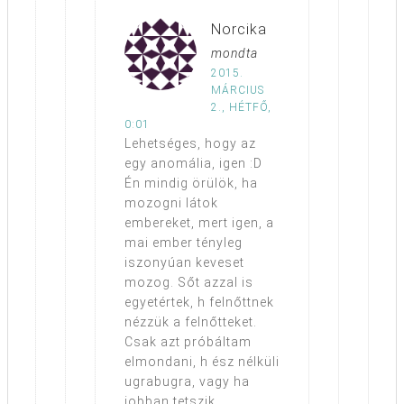
Norcika
mondta
2015.
MÁRCIUS
2., HÉTFŐ,
0:01
Lehetséges, hogy az
egy anomália, igen :D
Én mindig örülök, ha
mozogni látok
embereket, mert igen, a
mai ember tényleg
iszonyúan keveset
mozog. Sőt azzal is
egyetértek, h felnőttnek
nézzük a felnőtteket.
Csak azt próbáltam
elmondani, h ész nélküli
ugrabugra, vagy ha
jobban tetszik,