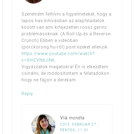
Szeretném felhívni a figyelmeteket, hogy a
lapos has kihívásban az alapfeladatok
között van ami kifejezetten rossz gerinc
problémásoknak. (A Roll-Up és a Reverse-
Crunch) Ebben a videóban
(porckorong.hu-ról) pont ezeket ellenzik:
https://www.youtube.com/watch?
v=XhICVNbJiNk
.
Vigyázzatok magatokra! Én is elkezdtem
csinálni, de módosítottam a felatadokon
hogy ne fájjon a derekam.
Reply
Via
mondta
2015. FEBRUÁR 27.,
PÉNTEK, 11:31