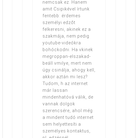
nemcsak ez. Hanem
amit Csipikével írtunk
fentebb: érdemes
személyi edzőt
felkeresni, akinek ez a
szakmája, nem pedig
youtube-videókra
bohóckodni. Ha vkinek
megroppan-elszakad-
beáll vmilye, mert nem
úgy csinálja, ahogy kell,
akkor aztán mi lesz?
Tudom, h az internet
már lassan
mindenhatóvá válik, de
vannak dolgok
szerencsére, ahol még
a mindent tudó internet
sem helyettesíti a
személyes kontaktus,
pl. edzésnél.