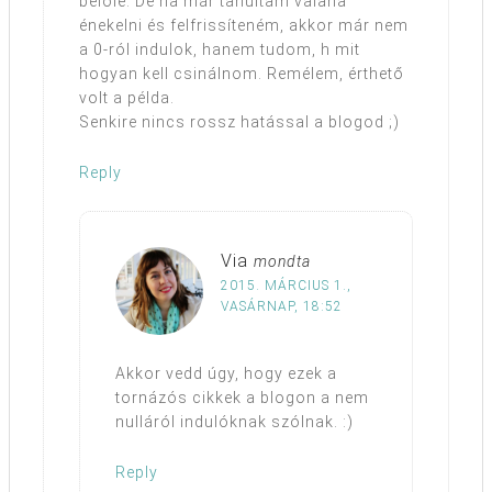
belőle. De ha már tanultam valaha
énekelni és felfrissíteném, akkor már nem
a 0-ról indulok, hanem tudom, h mit
hogyan kell csinálnom. Remélem, érthető
volt a példa.
Senkire nincs rossz hatással a blogod ;)
Reply
Via
mondta
2015. MÁRCIUS 1.,
VASÁRNAP, 18:52
Akkor vedd úgy, hogy ezek a
tornázós cikkek a blogon a nem
nulláról indulóknak szólnak. :)
Reply