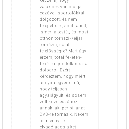
képzelni, hogy
valakinek van múltja
edzővel, sportolókkal
dolgozott, és nem
felejtette el, amit tanult,
ismeri a testét, és most
otthon tornázik/eljár
tornázni, saját
felelősségre? Mert úgy
érzem, totál feketén-
fehéren gondolkodsz a
dologról. Ezért
kérdeztem, hogy miért
annyira egyértelmű,
hogy teljesen
agyalágyult, és sosem
volt köze edzőhöz
annak, aki per pillanat
DVD-re tornázik. Nekem
nem ennyire
elvágólagos a két