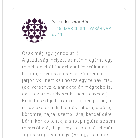
Norcika
mondta
2015. MÁRCIUS 1., VASÁRNAP,
20:11
Csak még egy gondolat :)
A gazdasági helyzet szintén megérne egy
misét, de ettől függetlenül én reálisnak
tartom, h rendszeresen edzőterembe
járjon vki, nem kell hozzá egy félhavi fizu
(aki versenyzik, annak talán még több is,
de itt ez a veszély senkit nem fenyeget).
Erről beszélgettünk nemrégiben páran, h
mi az oka annak, h a nők ruhára, cipőre,
körömre, hajra, szempillára, kenceficére
bármikor költenek, a shoppingtúra sosem
megerőltető, de pl. egy aerobicbérlet már
fogcsikorgatva megy. (Amúgy is minek