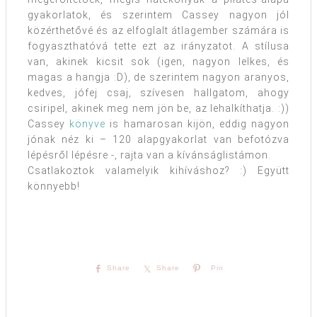
gyakorlatok, és szerintem Cassey nagyon jól
közérthetővé és az elfoglalt átlagember számára is
fogyaszthatóvá tette ezt az irányzatot. A stílusa
van, akinek kicsit sok (igen, nagyon lelkes, és
magas a hangja :D), de szerintem nagyon aranyos,
kedves, jófej csaj, szívesen hallgatom, ahogy
csiripel, akinek meg nem jön be, az lehalkíthatja. :))
Cassey
könyve
is hamarosan kijön, eddig nagyon
jónak néz ki – 120 alapgyakorlat van befotózva
lépésről lépésre -, rajta van a kívánságlistámon.
Csatlakoztok valamelyik kihíváshoz? :) Együtt
könnyebb!
Share
Share
Pin