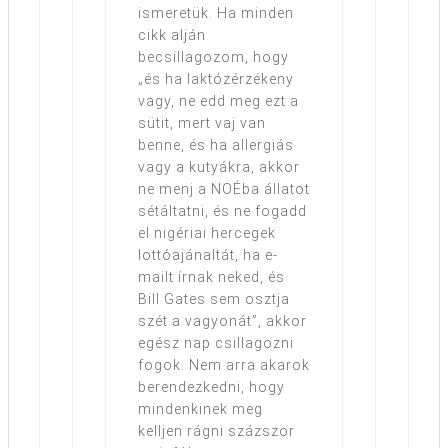
ismeretük. Ha minden
cikk alján
becsillagozom, hogy
„és ha laktózérzékeny
vagy, ne edd meg ezt a
sütit, mert vaj van
benne, és ha allergiás
vagy a kutyákra, akkor
ne menj a NOÉba állatot
sétáltatni, és ne fogadd
el nigériai hercegek
lottóajánaltát, ha e-
mailt írnak neked, és
Bill Gates sem osztja
szét a vagyonát”, akkor
egész nap csillagozni
fogok. Nem arra akarok
berendezkedni, hogy
mindenkinek meg
kelljen rágni százszor