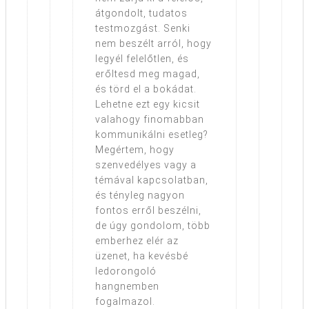
átgondolt, tudatos
testmozgást. Senki
nem beszélt arról, hogy
legyél felelőtlen, és
erőltesd meg magad,
és törd el a bokádat.
Lehetne ezt egy kicsit
valahogy finomabban
kommunikálni esetleg?
Megértem, hogy
szenvedélyes vagy a
témával kapcsolatban,
és tényleg nagyon
fontos erről beszélni,
de úgy gondolom, több
emberhez elér az
üzenet, ha kevésbé
ledorongoló
hangnemben
fogalmazol.