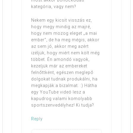
most akkor bohóckodás
kategória, vagy nem?
Nekem egy kicsit visszás ez,
hogy megy mindig az majré,
hogy nem mozog eleget „a mai
ember”, de ha meg mégis, akkor
az sem jó, akkor meg azért
izéljük, hogy miért nem költ még
többet. Én amondó vagyok,
kezeljük már az embereket
felnőttként, egészen meglepő
dolgokat tudnak produkálni, ha
megkapják a bizalmat. :) Hátha
egy YouTube videó lesz a
kapudrog valami komolyabb
sportszenvedélyhez! Ki tudja?
Reply