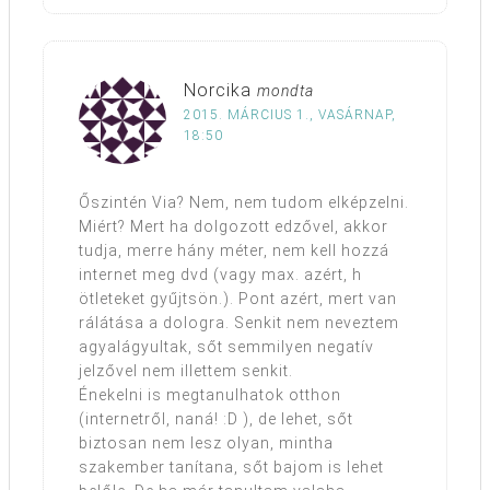
Norcika
mondta
2015. MÁRCIUS 1., VASÁRNAP,
18:50
Őszintén Via? Nem, nem tudom elképzelni.
Miért? Mert ha dolgozott edzővel, akkor
tudja, merre hány méter, nem kell hozzá
internet meg dvd (vagy max. azért, h
ötleteket gyűjtsön.). Pont azért, mert van
rálátása a dologra. Senkit nem neveztem
agyalágyultak, sőt semmilyen negatív
jelzővel nem illettem senkit.
Énekelni is megtanulhatok otthon
(internetről, naná! :D ), de lehet, sőt
biztosan nem lesz olyan, mintha
szakember tanítana, sőt bajom is lehet