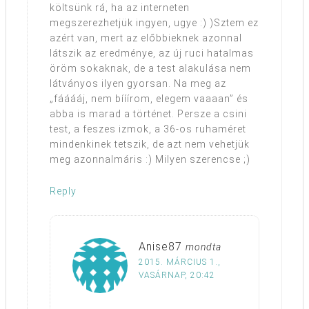
költsünk rá, ha az interneten
megszerezhetjük ingyen, ugye :) )Sztem ez
azért van, mert az előbbieknek azonnal
látszik az eredménye, az új ruci hatalmas
öröm sokaknak, de a test alakulása nem
látványos ilyen gyorsan. Na meg az
„fááááj, nem bííírom, elegem vaaaan” és
abba is marad a történet. Persze a csini
test, a feszes izmok, a 36-os ruhaméret
mindenkinek tetszik, de azt nem vehetjük
meg azonnalmáris :) Milyen szerencse ;)
Reply
Anise87
mondta
2015. MÁRCIUS 1.,
VASÁRNAP, 20:42