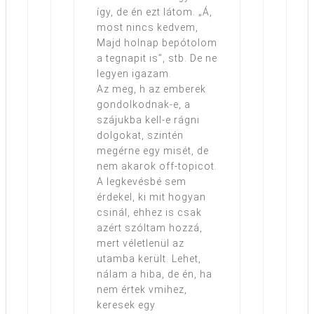
így, de én ezt látom. „Á,
most nincs kedvem,
Majd holnap bepótolom
a tegnapit is”, stb. De ne
legyen igazam.
Az meg, h az emberek
gondolkodnak-e, a
szájukba kell-e rágni
dolgokat, szintén
megérne egy misét, de
nem akarok off-topicot.
A legkevésbé sem
érdekel, ki mit hogyan
csinál, ehhez is csak
azért szóltam hozzá,
mert véletlenül az
utamba került. Lehet,
nálam a hiba, de én, ha
nem értek vmihez,
keresek egy