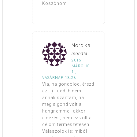
Köszönöm.
Norcika
mondta
2015.
MÁRCIUS
1.,
VASÁRNAP, 18:28
Via, ha gondolod, érezd
azt :) Tudd, h nem
annak szántam, ha
mégis gond volt a
hangnemmel, akkor
elnézést, nem ez volt a
célom természetesen.
Válaszolok is: miből