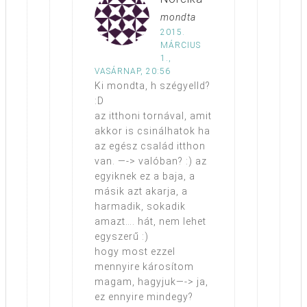
mondta
2015.
MÁRCIUS
1.,
VASÁRNAP, 20:56
Ki mondta, h szégyelld?
:D
az itthoni tornával, amit
akkor is csinálhatok ha
az egész család itthon
van. —-> valóban? :) az
egyiknek ez a baja, a
másik azt akarja, a
harmadik, sokadik
amazt…. hát, nem lehet
egyszerű :)
hogy most ezzel
mennyire károsítom
magam, hagyjuk—-> ja,
ez ennyire mindegy?