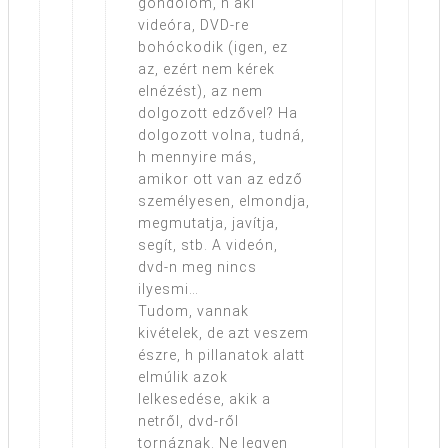
gondolom, h aki
videóra, DVD-re
bohóckodik (igen, ez
az, ezért nem kérek
elnézést), az nem
dolgozott edzővel? Ha
dolgozott volna, tudná,
h mennyire más,
amikor ott van az edző
személyesen, elmondja,
megmutatja, javítja,
segít, stb. A videón,
dvd-n meg nincs
ilyesmi…
Tudom, vannak
kivételek, de azt veszem
észre, h pillanatok alatt
elmúlik azok
lelkesedése, akik a
netről, dvd-ről
tornáznak. Ne legyen