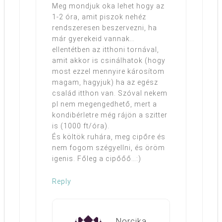
Meg mondjuk oka lehet hogy az
1-2 óra, amit piszok nehéz
rendszeresen beszervezni, ha
már gyerekeid vannak…
ellentétben az itthoni tornával,
amit akkor is csinálhatok (hogy
most ezzel mennyire károsítom
magam, hagyjuk) ha az egész
család itthon van. Szóval nekem
pl nem megengedhető, mert a
kondibérletre még rájön a szitter
is (1000 ft/óra).
És költök ruhára, meg cipőre és
nem fogom szégyellni, és öröm
igenis. Főleg a cipőőő…:)
Reply
Norcika