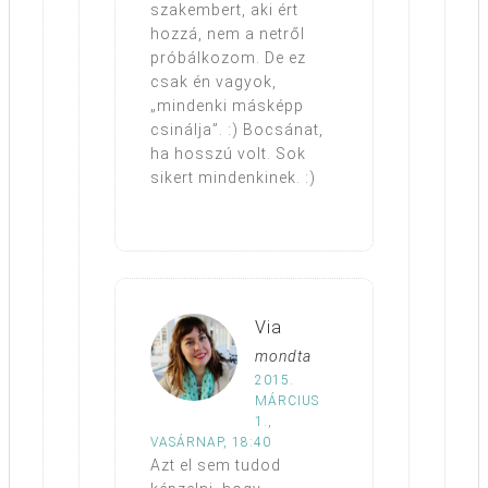
szakembert, aki ért
hozzá, nem a netről
próbálkozom. De ez
csak én vagyok,
„mindenki másképp
csinálja”. :) Bocsánat,
ha hosszú volt. Sok
sikert mindenkinek. :)
Via
mondta
2015.
MÁRCIUS
1.,
VASÁRNAP, 18:40
Azt el sem tudod