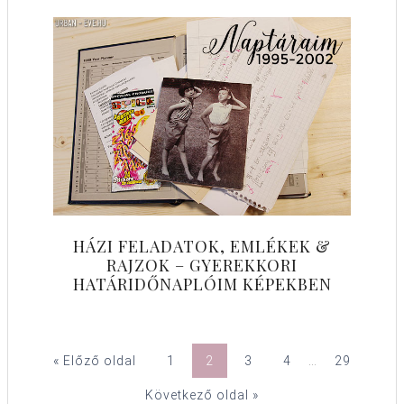
HÁZI FELADATOK, EMLÉKEK &
RAJZOK – GYEREKKORI
HATÁRIDŐNAPLÓIM KÉPEKBEN
« Előző oldal
1
2
3
4
…
29
Következő oldal »