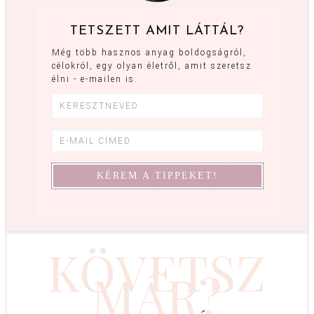
TETSZETT AMIT LÁTTÁL?
Még több hasznos anyag boldogságról,
célokról, egy olyan életről, amit szeretsz
élni - e-mailen is.
KÖVETSZ
MÁR?