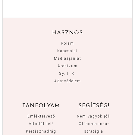
HASZNOS
Rólam
Kapcsolat
Médiaajánlat
Archívum
Gy. I. K.
Adatvédelem
TANFOLYAM
SEGÍTSÉG!
Emléktervező
Nem vagyok jól!
Vitorlát fel!
Otthonmunka-
Kertésznadrág
stratégia