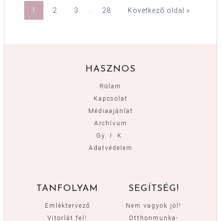
1
2
3
…
28
Következő oldal »
HASZNOS
Rólam
Kapcsolat
Médiaajánlat
Archívum
Gy. I. K.
Adatvédelem
TANFOLYAM
SEGÍTSÉG!
Emléktervező
Nem vagyok jól!
Vitorlát fel!
Otthonmunka-