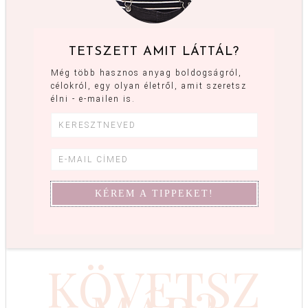
TETSZETT AMIT LÁTTÁL?
Még több hasznos anyag boldogságról,
célokról, egy olyan életről, amit szeretsz
élni - e-mailen is.
KÖVETSZ