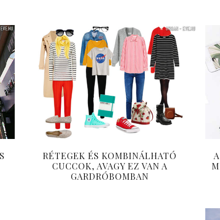
S
RÉTEGEK ÉS KOMBINÁLHATÓ
A
N
CUCCOK, AVAGY EZ VAN A
M
GARDRÓBOMBAN