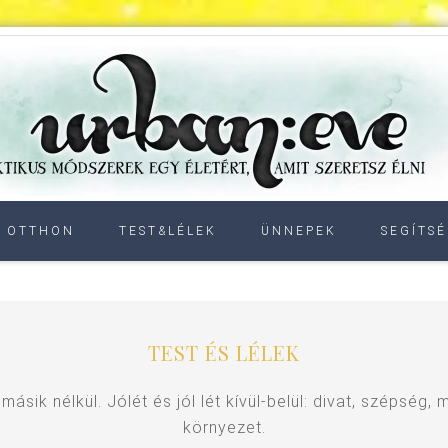
OTTHON
TEST&LÉLEK
ÜNNEPEK
SEGÍTSÉ
TEST ÉS LÉLEK
másik nélkül. Jólét és jól lét kívül-belül: divat, szépség
környezet.