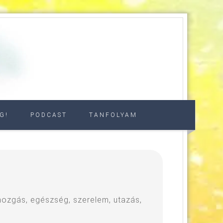
G!
PODCAST
TANFOLYAM
, mozgás, egészség, szerelem, utazás,