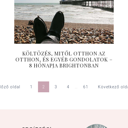
KÖLTÖZÉS, MITŐL OTTHON AZ
OTTHON, ÉS EGYÉB GONDOLATOK –
8 HÓNAPJA BRIGHTONBAN
Előző oldal
1
2
3
4
…
61
Következő olda