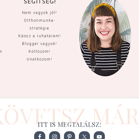
SEGÍTSÉG!
Nem vagyok jól!
Otthonmunka-
stratégia
Káosz a ruhatáram!
Blogger vagyok!
um
Költözöm!
Unatkozom!
m
KÖVETSZ MÁR
ITT IS MEGTALÁLSZ: