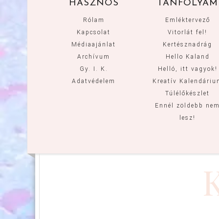
HASZNOS
TANFOLYAM
Rólam
Emléktervező
Kapcsolat
Vitorlát fel!
Médiaajánlat
Kertésznadrág
Archívum
Hello Kaland
Gy. I. K.
Helló, itt vagyok!
Adatvédelem
Kreatív Kalendári
Túlélőkészlet
Ennél zöldebb ne
lesz!