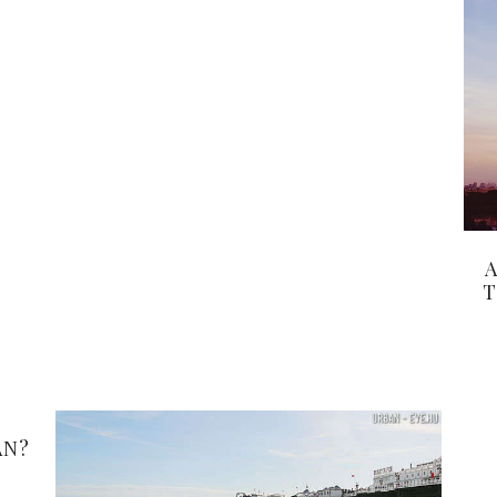
A
T
ÁN?