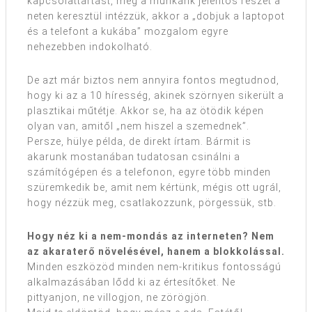
kapcsolattartást, meg a munkánk jelentős részét a
neten keresztül intézzük, akkor a „dobjuk a laptopot
és a telefont a kukába” mozgalom egyre
nehezebben indokolható.
De azt már biztos nem annyira fontos megtudnod,
hogy ki az a 10 híresség, akinek szörnyen sikerült a
plasztikai műtétje. Akkor se, ha az ötödik képen
olyan van, amitől „nem hiszel a szemednek”.
Persze, hülye példa, de direkt írtam. Bármit is
akarunk mostanában tudatosan csinálni a
számítógépen és a telefonon, egyre több minden
szüremkedik be, amit nem kértünk, mégis ott ugrál,
hogy nézzük meg, csatlakozzunk, pörgessük, stb.
Hogy néz ki a nem-mondás az interneten? Nem
az akaraterő növelésével, hanem a blokkolással.
Minden eszközöd minden nem-kritikus fontosságú
alkalmazásában lődd ki az értesítőket. Ne
pittyanjon, ne villogjon, ne zörögjön.