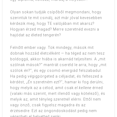
Olyan sokan tudják csípőből megmondani, hogy
szerintük te mit csinálj, azt már jóval kevesebben
kérdezik meg, hogy TE valójában mit akarsz?
Hogyan érzed magad? Merre szeretnéd evezni a
hajódat az életed tengerén?
Felnőtt ember vagy. Tök mindegy, mások mit
dobnak hozzád életcélként — ha téged az nem tesz
boldoggá, akkor hiába is akarnád teljesíteni. A „mit
szólnak mások?” mantrát cseréld le arra, hogy „mit
szólok én?”, és egy csomó energiád felszabadul.
Ha pedig végigpörgeted a céljaidat, és felteszed a
kérdést, „
Én
szeretném ezt?”, hamar ki fog derülni,
hogy melyik az a célod, amit csak
el kellene
érned
(valaki más szerint, mert illendő vagy kötelező), és
melyik az, amit tényleg
szeretnél
elérni. Ettől nem
vagy önző, csak figyelsz magadra és az
érzéseidre. Ezt az öngondoskodást pedig nem
végezheti el helyetted senki.