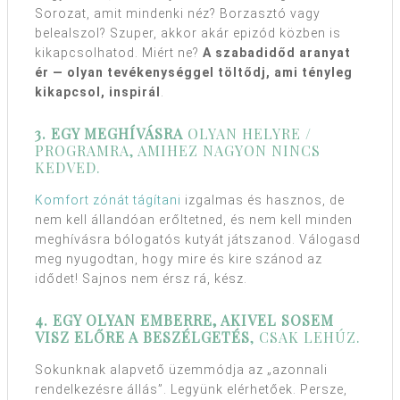
Sorozat, amit mindenki néz? Borzasztó vagy
belealszol? Szuper, akkor akár epizód közben is
kikapcsolhatod. Miért ne?
A szabadidőd aranyat
ér — olyan tevékenységgel töltődj, ami tényleg
kikapcsol, inspirál
.
3. EGY MEGHÍVÁSRA
OLYAN HELYRE /
PROGRAMRA, AMIHEZ NAGYON NINCS
KEDVED.
Komfort zónát tágítani
izgalmas és hasznos, de
nem kell állandóan erőltetned, és nem kell minden
meghívásra bólogatós kutyát játszanod. Válogasd
meg nyugodtan, hogy mire és kire szánod az
idődet! Sajnos nem érsz rá, kész.
4. EGY OLYAN EMBERRE, AKIVEL SOSEM
VISZ ELŐRE A BESZÉLGETÉS
, CSAK LEHÚZ.
Sokunknak alapvető üzemmódja az „azonnali
rendelkezésre állás”. Legyünk elérhetőek. Persze,