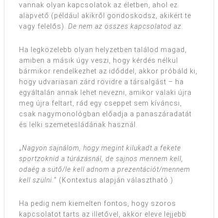
vannak olyan kapcsolatok az életben, ahol ez
alapvető (például akikről gondoskodsz, akikért te
vagy felelős).
De nem az összes kapcsolatod az.
Ha legközelebb olyan helyzetben találod magad,
amiben a másik úgy veszi, hogy kérdés nélkül
bármikor rendelkezhet az időddel, akkor próbáld ki,
hogy udvariasan zárd rövidre a társalgást – ha
egyáltalán annak lehet nevezni, amikor valaki újra
meg újra feltart, rád egy cseppet sem kíváncsi,
csak nagymonológban előadja a panaszáradatát
és lelki szemetesládának használ.
„
Nagyon sajnálom, hogy megint kilukadt a fekete
sportzoknid a túrázásnál, de sajnos mennem kell,
odaég a sütő/le kell adnom a prezentációt/mennem
kell szülni.
” (Kontextus alapján választható.)
Ha pedig nem kiemelten fontos, hogy szoros
kapcsolatot tarts az illetővel, akkor eleve lejjebb