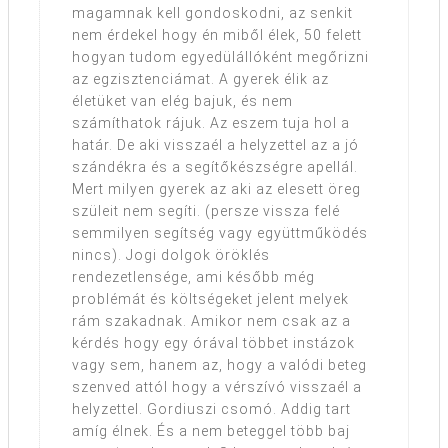
magamnak kell gondoskodni, az senkit
nem érdekel hogy én miből élek, 50 felett
hogyan tudom egyedülállóként megőrizni
az egzisztenciámat. A gyerek élik az
életüket van elég bajuk, és nem
számíthatok rájuk. Az eszem tuja hol a
határ. De aki visszaél a helyzettel az a jó
szándékra és a segítőkészségre apellál.
Mert milyen gyerek az aki az elesett öreg
szüleit nem segíti. (persze vissza felé
semmilyen segítség vagy együttműködés
nincs). Jogi dolgok öröklés
rendezetlensége, ami később még
problémát és költségeket jelent melyek
rám szakadnak. Amikor nem csak az a
kérdés hogy egy órával többet instázok
vagy sem, hanem az, hogy a valódi beteg
szenved attól hogy a vérszívó visszaél a
helyzettel. Gordiuszi csomó. Addig tart
amíg élnek. És a nem beteggel több baj