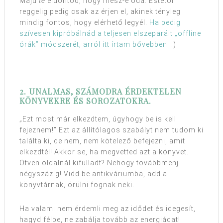
Majd
te
eldöntöd, hogy mész-e oda. Estétől
reggelig pedig csak az érjen el, akinek tényleg
mindig fontos, hogy elérhető legyél.
Ha pedig
szívesen kipróbálnád a teljesen elszeparált „offline
órák” módszerét, arról itt írtam bővebben
. :)
2. UNALMAS, SZÁMODRA ÉRDEKTELEN
KÖNYVEKRE ÉS SOROZATOKRA.
„Ezt most már elkezdtem, úgyhogy be is kell
fejeznem!” Ezt az állítólagos szabályt nem tudom ki
találta ki, de nem, nem kötelező befejezni, amit
elkezdtél! Akkor se, ha megvetted azt a könyvet.
Ötven oldalnál kifulladt? Nehogy továbbmenj
négyszázig! Vidd be antikváriumba, add a
könyvtárnak, örülni fognak neki.
Ha valami nem érdemli meg az idődet és idegesít,
hagyd félbe, ne zabálja tovább az energiádat!