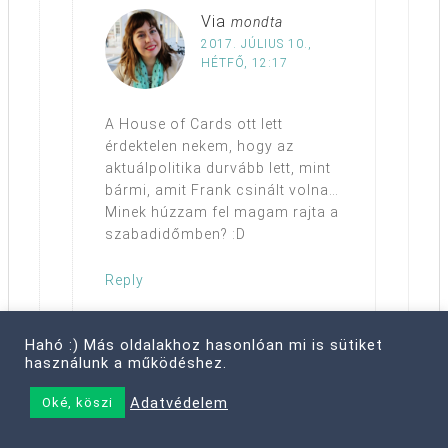
Via
mondta
2017. JÚLIUS 10.,
HÉTFŐ, 12:17
A House of Cards ott lett
érdektelen nekem, hogy az
aktuálpolitika durvább lett, mint
bármi, amit Frank csinált volna…
Minek húzzam fel magam rajta a
szabadidőmben? :D
Reply
Hahó :) Más oldalakhoz hasonlóan mi is sütiket
használunk a működéshez.
Adatvédelem
Oké, köszi
evuka
mondta