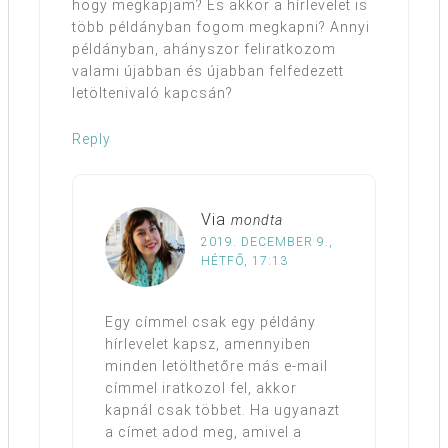
hogy megkapjam? És akkor a hírlevelet is
több példányban fogom megkapni? Annyi
példányban, ahányszor feliratkozom
valami újabban és újabban felfedezett
letöltenivaló kapcsán?
Reply
Via
mondta
2019. DECEMBER 9.,
HÉTFŐ, 17:13
Egy címmel csak egy példány
hírlevelet kapsz, amennyiben
minden letölthetőre más e-mail
címmel iratkozol fel, akkor
kapnál csak többet. Ha ugyanazt
a címet adod meg, amivel a