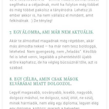
segíthetsz a céljaidnak, mint ha folyton még többet
és még többet pakolsz a tányérodra. Lehetsz jó
ember akkor is, ha nem vállalsz el mindent, amit
felkínálnak. :) De tényleg!
7. EGY ÁLOMRA, AMI MÁR NEM AKTUÁLIS.
Akár te álmodtad magadnak még régebben, akár
más álmodta neked — ha már nem tesz boldoggá,
leteheted. Nem gyengeség, nem „feladás”. Később
fel is lehet venni, legalább a pihentetéstől újabb
erőre kaphatsz, de ha végleg búcsúznál tőle, azt is
szabad.
8. EGY CÉLRA, AMIN CSAK MÁSOK
ELVÁRÁSAI MIATT DOLGOZOL.
Legyél magasabb, soványabb, kisebb, nagyobb,
dolgozz máshol, ne dolgozz, szülj ötöt, ne szülj,
minek harmadik, nem elég egy diploma, legyen elég
egy diploma, költözz, maradj a helyeden…