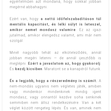
egyértelműen azt mondaná, hogy sokkal jobban
megérné abbahagyni.
Ezért van, hogy
a nettó időfelszabadításon túl
mentális kapacitást, és lelki súlyt is leteszel,
amikor nemet mondasz valamire
. Ez az igazi
jutalmad, amikor elengedsz valamit, ami már nem
szolgál.
Minél nagyobb tehát az elköteleződés, annál
jobban megéri letenni — de annál ijesztőbb is
meglépni.
Ezért a javaslatom az, hogy gyakorolj
.
És
kezdj kicsiben
.
Maratont se a kanapéról futunk.
És a legjobb, hogy a részeredmény is számít.
A
nem-mondás ugyanis nem végletes játék, amiben
vagy mindenkor mindenkinek mindig igent
mondasz, vagy onnantól kezdve soha senkinek
semmiben nem állsz rendelkezésére. Van a két
véglet között rengeteg lépés. És van, aminek nem