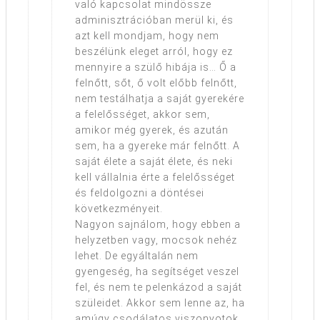
való kapcsolat mindössze
adminisztrációban merül ki, és
azt kell mondjam, hogy nem
beszélünk eleget arról, hogy ez
mennyire a szülő hibája is… Ő a
felnőtt, sőt, ő volt előbb felnőtt,
nem testálhatja a saját gyerekére
a felelősséget, akkor sem,
amikor még gyerek, és azután
sem, ha a gyereke már felnőtt. A
saját élete a saját élete, és neki
kell vállalnia érte a felelősséget
és feldolgozni a döntései
következményeit.
Nagyon sajnálom, hogy ebben a
helyzetben vagy, mocsok nehéz
lehet. De egyáltalán nem
gyengeség, ha segítséget veszel
fel, és nem te pelenkázod a saját
szüleidet. Akkor sem lenne az, ha
amúgy csodálatos viszonyotok