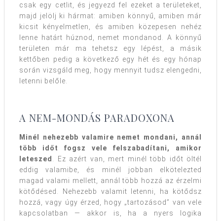
csak egy cetlit, és jegyezd fel ezeket a területeket,
majd jelölj ki hármat: amiben könnyű, amiben már
kicsit kényelmetlen, és amiben közepesen nehéz
lenne határt húznod, nemet mondanod. A könnyű
területen már ma tehetsz egy lépést, a másik
kettőben pedig a következő egy hét és egy hónap
során vizsgáld meg, hogy mennyit tudsz elengedni,
letenni belőle.
A NEM-MONDÁS PARADOXONA
Minél nehezebb valamire nemet mondani, annál
több időt fogsz vele felszabadítani, amikor
leteszed
. Ez azért van, mert minél több időt öltél
eddig valamibe, és minél jobban elkötelezted
magad valami mellett, annál több hozzá az érzelmi
kötődésed. Nehezebb valamit letenni, ha kötődsz
hozzá, vagy úgy érzed, hogy „tartozásod” van vele
kapcsolatban — akkor is, ha a nyers logika