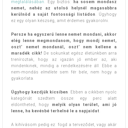
megtalálásában
. Egy biztos:
ha sosem mondasz
nemet, nehéz az utolsó helynél magasabbra
kerülnöd a saját fontossági listádon
. Úgyhogy
ez egy olyan készség, amit érdemes gyakorolni.
Persze ha egyszerű lenne nemet mondani, akkor
elég lenne megmondanom, hogy mondj nemet,
oszt’ nemet mondanál, oszt’ nem kellene a
maradék cikk!
De sokunkat egész életünkben arra
treníroztak, hogy az igazán jó ember az, aki
mindenkinek, mindig a rendelkezésére áll. Ebbe a
nem-mondás
elmélete
sem fér bele, nem hogy a
gyakorlata.
Úgyhogy kezdjük kicsiben
. Ebben a cikkben nyolc
kategóriát szedtem össze: egy perc alatt
eldöntheted, hogy
melyik olyan terület, ami jó
lenne, ha kevésbé terhelné le a napjaidat
.
A kihívásom pedig ez: fogd a terveződet, vagy akár