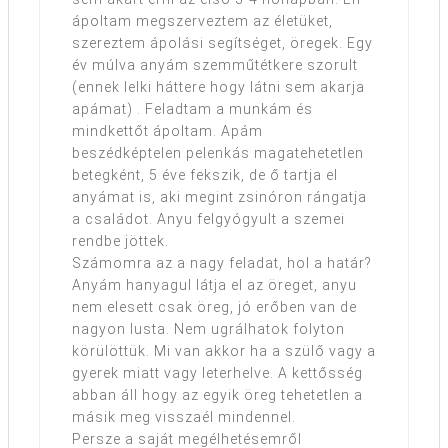
ápoltam megszerveztem az életüket,
szereztem ápolási segítséget, öregek. Egy
év múlva anyám szemműtétkere szorult
(ennek lelki háttere hogy látni sem akarja
apámat) . Feladtam a munkám és
mindkettőt ápoltam. Apám
beszédképtelen pelenkás magatehetetlen
betegként, 5 éve fekszik, de ő tartja el
anyámat is, aki megint zsinóron rángatja
a családot. Anyu felgyógyult a szemei
rendbe jöttek.
Számomra az a nagy feladat, hol a határ?
Anyám hanyagul látja el az öreget, anyu
nem elesett csak öreg, jó erőben van de
nagyon lusta. Nem ugrálhatok folyton
körülöttük. Mi van akkor ha a szülő vagy a
gyerek miatt vagy leterhelve. A kettősség
abban áll hogy az egyik öreg tehetetlen a
másik meg visszaél mindennel.
Persze a saját megélhetésemről