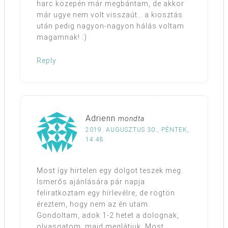
harc közepén már megbántam, de akkor
már ugye nem volt visszaút… a kiosztás
után pedig nagyon-nagyon hálás voltam
magamnak! :)
Reply
Adrienn
mondta
2019. AUGUSZTUS 30., PÉNTEK,
14:48
Most így hirtelen egy dolgot teszek meg.
Ismerős ajánlására pár napja
feliratkoztam egy hírlevélre, de rögtön
éreztem, hogy nem az én utam.
Gondoltam, adok 1-2 hetet a dolognak,
olvasgatom, majd meglátjuk. Most