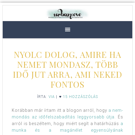
NYOLC DOLOG, AMIRE HA
NEMET MONDASZ, TÖBB
IDŐ JUT ARRA, AMI NEKED
FONTOS
ÍRTA:
VIA
|
15 HOZZÁSZÓLÁS
Korábban már írtam itt a blogon arról, hogy
a nem-
mondás az időfelszabadítás leggyorsabb útja
. És
arról is beszéltem, hogy miért segít a határhúzás
a
munka és a magánélet egyensúlyának