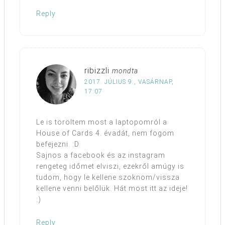
Reply
ribizzli
mondta
2017. JÚLIUS 9., VASÁRNAP,
17:07
Le is töröltem most a laptopomról a
House of Cards 4. évadát, nem fogom
befejezni. :D
Sajnos a facebook és az instagram
rengeteg időmet elviszi, ezekről amúgy is
tudom, hogy le kellene szoknom/vissza
kellene venni belőlük. Hát most itt az ideje!
:)
Reply