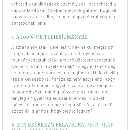
veheted a találkozások számát, sőt, le is teheted a
kapcsolatotokat. Szabad megválogatnod, hogy kit
engedsz az életedbe, és nem alapvető emberi jog a
barátodnak lenni!
5. A 100%-OS TELJESÍTMÉNYRE.
A sztahanovisták ideje lejárt, név nélkül mégis ott
dolgozik bennünk tovább az elv, hogy csak azt a
munkát végeztük el jól, amit tökéletesre végeztünk.
Na de mi számít tökéletesnek? Ez egy jó lehetőség
az önmarcangolásra és a túlhajtásra… Hidd el, elég
lesz a kevesebb is. Persze ez nem azt jelenti, hogy
mostantól mindent vegyél félvállról, de a rengeteg
feladatod közül mindig súlyozhatsz: mi az, ami
tényleg a figyelmed és szakértelmed 100%-át
igényli, és mi az, aminek elég a 80, sőt, akár a 60
százalék is ahhoz, hogy
elég jó
legyen?
6. EGY BEÉRKEZŐ FELADATRA
, AMIT AKÁR