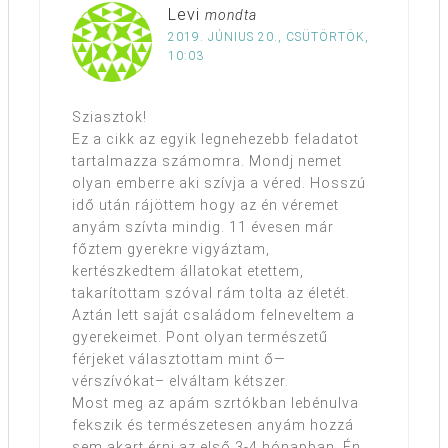
Levi
mondta
2019. JÚNIUS 20., CSÜTÖRTÖK,
10:03
Sziasztok!
Ez a cikk az egyik legnehezebb feladatot
tartalmazza számomra. Mondj nemet
olyan emberre aki szívja a véred. Hosszú
idő után rájöttem hogy az én véremet
anyám szívta mindig. 11 évesen már
főztem gyerekre vigyáztam,
kertészkedtem állatokat etettem,
takarítottam szóval rám tolta az életét.
Aztán lett saját családom felneveltem a
gyerekeimet. Pont olyan természetű
férjeket választottam mint ő—
vérszívókat– elváltam kétszer.
Most meg az apám szrtókban lebénulva
fekszik és természetesen anyám hozzá
sem akart érni az első 3-4 hónapban. Én