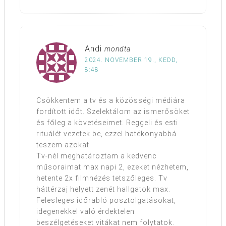
Andi
mondta
2024. NOVEMBER 19., KEDD,
8:48
Csökkentem a tv és a közösségi médiára
fordított időt. Szelektálom az ismerősöket
és főleg a követéseimet. Reggeli és esti
rituálét vezetek be, ezzel hatékonyabbá
teszem azokat.
Tv-nél meghatároztam a kedvenc
műsoraimat max napi 2, ezeket nézhetem,
hetente 2x filmnézés tetszőleges. Tv
háttérzaj helyett zenét hallgatok max.
Felesleges időrabló posztolgatásokat,
idegenekkel való érdektelen
beszélgetéseket vitákat nem folytatok.