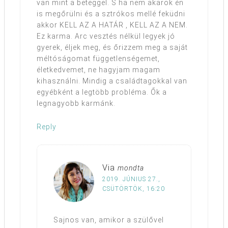
van mint a beteggel. S ha nem akarok én
is megőrülni és a sztrókos mellé feküdni
akkor KELL AZ A HATÁR , KELL AZ A NEM.
Ez karma. Arc vesztés nélkül legyek jó
gyerek, éljek meg, és őrizzem meg a saját
méltóságomat függetlenségemet,
életkedvemet, ne hagyjam magam
kihasználni. Mindig a családtagokkal van
egyébként a legtöbb probléma. Ők a
legnagyobb karmánk.
Reply
Via
mondta
2019. JÚNIUS 27.,
CSÜTÖRTÖK, 16:20
Sajnos van, amikor a szülővel