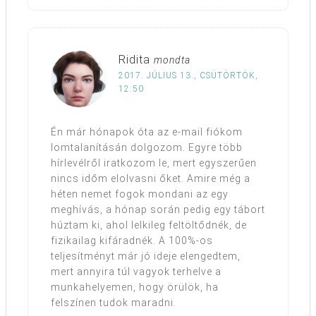
Ridita
mondta
2017. JÚLIUS 13., CSÜTÖRTÖK,
12:50
Én már hónapok óta az e-mail fiókom
lomtalanításán dolgozom. Egyre több
hírlevélről iratkozom le, mert egyszerűen
nincs időm elolvasni őket. Amire még a
héten nemet fogok mondani az egy
meghívás, a hónap során pedig egy tábort
húztam ki, ahol lelkileg feltöltődnék, de
fizikailag kifáradnék. A 100%-os
teljesítményt már jó ideje elengedtem,
mert annyira túl vagyok terhelve a
munkahelyemen, hogy örülök, ha
felszínen tudok maradni.