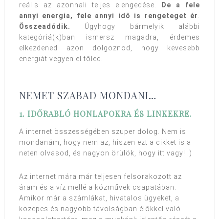
reális az azonnali teljes elengedése.
De a fele
annyi energia, fele annyi idő is rengeteget ér
.
Összeadódik.
Úgyhogy bármelyik alábbi
kategóriá(k)ban ismersz magadra, érdemes
elkezdened azon dolgoznod, hogy kevesebb
energiát vegyen el tőled.
NEMET SZABAD MONDANI…
1. IDŐRABLÓ HONLAPOKRA ÉS LINKEKRE.
A internet összességében szuper dolog. Nem is
mondanám, hogy nem az, hiszen ezt a cikket is a
neten olvasod, és nagyon örülök, hogy itt vagy! :)
Az internet mára már teljesen felsorakozott az
áram és a víz mellé a közművek csapatában.
Amikor már a számlákat, hivatalos ügyeket, a
közepes és nagyobb távolságban élőkkel való