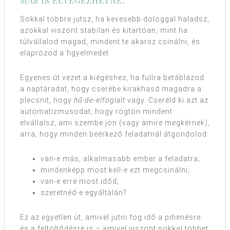
MÁS IS ELVÉGEZHETNE
.
Sokkal többre jutsz, ha kevesebb dologgal haladsz,
azokkal viszont stabilan és kitartóan, mint ha
túlvállalod magad, mindent te akarsz csinálni, és
elaprózod a figyelmedet.
Egyenes út vezet a kiégéshez, ha fullra betáblázod
a naptáradat, hogy cserébe kirakhasd magadra a
plecsnit, hogy
hű-de-elfoglalt
vagy. Cseréld ki azt az
automatizmusodat, hogy rögtön mindent
elvállalsz, ami szembe jön (vagy amire megkérnek),
arra, hogy minden beérkező feladatnál átgondolod:
van-e más, alkalmasabb ember a feladatra;
mindenképp most kell-e ezt megcsinálni;
van-e erre most időd;
szeretnéd-e egyáltalán?
Ez az egyetlen út, amivel jutni fog idő a pihenésre
és a feltöltődésre is – amivel viszont sokkal többet