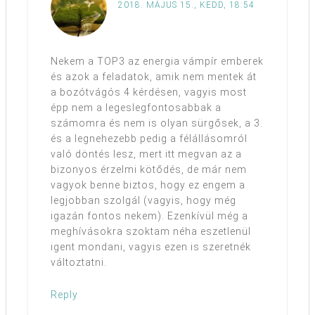
2018. MÁJUS 15., KEDD, 18:54
Nekem a TOP3 az energia vámpír emberek
és azok a feladatok, amik nem mentek át
a bozótvágós 4 kérdésen, vagyis most
épp nem a legeslegfontosabbak a
számomra és nem is olyan sürgősek, a 3.
és a legnehezebb pedig a félállásomról
való döntés lesz, mert itt megvan az a
bizonyos érzelmi kötődés, de már nem
vagyok benne biztos, hogy ez engem a
legjobban szolgál (vagyis, hogy még
igazán fontos nekem). Ezenkívül még a
meghívásokra szoktam néha eszetlenül
igent mondani, vagyis ezen is szeretnék
változtatni.
Reply