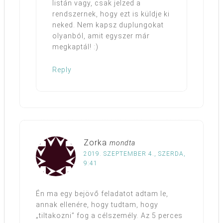
listán vagy, csak jelzed a
rendszernek, hogy ezt is küldje ki
neked. Nem kapsz duplungokat
olyanból, amit egyszer már
megkaptál! :)
Reply
Zorka
mondta
2019. SZEPTEMBER 4., SZERDA,
9:41
Én ma egy bejövő feladatot adtam le,
annak ellenére, hogy tudtam, hogy
„tiltakozni” fog a célszemély. Az 5 perces