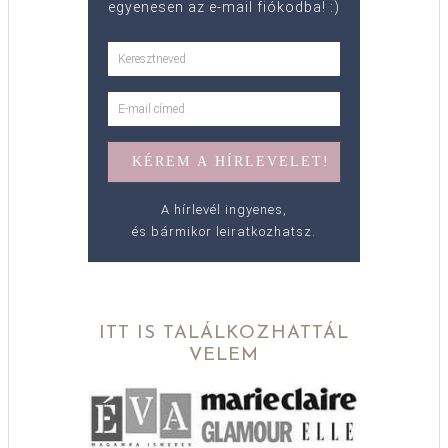
egyenesen az e-mail fiókodba! :)
A hírlevél ingyenes,
és bármikor leiratkozhatsz.
ITT IS TALÁLKOZHATTÁL
VELEM