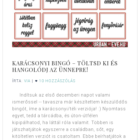
KARÁCSONYI BINGÓ – TÖLTSD KI ÉS
HANGOLÓDJ AZ ÜNNEPRE!
ÍRTA:
VIA
|
10 HOZZÁSZÓLÁS
Indítsuk az első decemberi napot valami
ismerőssel -- tavaszra már készítettem készülődős
bingót, íme a karácsonyi/téli verziója! :) Nyomtass
egyet, tedd a tárcádba, és úton-útfélen
kipipálhatod, ha láttál róla valamit. Többen is
játszhatjátok egyszerre a családban, sőt, egy
kitöltetlen verziót is csatoltam. Ebbe beírhatjátok a