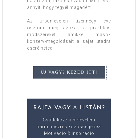
határozott, laza és szabad. Mert érsz
annyit, hogy tegyél magadért.
Az urban:eve-en tizennégy éve
osztom meg azokat a praktikus
módszereket, amikkel mások
konzerv-megoldásait a saját utadra
cserélheted.
RAJTA VAGY A LISTÁN?
Csatlakozz a hírlevelem
harmincezres közösségéhez!
Motiváció & inspiráció