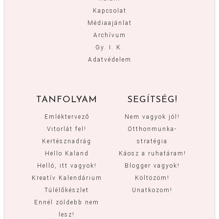
Kapcsolat
Médiaajánlat
Archívum
Gy. I. K.
Adatvédelem
TANFOLYAM
SEGÍTSÉG!
Emléktervező
Nem vagyok jól!
Vitorlát fel!
Otthonmunka-
Kertésznadrág
stratégia
Hello Kaland
Káosz a ruhatáram!
Helló, itt vagyok!
Blogger vagyok!
Kreatív Kalendárium
Költözöm!
Túlélőkészlet
Unatkozom!
Ennél zöldebb nem
lesz!