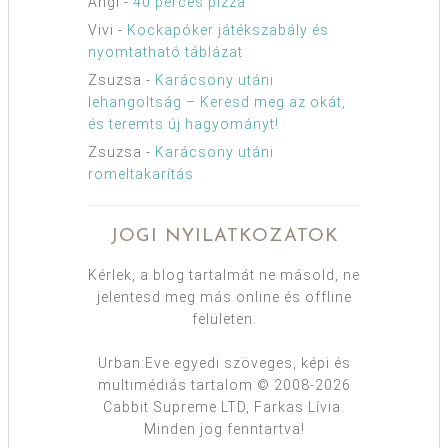
Angi
-
40 perces pizza
Vivi
-
Kockapóker játékszabály és
nyomtatható táblázat
Zsuzsa
-
Karácsony utáni
lehangoltság – Keresd meg az okát,
és teremts új hagyományt!
Zsuzsa
-
Karácsony utáni
romeltakarítás
JOGI NYILATKOZATOK
Kérlek, a blog tartalmát ne másold, ne
jelentesd meg más online és offline
felületen.
Urban:Eve egyedi szöveges, képi és
multimédiás tartalom © 2008-2026
Cabbit Supreme LTD, Farkas Lívia.
Minden jog fenntartva!