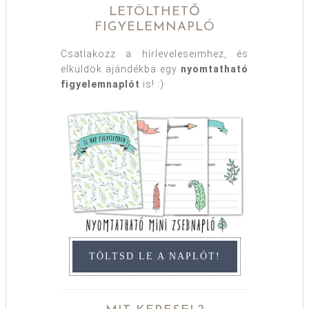
LETÖLTHETŐ
FIGYELEMNAPLÓ
Csatlakozz a hírleveleseimhez, és
elküldök ajándékba egy
nyomtatható
figyelemnaplót
is! :)
TÖLTSD LE A NAPLÓT!