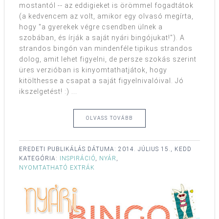
mostantól -- az eddigieket is örömmel fogadtátok
(a kedvencem az volt, amikor egy olvasó megírta,
hogy "a gyerekek végre csendben ülnek a
szobában, és írják a saját nyári bingójukat!"). A
strandos bingón van mindenféle tipikus strandos
dolog, amit lehet figyelni, de persze szokás szerint
üres verzióban is kinyomtathatjátok, hogy
kitölthesse a csapat a saját figyelnivalóival. Jó
ikszelgetést! :) ...
OLVASS TOVÁBB
EREDETI PUBLIKÁLÁS DÁTUMA:
2014. JÚLIUS 15., KEDD
KATEGÓRIA:
INSPIRÁCIÓ
,
NYÁR
,
NYOMTATHATÓ EXTRÁK