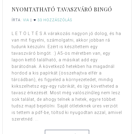
NYOMTATHATÓ TAVASZVÁRÓ BINGÓ
ÍRTA:
VIA
|
33 HOZZÁSZÓLÁS
L E T Ö L T É S A várakozás nagyon jó dolog, és ha
van mit figyelni, számolgatni, akkor jobban rá
tudunk készülni. Ezért is készítettem egy
tavaszváró bingót. :) A5-ös méretben van, egy
lapon kettő található, a másikat add egy
barátodnak. A következő hetekben ha magadnál
hordod a kis papírkát (összehajtva elfér a
tárcádban), és figyeled a környezetedet, mindig
kiikszelhetsz egy-egy rubrikát, és így követheted a
tavasz érkezését. Most még valószínűleg nem lesz
sok találat, de ahogy telnek a hetek, egyre többet
tudsz majd bejelölni. Saját ötleteknek üres verziót
is tettem a pdf-be, töltsd ki nyugodtan azzal, amivel
szeretnéd. ...