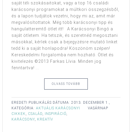
saját téli szokásaitokat, vagy a top 16 családi
karácsonyi programokat a múltkori összegzésből,
és a lapon tudjátok vezetni, hogy mi az, amit már
megvalósítottatok. Még több karácsonyi tipp és
hangulatteremtő ötlet itt! A Karácsonyi Bingó a
saját ötletem. Ha tetszik, és szeretnéd megosztani
másokkal, kérlek csak a bejegyzésre mutató linket
tedd ki a saját honlapodra! Köszönöm szépen!
Kereskedelmi forgalomba nem hozható. Ötlet és
kivitelezés ©2013 Farkas Lívia. Minden jog
fenntartva! ...
OLVASS TOVÁBB
EREDETI PUBLIKÁLÁS DÁTUMA:
2013. DECEMBER 1.,
KATEGÓRIA:
AKTUÁLIS KARÁCSONYI
VASÁRNAP
CIKKEK
,
CSALÁD
,
INSPIRÁCIÓ
,
KARÁCSONY
,
KREATÍV