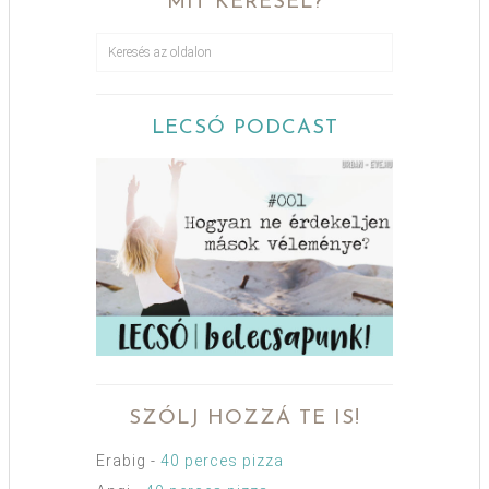
MIT KERESEL?
LECSÓ PODCAST
SZÓLJ HOZZÁ TE IS!
Erabig
-
40 perces pizza