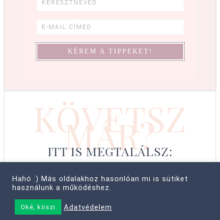
KÖVETSZ
MÁR?
ITT IS MEGTALÁLSZ:
Hahó :) Más oldalakhoz hasonlóan mi is sütiket
használunk a működéshez.
© COPYRIGHT 2008–2026 CABBIT SUPREME LTD, FARKAS LÍVIA
Adatvédelem
Oké, köszi
• MINDEN JOG FENNTARTVA! ·