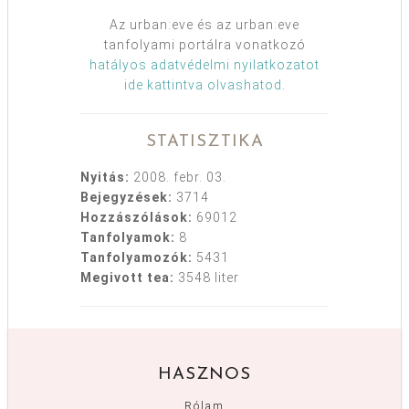
Az urban:eve és az urban:eve
tanfolyami portálra vonatkozó
hatályos adatvédelmi nyilatkozatot
ide kattintva olvashatod
.
STATISZTIKA
Nyitás:
2008. febr. 03.
Bejegyzések:
3714
Hozzászólások:
69012
Tanfolyamok:
8
Tanfolyamozók:
5431
Megivott tea:
3548 liter
HASZNOS
Rólam