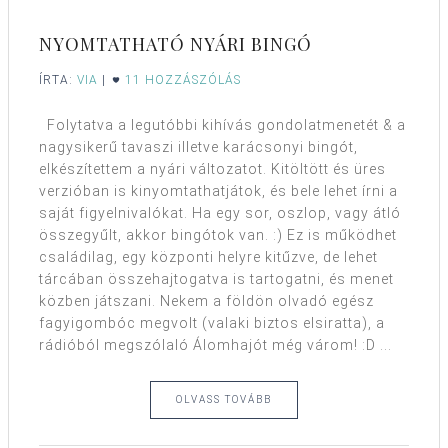
NYOMTATHATÓ NYÁRI BINGÓ
ÍRTA:
VIA
|
11 HOZZÁSZÓLÁS
Folytatva a legutóbbi kihívás gondolatmenetét & a
nagysikerű tavaszi illetve karácsonyi bingót,
elkészítettem a nyári változatot. Kitöltött és üres
verzióban is kinyomtathatjátok, és bele lehet írni a
saját figyelnivalókat. Ha egy sor, oszlop, vagy átló
összegyűlt, akkor bingótok van. :) Ez is működhet
családilag, egy központi helyre kitűzve, de lehet
tárcában összehajtogatva is tartogatni, és menet
közben játszani. Nekem a földön olvadó egész
fagyigombóc megvolt (valaki biztos elsiratta), a
rádióból megszólaló Álomhajót még várom! :D ...
OLVASS TOVÁBB