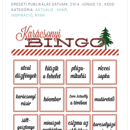
EREDETI PUBLIKÁLÁS DÁTUMA:
2014. JÚNIUS 10., KEDD
KATEGÓRIA:
AKTUÁLIS - NYÁR
,
INSPIRÁCIÓ
,
NYÁR