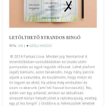
LETÖLTHETŐ STRANDOS BINGÓ
ÍRTA:
VIA
|
SZÓLJ HOZZÁ!
© 2014 Farkas Lívia. Minden jog fenntartva! A
strandolásban-uszodázásban az úszás utáni
punnyadás az egyik legjobb időszak. Lehet plafont
(eget) bámulni, azon tanakodni, hogy hány percre
üljünk a szaunába, és kiszámolni, hogy mikor és
mi legyen az ebéd, ha utána még emészteni és
úszni is akarunk (ami teli hassal borzasztó). Na,
aztán van egy pillanat, amikor az aktuálisan
olvasott könyv helyett jöhet a rejtvényújság, esetleg
egy jó kis bingó! :) Utóbbira is felkészültek lehettek