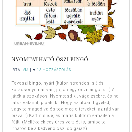
NYOMTATHATÓ ŐSZI BINGÓ
ÍRTA:
VIA
|
13 HOZZÁSZÓLÁS
Tavaszi bingó, nyári (külön strandos is!) és
karácsonyi már van, jöjjön egy őszi bingó is! :) A
játék a szokásos. Nyomtasd ki, vágd zsebre, és ha
látsz valamit, pipáld ki! Hogy az utcán figyeled,
vagy te magad valósítod meg a terveket, az rád van
bízva. :) Kattints ide, és máris küldöm e-mailen a
fájlt! (Mellékelek egy üres verziót is, amibe te
írhatod be a kedvenc őszi dolgaiat!) ...