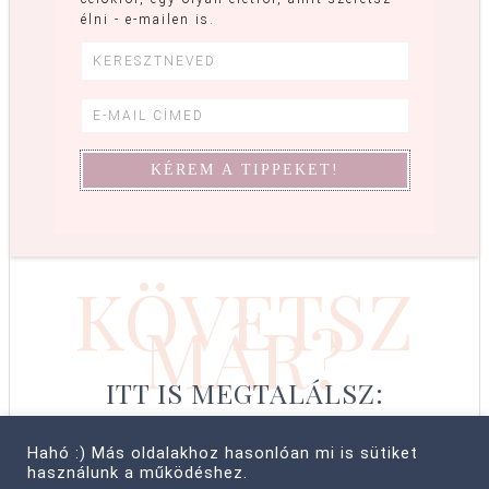
élni - e-mailen is.
KÖVETSZ
MÁR?
ITT IS MEGTALÁLSZ:
Hahó :) Más oldalakhoz hasonlóan mi is sütiket
használunk a működéshez.