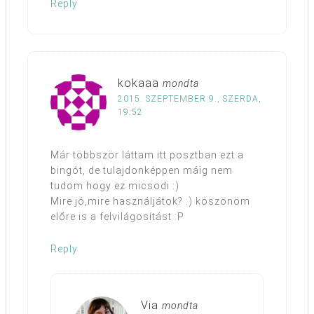
Reply
kokaaa
mondta
2015. SZEPTEMBER 9., SZERDA,
19:52
Már többször láttam itt posztban ezt a
bingót, de tulajdonképpen máig nem
tudom hogy ez micsodi :)
Mire jó,mire használjátok? :) köszönöm
előre is a felvilágosítást :P
Reply
Via
mondta