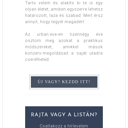
Tarts velem és alakíts ki te is egy
olyan életet, amiben egyszerre lehetsz
határozott, laza és szabad. Mert érsz
annyit, hogy tegyél magadért.
Az urban:eve-en tizennégy éve
osztom meg azokat a praktikus
módszereket, amikkel mások
konzerv-megoldásait a saját utadra
cserélheted.
RAJTA VAGY A LISTÁN?
Csatlakozz a hírlevelem