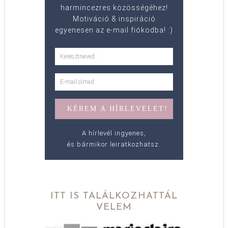
harmincezres közösségéhez!
Motiváció & inspiráció
egyenesen az e-mail fiókodba! :)
A hírlevél ingyenes,
és bármikor leiratkozhatsz.
ITT IS TALÁLKOZHATTÁL
VELEM