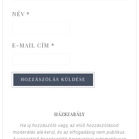
NÉV
*
E-MAIL CÍM
*
HÁZSZABÁLY
Ha új hozzászóló vagy, az első hozzászólásod
moderálás alá kerül, és az elfogadásig nem publikus.
A visszatérő hozzászólók bejegyzései automatikusan