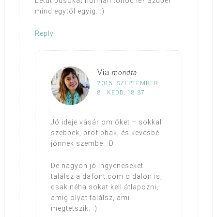
betűtípusokat honnan töltöd le? Szuper
mind egytől egyig. :)
Reply
Via
mondta
2015. SZEPTEMBER
8., KEDD, 18:37
Jó ideje vásárlom őket – sokkal
szebbek, profibbak, és kevésbé
jönnek szembe. :D
De nagyon jó ingyeneseket
találsz a dafont.com oldalon is,
csak néha sokat kell átlapozni,
amíg olyat találsz, ami
megtetszik. :)