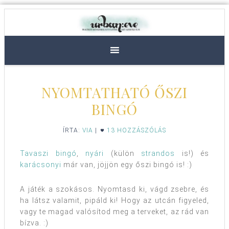
NYOMTATHATÓ ŐSZI
BINGÓ
ÍRTA:
VIA
|
13 HOZZÁSZÓLÁS
Tavaszi bingó
,
nyári
(külön
strandos
is!) és
karácsonyi
már van, jöjjön egy őszi bingó is! :)
A játék a szokásos. Nyomtasd ki, vágd zsebre, és
ha látsz valamit, pipáld ki! Hogy az utcán figyeled,
vagy te magad valósítod meg a terveket, az rád van
bízva. :)