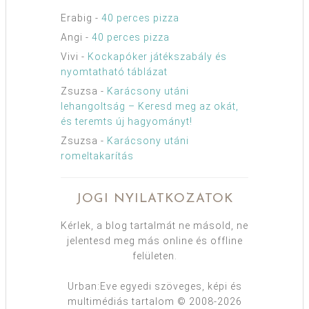
Erabig
-
40 perces pizza
Angi
-
40 perces pizza
Vivi
-
Kockapóker játékszabály és
nyomtatható táblázat
Zsuzsa
-
Karácsony utáni
lehangoltság – Keresd meg az okát,
és teremts új hagyományt!
Zsuzsa
-
Karácsony utáni
romeltakarítás
JOGI NYILATKOZATOK
Kérlek, a blog tartalmát ne másold, ne
jelentesd meg más online és offline
felületen.
Urban:Eve egyedi szöveges, képi és
multimédiás tartalom © 2008-2026