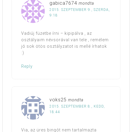
gabica7674
mondta
2015. SZEPTEMBER 9., SZERDA,
9:18
Vadiúj füzetbe írni – kipipálva , az
osztályaim névsorával van tele , remélem
jó sok ötös osztályzatot is mellé írhatok
:)
Reply
voks25
mondta
2015. SZEPTEMBER 8., KEDD,
18:44
Via, az üres bingót nem tartalmazta