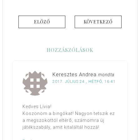
ELŐZŐ
KÖVETKEZŐ
HOZZÁSZÓLÁSOK
Keresztes Andrea
mondta
2017. JÚLIUS 24., HÉTFŐ, 16:41
Kedves Lívia!
Köszönöm a bingókat! Nagyon tetszik ez
a megszokottól eltérő, számomra új
játékszabály, amit kitaláltál hozzá!