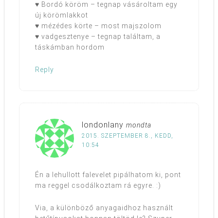
♥ Bordó köröm – tegnap vásároltam egy
új körömlakkot
♥ mézédes körte – most majszolom
♥ vadgesztenye – tegnap találtam, a
táskámban hordom
Reply
londonlany
mondta
2015. SZEPTEMBER 8., KEDD,
10:54
Én a lehullott falevelet pipálhatom ki, pont
ma reggel csodálkoztam rá egyre. :)
Via, a különböző anyagaidhoz használt