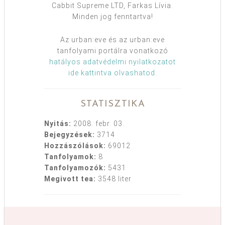
Cabbit Supreme LTD, Farkas Lívia.
Minden jog fenntartva!
Az urban:eve és az urban:eve
tanfolyami portálra vonatkozó
hatályos adatvédelmi nyilatkozatot
ide kattintva olvashatod
.
STATISZTIKA
Nyitás:
2008. febr. 03.
Bejegyzések:
3714
Hozzászólások:
69012
Tanfolyamok:
8
Tanfolyamozók:
5431
Megivott tea:
3548 liter