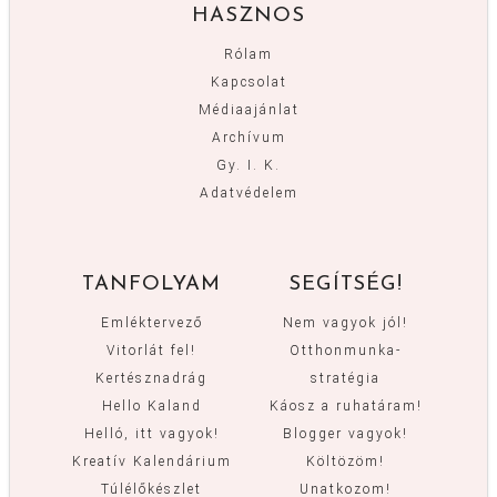
HASZNOS
Rólam
Kapcsolat
Médiaajánlat
Archívum
Gy. I. K.
Adatvédelem
TANFOLYAM
SEGÍTSÉG!
Emléktervező
Nem vagyok jól!
Vitorlát fel!
Otthonmunka-
Kertésznadrág
stratégia
Hello Kaland
Káosz a ruhatáram!
Helló, itt vagyok!
Blogger vagyok!
Kreatív Kalendárium
Költözöm!
Túlélőkészlet
Unatkozom!