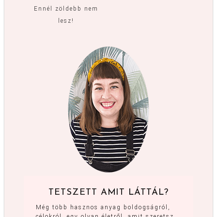
Ennél zöldebb nem
lesz!
TETSZETT AMIT LÁTTÁL?
Még több hasznos anyag boldogságról,
célokról, egy olyan életről, amit szeretsz