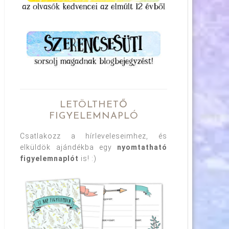
LETÖLTHETŐ
FIGYELEMNAPLÓ
Csatlakozz a hírleveleseimhez, és
elküldök ajándékba egy
nyomtatható
figyelemnaplót
is! :)