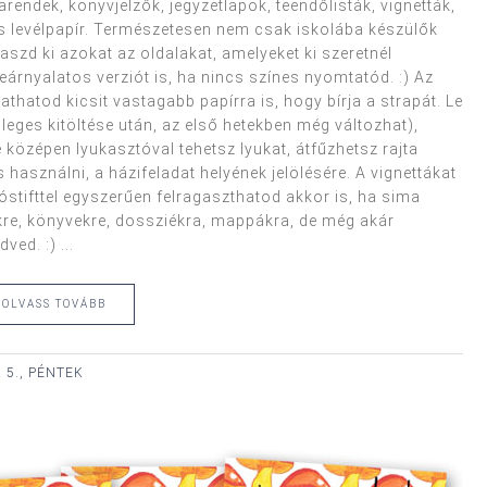
rendek, könyvjelzők, jegyzetlapok, teendőlisták, vignetták,
és levélpapír. Természetesen nem csak iskolába készülők
laszd ki azokat az oldalakat, amelyeket ki szeretnél
árnyalatos verziót is, ha nincs színes nyomtatód. :) Az
thatod kicsit vastagabb papírra is, hogy bírja a strapát. Le
leges kitöltése után, az első hetekben még változhat),
e középen lyukasztóval tehetsz lyukat, átfűzhetsz rajta
használni, a házifeladat helyének jelölésére. A vignettákat
stifttel egyszerűen felragaszthatod akkor is, ha sima
re, könyvekre, dossziékra, mappákra, de még akár
ed. :) ...
OLVASS TOVÁBB
 5., PÉNTEK