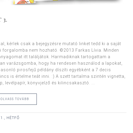
 3.
, kérlek csak a bejegyzésre mutató linket tedd ki a saját
 forgalomba nem hozható. ©2013 Farkas Lívia. Minden
 anyagomat itt találjátok. Harmadiknak tartogattam a
yiban varázsgomba, hogy ha rendesen használod a lapokat,
Hasonló pirosfejű példány díszíti egyébként a 7 decis
cs is értelme teát inni. :) A szett tartalma szintén vignetta,
, levélpapír, könyvjelző és kilincsakasztó. ...
OLVASS TOVÁBB
1., HÉTFŐ