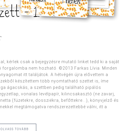
T
, kérlek csak a bejegyzésre mutató linket tedd ki a saját
 forgalomba nem hozható. ©2013 Farkas Lívia. Minden
anyagomat itt találjátok. A hétvégén újra elővettem a
ezekből készítettem több nyomtatható szettet is, íme
rga ágacskás, a szettben pedig található pipálós
egyzetlap, vonalas levélpapír, kilincsakasztó (ne zavarj,
gnetta (füzetekre, dossziékra, befőttekre...), könyvjelző és
ínekkel megtámogatva rendszerezettebbé válni, itt a
OLVASS TOVÁBB