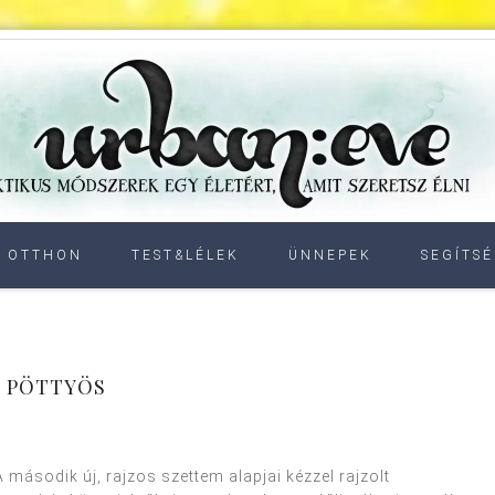
OTTHON
TEST&LÉLEK
ÜNNEPEK
SEGÍTSÉ
. PÖTTYÖS
 második új, rajzos szettem alapjai kézzel rajzolt