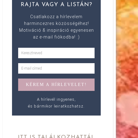
RAJTA VAGY A LISTÁN?
Csatlakozz a hírlevelem
harmincezres közösségéhez!
Motiváció & inspiráció egyenesen
az e-mail fiókodba! :)
A hírlevél ingyenes,
és bármikor leiratkozhatsz.
ITT IS TALÁLKOZHATTÁL