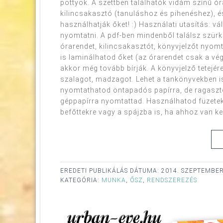
pöttyök. A szettben találhatók vidám színű óra
kilincsakasztó (tanuláshoz és pihenéshez), 
használhatják őket! :) Használati utasítás: vá
nyomtatni. A pdf-ben mindenből találsz szürke
órarendet, kilincsakasztót, könyvjelzőt nyomta
is laminálhatod őket (az órarendet csak a vég
akkor még tovább bírják. A könyvjelző tetejér
szalagot, madzagot. Lehet a tankönyvekben is 
nyomtathatod öntapadós papírra, de ragasztó
géppapírra nyomtattad. Használhatod füzetek
befőttekre vagy a spájzba is, ha ahhoz van kedv
EREDETI PUBLIKÁLÁS DÁTUMA:
2014. SZEPTEMBER
KATEGÓRIA:
MUNKA
,
ŐSZ
,
RENDSZEREZÉS