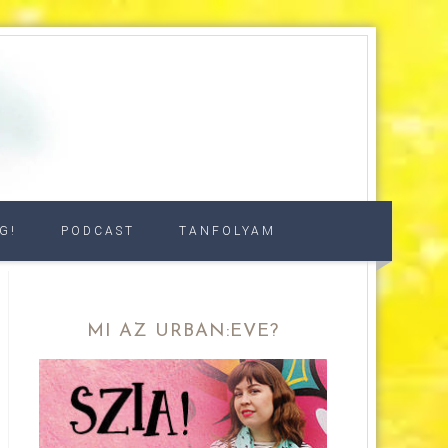
G!
PODCAST
TANFOLYAM
MI AZ URBAN:EVE?