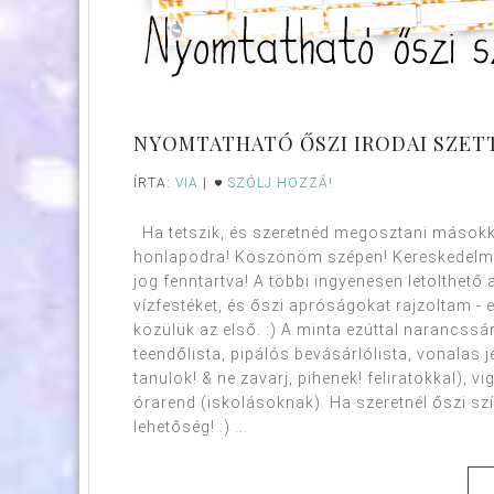
NYOMTATHATÓ ŐSZI IRODAI SZET
ÍRTA:
VIA
|
SZÓLJ HOZZÁ!
Ha tetszik, és szeretnéd megosztani másokkal
honlapodra! Köszönöm szépen! Kereskedelmi
jog fenntartva! A többi ingyenesen letölthető 
vízfestéket, és őszi apróságokat rajzoltam - 
közülük az első. :) A minta ezúttal narancssá
teendőlista, pipálós bevásárlólista, vonalas j
tanulok! & ne zavarj, pihenek! feliratokkal), vi
órarend (iskolásoknak). Ha szeretnél őszi sz
lehetőség! :) ...