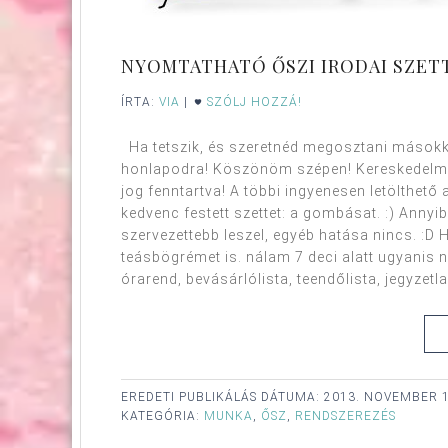
NYOMTATHATÓ ŐSZI IRODAI SZETT
ÍRTA:
VIA
|
SZÓLJ HOZZÁ!
Ha tetszik, és szeretnéd megosztani másokkal
honlapodra! Köszönöm szépen! Kereskedelmi
jog fenntartva! A többi ingyenesen letölthető
kedvenc festett szettet: a gombásat. :) Ann
szervezettebb leszel, egyéb hatása nincs. :D 
teásbögrémet is. nálam 7 deci alatt ugyanis nin
órarend, bevásárlólista, teendőlista, jegyzetlap
EREDETI PUBLIKÁLÁS DÁTUMA:
2013. NOVEMBER 1
KATEGÓRIA:
MUNKA
,
ŐSZ
,
RENDSZEREZÉS