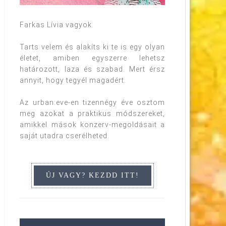
Farkas Lívia vagyok.
Tarts velem és alakíts ki te is egy olyan
életet, amiben egyszerre lehetsz
határozott, laza és szabad. Mert érsz
annyit, hogy tegyél magadért.
Az urban:eve-en tizennégy éve osztom
meg azokat a praktikus módszereket,
amikkel mások konzerv-megoldásait a
saját utadra cserélheted.