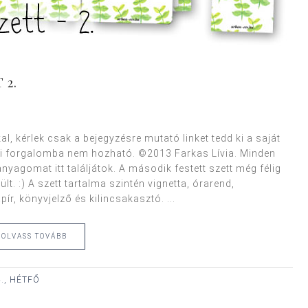
 2.
, kérlek csak a bejegyzésre mutató linket tedd ki a saját
 forgalomba nem hozható. ©2013 Farkas Lívia. Minden
anyagomat itt találjátok. A második festett szett még félig
lt. :) A szett tartalma szintén vignetta, órarend,
pír, könyvjelző és kilincsakasztó. ...
OLVASS TOVÁBB
., HÉTFŐ