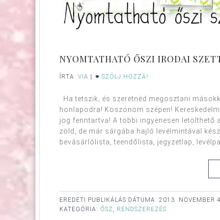
NYOMTATHATÓ ŐSZI IRODAI SZETT
ÍRTA:
VIA
|
SZÓLJ HOZZÁ!
Ha tetszik, és szeretnéd megosztani másokkal
honlapodra! Köszönöm szépen! Kereskedelmi
jog fenntartva! A többi ingyenesen letölthető 
zöld, de már sárgába hajló levélmintával készü
bevásárlólista, teendőlista, jegyzetlap, levélpa
EREDETI PUBLIKÁLÁS DÁTUMA:
2013. NOVEMBER 4
KATEGÓRIA:
ŐSZ
,
RENDSZEREZÉS