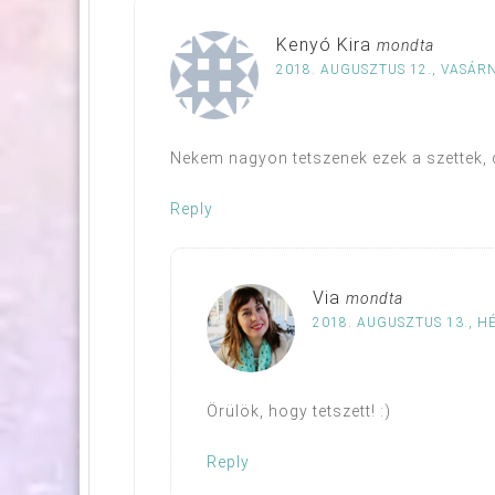
Kenyó Kira
mondta
2018. AUGUSZTUS 12., VASÁRN
Nekem nagyon tetszenek ezek a szettek, d
Reply
Via
mondta
2018. AUGUSZTUS 13., HÉ
Örülök, hogy tetszett! :)
Reply