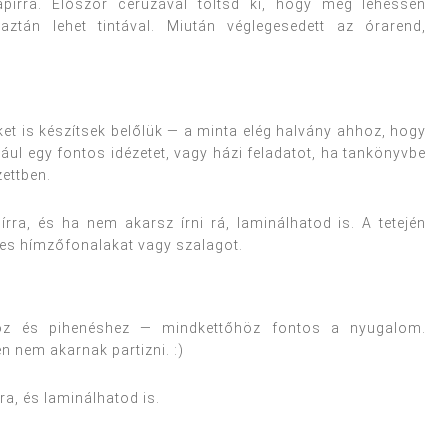
rra. Először ceruzával töltsd ki, hogy még lehessen
ztán lehet tintával. Miután véglegesedett az órarend,
et is készítsek belőlük — a minta elég halvány ahhoz, hogy
éldául egy fontos idézetet, vagy házi feladatot, ha tankönyvbe
zettben.
a, és ha nem akarsz írni rá, laminálhatod is. A tetején
ínes hímzőfonalakat vagy szalagot.
hoz és pihenéshez — mindkettőhöz fontos a nyugalom.
en nem akarnak partizni. :)
, és laminálhatod is.