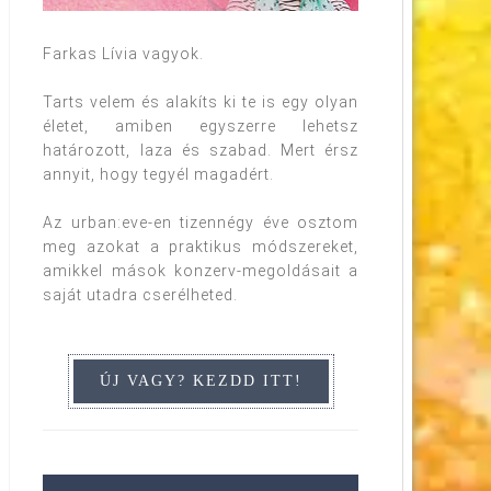
Farkas Lívia vagyok.
Tarts velem és alakíts ki te is egy olyan
életet, amiben egyszerre lehetsz
határozott, laza és szabad. Mert érsz
annyit, hogy tegyél magadért.
Az urban:eve-en tizennégy éve osztom
meg azokat a praktikus módszereket,
amikkel mások konzerv-megoldásait a
saját utadra cserélheted.
tedd ki a saját honlapodra! Köszönöm szépen! Keres