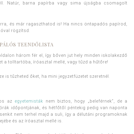
kell. Natúr, barna papírba vagy sima újságba csomagolt
a, és már ragaszthatod is! Ha nincs öntapadós papírod,
óval rögzítsd.
IPÁLÓS TEENDŐLISTA
oldalon három fér el, így bőven jut hely minden iskolakezdő
t a tolltartóba, íróasztal mellé, vagy tűzd a hűtőre!
is tűzheted őket, ha mini jegyzetfüzetet szeretnél.
nos az
egyetemisták
nem biztos, hogy „beleférnek”, de a
órák időpontjának, és hétfőtől péntekig pedig van naponta
senkit nem terhel majd a suli, így a délutáni programoknak
jébe és az íróasztal mellé is.