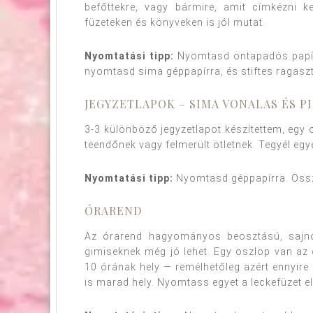
befőttekre, vagy bármire, amit címkézni 
füzeteken és könyveken is jól mutat.
Nyomtatási tipp:
Nyomtasd öntapadós papírr
nyomtasd sima géppapírra, és stiftes ragaszt
JEGYZETLAPOK – SIMA VONALAS ÉS P
3-3 különböző jegyzetlapot készítettem, egy 
teendőnek vagy felmerült ötletnek. Tegyél egye
Nyomtatási tipp:
Nyomtasd géppapírra. Össze 
ÓRAREND
Az órarend hagyományos beosztású, saj
gimiseknek még jó lehet. Egy oszlop van az 
10 órának hely — remélhetőleg azért ennyire 
is marad hely. Nyomtass egyet a leckefüzet ele