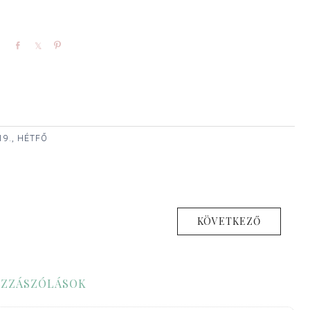
Share
Share
Pin
19., HÉTFŐ
KÖVETKEZŐ
ZZÁSZÓLÁSOK