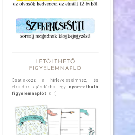
LETÖLTHETŐ
FIGYELEMNAPLÓ
Csatlakozz a hírleveleseimhez, és
elküldök ajándékba egy
nyomtatható
figyelemnaplót
is! :)