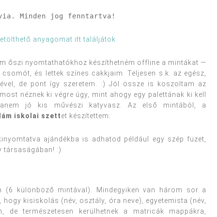
via. Minden jog fenntartva!
etölthető anyagomat itt találjátok.
dám őszi nyomtathatókhoz készíthetném offline a mintákat —
somót, és lettek színes cakkjaim. Teljesen s.k. az egész,
ével, de pont így szeretem. :) Jól össze is koszoltam az
most néznek ki végre úgy, mint ahogy egy palettának ki kell
 hanem jó kis művészi katyvasz. Az első mintából, a
dám iskolai szett
et készítettem.
 kinyomtatva ajándékba is adhatod például egy szép füzet,
v társaságában! :)
on (6 különböző mintával). Mindegyiken van három sor a
ó, hogy kisiskolás (név, osztály, óra neve), egyetemista (név,
in, de természetesen kerülhetnek a matricák mappákra,