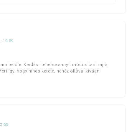
, 10:09
am belőle. Kérdés: Lehetne annyit módosítani rajta,
ert így, hogy nincs kerete, nehéz ollóval kivágni.
12:55