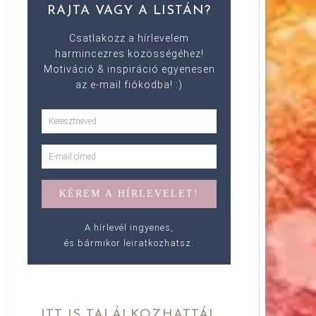
RAJTA VAGY A LISTÁN?
Csatlakozz a hírlevelem
harmincezres közösségéhez!
Motiváció & inspiráció egyenesen
az e-mail fiókodba! :)
A hírlevél ingyenes,
és bármikor leiratkozhatsz.
ITT IS TALÁLKOZHATTÁL