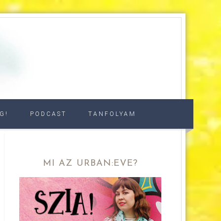
G!
PODCAST
TANFOLYAM
MI AZ URBAN:EVE?