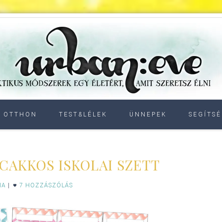
OTTHON
TEST&LÉLEK
ÜNNEPEK
SEGÍTSÉ
AKKOS ISKOLAI SZETT
IA
|
7 HOZZÁSZÓLÁS