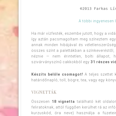
©2013 Farkas Lí
A többi ingyenesen l
Ha már vízfesték, eszembe jutott, hogy a vi
így aztán pacsmagoltam meg színeztem egy c
annak minden hibájával és véletlenszerűség
összes színt a palettákban a színkeveréstől, 
néznie — nem érintetlen, bolti állapot,
szivárványszínű cakkokból egy
31 részes vi
Készíts belőle csomagot!
A teljes szettet
határidőnapló, toll, bögre, tea, vagy egy köny
VIGNETTÁK
Összesen
18 vignetta
található két oldal
feliratoknak, attól függően kerülhet rá az inf
kurzuskód, óra neve) használja a füzete