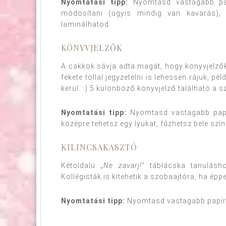
Nyomtatási tipp:
Nyomtasd vastagabb papí
módosítani (úgyis mindig van kavarás), a
laminálhatod.
KÖNYVJELZŐK
A cakkok sávja adta magát, hogy könyvjelzők
fekete tollal jegyzetelni is lehessen rájuk, p
kerül. :) 5 különböző könyvjelző található a s
Nyomtatási tipp:
Nyomtasd vastagabb papírr
középre tehetsz egy lyukat, fűzhetsz bele sz
KILINCSAKASZTÓ
Kétoldalú „
Ne zavarj!
” táblácska tanulás
Kollégisták is kitehetik a szobaajtóra, ha épp
Nyomtatási tipp:
Nyomtasd vastagabb papírra