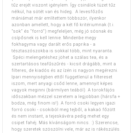
tűz erejét viszont igénylem. Így csinálok tüzet tűz
nélkül, ha sötét van és hideg. A levesfőzős
mániámat már említettem többször, ilyenkor
azonban amellett, hogy a két fő kritériumnak (t.i.
"sok" és "forró") megfeleljen, még jó sósnak és
csípősnek is kell lennie. Mindenbe megy
fokhagyma vagy darált erős paprika - a
tésztaszószokba is sokkal több, mint nyaranta.
Spéci melengetéshez jöhet a szálas tea, és a
szertartásos teafűszűrés - kicsit drágább, mint a
filteres, de kiadós és az ízén is nagyon megérezni.
Ipari mennyiségben ettől függetlenül a filtereset
iszom, mert anyagi csőd lenne, amennyit képes
vagyok meginni (bármilyen teából). A torokfájós
időszakban mézzel szeretem a legjobban (hársfa +
bodza, még finom is!). A forró csoki legyen igazi
forró csoki - csokiból meg tejből, a kakaó főzött
és nem instant, a tejeskávéra pedig mehet egy
csipet fahéj. Más kívánságom nincs. :) Szerencse,
hogy szeretek szöszölni vele, már az is rákészülés.