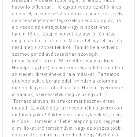
lakásban. A család többi tagját is lerajzolhatod
hasonló stílusban. Ha együtt vacsoráznál 5 híres
emberrel, ki lenne az? A vacsorára nincs sok esély,
de a beszélgetéshez legközelebb eső dolog az, ha
elolvasod az életrajzukat -- így is sokat lehet
tanulni tőlük. Lógj le hanyatt az ágyról, és nézd
meg a szobát fejjel lefelé. Mássz fel egy létrára, és
nézd meg a szobát felülről. Tanuld be a kedvenc
számod paródiaváltozatának szövegét
(inspirációért fordulj Weird Alhez vagy az Irigy
Hónaljmirigyhez), és amikor megszólal a rádióban
az eredeti, direkt énekeld rá a másikat. Tartsatok
ottalvós bulit a barátaiddal - minden alkalommal
máshol legyen a főhadiszállás. Ha már gyerekeitek
is vannak, szervezzétek meg velük együtt. :)
Tornázz aktívan, és amikor már késznek érzed
magad rá, próbáld (újra) megcsinálni a gyerekkori
mutatványokat! Bukfencezz, cigánykerekezz, menj
le hídba... Ismered a “Fehér alapon piros négyzet”
c. milliókat érő remekművet, vagy az összes többi
absztraktot, amire azt mondtad, hogy “ilyet én is