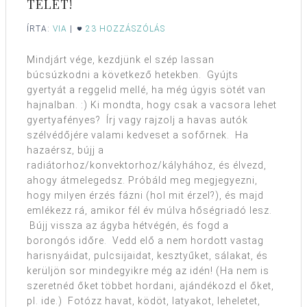
TELET!
ÍRTA:
VIA
|
23 HOZZÁSZÓLÁS
Mindjárt vége, kezdjünk el szép lassan
búcsúzkodni a következő hetekben. Gyújts
gyertyát a reggelid mellé, ha még úgyis sötét van
hajnalban. :) Ki mondta, hogy csak a vacsora lehet
gyertyafényes? Írj vagy rajzolj a havas autók
szélvédőjére valami kedveset a sofőrnek. Ha
hazaérsz, bújj a
radiátorhoz/konvektorhoz/kályhához, és élvezd,
ahogy átmelegedsz. Próbáld meg megjegyezni,
hogy milyen érzés fázni (hol mit érzel?), és majd
emlékezz rá, amikor fél év múlva hőségriadó lesz.
Bújj vissza az ágyba hétvégén, és fogd a
borongós időre. Vedd elő a nem hordott vastag
harisnyáidat, pulcsijaidat, kesztyűket, sálakat, és
kerüljön sor mindegyikre még az idén! (Ha nem is
szeretnéd őket többet hordani, ajándékozd el őket,
pl. ide.) Fotózz havat, ködöt, latyakot, leheletet,