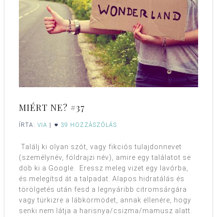
MIÉRT NE? #37
ÍRTA:
VIA
|
39 HOZZÁSZÓLÁS
Találj ki olyan szót, vagy fikciós tulajdonnevet
(személynév, földrajzi név), amire egy találatot se
dob ki a Google. Eressz meleg vizet egy lavórba,
és melegítsd át a talpadat. Alapos hidratálás és
törölgetés után fesd a legnyáribb citromsárgára
vagy türkizre a lábkörmödet, annak ellenére, hogy
senki nem látja a harisnya/csizma/mamusz alatt.