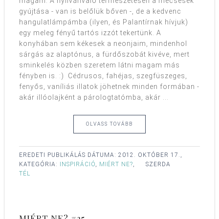
magam. A nyilvánvaló természetesen a mécsesek
gyújtása - van is belőlük bőven -, de a kedvenc
hangulatlámpámba (ilyen, és Palantírnak hívjuk)
egy meleg fényű tartós izzót tekertünk. A
konyhában sem kékesek a neonjaim, mindenhol
sárgás az alaptónus, a fürdőszobát kivéve, mert
sminkelés közben szeretem látni magam más
fényben is. :) Cédrusos, fahéjas, szegfüszeges,
fenyős, vaníliás illatok jöhetnek minden formában -
akár illóolajként a párologtatómba, akár ...
OLVASS TOVÁBB
EREDETI PUBLIKÁLÁS DÁTUMA:
2012. OKTÓBER 17.,
KATEGÓRIA:
INSPIRÁCIÓ
,
MIÉRT NE?
,
SZERDA
TÉL
MIÉRT NE? #35