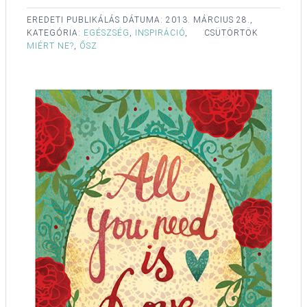
EREDETI PUBLIKÁLÁS DÁTUMA:
2013. MÁRCIUS 28.,
KATEGÓRIA:
EGÉSZSÉG
,
INSPIRÁCIÓ
,
CSÜTÖRTÖK
MIÉRT NE?
,
ŐSZ