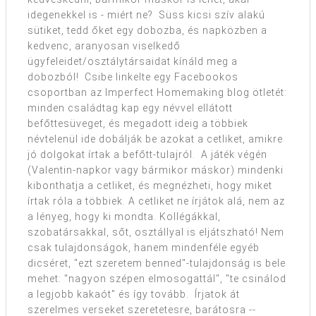
idegenekkel is - miért ne? Süss kicsi szív alakú
sütiket, tedd őket egy dobozba, és napközben a
kedvenc, aranyosan viselkedő
ügyfeleidet/osztálytársaidat kínáld meg a
dobozból! Csibe linkelte egy Facebookos
csoportban az Imperfect Homemaking blog ötletét:
minden családtag kap egy névvel ellátott
befőttesüveget, és megadott ideig a többiek
névtelenül ide dobálják be azokat a cetliket, amikre
jó dolgokat írtak a befőtt-tulajról. A játék végén
(Valentin-napkor vagy bármikor máskor) mindenki
kibonthatja a cetliket, és megnézheti, hogy miket
írtak róla a többiek. A cetliket ne írjátok alá, nem az
a lényeg, hogy ki mondta. Kollégákkal,
szobatársakkal, sőt, osztállyal is eljátszható! Nem
csak tulajdonságok, hanem mindenféle egyéb
dicséret, "ezt szeretem benned"-tulajdonság is bele
mehet: "nagyon szépen elmosogattál", "te csinálod
a legjobb kakaót" és így tovább. Írjatok át
szerelmes verseket szeretetesre, barátosra --