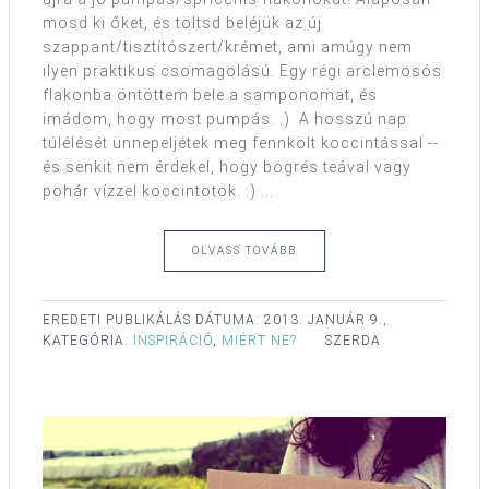
mosd ki őket, és töltsd beléjük az új
szappant/tisztítószert/krémet, ami amúgy nem
ilyen praktikus csomagolású. Egy régi arclemosós
flakonba öntöttem bele a samponomat, és
imádom, hogy most pumpás. :) A hosszú nap
túlélését ünnepeljétek meg fennkölt koccintással --
és senkit nem érdekel, hogy bögrés teával vagy
pohár vízzel koccintotok. :) ...
OLVASS TOVÁBB
EREDETI PUBLIKÁLÁS DÁTUMA:
2013. JANUÁR 9.,
KATEGÓRIA:
INSPIRÁCIÓ
,
MIÉRT NE?
SZERDA