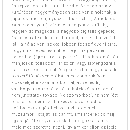
és képzelj dolgokat a kráterekbe. Az angolszász
kultúrában hagyományosan arca van a holdnak, a
japánok (meg én) nyuszit látnak bele. :) A mobilos
kamerád helyett (akármilyen nagynak is tűnik),
reggel vidd magaddal a nagyobb digitális gépedet,
és ne csak feleslegesen hurcold, hanem használd
is! Ha nálad van, sokkal jobban fogsz figyelni arra,
hogy mi érdekes, és mit lenne jó megörökíteni.
Fedezd fel (újra) a régi egyszerű játékok örömét, és
menjetek ki tollasozni, frizbizni vagy lábtengózni a
barátokkal/családdal. A legközelebbi nagy családi
összeröffenéssen próbálj meg konstruktívan
elbeszélgetni azzal a rokonnal, akivel eddig
valahogy a köszönésen és a kötelező körökön túl
nem jutottatok tovább. Ne szomorkodj, ha nem jött
össze idén sem az út a kedvenc városodba -
gyűjtsd csak a jó ötleteket, üzletek címét,
múzeumok listáját, és bárimt, ami érdekel: csinálj
egy saját útikönyvet azokkal a dolgokkal, amiket
majd meg szeretnél nézni, így amikor eljön az ideje,