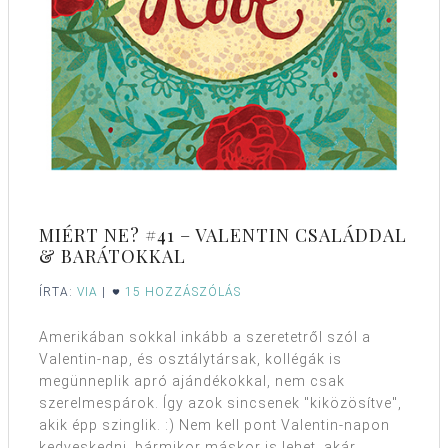
MIÉRT NE? #41 – VALENTIN CSALÁDDAL
& BARÁTOKKAL
ÍRTA:
VIA
|
15 HOZZÁSZÓLÁS
Amerikában sokkal inkább a szeretetről szól a
Valentin-nap, és osztálytársak, kollégák is
megünneplik apró ajándékokkal, nem csak
szerelmespárok. Így azok sincsenek "kiközösítve",
akik épp szinglik. :) Nem kell pont Valentin-napon
kedveskedni, bármikor máskor is lehet, akár