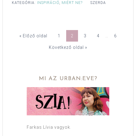
KATEGÓRIA:
INSPIRÁCIÓ
,
MIÉRT NE?
SZERDA
« Előző oldal
1
2
3
4
…
6
Következő oldal »
MI AZ URBAN:EVE?
Farkas Lívia vagyok.