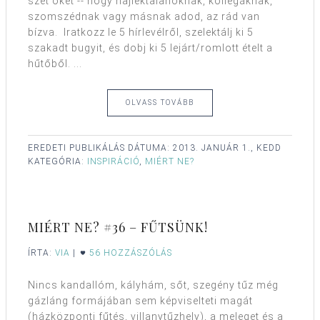
szét őket -- hogy hajléktalanoknak, kollégáknak,
szomszédnak vagy másnak adod, az rád van
bízva. Iratkozz le 5 hírlevélről, szelektálj ki 5
szakadt bugyit, és dobj ki 5 lejárt/romlott ételt a
hűtőből. ...
OLVASS TOVÁBB
EREDETI PUBLIKÁLÁS DÁTUMA:
2013. JANUÁR 1., KEDD
KATEGÓRIA:
INSPIRÁCIÓ
,
MIÉRT NE?
MIÉRT NE? #36 – FŰTSÜNK!
ÍRTA:
VIA
|
56 HOZZÁSZÓLÁS
Nincs kandallóm, kályhám, sőt, szegény tűz még
gázláng formájában sem képviselteti magát
(házközponti fűtés, villanytűzhely), a meleget és a