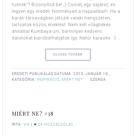
tudnék”? Bizonyítsd be! ;) Csinálj egy sajátot, és
legyen egy eredeti festményed a nappaliban! Ha a
baráti társaságban játszik valaki hangszeren,
tartsatok közös éneklést. Nem kell világbékés
áhitattal Kumbaya-zni, bármilyen kedvenc
dalotokat kipróbálhatjátok így. Natúr karaoke. :) ...
OLVASS TOVÁBB
EREDETI PUBLIKÁLÁS DÁTUMA:
2013. JANUÁR 16.,
KATEGÓRIA:
INSPIRÁCIÓ
,
MIÉRT NE?
SZERDA
MIÉRT NE? #38
ÍRTA:
VIA
|
24 HOZZÁSZÓLÁS