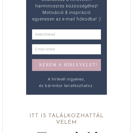
harmincezres közösségéhez!
Motiváció & inspiráció
egyenesen az e-mail fiókodba! :)
A hírlevél ingyenes,
és bármikor leiratkozhatsz.
ITT IS TALÁLKOZHATTÁL
VELEM