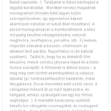
Belső napsütés. :) Találjatok ki titkos kézfogást a
legjobb barátoddal. Wordben tervezz magadnak
monogramot (minden betű legyen külön
szövegdobozban, így egymáshoz képest
akármilyen irányban el tudod őket mozdítani). A
párod monogramjával is kombinálhatod, a kész
mű pedig kerülhet névjegykártyára, esküvői
meghívóra, levélfejlécre, pecsétre, stb. Írj kedves,
inspiráló szavakat a buszon, villamoson az
ablakon levő párába. Rajzolhatsz is (én katicát
szoktam). Találd ki, hogy ha az életedről film
készülne, melyik színész játszana téged és a többi
fontos szereplőt. A filmzenét is állítsd össze -- a
még meg nem történt eseményekhez is válassz
dalokat (pl. holdraszállásodról hazatérés, indiai
látogatásod, Oscar-beszéded alatt szóló zene). A
válogatást másold át az mp3 lejátszódra, és
hallgasd, amikor szükséged van egy kis filmes
segítségre. :) A maradék karácsonyi sütikből
készíts kis válogatás-csomagokat, és osztogasd