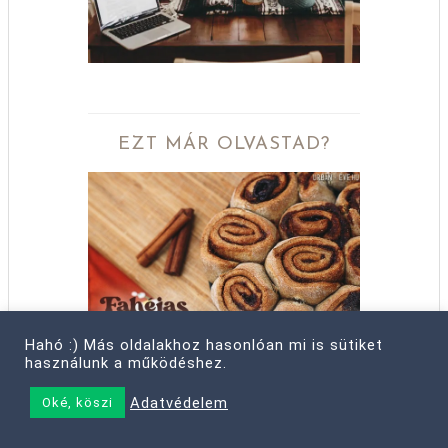
EZT MÁR OLVASTAD?
Hahó :) Más oldalakhoz hasonlóan mi is sütiket
használunk a működéshez.
FAHÉJAS CSIGA
Adatvédelem
Oké, köszi