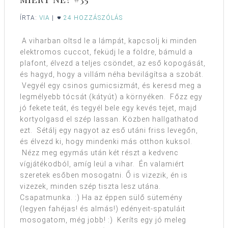
ÍRTA:
VIA
|
24 HOZZÁSZÓLÁS
A viharban oltsd le a lámpát, kapcsolj ki minden
elektromos cuccot, feküdj le a földre, bámuld a
plafont, élvezd a teljes csöndet, az eső kopogását,
és hagyd, hogy a villám néha bevilágítsa a szobát.
Vegyél egy csinos gumicsizmát, és keresd meg a
legmélyebb tócsát (kátyút) a környéken. Főzz egy
jó fekete teát, és tegyél bele egy kevés tejet, majd
kortyolgasd el szép lassan. Közben hallgathatod
ezt. Sétálj egy nagyot az eső utáni friss levegőn,
és élvezd ki, hogy mindenki más otthon kuksol.
Nézz meg egymás után két részt a kedvenc
vígjátékodból, amíg leül a vihar. Én valamiért
szeretek esőben mosogatni. Ő is vizezik, én is
vizezek, minden szép tiszta lesz utána.
Csapatmunka. :) Ha az éppen sülő sütemény
(legyen fahéjas! és almás!) edényeit-spatuláit
mosogatom, még jobb! :) Keríts egy jó meleg