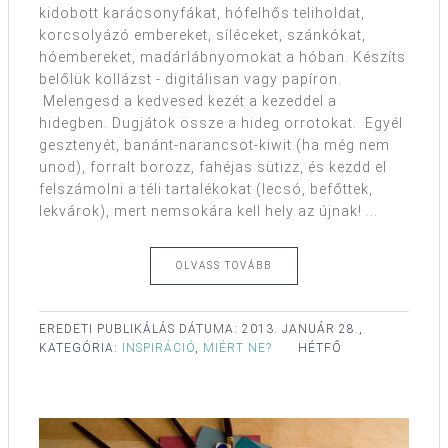
kidobott karácsonyfákat, hófelhős teliholdat,
korcsolyázó embereket, síléceket, szánkókat,
hóembereket, madárlábnyomokat a hóban. Készíts
belőlük kollázst - digitálisan vagy papíron.
Melengesd a kedvesed kezét a kezeddel a
hidegben. Dugjátok össze a hideg orrotokat. Egyél
gesztenyét, banánt-narancsot-kiwit (ha még nem
unod), forralt borozz, fahéjas sütizz, és kezdd el
felszámolni a téli tartalékokat (lecsó, befőttek,
lekvárok), mert nemsokára kell hely az újnak! ...
OLVASS TOVÁBB
EREDETI PUBLIKÁLÁS DÁTUMA:
2013. JANUÁR 28.,
KATEGÓRIA:
INSPIRÁCIÓ
,
MIÉRT NE?
HÉTFŐ