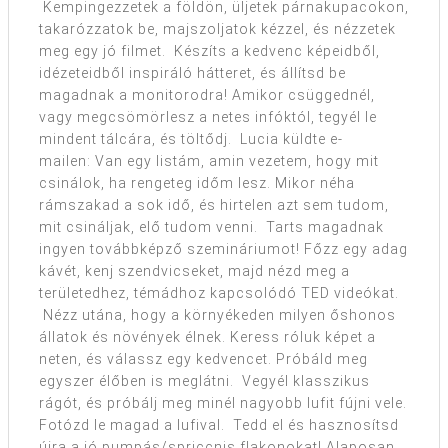
Kempingezzetek a földön, üljetek párnakupacokon,
takarózzatok be, majszoljatok kézzel, és nézzetek
meg egy jó filmet. Készíts a kedvenc képeidből,
idézeteidből inspiráló hátteret, és állítsd be
magadnak a monitorodra! Amikor csüggednél,
vagy megcsömörlesz a netes infóktól, tegyél le
mindent tálcára, és töltődj. Lucia küldte e-
mailen: Van egy listám, amin vezetem, hogy mit
csinálok, ha rengeteg időm lesz. Mikor néha
rámszakad a sok idő, és hirtelen azt sem tudom,
mit csináljak, elő tudom venni. Tarts magadnak
ingyen továbbképző szemináriumot! Főzz egy adag
kávét, kenj szendvicseket, majd nézd meg a
területedhez, témádhoz kapcsolódó TED videókat.
Nézz utána, hogy a környékeden milyen őshonos
állatok és növények élnek. Keress róluk képet a
neten, és válassz egy kedvencet. Próbáld meg
egyszer élőben is meglátni. Vegyél klasszikus
rágót, és próbálj meg minél nagyobb lufit fújni vele.
Fotózd le magad a lufival. Tedd el és hasznosítsd
újra a jó pumpás/spriccnis flakonokat! Alaposan