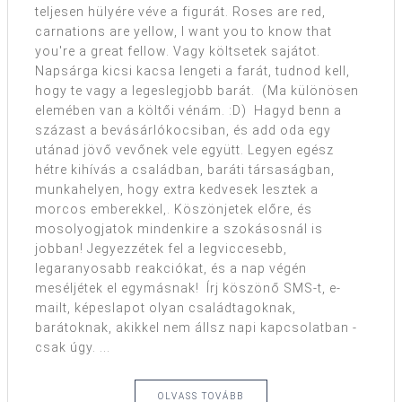
teljesen hülyére véve a figurát. Roses are red,
carnations are yellow, I want you to know that
you're a great fellow. Vagy költsetek sajátot.
Napsárga kicsi kacsa lengeti a farát, tudnod kell,
hogy te vagy a legeslegjobb barát. (Ma különösen
elemében van a költői vénám. :D) Hagyd benn a
százast a bevásárlókocsiban, és add oda egy
utánad jövő vevőnek vele együtt. Legyen egész
hétre kihívás a családban, baráti társaságban,
munkahelyen, hogy extra kedvesek lesztek a
morcos emberekkel,. Köszönjetek előre, és
mosolyogjatok mindenkire a szokásosnál is
jobban! Jegyezzétek fel a legviccesebb,
legaranyosabb reakciókat, és a nap végén
meséljétek el egymásnak! Írj köszönő SMS-t, e-
mailt, képeslapot olyan családtagoknak,
barátoknak, akikkel nem állsz napi kapcsolatban -
csak úgy. ...
OLVASS TOVÁBB