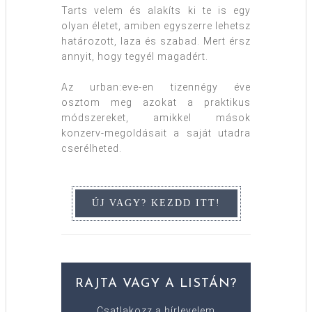
Tarts velem és alakíts ki te is egy
olyan életet, amiben egyszerre lehetsz
határozott, laza és szabad. Mert érsz
annyit, hogy tegyél magadért.
Az urban:eve-en tizennégy éve
osztom meg azokat a praktikus
módszereket, amikkel mások
konzerv-megoldásait a saját utadra
cserélheted.
RAJTA VAGY A LISTÁN?
Csatlakozz a hírlevelem