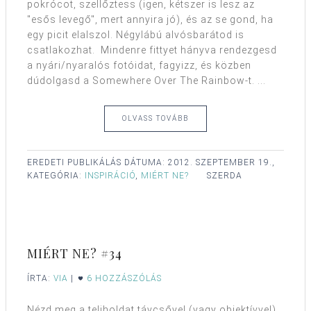
pokrócot, szellőztess (igen, kétszer is lesz az
"esős levegő", mert annyira jó), és az se gond, ha
egy picit elalszol. Négylábú alvósbarátod is
csatlakozhat. Mindenre fittyet hányva rendezgesd
a nyári/nyaralós fotóidat, fagyizz, és közben
dúdolgasd a Somewhere Over The Rainbow-t. ...
OLVASS TOVÁBB
EREDETI PUBLIKÁLÁS DÁTUMA:
2012. SZEPTEMBER 19.,
KATEGÓRIA:
INSPIRÁCIÓ
,
MIÉRT NE?
SZERDA
MIÉRT NE? #34
ÍRTA:
VIA
|
6 HOZZÁSZÓLÁS
Nézd meg a teliholdat távcsővel (vagy objektívvel),