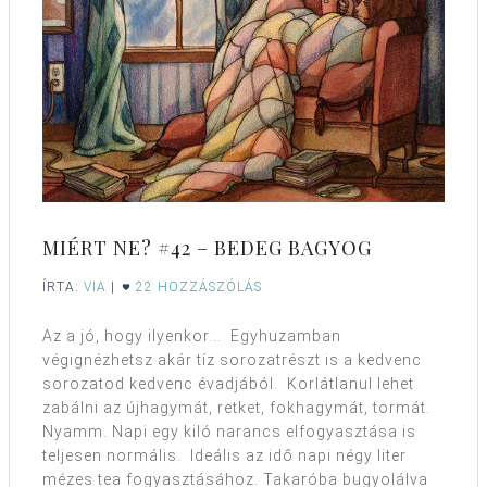
MIÉRT NE? #42 – BEDEG BAGYOG
ÍRTA:
VIA
|
22 HOZZÁSZÓLÁS
Az a jó, hogy ilyenkor... Egyhuzamban
végignézhetsz akár tíz sorozatrészt is a kedvenc
sorozatod kedvenc évadjából. Korlátlanul lehet
zabálni az újhagymát, retket, fokhagymát, tormát.
Nyamm. Napi egy kiló narancs elfogyasztása is
teljesen normális. Ideális az idő napi négy liter
mézes tea fogyasztásához. Takaróba bugyolálva