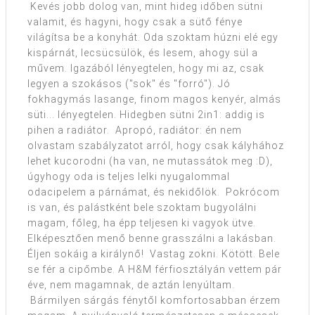
Kevés jobb dolog van, mint hideg időben sütni
valamit, és hagyni, hogy csak a sütő fénye
világítsa be a konyhát. Oda szoktam húzni elé egy
kispárnát, lecsücsülök, és lesem, ahogy sül a
művem. Igazából lényegtelen, hogy mi az, csak
legyen a szokásos ("sok" és "forró"). Jó
fokhagymás lasange, finom magos kenyér, almás
süti... lényegtelen. Hidegben sütni 2in1: addig is
pihen a radiátor. Apropó, radiátor: én nem
olvastam szabályzatot arról, hogy csak kályhához
lehet kucorodni (ha van, ne mutassátok meg :D),
úgyhogy oda is teljes lelki nyugalommal
odacipelem a párnámat, és nekidőlök. Pokrócom
is van, és palástként bele szoktam bugyolálni
magam, főleg, ha épp teljesen ki vagyok ütve.
Elképesztően menő benne grasszálni a lakásban.
Éljen sokáig a királynő! Vastag zokni. Kötött. Bele
se fér a cipőmbe. A H&M férfiosztályán vettem pár
éve, nem magamnak, de aztán lenyúltam.
Bármilyen sárgás fénytől komfortosabban érzem