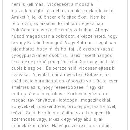
nem is kell más. Vicceseket álmodsz a
kialvatlanságtól, és néha vannak remek ötleteid is.
Amiket írj le, különben elfelejted őket. Nem kell
felöltözni, és pizsiben lófrálhatsz egész nap.
Pokrócba csavarva. Felemás zokniban. Ahogy
húzod magad után a pokrócot, elképzelheted, hogy
te vagy Katalin hercegnő. Vagy Batman. Legálisan
jajgathatsz, hogy mi és hol fáj. Jó esetben kapsz
gyógypuszikat és csokit is. Szexi rekedt hangod
lesz, de ne próbálj meg énekelni Csak egy picit. Jég
dubla biszgibel. És persze halál viccesen ejtesz ki
szavakat. A nyulat már átneveztem Gobezre, az
ebéd pedig baradicsobos káboszta volt. De teljesen
értelmes az is, hogy “eeeeeöööeee...” egy kis
mutogatással megtoldva. Körbebástyázhatod
magad: távirányítóval, laptoppal, magazinokkal,
könyvekkel, zsebkendővel, orrcseppel, lázmérővel,
teával. Saját birodalmat építhetsz a kanapén. Ha
szerencsés vagy, érkezik egy négylábú is, aki
mindeközben őriz. Ha végre-végre eljutsz odáig,