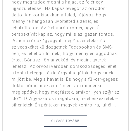
hogy meg tudod mosni a hajad, az felér egy
ujjászületéssel. Ha kapsz levegőt az orrodon:
detto. Amikor kipukkan a füled, rájössz, hogy
mennyire hangosan üvöltetted a zenét, és
lehalkíthatod. Az élet apró örömei, ugye. Új
perspektívát kap az, hogy mi is az igazán fontos.
Az ismerősök “gyógyulj meg!” üzeneteket és
szívecskéket küldözgetnek Facebookon és SMS-
ben, és lehet örülni neki, hogy mennyien aggódnak
érted. Bónusz: jön anyukád, és megint gyerek
lehetsz. Az orvosi váróban sorsközösséged lehet
a többi beteggel, és kitárgyalhatjátok, hogy kinek
mi jött be. Meg a havat is. És hogy a fül-orr-gégész
doktornőmet idézzem: “miért van mindenki
meglepődve, hogy megfáztak, amikor ilyen sz@r az
idő?” :D Vigyázzatok magatokra, ne ellenkezzetek --
pihenjetek! Én pénteken megyek kontrollra, juhé! ...
OLVASS TOVÁBB