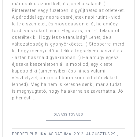
már csak utaznod kell, és jöhet a kaland! :)
Pinteresten vagy füzetben is gyűjtheted az ötleteket.
A pároddal egy napra cseréljetek napi rutint - vidd
le te a szemetet, és mosogasson el ő, ha amúgy
fordítva szokott lenni. Elég az is, ha 1-1 feladatot
cseréltek ki. Hogy lesz-e tanulság? Lehet, de a
változatosság is gyönyörködtet. :) Stopperrel mérd
le, hogy mennyi időbe telik a fogselyem használata
- aztán használd gyakrabban! :) Ha amúgy egész
éjszaka készenlétben áll a mobilod, egyik este
kapcsold ki (amennyiben épp nincs valami
vészhelyzet, ami miatt bármikor elérhetőnek kell
lenned). Még ha nem is keresne senki, már a tudat
is megnyugtató, hogy ha akarna se zavarhatna. Jó
pihenést! ...
OLVASS TOVÁBB
EREDETI PUBLIKÁLÁS DÁTUMA:
2012. AUGUSZTUS 29.,