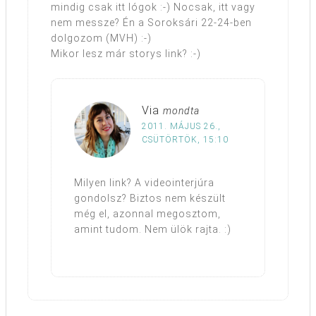
mindig csak itt lógok :-) Nocsak, itt vagy
nem messze? Én a Soroksári 22-24-ben
dolgozom (MVH) :-)
Mikor lesz már storys link? :-)
Via
mondta
2011. MÁJUS 26.,
CSÜTÖRTÖK, 15:10
Milyen link? A videointerjúra
gondolsz? Biztos nem készült
még el, azonnal megosztom,
amint tudom. Nem ülök rajta. :)