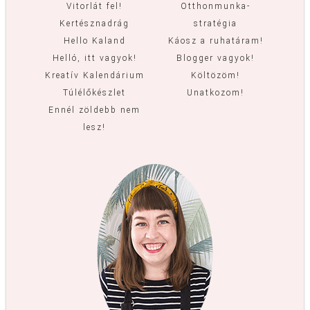
Vitorlát fel!
Otthonmunka-
Kertésznadrág
stratégia
Hello Kaland
Káosz a ruhatáram!
Helló, itt vagyok!
Blogger vagyok!
Kreatív Kalendárium
Költözöm!
Túlélőkészlet
Unatkozom!
Ennél zöldebb nem
lesz!