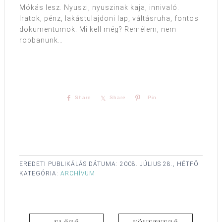
Mókás lesz. Nyuszi, nyuszinak kaja, innivaló.
Iratok, pénz, lakástulajdoni lap, váltásruha, fontos
dokumentumok. Mi kell még? Remélem, nem
robbanunk…
Share
Share
Pin
EREDETI PUBLIKÁLÁS DÁTUMA:
2008. JÚLIUS 28., HÉTFŐ
KATEGÓRIA:
ARCHÍVUM