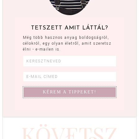
TETSZETT AMIT LÁTTÁL?
Még több hasznos anyag boldogságról,
célokról, egy olyan életről, amit szeretsz
élni - e-mailen is.
KÖVETSZ