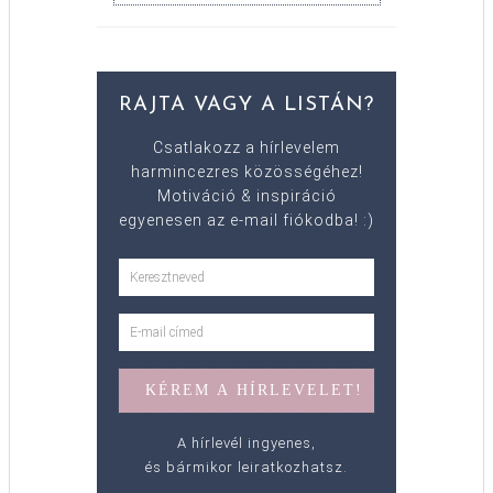
RAJTA VAGY A LISTÁN?
Csatlakozz a hírlevelem
harmincezres közösségéhez!
Motiváció & inspiráció
egyenesen az e-mail fiókodba! :)
A hírlevél ingyenes,
és bármikor leiratkozhatsz.