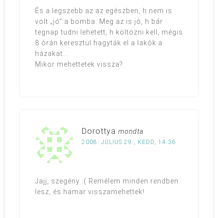
És a legszebb az az egészben, h nem is
volt „jó” a bomba. Meg az is jó, h bár
tegnap tudni lehetett, h költözni kell, mégis
8 órán keresztül hagyták el a lakók a
házakat…
Mikor mehettetek vissza?
Dorottya
mondta
2008. JÚLIUS 29., KEDD, 14:36
Jajj, szegény :( Remélem minden rendben
lesz, és hamar visszamehettek!