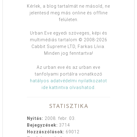
Kérlek, a blog tartalmát ne másold, ne
jelentesd meg más online és offline
felületen.
Urban:Eve egyedi szöveges, képi és
multimédiás tartalom © 2008-2026
Cabbit Supreme LTD, Farkas Lívia.
Minden jog fenntartva!
Az urban:eve és az urban:eve
tanfolyami portálra vonatkozó
hatályos adatvédelmi nyilatkozatot
ide kattintva olvashatod
.
STATISZTIKA
Nyitás:
2008. febr. 03.
Bejegyzések:
3714
Hozzászólások:
69012