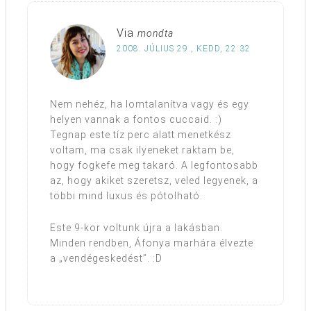
Via
mondta
2008. JÚLIUS 29., KEDD, 22:32
Nem nehéz, ha lomtalanítva vagy és egy
helyen vannak a fontos cuccaid. :)
Tegnap este tíz perc alatt menetkész
voltam, ma csak ilyeneket raktam be,
hogy fogkefe meg takaró. A legfontosabb
az, hogy akiket szeretsz, veled legyenek, a
többi mind luxus és pótolható.
Este 9-kor voltunk újra a lakásban.
Minden rendben, Áfonya marhára élvezte
a „vendégeskedést”. :D