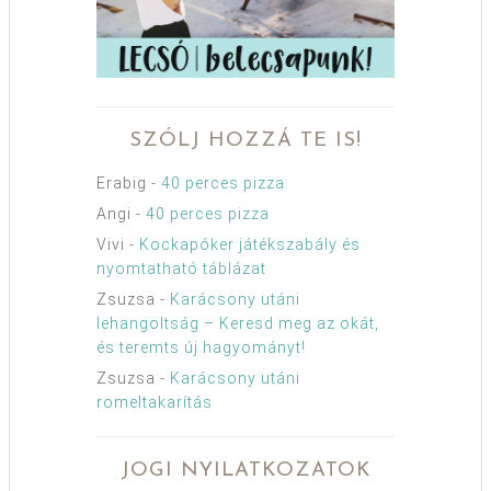
SZÓLJ HOZZÁ TE IS!
Erabig
-
40 perces pizza
Angi
-
40 perces pizza
Vivi
-
Kockapóker játékszabály és
nyomtatható táblázat
Zsuzsa
-
Karácsony utáni
lehangoltság – Keresd meg az okát,
és teremts új hagyományt!
Zsuzsa
-
Karácsony utáni
romeltakarítás
JOGI NYILATKOZATOK