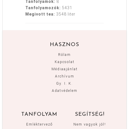
Tanfolyamok:
8
Tanfolyamozók:
5431
Megivott tea:
3548 liter
HASZNOS
Rólam
Kapcsolat
Médiaajánlat
Archívum
Gy. I. K.
Adatvédelem
TANFOLYAM
SEGÍTSÉG!
Emléktervező
Nem vagyok jól!