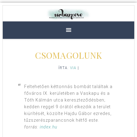
CSOMAGOLUNK
ÍRTA:
VIA
|
Feltehetően kéttonnás bombát találtak a
főváros IX. kerületében a Vaskapu és a
Tóth Kálmán utca kereszteződésben;
kedden reggel 9 órától elkezdik a terület
kiürítését, közölte Hajdu Gábor ezredes,
tűzszerészparancsnok hétfő este.
forrás:
index.hu