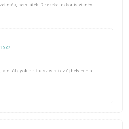
et más, nem játék. De ezeket akkor is vinném.
 10:02
 amitől gyökeret tudsz verni az új helyen – a