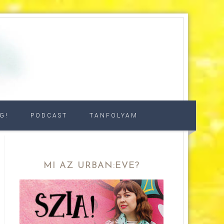
G!
PODCAST
TANFOLYAM
MI AZ URBAN:EVE?