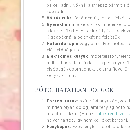
be kell adni. Nőknél a stressz bármit el
kapkodni.
Váltás ruha
: fehérneműt, meleg felsőt,
Gyerekholmi:
a kicsiknek mindenképp c
lekötheti őket.Egy pakli kártyával is e
Kisbabáknál a pelenkát ne felejtsük.
Határidőnapló
vagy bármilyen notesz, 
elérhetőségekkel
Elektromos kütyük
: mobiltelefon, tele
hallgathassuk a híreket a fejleményekrő
elsősegélycsomagnak, de arra figyeljün
kényszerülünk.
PÓTOLHATATLAN DOLGOK
Fontos iratok:
születési anyakönyvek, l
minden olyan dolog, ami tényleg pótolhat
tulajdonunkkal. (Ha az
iratok rendszere
helyen tartod, így nem kell őket keresni,
Fényképek:
Ezek tényleg pótolhatatlano