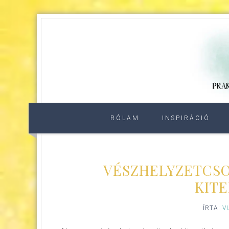
RÓLAM
INSPIRÁCIÓ
VÉSZHELYZETCSO
KITE
ÍRTA:
V