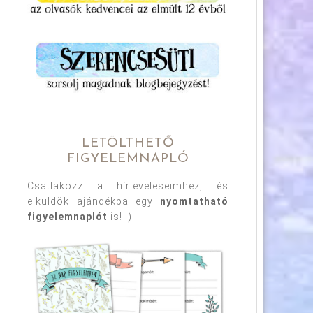
LETÖLTHETŐ
FIGYELEMNAPLÓ
Csatlakozz a hírleveleseimhez, és
elküldök ajándékba egy
nyomtatható
figyelemnaplót
is! :)