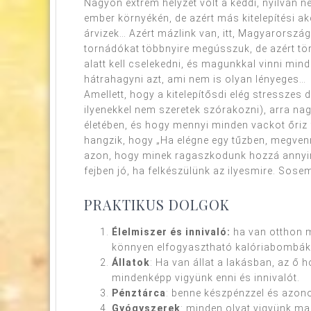
Nagyon extrém helyzet volt a keddi, nyilván
ember környékén, de azért más kitelepítési akc
árvizek… Azért mázlink van, itt, Magyarorszá
tornádókat többnyire megússzuk, de azért tö
alatt kell cselekedni, és magunkkal vinni mind
hátrahagyni azt, ami nem is olyan lényeges…
Amellett, hogy a kitelepítősdi elég stresszes
ilyenekkel nem szeretek szórakozni), arra na
életében, és hogy mennyi minden vackot őriz 
hangzik, hogy „Ha elégne egy tűzben, megvenn
azon, hogy minek ragaszkodunk hozzá annyira.
fejben jó, ha felkészülünk az ilyesmire. Sosem
PRAKTIKUS DOLGOK
Élelmiszer és innivaló:
ha van otthon m
könnyen elfogyasztható kalóriabombák,
Állatok
: Ha van állat a lakásban, az ő 
mindenképp vigyünk enni és innivalót.
Pénztárca
: benne készpénzzel és azono
Gyógyszerek
: minden olyat vigyünk ma