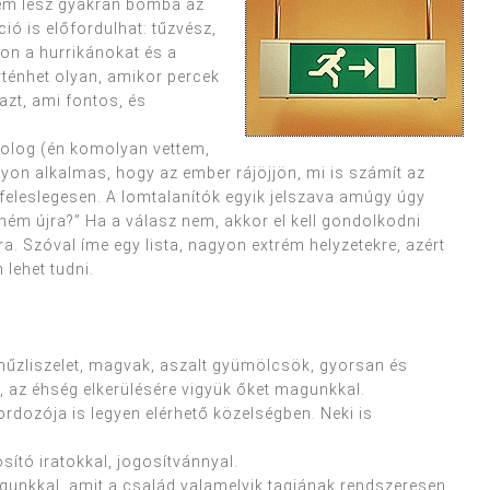
 nem lesz gyakran bomba az
ió is előfordulhat: tűzvész,
gon a hurrikánokat és a
rténhet olyan, amikor percek
azt, ami fontos, és
 dolog (én komolyan vettem,
gyon alkalmas, hogy az ember rájöjjön, mi is számít az
feleslegesen. A lomtalanítók egyik jelszava amúgy úgy
ém újra?” Ha a válasz nem, akkor el kell gondolkodni
 Szóval íme egy lista, nagyon extrém helyzetekre, azért
 lehet tudni.
űzliszelet, magvak, aszalt gyümölcsök, gyorsan és
 az éhség elkerülésére vigyük őket magunkkal.
hordozója is legyen elérhető közelségben. Neki is
sító iratokkal, jogosítvánnyal.
gunkkal, amit a család valamelyik tagjának rendszeresen