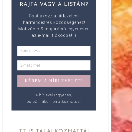
RAJTA VAGY A LISTÁN?
Csatlakozz a hírlevelem
harmincezres közösségéhez!
Motiváció & inspiráció egyenesen
az e-mail fiókodba! :)
A hírlevél ingyenes,
és bármikor leiratkozhatsz.
ITT IS TALÁLKOZHATTÁL