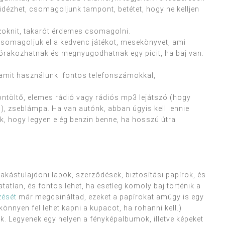
őidézhet, csomagoljunk tampont, betétet, hogy ne kelljen
 zoknit, takarót érdemes csomagolni.
somagoljuk el a kedvenc játékot, mesekönyvet, ami
lszórakozhatnak és megnyugodhatnak egy picit, ha baj van.
amit használunk: fontos telefonszámokkal,
fontöltő, elemes rádió vagy rádiós mp3 lejátszó (hogy
l), zseblámpa. Ha van autónk, abban úgyis kell lennie
k, hogy legyen elég benzin benne, ha hosszú útra
akástulajdoni lapok, szerződések, biztosítási papírok, és
atlan, és fontos lehet, ha esetleg komoly baj történik a
zését
már megcsináltad, ezeket a papírokat amúgy is egy
 könnyen fel lehet kapni a kupacot, ha rohanni kell.)
k. Legyenek egy helyen a fényképalbumok, illetve képeket