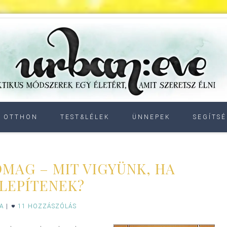
OTTHON
TEST&LÉLEK
ÜNNEPEK
SEGÍTSÉ
MAG – MIT VIGYÜNK, HA
LEPÍTENEK?
IA
|
11 HOZZÁSZÓLÁS