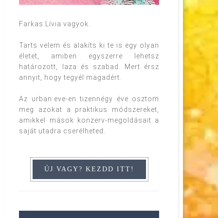
Farkas Lívia vagyok.
Tarts velem és alakíts ki te is egy olyan
életet, amiben egyszerre lehetsz
határozott, laza és szabad. Mert érsz
annyit, hogy tegyél magadért.
Az urban:eve-en tizennégy éve osztom
meg azokat a praktikus módszereket,
amikkel mások konzerv-megoldásait a
saját utadra cserélheted.