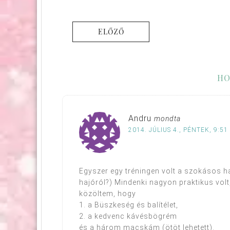
ELŐZŐ
HO
Andru
mondta
2014. JÚLIUS 4., PÉNTEK, 9:51
Egyszer egy tréningen volt a szokásos ha
hajóról?) Mindenki nagyon praktikus volt
közöltem, hogy
1. a Büszkeség és balítélet,
2. a kedvenc kávésbögrém
és a három macskám (ötöt lehetett).