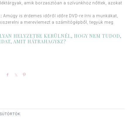
léktárgyak, amik borzasztóan a szívünkhöz nőttek, azokat
:
Amúgy is érdemes időről időre DVD-re írni a munkákat,
 kiszerelni a merevlemezt a számítógépből, tegyük meg.
OLYAN HELYZETBE KERÜLNÉL, HOGY NEM TUDOD,
IDAT, AMIT HÁTRAHAGYSZ?
Share
Share
Pin
 CSÜTÖRTÖK