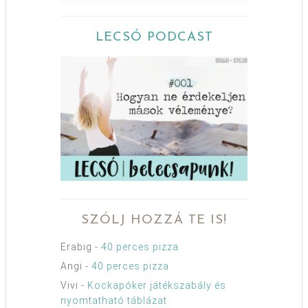
LECSÓ PODCAST
SZÓLJ HOZZÁ TE IS!
Erabig
-
40 perces pizza
Angi
-
40 perces pizza
Vivi
-
Kockapóker játékszabály és
nyomtatható táblázat