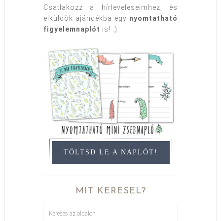
Csatlakozz a hírleveleseimhez, és
elküldök ajándékba egy
nyomtatható
figyelemnaplót
is! :)
TÖLTSD LE A NAPLÓT!
MIT KERESEL?