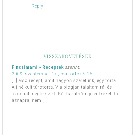
Reply
VISSZAKÖVETÉSEK
Fincsimami » Receptek
szerint:
2009. szeptember 17., csütörtök 9:25
[…] első recept, amit nagyon szeretünk, egy torta.
Alj nélküli túrótorta. Via blogján találtam rá, és
azonnal megtetszett. Két barátnőm jelentkezett be
aznapra, nem […]