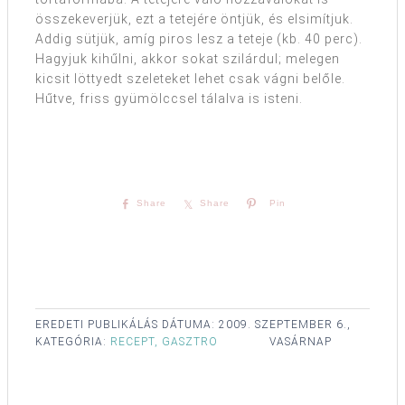
összekeverjük, ezt a tetejére öntjük, és elsimítjuk.
Addig sütjük, amíg piros lesz a teteje (kb. 40 perc).
Hagyjuk kihűlni, akkor sokat szilárdul; melegen
kicsit löttyedt szeleteket lehet csak vágni belőle.
Hűtve, friss gyümölccsel tálalva is isteni.
Share
Share
Pin
EREDETI PUBLIKÁLÁS DÁTUMA:
2009. SZEPTEMBER 6.,
KATEGÓRIA:
RECEPT, GASZTRO
VASÁRNAP