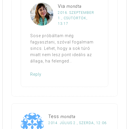
Via
mondta
2016. SZEPTEMBER
1., CSÜTÖRTÖK,
13:17
Sose próbáltam még
fagyasztani, szóval fogalmam
sincs. Lehet, hogy a sok túró
miatt nem lesz pont ideális az
állaga, ha felenged…
Reply
Tess
mondta
2014. JÚLIUS 2., SZERDA, 12:06