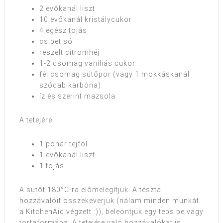
2 evőkanál liszt
10 evőkanál kristálycukor
4 egész tojás
csipet só
reszelt citromhéj
1-2 csomag vaníliás cukor
fél csomag sütőpor (vagy 1 mokkáskanál
szódabikarbóna)
ízlés szerint mazsola
A tetejére:
1 pohár tejföl
1 evőkanál liszt
1 tojás
A sütőt 180°C-ra előmelegítjük. A tészta
hozzávalóit összekeverjük (nálam minden munkát
a KitchenAid végzett :)), beleöntjük egy tepsibe vagy
tortaformába. A tetejére való hozzávalókat is