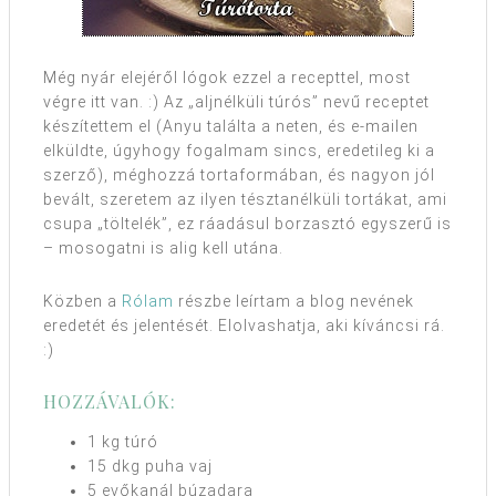
Még nyár elejéről lógok ezzel a recepttel, most
végre itt van. :) Az „aljnélküli túrós” nevű receptet
készítettem el (Anyu találta a neten, és e-mailen
elküldte, úgyhogy fogalmam sincs, eredetileg ki a
szerző), méghozzá tortaformában, és nagyon jól
bevált, szeretem az ilyen tésztanélküli tortákat, ami
csupa „töltelék”, ez ráadásul borzasztó egyszerű is
– mosogatni is alig kell utána.
Közben a
Rólam
részbe leírtam a blog nevének
eredetét és jelentését. Elolvashatja, aki kíváncsi rá.
:)
HOZZÁVALÓK:
1 kg túró
15 dkg puha vaj
5 evőkanál búzadara