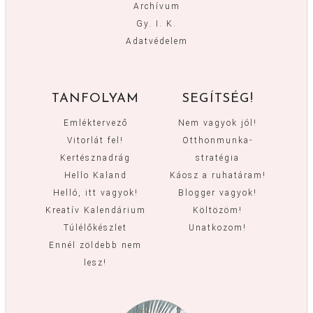
Archívum
Gy. I. K.
Adatvédelem
TANFOLYAM
SEGÍTSÉG!
Emléktervező
Nem vagyok jól!
Vitorlát fel!
Otthonmunka-
Kertésznadrág
stratégia
Hello Kaland
Káosz a ruhatáram!
Helló, itt vagyok!
Blogger vagyok!
Kreatív Kalendárium
Költözöm!
Túlélőkészlet
Unatkozom!
Ennél zöldebb nem
lesz!