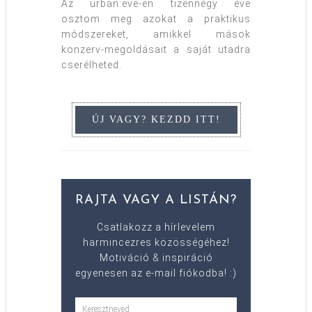
Az urban:eve-en tizennégy éve
osztom meg azokat a praktikus
módszereket, amikkel mások
konzerv-megoldásait a saját utadra
cserélheted.
RAJTA VAGY A LISTÁN?
Csatlakozz a hírlevelem
harmincezres közösségéhez!
Motiváció & inspiráció
egyenesen az e-mail fiókodba! :)