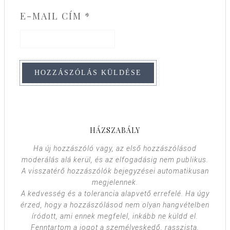
E-MAIL CÍM
*
HÁZSZABÁLY
Ha új hozzászóló vagy, az első hozzászólásod
moderálás alá kerül, és az elfogadásig nem publikus.
A visszatérő hozzászólók bejegyzései automatikusan
megjelennek.
A kedvesség és a tolerancia alapvető errefelé. Ha úgy
érzed, hogy a hozzászólásod nem olyan hangvételben
íródott, ami ennek megfelel, inkább ne küldd el.
Fenntartom a jogot a személyeskedő, rasszista,