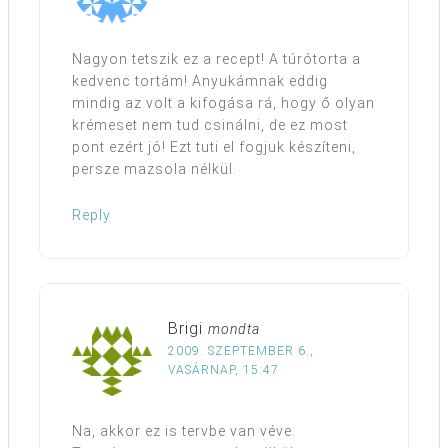
Nagyon tetszik ez a recept! A túrótorta a
kedvenc tortám! Anyukámnak eddig
mindig az volt a kifogása rá, hogy ő olyan
krémeset nem tud csinálni, de ez most
pont ezért jó! Ezt tuti el fogjuk készíteni,
persze mazsola nélkül.
Reply
Brigi
mondta
2009. SZEPTEMBER 6.,
VASÁRNAP, 15:47
Na, akkor ez is tervbe van véve.