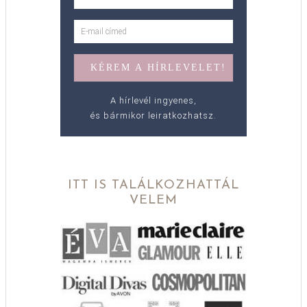
A hírlevél ingyenes,
és bármikor leiratkozhatsz.
ITT IS TALÁLKOZHATTÁL
VELEM