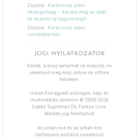
Zsuzsa
-
Karácsony utáni
lehangoltság – Keresd meg az okát,
és teremts új hagyományt!
Zsuzsa
-
Karácsony utáni
romeltakarítás
JOGI NYILATKOZATOK
Kérlek, a blog tartalmát ne másold, ne
jelentesd meg más online és offline
felületen.
Urban:Eve egyedi szöveges, képi és
multimédiás tartalom © 2008-2026
Cabbit Supreme LTD, Farkas Lívia.
Minden jog fenntartva!
Az urban:eve és az urban:eve
tanfolyami portálra vonatkozó