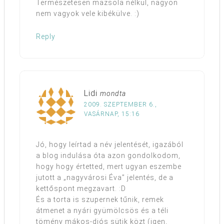
Természetesen mazsola nélkül, nagyon
nem vagyok vele kibékülve. :)
Reply
Lidi
mondta
2009. SZEPTEMBER 6.,
VASÁRNAP, 15:16
Jó, hogy leírtad a név jelentését, igazából
a blog indulása óta azon gondolkodom,
hogy hogy értetted, mert ugyan eszembe
jutott a „nagyvárosi Éva” jelentés, de a
kettőspont megzavart. :D
És a torta is szupernek tűnik, remek
átmenet a nyári gyümölcsös és a téli
tömény mákos-diós sütik közt (igen,