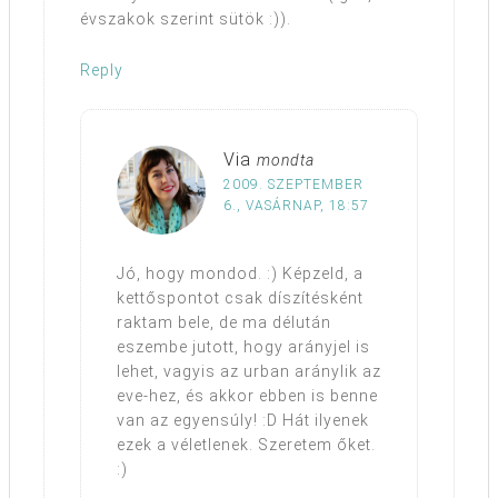
évszakok szerint sütök :)).
Reply
Via
mondta
2009. SZEPTEMBER
6., VASÁRNAP, 18:57
Jó, hogy mondod. :) Képzeld, a
kettőspontot csak díszítésként
raktam bele, de ma délután
eszembe jutott, hogy arányjel is
lehet, vagyis az urban aránylik az
eve-hez, és akkor ebben is benne
van az egyensúly! :D Hát ilyenek
ezek a véletlenek. Szeretem őket.
:)