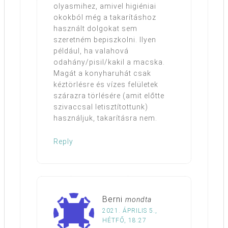
olyasmihez, amivel higiéniai
okokból még a takarításhoz
használt dolgokat sem
szeretném bepiszkolni. Ilyen
például, ha valahová
odahány/pisil/kakil a macska.
Magát a konyharuhát csak
kéztörlésre és vízes felületek
szárazra törlésére (amit előtte
szivaccsal letisztítottunk)
használjuk, takarításra nem.
Reply
Berni
mondta
2021. ÁPRILIS 5.,
HÉTFŐ, 18:27