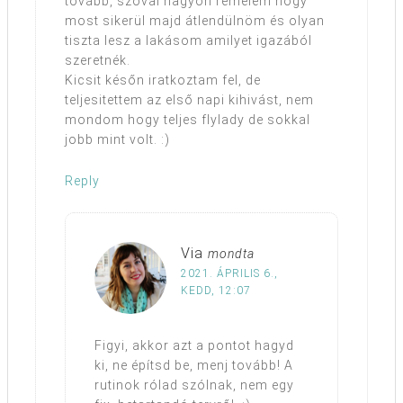
tovább, szóval nagyon remélem hogy
most sikerül majd átlendülnöm és olyan
tiszta lesz a lakásom amilyet igazából
szeretnék.
Kicsit későn iratkoztam fel, de
teljesitettem az első napi kihivást, nem
mondom hogy teljes flylady de sokkal
jobb mint volt. :)
Reply
Via
mondta
2021. ÁPRILIS 6.,
KEDD, 12:07
Figyi, akkor azt a pontot hagyd
ki, ne építsd be, menj tovább! A
rutinok rólad szólnak, nem egy