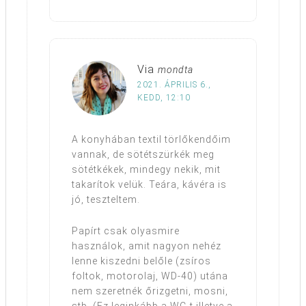
Via
mondta
2021. ÁPRILIS 6.,
KEDD, 12:10
A konyhában textil törlőkendőim
vannak, de sötétszürkék meg
sötétkékek, mindegy nekik, mit
takarítok velük. Teára, kávéra is
jó, teszteltem.
Papírt csak olyasmire
használok, amit nagyon nehéz
lenne kiszedni belőle (zsíros
foltok, motorolaj, WD-40) utána
nem szeretnék őrizgetni, mosni,