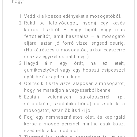
hogy:
Vedd ki a koszos edényeket a mosogatóból.
Rakd be lefolyódugót, nyomj egy kevés
klóros tisztítót – vagy hipót vagy más
fertőtlenítőt, amit használsz – a mosogató
aljára, aztán jó forró vízzel engedd csurig.
(Ha kétrészes a mosogatód, akkor egyszerre
csak az egyiket csináld meg.)
Hagyd állni egy órát, ha ez letelt,
gumikesztyűvel vagy egy hosszú csipesszel
nyúlj be és kapd ki a dugót.
Öblítsd ki tiszta vízzel alaposan a mosogatót,
hogy ne maradjon a vegyszerből benne.
Ezután valamilyen súrolószerrel (pl.
súrolókrém, szódabikarbóna) dörzsöld ki a
mosogatót, aztán öblítsd ki jól.
Fogj egy nemhasználatos kést, és kapirgáld
körbe a mosdó peremét, mintha csak koszt
szednél ki a körmöd alól.