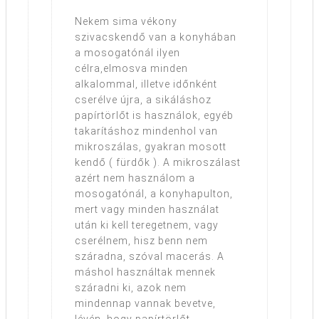
Nekem sima vékony
szivacskendő van a konyhában
a mosogatónál ilyen
célra,elmosva minden
alkalommal, illetve időnként
cserélve újra, a sikáláshoz
papírtörlőt is használok, egyéb
takarításhoz mindenhol van
mikroszálas, gyakran mosott
kendő ( fürdők ). A mikroszálast
azért nem használom a
mosogatónál, a konyhapulton,
mert vagy minden használat
után ki kell teregetnem, vagy
cserélnem, hisz benn nem
száradna, szóval macerás. A
máshol használtak mennek
száradni ki, azok nem
mindennap vannak bevetve,