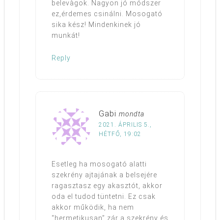
belevàgok. Nagyon jó módszer
ez,érdemes csinálni. Mosogató
sika kész! Mindenkinek jó
munkát!
Reply
Gabi
mondta
2021. ÁPRILIS 5.,
HÉTFŐ, 19:02
Esetleg ha mosogató alatti
szekrény ajtajának a belsejére
ragasztasz egy akasztót, akkor
oda el tudod tüntetni. Ez csak
akkor működik, ha nem
“hermetikusan” zár a szekrény és