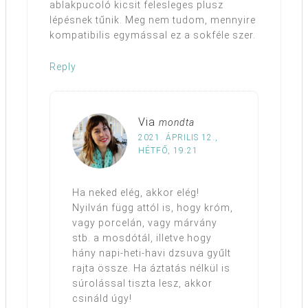
ablakpucoló kicsit felesleges plusz
lépésnek tűnik. Meg nem tudom, mennyire
kompatibilis egymással ez a sokféle szer.
Reply
Via
mondta
2021. ÁPRILIS 12.,
HÉTFŐ, 19:21
Ha neked elég, akkor elég!
Nyilván függ attól is, hogy króm,
vagy porcelán, vagy márvány
stb. a mosdótál, illetve hogy
hány napi-heti-havi dzsuva gyűlt
rajta össze. Ha áztatás nélkül is
súrolással tiszta lesz, akkor
csináld úgy!