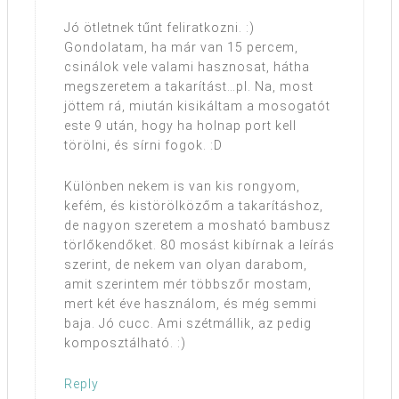
Jó ötletnek tűnt feliratkozni. :)
Gondolatam, ha már van 15 percem,
csinálok vele valami hasznosat, hátha
megszeretem a takarítást…pl. Na, most
jöttem rá, miután kisikáltam a mosogatót
este 9 után, hogy ha holnap port kell
törölni, és sírni fogok. :D
Különben nekem is van kis rongyom,
kefém, és kistörölközőm a takarításhoz,
de nagyon szeretem a mosható bambusz
törlőkendőket. 80 mosást kibírnak a leírás
szerint, de nekem van olyan darabom,
amit szerintem mér többszőr mostam,
mert két éve használom, és még semmi
baja. Jó cucc. Ami szétmállik, az pedig
komposztálható. :)
Reply