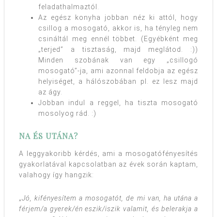
feladathalmaztól.
Az egész konyha jobban néz ki attól, hogy
csillog a mosogató, akkor is, ha tényleg nem
csináltál meg ennél többet. (Egyébként meg
„terjed” a tisztaság, majd meglátod. :))
Minden szobának van egy „csillogó
mosogató”-ja, ami azonnal feldobja az egész
helyiséget, a hálószobában pl. ez lesz majd
az ágy.
Jobban indul a reggel, ha tiszta mosogató
mosolyog rád. :)
NA ÉS UTÁNA?
A leggyakoribb kérdés, ami a mosogatófényesítés
gyakorlatával kapcsolatban az évek során kaptam,
valahogy így hangzik:
„
Jó, kifényesítem a mosogatót, de mi van, ha utána a
férjem/a gyerek/én eszik/iszik valamit, és belerakja a