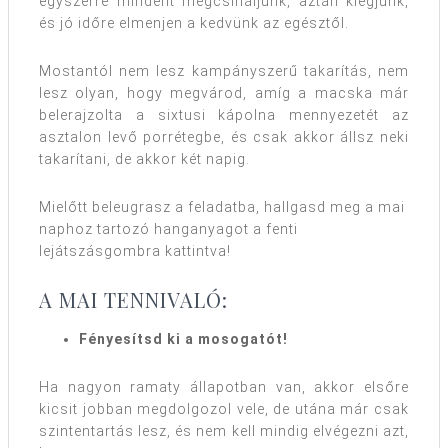
egyszerre mindent megcsináljunk, aztán kiégjünk,
és jó időre elmenjen a kedvünk az egésztől.
Mostantól nem lesz kampányszerű takarítás, nem
lesz olyan, hogy megvárod, amíg a macska már
belerajzolta a sixtusi kápolna mennyezetét az
asztalon levő porrétegbe, és csak akkor állsz neki
takarítani, de akkor két napig.
Mielőtt beleugrasz a feladatba, hallgasd meg a mai
naphoz tartozó hanganyagot a fenti
lejátszásgombra kattintva!
A MAI TENNIVALÓ:
Fényesítsd ki a mosogatót!
Ha nagyon ramaty állapotban van, akkor elsőre
kicsit jobban megdolgozol vele, de utána már csak
szintentartás lesz, és nem kell mindig elvégezni azt,