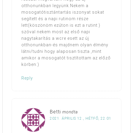
otthonunkban legyünk.Nekem a
mosogatótisztántartás iszonyat sokat
segített és a napi rutinom része
lett(köszönöm ezúton is ezt a rutint:)
szóval nekem most az első napi
nagytakarítás a wcre esett az új
otthonunkban-és majdnem olyan élmény
látni/tudni hogy alaposan tiszta ,mint
amikor a mosogatót tisztítottam az előző
körben:)
Reply
Betti
mondta
2021. ÁPRILIS 12., HÉTFŐ, 22:01