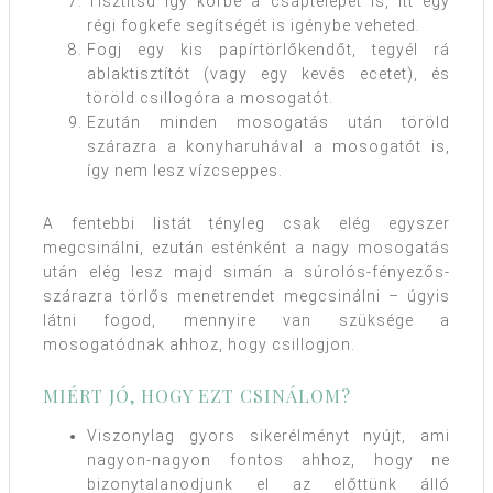
Tisztítsd így körbe a csaptelepet is, itt egy
régi fogkefe segítségét is igénybe veheted.
Fogj egy kis papírtörlőkendőt, tegyél rá
ablaktisztítót (vagy egy kevés ecetet), és
töröld csillogóra a mosogatót.
Ezután minden mosogatás után töröld
szárazra a konyharuhával a mosogatót is,
így nem lesz vízcseppes.
A fentebbi listát tényleg csak elég egyszer
megcsinálni, ezután esténként a nagy mosogatás
után elég lesz majd simán a súrolós-fényezős-
szárazra törlős menetrendet megcsinálni – úgyis
látni fogod, mennyire van szüksége a
mosogatódnak ahhoz, hogy csillogjon.
MIÉRT JÓ, HOGY EZT CSINÁLOM?
Viszonylag gyors sikerélményt nyújt, ami
nagyon-nagyon fontos ahhoz, hogy ne
bizonytalanodjunk el az előttünk álló