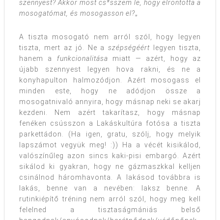
szennyest? Akkor most cs*sszem le, hogy elrontotta a
mosogatómat, és mosogasson el?
„
A tiszta mosogató nem arról szól, hogy legyen
tiszta, mert az jó. Ne a
szépségéért
legyen tiszta,
hanem a
funkcionalitása
miatt — azért, hogy az
újabb szennyest legyen hova rakni, és ne a
konyhapulton halmozódjon. Azért mosogass el
minden este, hogy ne adódjon össze a
mosogatnivaló annyira, hogy másnap neki se akarj
kezdeni. Nem azért takarítasz, hogy másnap
fenéken csússzon a Lakáskultúra fotósa a tiszta
parkettádon. (Ha igen, gratu, szólj, hogy melyik
lapszámot vegyük meg! :)) Ha a vécét kisikálod,
valószínűleg azon sincs kaki-pisi embargó. Azért
sikálod ki gyakran, hogy ne gázmaszkkal kelljen
csinálnod háromhavonta. A lakásod továbbra is
lakás, benne van a nevében: laksz benne. A
rutinkiépítő tréning nem arról szól, hogy meg kell
felelned a tisztaságmániás belső