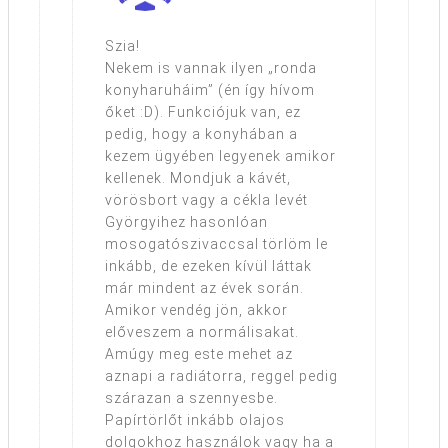
Szia!
Nekem is vannak ilyen „ronda
konyharuháim” (én így hívom
őket :D). Funkciójuk van, ez
pedig, hogy a konyhában a
kezem ügyében legyenek amikor
kellenek. Mondjuk a kávét,
vörösbort vagy a cékla levét
Györgyihez hasonlóan
mosogatószivaccsal törlöm le
inkább, de ezeken kívül láttak
már mindent az évek során.
Amikor vendég jön, akkor
előveszem a normálisakat.
Amúgy meg este mehet az
aznapi a radiátorra, reggel pedig
szárazan a szennyesbe.
Papírtörlőt inkább olajos
dolgokhoz használok vagy ha a