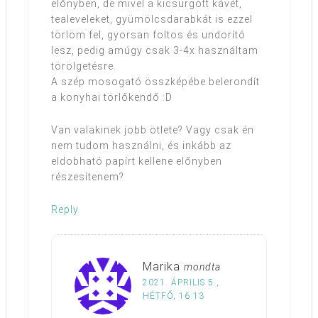
előnyben, de mivel a kicsurgott kávét,
tealeveleket, gyümölcsdarabkát is ezzel
törlöm fel, gyorsan foltos és undorító
lesz, pedig amúgy csak 3-4x használtam
törölgetésre.
A szép mosogató összképébe belerondít
a konyhai törlőkendő :D
Van valakinek jobb ötlete? Vagy csak én
nem tudom használni, és inkább az
eldobható papírt kellene előnyben
részesítenem?
Reply
Marika
mondta
2021. ÁPRILIS 5.,
HÉTFŐ, 16:13