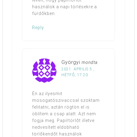
lévén, hogy papírtörlőt
használok a napi törlésekre a
fürdőkben.
Reply
Györgyi
mondta
2021. ÁPRILIS 5.,
HÉTFŐ, 17:20
Én az ilyesmit
mosogatószivaccsal szoktam
felitatni, aztán rögtön el is
öblítem a csap alatt. Azt nem
fogja meg. Papírtörlőt illetve
nedvesített eldobható
törlőkendőt használok