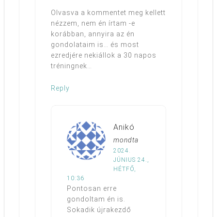
Olvasva a kommentet meg kellett
nézzem, nem én írtam -e
korábban, annyira az én
gondolataim is… és most
ezredjére nekiállok a 30 napos
tréningnek…
Reply
Anikó
mondta
2024.
JÚNIUS 24.,
HÉTFŐ,
10:36
Pontosan erre
gondoltam én is.
Sokadik újrakezdő