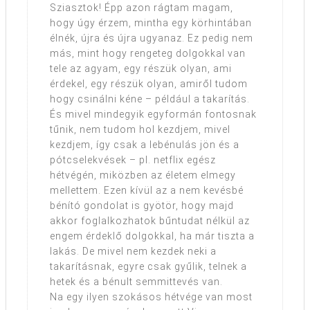
Sziasztok! Épp azon rágtam magam,
hogy úgy érzem, mintha egy körhintában
élnék, újra és újra ugyanaz. Ez pedig nem
más, mint hogy rengeteg dolgokkal van
tele az agyam, egy részük olyan, ami
érdekel, egy részük olyan, amiről tudom
hogy csinálni kéne – például a takarítás.
És mivel mindegyik egyformán fontosnak
tűnik, nem tudom hol kezdjem, mivel
kezdjem, így csak a lebénulás jön és a
pótcselekvések – pl. netflix egész
hétvégén, miközben az életem elmegy
mellettem. Ezen kívül az a nem kevésbé
bénító gondolat is gyötör, hogy majd
akkor foglalkozhatok bűntudat nélkül az
engem érdeklő dolgokkal, ha már tiszta a
lakás. De mivel nem kezdek neki a
takarításnak, egyre csak gyűlik, telnek a
hetek és a bénult semmittevés van.
Na egy ilyen szokásos hétvége van most