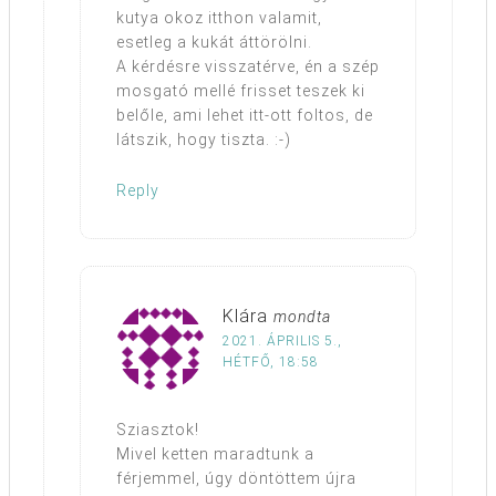
kutya okoz itthon valamit,
esetleg a kukát áttörölni.
A kérdésre visszatérve, én a szép
mosgató mellé frisset teszek ki
belőle, ami lehet itt-ott foltos, de
látszik, hogy tiszta. :-)
Reply
Klára
mondta
2021. ÁPRILIS 5.,
HÉTFŐ, 18:58
Sziasztok!
Mivel ketten maradtunk a
férjemmel, úgy döntöttem újra