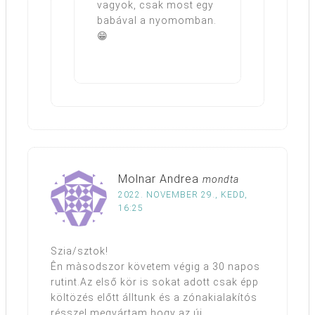
vagyok, csak most egy
babával a nyomomban.
😁
Molnar Andrea
mondta
2022. NOVEMBER 29., KEDD,
16:25
Szia/sztok!
Ên màsodszor követem végig a 30 napos
rutint.Az első kör is sokat adott csak épp
költözés előtt álltunk és a zónakialakítós
résszel megvártam hogy az új