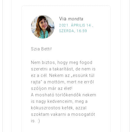
Via
mondta
2021. ÁPRILIS 14.,
SZERDA, 16:59
Szia Betti!
Nem biztos, hogy meg fogod
szeretni a takarítást, de nem is
ez a cél. Nekem az „essünk túl
rajta” a mottóm, mert ne erről
szóljon már az élet!
A mosható törlőkendők nekem
is nagy kedvenceim, meg a
kókuszrostos kefék, azzal
szoktam vakarni a mosogatót
is. :)