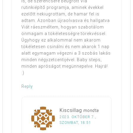
is, de szerencsére beugrott Via
rutinkiépítő programja, aminek évekkel
ezelőtt nekiugrottam, de hamar fel is
adtam. Azonban újraolvasva és hallgatva
Viát ráeszméltem, hogyan szabotálom
önmagam a tökéletességre törekvéssel.
Úgyhogy ez alkalommal nem akarom
tökéletesen csinálni és nem akarok 1 nap
alatt egymagam végezni a 3 szobás lakás
minden négyzetcentijével. Baby steps,
minden apróságot megünnepelve. Hajrá!
:)
Reply
Kiscsillag
mondta
2023. OKTÓBER 7.,
SZOMBAT, 18:51