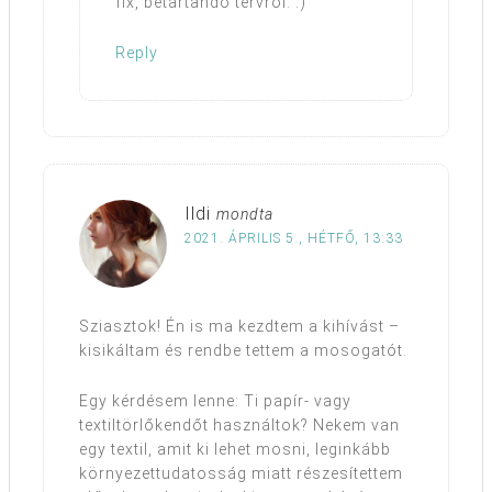
fix, betartandó tervről. :)
Reply
Ildi
mondta
2021. ÁPRILIS 5., HÉTFŐ, 13:33
Sziasztok! Én is ma kezdtem a kihívást –
kisikáltam és rendbe tettem a mosogatót.
Egy kérdésem lenne: Ti papír- vagy
textiltörlőkendőt használtok? Nekem van
egy textil, amit ki lehet mosni, leginkább
környezettudatosság miatt részesítettem