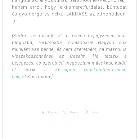
hangodnak/anyósodnak/barátnődnek/védőnőnek,
hanem arról, hogy lelkiismeretfurdalás, bűntudat
és gyomorgörcs nélkül LAKHASS az otthonodban.
:)
[Kérlek, ne másold át a tréning bejegyzéseit más
blogokba, fórumokba, honlapokra! Nagyon sok
munkám van benne, és nem szeretném, ha máshol is
visszaköszönnének az írásaim. Ha tetszik a
bejegyzés, és szeretnéd megosztani másokkal, küldd
el nekik
a 30-napos rutinkiépítés-tréning
linkjét
! Köszönöm!]
Share
Share
Pin