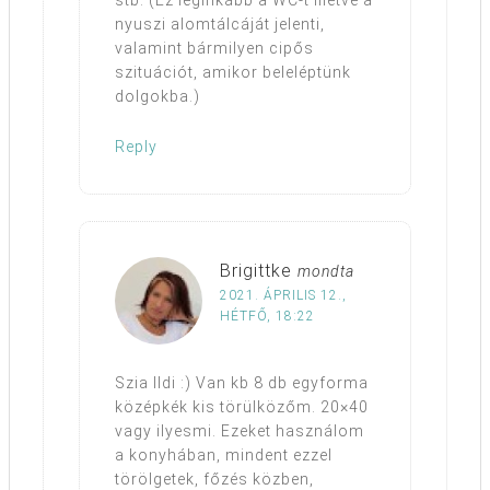
stb. (Ez leginkább a WC-t illetve a
nyuszi alomtálcáját jelenti,
valamint bármilyen cipős
szituációt, amikor beleléptünk
dolgokba.)
Reply
Brigittke
mondta
2021. ÁPRILIS 12.,
HÉTFŐ, 18:22
Szia Ildi :) Van kb 8 db egyforma
középkék kis törülközőm. 20×40
vagy ilyesmi. Ezeket használom
a konyhában, mindent ezzel
törölgetek, főzés közben,