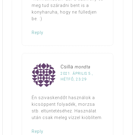
meg tud száradni bent is a
konyharuha, hogy ne fülledjen
be. :)
Reply
Csilla
mondta
2021. ÁPRILIS 5.,
HÉTFŐ, 23:29
Én szivaskendőt használok a
kicsöppent folyadék, morzsa
stb. eltüntetéséhez. Használat
után csak meleg vízzel kiöblítem.
Reply