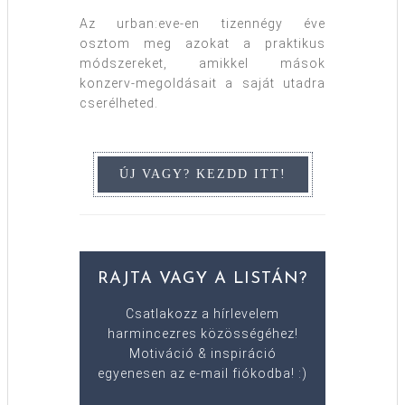
Az urban:eve-en tizennégy éve
osztom meg azokat a praktikus
módszereket, amikkel mások
konzerv-megoldásait a saját utadra
cserélheted.
RAJTA VAGY A LISTÁN?
Csatlakozz a hírlevelem
harmincezres közösségéhez!
Motiváció & inspiráció
egyenesen az e-mail fiókodba! :)