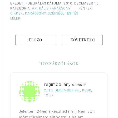
EREDETI PUBLIKÁLÁS DÁTUMA:
2010. DECEMBER 10.,
KATEGÓRIA:
AKTUÁLIS KARÁCSONYI
PÉNTEK
CIKKEK
,
KARÁCSONY
,
SZÉPSÉG
,
TEST ÉS
LÉLEK
ELŐZŐ
KÖVETKEZŐ
HOZZÁSZÓLÁSOK
regimodilany
mondta
2010. DECEMBER 28., KEDD,
12:57
Jelentem 24-én elkészítettem :) Nem volt
időm/türelmem sütögetni a hajam,