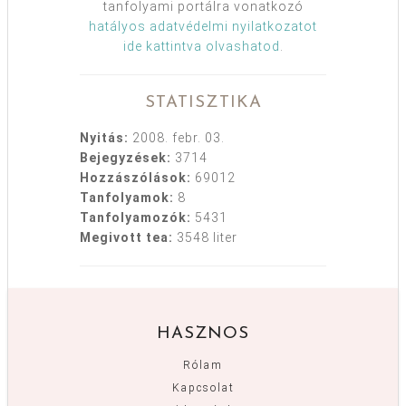
tanfolyami portálra vonatkozó
hatályos adatvédelmi nyilatkozatot
ide kattintva olvashatod
.
STATISZTIKA
Nyitás:
2008. febr. 03.
Bejegyzések:
3714
Hozzászólások:
69012
Tanfolyamok:
8
Tanfolyamozók:
5431
Megivott tea:
3548 liter
HASZNOS
Rólam
Kapcsolat