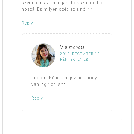
szerintem az én hajam hossza pont jó
hozzá. És milyen szép ez a nő *.*
Reply
Via
mondta
2010. DECEMBER 10.,
PÉNTEK, 21:28
Tudom. Kéne a hajszíne ahogy
van. *girlcrush*
Reply