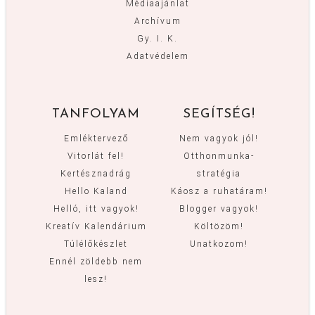
Médiaajánlat
Archívum
Gy. I. K.
Adatvédelem
TANFOLYAM
SEGÍTSÉG!
Emléktervező
Nem vagyok jól!
Vitorlát fel!
Otthonmunka-
Kertésznadrág
stratégia
Hello Kaland
Káosz a ruhatáram!
Helló, itt vagyok!
Blogger vagyok!
Kreatív Kalendárium
Költözöm!
Túlélőkészlet
Unatkozom!
Ennél zöldebb nem
lesz!