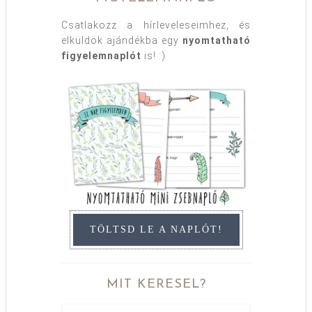
Csatlakozz a hírleveleseimhez, és
elküldök ajándékba egy
nyomtatható
figyelemnaplót
is! :)
TÖLTSD LE A NAPLÓT!
MIT KERESEL?