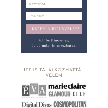
A hírlevél ingyenes,
és bármikor leiratkozhatsz.
ITT IS TALÁLKOZHATTÁL
VELEM