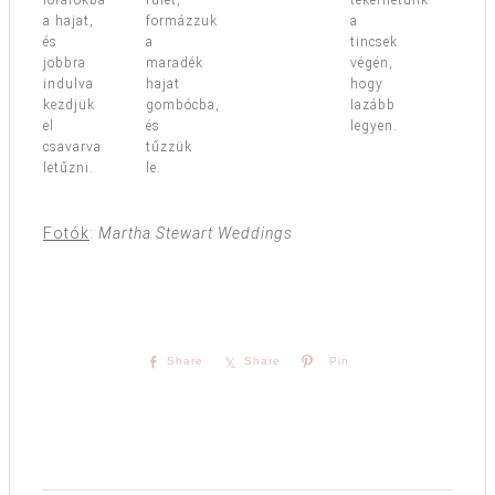
lófarokba
fület,
tekerhetünk
a hajat,
formázzuk
a
és
a
tincsek
jobbra
maradék
végén,
indulva
hajat
hogy
kezdjük
gombócba,
lazább
el
és
legyen.
csavarva
tűzzük
letűzni.
le.
Fotók
:
Martha Stewart Weddings
Share
Share
Pin