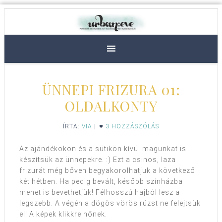
ÜNNEPI FRIZURA 01:
OLDALKONTY
ÍRTA:
VIA
|
3 HOZZÁSZÓLÁS
Az ajándékokon és a sütikön kívül magunkat is
készítsük az ünnepekre. :) Ezt a csinos, laza
frizurát még bőven begyakorolhatjuk a következő
két hétben. Ha pedig bevált, később színházba
menet is bevethetjük! Félhosszú hajból lesz a
legszebb. A végén a dögös vörös rúzst ne felejtsük
el! A képek klikkre nőnek.