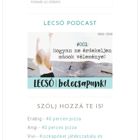
LECSÓ PODCAST
SZÓLJ HOZZÁ TE IS!
Erabig
-
40 perces pizza
Angi
-
40 perces pizza
Vivi
-
Kockapóker játékszabály és