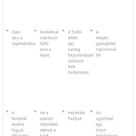
Ilyen
Körkefével
A fültől
A
lesz a
szárítsuk
lefelé
tetején
végeredmény.
90%-
egy
gyengéden
osra a
vastag
tupírozzuk
hajat.
hajsütővassal
fel.
süssünk
bele
hullámokat.
A
Ha a
Hajlakkal
Az
tarkónál
csavart
fixáljuk.
ujjunkkal
kezdve
lófarokkal
egy
fogjuk
elértük a
kicsit