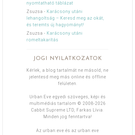
nyomtatható táblázat
Zsuzsa
-
Karácsony utáni
lehangoltság – Keresd meg az okát,
és teremts új hagyományt!
Zsuzsa
-
Karácsony utáni
romeltakarítás
JOGI NYILATKOZATOK
Kérlek, a blog tartalmát ne másold, ne
jelentesd meg más online és offline
felületen.
Urban:Eve egyedi szöveges, képi és
multimédiás tartalom © 2008-2026
Cabbit Supreme LTD, Farkas Lívia.
Minden jog fenntartva!
Az urban:eve és az urban:eve