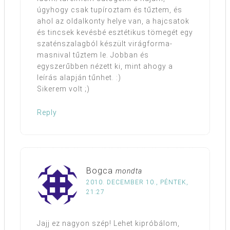
úgyhogy csak tupíroztam és tűztem, és
ahol az oldalkonty helye van, a hajcsatok
és tincsek kevésbé esztétikus tömegét egy
szaténszalagból készült virágforma-
masnival tűztem le. Jobban és
egyszerűbben nézett ki, mint ahogy a
leírás alapján tűnhet. :)
Sikerem volt ;)
Reply
Bogca
mondta
2010. DECEMBER 10., PÉNTEK,
21:27
Jajj ez nagyon szép! Lehet kipróbálom,