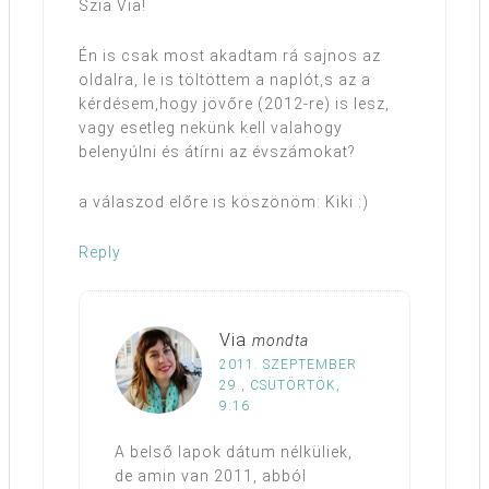
Szia Via!
Én is csak most akadtam rá sajnos az
oldalra, le is töltöttem a naplót,s az a
kérdésem,hogy jövőre (2012-re) is lesz,
vagy esetleg nekünk kell valahogy
belenyúlni és átírni az évszámokat?
a válaszod előre is köszönöm: Kiki :)
Reply
Via
mondta
2011. SZEPTEMBER
29., CSÜTÖRTÖK,
9:16
A belső lapok dátum nélküliek,
de amin van 2011, abból