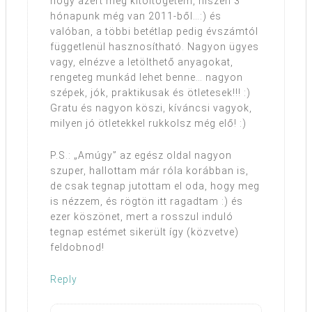
hogy azért még kitöltögetem, hiszen 3
hónapunk még van 2011-ből…:) és
valóban, a többi betétlap pedig évszámtól
függetlenül hasznosítható. Nagyon ügyes
vagy, elnézve a letölthető anyagokat,
rengeteg munkád lehet benne… nagyon
szépek, jók, praktikusak és ötletesek!!! :)
Gratu és nagyon köszi, kíváncsi vagyok,
milyen jó ötletekkel rukkolsz még elő! :)
P.S.: „Amúgy” az egész oldal nagyon
szuper, hallottam már róla korábban is,
de csak tegnap jutottam el oda, hogy meg
is nézzem, és rögtön itt ragadtam :) és
ezer köszönet, mert a rosszul induló
tegnap estémet sikerült így (közvetve)
feldobnod!
Reply