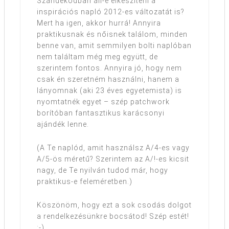
Szándékodban áll-e elkészíteni a
inspirációs napló 2012-es változatát is?
Mert ha igen, akkor hurrá! Annyira
praktikusnak és nőisnek találom, minden
benne van, amit semmilyen bolti naplóban
nem találtam még meg együtt, de
szerintem fontos. Annyira jó, hogy nem
csak én szeretném használni, hanem a
lányomnak (aki 23 éves egyetemista) is
nyomtatnék egyet – szép patchwork
borítóban fantasztikus karácsonyi
ajándék lenne.
(A Te naplód, amit használsz A/4-es vagy
A/5-ös méretű? Szerintem az A/!-es kicsit
nagy, de Te nyilván tudod már, hogy
praktikus-e feleméretben.)
Köszönöm, hogy ezt a sok csodás dolgot
a rendelkezésünkre bocsátod! Szép estét!
:-)