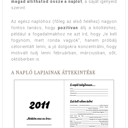
magad állíthatod össze a naplót
, a saját igényeid
szerint.
Az egész naplóhoz (főleg az első feléhez) nagyon
fontos tanács, hogy
pozitívan
állj a kitöltéshez,
például a fogadalmakhoz ne azt írd, hogy „le kell
fogynom, mert ronda vagyok”, hanem próbálj
célorientált lenni, a jó dolgokra koncentrálni, hogy
motivált tudj lenni februárban, márciusban, sőt,
októberben is.
A NAPLÓ LAPJAINAK ÁTTEKINTÉSE