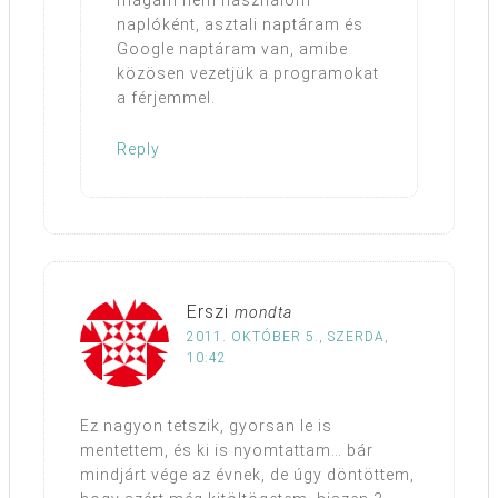
magam nem használom
naplóként, asztali naptáram és
Google naptáram van, amibe
közösen vezetjük a programokat
a férjemmel.
Reply
Erszi
mondta
2011. OKTÓBER 5., SZERDA,
10:42
Ez nagyon tetszik, gyorsan le is
mentettem, és ki is nyomtattam… bár
mindjárt vége az évnek, de úgy döntöttem,