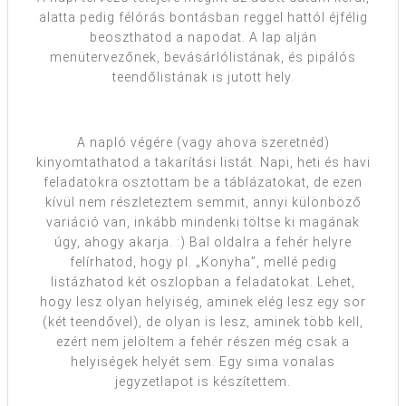
alatta pedig félórás bontásban reggel hattól éjfélig
beoszthatod a napodat. A lap alján
menütervezőnek, bevásárlólistának, és pipálós
teendőlistának is jutott hely.
A napló végére (vagy ahova szeretnéd)
kinyomtathatod a takarítási listát. Napi, heti és havi
feladatokra osztottam be a táblázatokat, de ezen
kívül nem részleteztem semmit, annyi különböző
variáció van, inkább mindenki töltse ki magának
úgy, ahogy akarja. :) Bal oldalra a fehér helyre
felírhatod, hogy pl. „Konyha”, mellé pedig
listázhatod két oszlopban a feladatokat. Lehet,
hogy lesz olyan helyiség, aminek elég lesz egy sor
(két teendővel), de olyan is lesz, aminek több kell,
ezért nem jelöltem a fehér részen még csak a
helyiségek helyét sem. Egy sima vonalas
jegyzetlapot is készítettem.