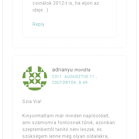
csinálok 2012-t is, ha eljön az
ideje. :)
Reply
adrianyu
mondta
2011. AUGUSZTUS 11.,
CSÜTÖRTÖK, 8:49
Szia Via!
Kinyomtattam már minden naplóoldalt,
ami számomra fontosnak tűnik, azonban
szeptembertől tanító néni leszek, és
szükségem lenne még olyan oldalakra,