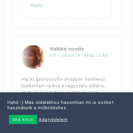
Reply
lilalilike
mondta
2011. JÚLIUS 19., KEDD, 23:44
Hat ez gyonyoru!En imadom! Veletlenul
bukkantam ra erre a nagyszeru oldalra,
csak olyan kar hogy pontosan az ev
kellos kozepen kellett ratalalnom :( De
Hahó :) Más oldalakhoz hasonlóan mi is sütiket
sebaj, ma ki is nyomtatom, mindig is,
használunk a működéshez.
egesz eletemben egy ilyen konyvecskere
vagytam! Koszonom :)
Adatvédelem
Oké, köszi
Reply