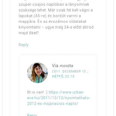
szuper-csajos naplóban a lányomnak
szüksége lehet. Már csak fel kell vágni a
lapokat (A5-re) és borítót varrni a
mappára. És az évszámos oldalakat
kinyomtatni – ugye még 24-e előtt átírod
majd őket?
Reply
Via
mondta
2011. DECEMBER 12.,
HÉTFŐ, 22:16
Itt is van! :)
https://www.urban-
eve.hu/2011/12/12/nyomtathato-
2012-es-inspiracios-naplo/
Reply