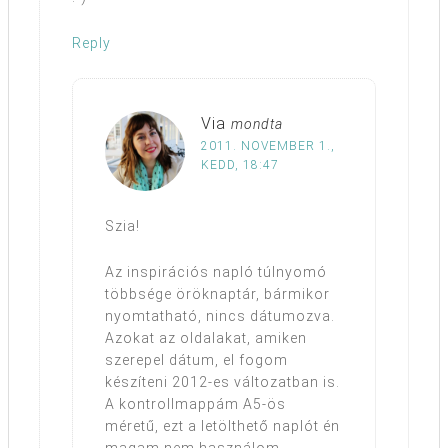
Reply
Via
mondta
2011. NOVEMBER 1.,
KEDD, 18:47
Szia!
Az inspirációs napló túlnyomó
többsége öröknaptár, bármikor
nyomtatható, nincs dátumozva.
Azokat az oldalakat, amiken
szerepel dátum, el fogom
készíteni 2012-es változatban is.
A kontrollmappám A5-ös
méretű, ezt a letölthető naplót én