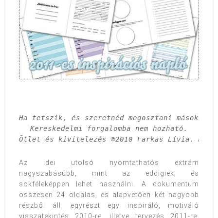
Ha tetszik, és szeretnéd megosztani másokkal,
Kereskedelmi forgalomba nem hozható.

Ötlet és kivitelezés ©2010 Farkas Lívia. Mind
Az idei utolsó nyomtathatós extrám
nagyszabásúbb, mint az eddigiek, és
sokféleképpen lehet használni. A dokumentum
összesen 24 oldalas, és alapvetően két nagyobb
részből áll: egyrészt egy inspiráló, motiváló
visszatekintés 2010-re, illetve tervezés 2011-re,