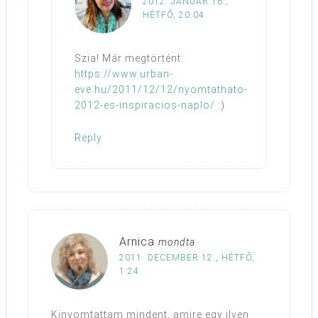
2012. JANUÁR 16.,
HÉTFŐ, 20:04
Szia! Már megtörtént:
https://www.urban-
eve.hu/2011/12/12/nyomtathato-
2012-es-inspiracios-naplo/
:)
Reply
Arnica
mondta
2011. DECEMBER 12., HÉTFŐ,
1:24
Kinyomtattam mindent, amire egy ilyen