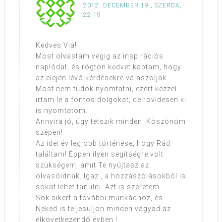
2012. DECEMBER 19., SZERDA,
22:19
Kedves Via!
Most olvastam végig az inspirációs
naplódat, és rögtön kedvet kaptam, hogy
az elején lévő kérdésekre válaszoljak.
Most nem tudok nyomtatni, ezért kézzel
irtam le a fontos dolgokat, de rövidesen ki
is nyomtatom.
Annyira jó, úgy tetszik minden! Köszönöm
szépen!
Az idei év legjobb történése, hogy Rád
találtam! Éppen ilyen segítségre volt
szükségem, amit Te nyújtasz az
olvasóidnak. Igaz , a hozzászólásokból is
sokat lehet tanulni. Azt is szeretem.
Sok sikert a további munkádhoz, és
Neked is teljesüljön minden vágyad az
elkövetkezendő évben !