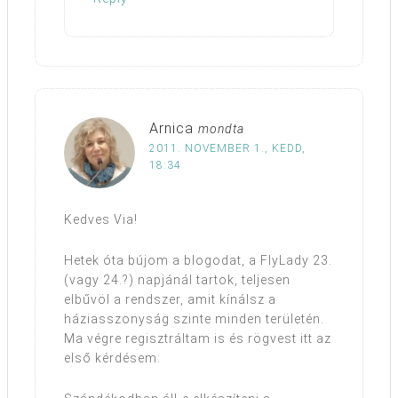
Arnica
mondta
2011. NOVEMBER 1., KEDD,
18:34
Kedves Via!
Hetek óta bújom a blogodat, a FlyLady 23.
(vagy 24.?) napjánál tartok, teljesen
elbűvöl a rendszer, amit kínálsz a
háziasszonyság szinte minden területén.
Ma végre regisztráltam is és rögvest itt az
első kérdésem: