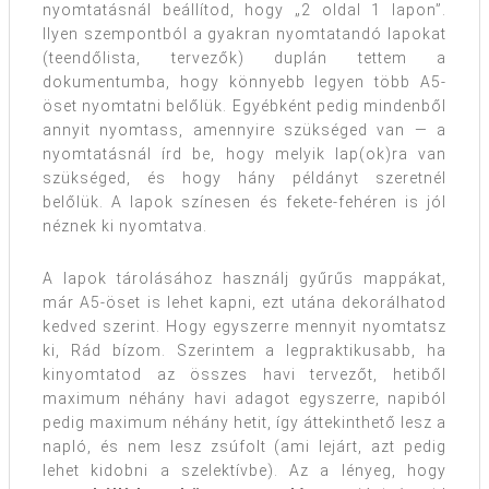
nyomtatásnál beállítod, hogy „2 oldal 1 lapon”.
Ilyen szempontból a gyakran nyomtatandó lapokat
(teendőlista, tervezők) duplán tettem a
dokumentumba, hogy könnyebb legyen több A5-
öset nyomtatni belőlük. Egyébként pedig mindenből
annyit nyomtass, amennyire szükséged van — a
nyomtatásnál írd be, hogy melyik lap(ok)ra van
szükséged, és hogy hány példányt szeretnél
belőlük. A lapok színesen és fekete-fehéren is jól
néznek ki nyomtatva.
A lapok tárolásához használj gyűrűs mappákat,
már A5-öset is lehet kapni, ezt utána dekorálhatod
kedved szerint. Hogy egyszerre mennyit nyomtatsz
ki, Rád bízom. Szerintem a legpraktikusabb, ha
kinyomtatod az összes havi tervezőt, hetiből
maximum néhány havi adagot egyszerre, napiból
pedig maximum néhány hetit, így áttekinthető lesz a
napló, és nem lesz zsúfolt (ami lejárt, azt pedig
lehet kidobni a szelektívbe). Az a lényeg, hogy