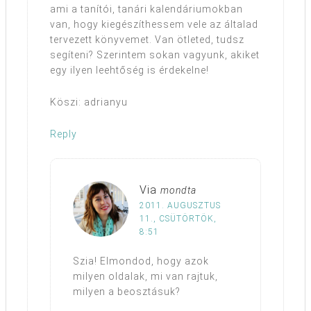
ami a tanítói, tanári kalendáriumokban
van, hogy kiegészíthessem vele az általad
tervezett könyvemet. Van ötleted, tudsz
segíteni? Szerintem sokan vagyunk, akiket
egy ilyen leehtőség is érdekelne!
Köszi: adrianyu
Reply
Via
mondta
2011. AUGUSZTUS
11., CSÜTÖRTÖK,
8:51
Szia! Elmondod, hogy azok
milyen oldalak, mi van rajtuk,
milyen a beosztásuk?