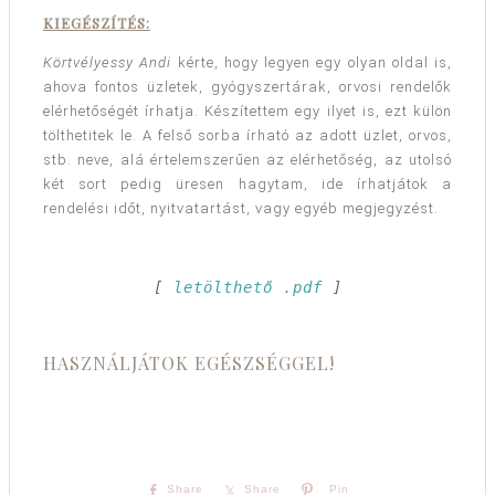
KIEGÉSZÍTÉS:
Körtvélyessy Andi
kérte, hogy legyen egy olyan oldal is,
ahova fontos üzletek, gyógyszertárak, orvosi rendelők
elérhetőségét írhatja. Készítettem egy ilyet is, ezt külön
tölthetitek le. A felső sorba írható az adott üzlet, orvos,
stb. neve, alá értelemszerűen az elérhetőség, az utolsó
két sort pedig üresen hagytam, ide írhatjátok a
rendelési időt, nyitvatartást, vagy egyéb megjegyzést.
[ 
letölthető .pdf
 ]

HASZNÁLJÁTOK EGÉSZSÉGGEL!
Share
Share
Pin