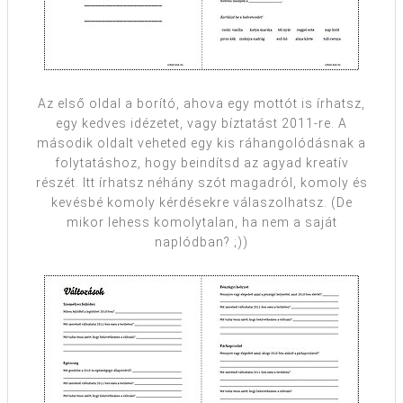
Az első oldal a borító, ahova egy mottót is írhatsz,
egy kedves idézetet, vagy bíztatást 2011-re. A
második oldalt veheted egy kis ráhangolódásnak a
folytatáshoz, hogy beindítsd az agyad kreatív
részét. Itt írhatsz néhány szót magadról, komoly és
kevésbé komoly kérdésekre válaszolhatsz. (De
mikor lehess komolytalan, ha nem a saját
naplódban? ;))