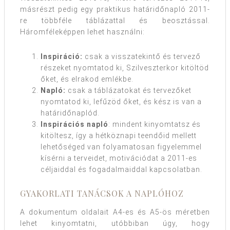
másrészt pedig egy praktikus határidőnapló 2011-
re többféle táblázattal és beosztással.
Háromféleképpen lehet használni:
Inspiráció:
csak a visszatekintő és tervező
részeket nyomtatod ki, Szilveszterkor kitöltöd
őket, és elrakod emlékbe.
Napló:
csak a táblázatokat és tervezőket
nyomtatod ki, lefűzöd őket, és kész is van a
határidőnaplód.
Inspirációs napló
: mindent kinyomtatsz és
kitöltesz, így a hétköznapi teendőid mellett
lehetőséged van folyamatosan figyelemmel
kísérni a terveidet, motivációdat a 2011-es
céljaiddal és fogadalmaiddal kapcsolatban.
GYAKORLATI TANÁCSOK A NAPLÓHOZ
A dokumentum oldalait A4-es és A5-ös méretben
lehet kinyomtatni, utóbbiban úgy, hogy