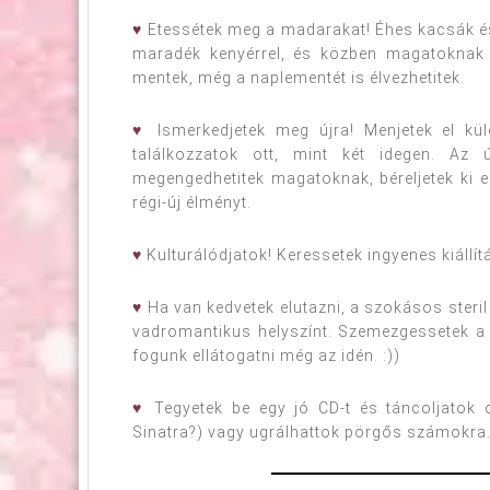
♥
Etessétek meg a madarakat! Éhes kacsák és 
maradék kenyérrel, és közben magatoknak is
mentek, még a naplementét is élvezhetitek.
♥
Ismerkedjetek meg újra! Menjetek el kül
találkozzatok ott, mint két idegen. Az 
megengedhetitek magatoknak, béreljetek ki 
régi-új élményt.
♥
Kulturálódjatok! Keressetek ingyenes kiállí
♥
Ha van kedvetek elutazni, a szokásos steril
vadromantikus helyszínt. Szemezgessetek 
fogunk ellátogatni még az idén. :))
♥
Tegyetek be egy jó CD-t és táncoljatok 
Sinatra?) vagy ugrálhattok pörgős számokra