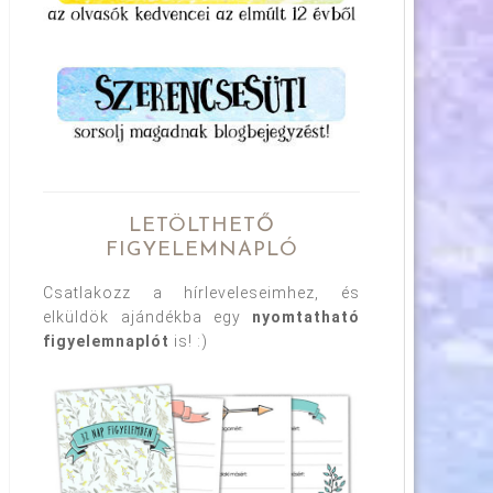
LETÖLTHETŐ
FIGYELEMNAPLÓ
Csatlakozz a hírleveleseimhez, és
elküldök ajándékba egy
nyomtatható
figyelemnaplót
is! :)