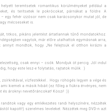
 helyett teremtsetek romantikus körülményeket például a
keket, és terítsetek le pokrócokat, párnákat a földre. A
s – egy fehér izzósor nem csak karácsonykor mutat jól, de
agy mécseseket is.
t, titkos, pikáns jelentést ártatlannak tűnő mondatokhoz.
endégségben vagytok, már előre utalhattok egymásnak arra,
 annyit mondtok, hogy „Ne felejtsük el otthon kirázni a
ezettség, csak ennyi – csók. Mondjuk öt percig. Jól indul
edig, hogy este lesz-e folytatás, rajtatok múlik. :)
l, zsírkrétával, vízfestékkel… Hogy röhögés legyen a vége és
 ami kiemeli a másik hibáit (ez főleg a fiúkra érvényes, nem
t és ároknyi nevetőráncokat! Köszi! :))
randitok vagy egy emlékezetes randi helyszínére, nézzétek
ástól kapott!) szerelmes leveleket. Nézzétek meg DVD-n azt