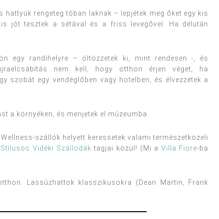
hattyúk rengeteg tóban laknak – lepjétek meg őket egy kis
 jót tesztek a sétával és a friss levegővel. Ha délután
ön egy randihelyre – öltözzetek ki, mint rendesen -, és
újraelcsábítás nem kell, hogy otthon érjen véget, ha
egy szobát egy vendéglőben vagy hotelben, és élvezzétek a
tást a környéken, és menjetek el múzeumba.
 Wellness-szállók helyett keressetek valami természetközeli
a
Stílusos Vidéki Szállodák
tagjai közül! (Mi a
Villa Fiore
-ba
otthon. Lassúzhattok klasszikusokra (Dean Martin, Frank
.