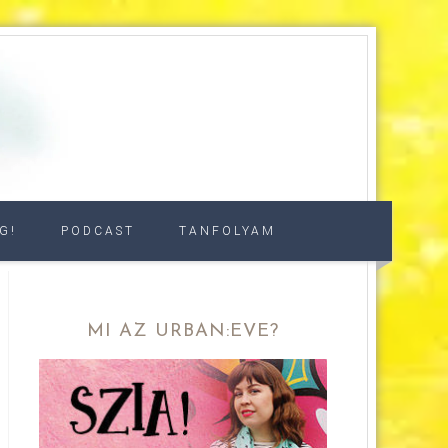
G!
PODCAST
TANFOLYAM
MI AZ URBAN:EVE?