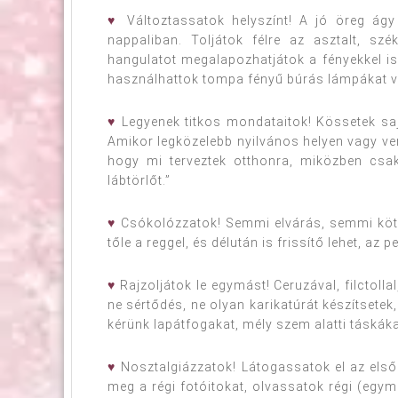
♥
Változtassatok helyszínt! A jó öreg ágy
nappaliban. Toljátok félre az asztalt, szé
hangulatot megalapozhatjátok a fényekkel i
használhattok tompa fényű búrás lámpákat v
♥
Legyenek titkos mondataitok! Kössetek sajá
Amikor legközelebb nyilvános helyen vagy v
hogy mi terveztek otthonra, miközben csak
lábtörlőt.”
♥
Csókolózzatok! Semmi elvárás, semmi kötel
tőle a reggel, és délután is frissítő lehet, az p
♥
Rajzoljátok le egymást! Ceruzával, filctolla
ne sértődés, ne olyan karikatúrát készítsetek,
kérünk lapátfogakat, mély szem alatti táskáka
♥
Nosztalgiázzatok! Látogassatok el az első 
meg a régi fotóitokat, olvassatok régi (egym