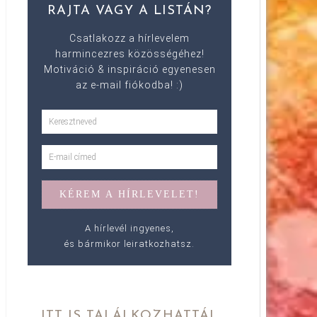
RAJTA VAGY A LISTÁN?
Csatlakozz a hírlevelem
harmincezres közösségéhez!
Motiváció & inspiráció egyenesen
az e-mail fiókodba! :)
A hírlevél ingyenes,
és bármikor leiratkozhatsz.
ITT IS TALÁLKOZHATTÁL