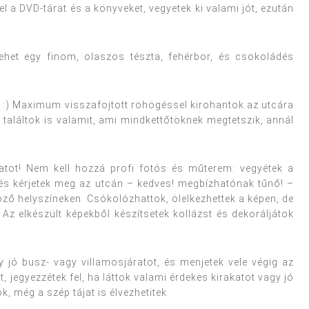
l a DVD-tárat és a könyveket, vegyetek ki valami jót, ezután
ehet egy finom, olaszos tészta, fehérbor, és csokoládés
:) Maximum visszafojtott röhögéssel kirohantok az utcára
 találtok is valamit, ami mindkettőtöknek megtetszik, annál
tot! Nem kell hozzá profi fotós és műterem: vegyétek a
és kérjetek meg az utcán – kedves! megbízhatónak tűnő! –
öző helyszíneken. Csókolózhattok, ölelkezhettek a képen, de
 Az elkészült képekből készítsetek kollázst és dekoráljátok
 jó busz- vagy villamosjáratot, és menjetek vele végig az
 jegyezzétek fel, ha láttok valami érdekes kirakatot vagy jó
ök, még a szép tájat is élvezhetitek.