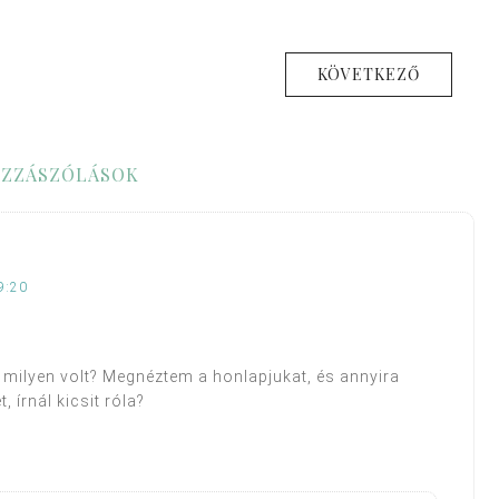
KÖVETKEZŐ
ZZÁSZÓLÁSOK
9:20
ba, milyen volt? Megnéztem a honlapjukat, és annyira
, írnál kicsit róla?