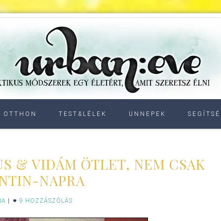
OTTHON
TEST&LÉLEK
ÜNNEPEK
SEGÍTSÉ
S & VIDÁM ÖTLET, NEM CSAK
NTIN-NAPRA
IA
|
9 HOZZÁSZÓLÁS