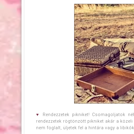
♥
Rendezzetek pikniket! Csomagoljatok né
rendezzetek rögtönzött pikniket akár a közeli
nem foglalt, üljetek fel a hintára vagy a libikó