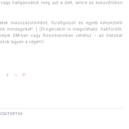
, vagy hallgassátok meg azt a dalt, amire az esküvőtökön
yetek masszázstömböt, fürdőgolyót és egyéb kényeztető
ok mindegyiket! :) (Drogériából is megoldható: habfürdőt,
rmelyik DM-ben vagy Rossmannban vehetsz – az illatokat
tok legyen a végén!)
Share
Share
Pin
, CSÜTÖRTÖK