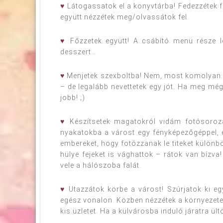
♥
Látogassatok el a könyvtárba! Fedezzétek fe
együtt nézzétek meg/olvassátok fel.
♥
Főzzetek együtt! A csábító menü része l
desszert…
♥
Menjetek szexboltba! Nem, most komolyan. 
– de legalább nevettetek egy jót. Ha meg még
jobb! ;)
♥
Készítsetek magatokról vidám fotósoroza
nyakatokba a várost egy fényképezőgéppel, 
embereket, hogy fotózzanak le titeket különb
hülye fejeket is vághattok – rátok van bízva!
vele a hálószoba falát.
♥
Utazzátok körbe a várost! Szúrjatok ki egy
egész vonalon. Közben nézzétek a környezetet,
kis üzletet. Ha a külvárosba induló járatra ült