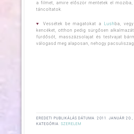
a filmet, amire először mentetek el moziba
táncoltatok.
♥
Vessétek be magatokat a
Lush
ba, veg
kencéket, otthon pedig sürgősen alkalmazát
fürdősót, masszázsolajat és testvajat bá
válogasd meg alaposan, nehogy pacsuliszago
EREDETI PUBLIKÁLÁS DÁTUMA:
2011. JANUÁR 20.
KATEGÓRIA:
SZERELEM