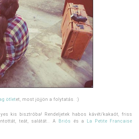
ag ötlet
et, most jöjjön a folytatás. :)
yes kis bisztróba! Rendeljetek habos kávét/kakaót, friss
ántottát, teát, salátát… A
Briós
és a
La Petite Francaise