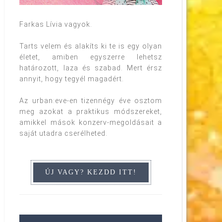
Farkas Lívia vagyok.
Tarts velem és alakíts ki te is egy olyan
életet, amiben egyszerre lehetsz
határozott, laza és szabad. Mert érsz
annyit, hogy tegyél magadért.
Az urban:eve-en tizennégy éve osztom
meg azokat a praktikus módszereket,
amikkel mások konzerv-megoldásait a
saját utadra cserélheted.