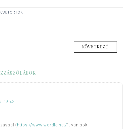
, CSÜTÖRTÖK
KÖVETKEZŐ
ZZÁSZÓLÁSOK
, 15:42
azással (
https://www.wordle.net/
), van sok