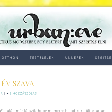
OTTHON
TEST&LÉLEK
ÜNNEPEK
SEGÍTSÉ
 ÉV SZAVA
IA
|
2 HOZZÁSZÓLÁS
), talán már látszik, hogy mi merre halad, sikerült-e tartani