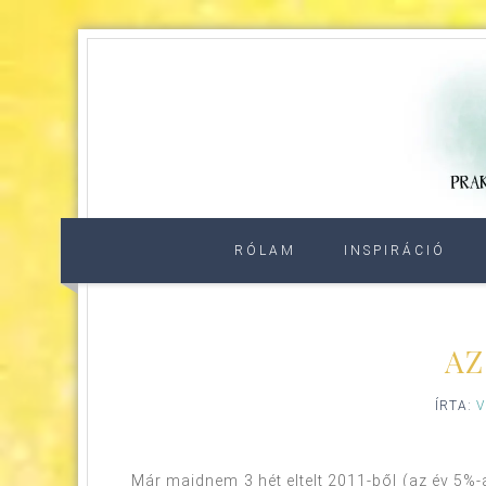
RÓLAM
INSPIRÁCIÓ
AZ
ÍRTA:
V
Már majdnem 3 hét eltelt 2011-ből (az év 5%-a!