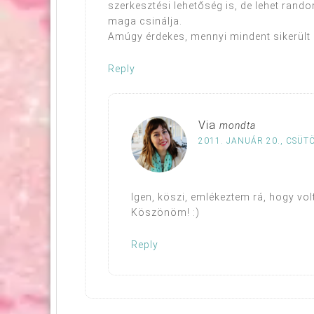
szerkesztési lehetőség is, de lehet rand
maga csinálja.
Amúgy érdekes, mennyi mindent sikerült 
Reply
Via
mondta
2011. JANUÁR 20., CSÜT
Igen, köszi, emlékeztem rá, hogy volt
Köszönöm! :)
Reply