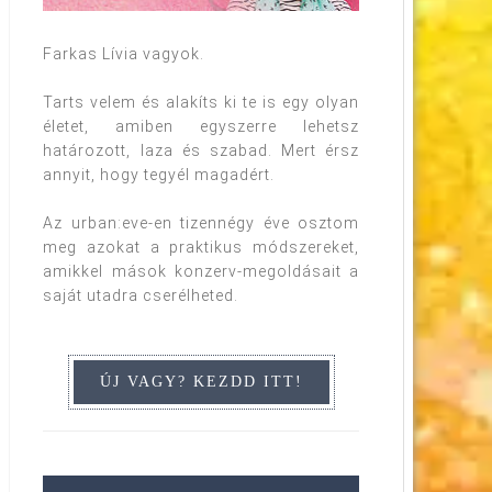
Farkas Lívia vagyok.
Tarts velem és alakíts ki te is egy olyan
életet, amiben egyszerre lehetsz
határozott, laza és szabad. Mert érsz
annyit, hogy tegyél magadért.
Az urban:eve-en tizennégy éve osztom
meg azokat a praktikus módszereket,
amikkel mások konzerv-megoldásait a
saját utadra cserélheted.