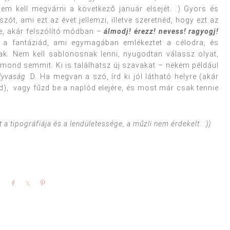
nem kell megvárni a következő január elsejét. :) Gyors és
ót, ami ezt az évet jellemzi, illetve szeretnéd, hogy ezt az
ge, akár felszólító módban –
álmodj! érezz! nevess! ragyogj!
l a fantáziád, ami egymagában emlékeztet a célodra, és
nak. Nem kell sablonosnak lenni, nyugodtan válassz olyat,
ond semmit. Ki is találhatsz új szavakat – nekem például
lyvaság
:D. Ha megvan a szó, írd ki jól látható helyre (akár
tod), vagy fűzd be a naplód elejére, és most már csak tennie
 a tipográfiája és a lendületessége, a műzli nem érdekelt. :))
Share
Share
Pin