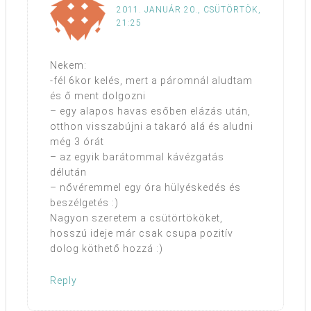
2011. JANUÁR 20., CSÜTÖRTÖK,
21:25
Nekem:
-fél 6kor kelés, mert a páromnál aludtam
és ő ment dolgozni
– egy alapos havas esőben elázás után,
otthon visszabújni a takaró alá és aludni
még 3 órát
– az egyik barátommal kávézgatás
délután
– nővéremmel egy óra hülyéskedés és
beszélgetés :)
Nagyon szeretem a csütörtököket,
hosszú ideje már csak csupa pozitív
dolog köthető hozzá :)
Reply