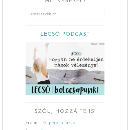
MIT KERESEL?
LECSÓ PODCAST
SZÓLJ HOZZÁ TE IS!
Erabig
-
40 perces pizza