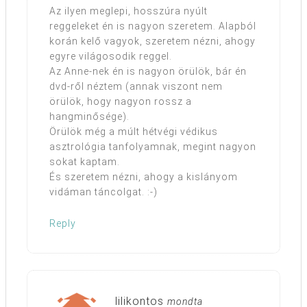
Az ilyen meglepi, hosszúra nyúlt
reggeleket én is nagyon szeretem. Alapból
korán kelő vagyok, szeretem nézni, ahogy
egyre világosodik reggel.
Az Anne-nek én is nagyon örülök, bár én
dvd-ről néztem (annak viszont nem
örülök, hogy nagyon rossz a
hangminősége).
Örülök még a múlt hétvégi védikus
asztrológia tanfolyamnak, megint nagyon
sokat kaptam.
És szeretem nézni, ahogy a kislányom
vidáman táncolgat. :-)
Reply
lilikontos
mondta