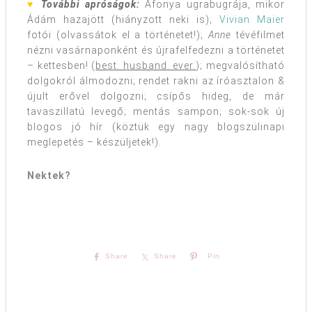
♥
További apróságok:
Áfonya ugrabugrája, mikor
Ádám hazajött (hiányzott neki is);
Vivian Maier
fotói (olvassátok el a történetet!);
Anne
tévéfilmet
nézni vasárnaponként és újrafelfedezni a történetet
– kettesben! (
best. husband. ever.
); megvalósítható
dolgokról álmodozni; rendet rakni az íróasztalon &
újult erővel dolgozni; csípős hideg, de már
tavaszillatú levegő; mentás sampon; sok-sok új
blogos jó hír (köztük egy nagy blogszülinapi
meglepetés – készüljetek!).
Nektek?
Share
Share
Pin