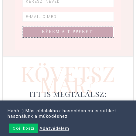
KÖVETSZ
MÁR?
ITT IS MEGTALÁLSZ:
Hahó :) Más oldalakhoz hasonlóan mi is sütiket
használunk a működéshez.
© COPYRIGHT 2008–2026 CABBIT SUPREME LTD, FARKAS LÍVIA
Adatvédelem
Oké, köszi
• MINDEN JOG FENNTARTVA! ·