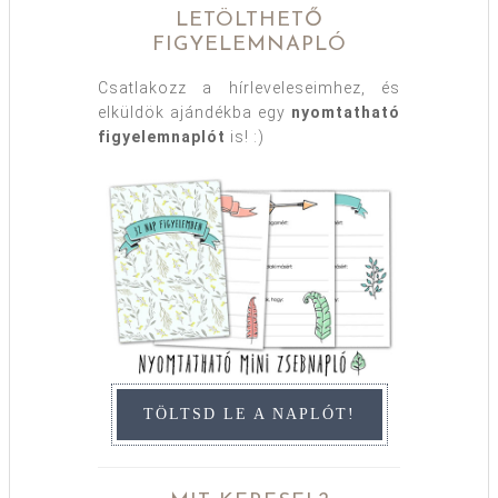
LETÖLTHETŐ
FIGYELEMNAPLÓ
Csatlakozz a hírleveleseimhez, és
elküldök ajándékba egy
nyomtatható
figyelemnaplót
is! :)
TÖLTSD LE A NAPLÓT!