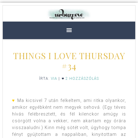
THINGS I LOVE THURSDAY
#34
ÍRTA:
VIA
|
2 HOZZÁSZÓLÁS
♥
Ma kicsivel 7 után felkeltem, ami ritka olyankor,
amikor egyébként nem megyek sehová. (Egy téves
hívás felébresztett, és fél kilenckor amúgy is
csörgött volna a vekker; nem akartam egy órára
visszaaludni.) Kinn még sötét volt, úgyhogy tompa
fényt gyújtottam a nappaliban, kinyitottam az