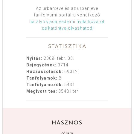
Az urban:eve és az urban:eve
tanfolyami portálra vonatkozó
hatályos adatvédelmi nyilatkozatot
ide kattintva olvashatod
.
STATISZTIKA
Nyitás:
2008. febr. 03.
Bejegyzések:
3714
Hozzászólások:
69012
Tanfolyamok:
8
Tanfolyamozók:
5431
Megivott tea:
3548 liter
HASZNOS
Rólam