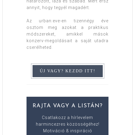
határozott, laza és szabad. Mert érsz
annyit, hogy tegyél magadért.
Az urban:eve-en tizennégy éve
osztom meg azokat a praktikus
módszereket, amikkel mások
konzerv-megoldásait a saját utadra
cserélheted.
RAJTA VAGY A LISTÁN?
Csatlakozz a hírlevelem
harmincezres közösségéhez!
Motiváció & inspiráció