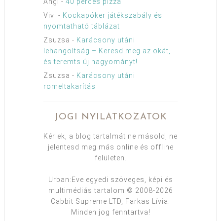
Angi
-
40 perces pizza
Vivi
-
Kockapóker játékszabály és
nyomtatható táblázat
Zsuzsa
-
Karácsony utáni
lehangoltság – Keresd meg az okát,
és teremts új hagyományt!
Zsuzsa
-
Karácsony utáni
romeltakarítás
JOGI NYILATKOZATOK
Kérlek, a blog tartalmát ne másold, ne
jelentesd meg más online és offline
felületen.
Urban:Eve egyedi szöveges, képi és
multimédiás tartalom © 2008-2026
Cabbit Supreme LTD, Farkas Lívia.
Minden jog fenntartva!