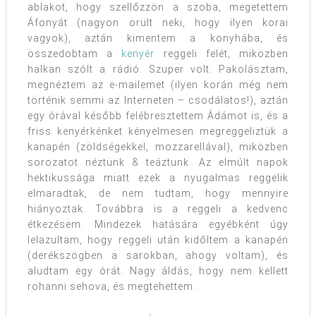
ablakot, hogy szellőzzön a szoba, megetettem
Áfonyát (nagyon örült neki, hogy ilyen korai
vagyok), aztán kimentem a konyhába, és
összedobtam a
kenyér
reggeli felét, miközben
halkan szólt a rádió. Szuper volt. Pakolásztam,
megnéztem az e-mailemet (ilyen korán még nem
történik semmi az Interneten – csodálatos!), aztán
egy órával később felébresztettem Ádámot is, és a
friss kenyérkénket kényelmesen megreggeliztük a
kanapén (zöldségekkel, mozzarellával), miközben
sorozatot néztünk & teáztunk. Az elmúlt napok
hektikussága miatt ezek a nyugalmas reggelik
elmaradtak, de nem tudtam, hogy mennyire
hiányoztak. Továbbra is a reggeli a kedvenc
étkezésem. Mindezek hatására egyébként úgy
lelazultam, hogy reggeli után kidőltem a kanapén
(derékszögben a sarokban, ahogy voltam), és
aludtam egy órát. Nagy áldás, hogy nem kellett
rohanni sehova, és megtehettem.