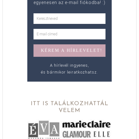
egyenesen az e-mail fiókodba! :)
A hírlevél ingyenes,
és bármikor leiratkozhatsz.
ITT IS TALÁLKOZHATTÁL
VELEM