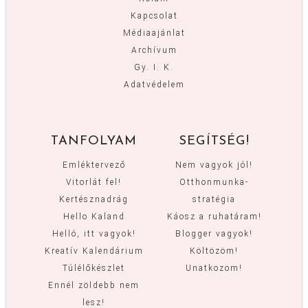
Kapcsolat
Médiaajánlat
Archívum
Gy. I. K.
Adatvédelem
TANFOLYAM
SEGÍTSÉG!
Emléktervező
Nem vagyok jól!
Vitorlát fel!
Otthonmunka-
Kertésznadrág
stratégia
Hello Kaland
Káosz a ruhatáram!
Helló, itt vagyok!
Blogger vagyok!
Kreatív Kalendárium
Költözöm!
Túlélőkészlet
Unatkozom!
Ennél zöldebb nem
lesz!