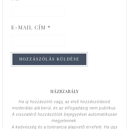
E-MAIL CÍM
*
HÁZSZABÁLY
Ha új hozzászóló vagy, az első hozzászólásod
moderálás alá kerül, és az elfogadásig nem publikus.
A visszatérő hozzászólók bejegyzései automatikusan
megjelennek.
A kedvesség és a tolerancia alapvető errefelé. Ha úgy