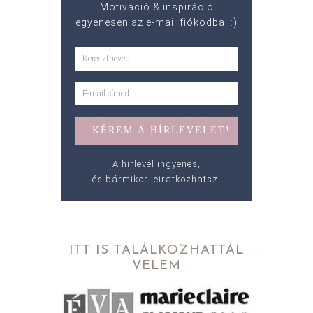
Motiváció & inspiráció
egyenesen az e-mail fiókodba! :)
A hírlevél ingyenes,
és bármikor leiratkozhatsz.
ITT IS TALÁLKOZHATTÁL
VELEM