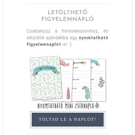
LETÖLTHETŐ
FIGYELEMNAPLÓ
Csatlakozz a hírleveleseimhez, és
elküldök ajándékba egy
nyomtatható
figyelemnaplót
is! :)
TÖLTSD LE A NAPLÓT!