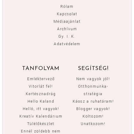
Rólam
Kapcsolat
Médiaajánlat
Archívum
Gy. I. K.
Adatvédelem
TANFOLYAM
SEGÍTSÉG!
Emléktervező
Nem vagyok jól!
Vitorlát fel!
Otthonmunka-
Kertésznadrág
stratégia
Hello Kaland
Káosz a ruhatáram!
Helló, itt vagyok!
Blogger vagyok!
Kreatív Kalendárium
Költözöm!
Túlélőkészlet
Unatkozom!
Ennél zöldebb nem