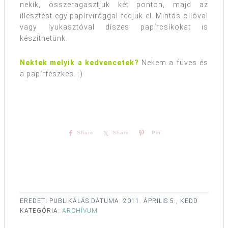
nekik, összeragasztjuk két ponton, majd az
illesztést egy papírvirággal fedjük el. Mintás ollóval
vagy lyukasztóval díszes papírcsíkokat is
készíthetünk.
Nektek melyik a kedvencetek?
Nekem a füves és
a papírfészkes. :)
Share
Share
Pin
EREDETI PUBLIKÁLÁS DÁTUMA:
2011. ÁPRILIS 5., KEDD
KATEGÓRIA:
ARCHÍVUM