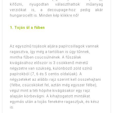
kifőzni, nyugodtan választhattok műanyag
verziókat is, a decoupage-hoz pedig akár
hungarocellt is. Minden kép klikkre nő!
1. Tojás ül a fűben
Az egyszínű tojások aljára papírcsillagok vannak
ragasztva, így még a tartóban is úgy tűnnek,
mintha fűben csücsülnének. A fűszálak
kivágásához először is 3 csökkenő méretű
négyzetre van szükség, különböző zöld színű
papírokból (7, 6 és 5 centis oldalúak). A
négyzeteket az alábbi rajz szerint kell összehajtani
(félbe, csücsköket fel, aztán még egyszer félbe),
végül mint a téli hópihe kivágásakor egy rajz
alapján körbevágni. A kihajtogatott mintákat
egymás után a tojás fenekére ragasztjuk, és kész
is.