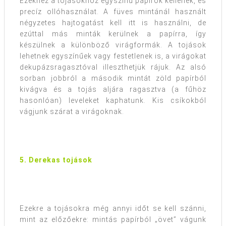
Ezekhez a tojásokhoz egyszínű papírok kellenek, és
precíz ollóhasználat. A füves mintánál használt
négyzetes hajtogatást kell itt is használni, de
ezúttal más minták kerülnek a papírra, így
készülnek a különböző virágformák. A tojások
lehetnek egyszínűek vagy festetlenek is, a virágokat
dekupázsragasztóval illeszthetjük rájuk. Az alsó
sorban jobbról a második mintát zöld papírból
kivágva és a tojás aljára ragasztva (a fűhöz
hasonlóan) leveleket kaphatunk. Kis csíkokból
vágjunk szárat a virágoknak.
5. Derekas tojások
Ezekre a tojásokra még annyi időt se kell szánni,
mint az előzőekre: mintás papírból „övet” vágunk