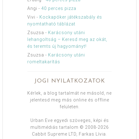
Angi
-
40 perces pizza
Vivi
-
Kockapóker játékszabály és
nyomtatható táblázat
Zsuzsa
-
Karácsony utáni
lehangoltság – Keresd meg az okát,
és teremts új hagyományt!
Zsuzsa
-
Karácsony utáni
romeltakarítás
JOGI NYILATKOZATOK
Kérlek, a blog tartalmát ne másold, ne
jelentesd meg más online és offline
felületen.
Urban:Eve egyedi szöveges, képi és
multimédiás tartalom © 2008-2026
Cabbit Supreme LTD, Farkas Lívia.