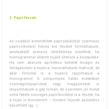
2. Papírfészek
Az irodából kimenekített papírzabálóból származó
papírcsíkokból helyes kis fészket formálhatunk,
amelyekből aranyos ültetőkártya születhet, ha
monogrammal ellátott tojást ültetünk a közepükbe.
Ha nem akarunk aprólékos betűket kivágni és
felragasztani a tojásra, használhatunk matricát, de
akár filctollal is a tojásra rajzolhatjuk a
monogramot. A színpompás hatás érdekében
csomagolópapírokat vagy magazinokat is
lenyomhatunk a gép torkán, de szerintem jól mutat
sima fekete szöveges papírfecnikkel is a fészek, ha
a tojás is monokróm – modern húsvéti asztaldísz
készíthető így. :)