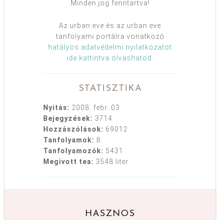
Minden jog fenntartva!
Az urban:eve és az urban:eve
tanfolyami portálra vonatkozó
hatályos adatvédelmi nyilatkozatot
ide kattintva olvashatod
.
STATISZTIKA
Nyitás:
2008. febr. 03.
Bejegyzések:
3714
Hozzászólások:
69012
Tanfolyamok:
8
Tanfolyamozók:
5431
Megivott tea:
3548 liter
HASZNOS