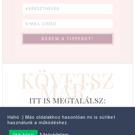
KÖVETSZ
MÁR?
ITT IS MEGTALÁLSZ:
Hahó :) Más oldalakhoz hasonlóan mi is sütiket
használunk a működéshez.
© COPYRIGHT 2008–2026 CABBIT SUPREME LTD, FARKAS LÍVIA
Adatvédelem
Oké, köszi
• MINDEN JOG FENNTARTVA! ·