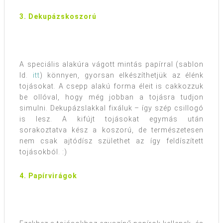
3. Dekupázskoszorú
A speciális alakúra vágott mintás papírral (sablon
ld.
itt
) könnyen, gyorsan elkészíthetjük az élénk
tojásokat. A csepp alakú forma éleit is cakkozzuk
be ollóval, hogy még jobban a tojásra tudjon
simulni. Dekupázslakkal fixáluk – így szép csillogó
is lesz. A kifújt tojásokat egymás után
sorakoztatva kész a koszorú, de természetesen
nem csak ajtódísz születhet az így feldíszített
tojásokból. :)
4. Papírvirágok