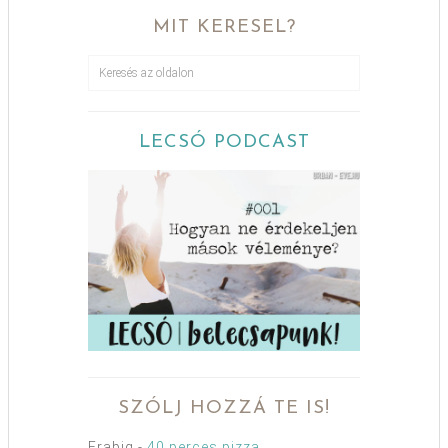
MIT KERESEL?
LECSÓ PODCAST
SZÓLJ HOZZÁ TE IS!
Erabig
-
40 perces pizza