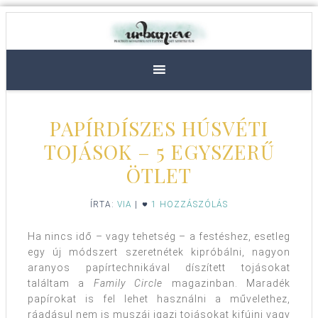
PAPÍRDÍSZES HÚSVÉTI
TOJÁSOK – 5 EGYSZERŰ
ÖTLET
ÍRTA:
VIA
|
1 HOZZÁSZÓLÁS
Ha nincs idő – vagy tehetség – a festéshez, esetleg
egy új módszert szeretnétek kipróbálni, nagyon
aranyos papírtechnikával díszített tojásokat
találtam a
Family Circle
magazinban. Maradék
papírokat is fel lehet használni a művelethez,
ráadásul nem is muszáj igazi tojásokat kifújni vagy