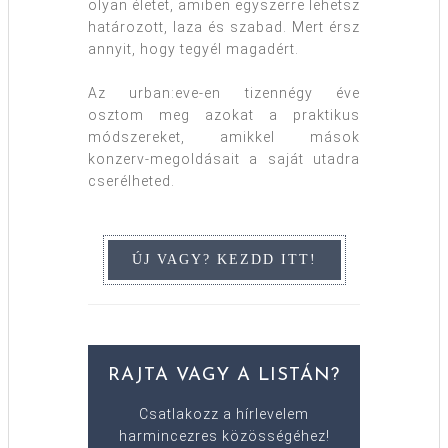
olyan életet, amiben egyszerre lehetsz
határozott, laza és szabad. Mert érsz
annyit, hogy tegyél magadért.
Az urban:eve-en tizennégy éve
osztom meg azokat a praktikus
módszereket, amikkel mások
konzerv-megoldásait a saját utadra
cserélheted.
RAJTA VAGY A LISTÁN?
Csatlakozz a hírlevelem
harmincezres közösségéhez!