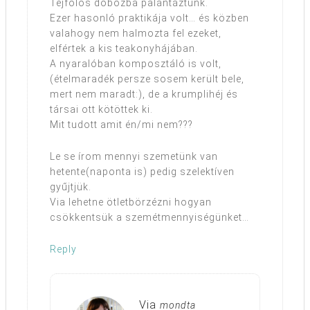
Tejfölös dobozba palántáztunk.
Ezer hasonló praktikája volt… és közben
valahogy nem halmozta fel ezeket,
elfértek a kis teakonyhájában.
A nyaralóban komposztáló is volt,
(ételmaradék persze sosem került bele,
mert nem maradt:), de a krumplihéj és
társai ott kötöttek ki.
Mit tudott amit én/mi nem???
Le se írom mennyi szemetünk van
hetente(naponta is) pedig szelektíven
gyűjtjük.
Via lehetne ötletbörzézni hogyan
csökkentsük a szemétmennyiségünket…
Reply
Via
mondta