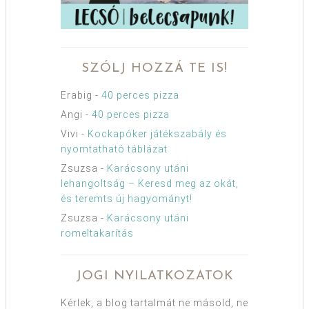
SZÓLJ HOZZÁ TE IS!
Erabig
-
40 perces pizza
Angi
-
40 perces pizza
Vivi
-
Kockapóker játékszabály és
nyomtatható táblázat
Zsuzsa
-
Karácsony utáni
lehangoltság – Keresd meg az okát,
és teremts új hagyományt!
Zsuzsa
-
Karácsony utáni
romeltakarítás
JOGI NYILATKOZATOK
Kérlek, a blog tartalmát ne másold, ne