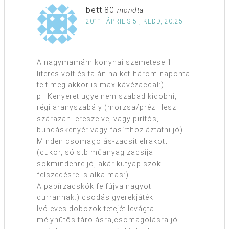
betti80
mondta
2011. ÁPRILIS 5., KEDD, 20:25
A nagymamám konyhai szemetese 1
literes volt és talán ha két-három naponta
telt meg akkor is max kávézaccal:)
pl: Kenyeret ugye nem szabad kidobni,
régi aranyszabály (morzsa/prézli lesz
szárazan lereszelve, vagy pirítós,
bundáskenyér vagy fasírthoz áztatni jó)
Minden csomagolás-zacsit elrakott
(cukor, só stb műanyag zacsija
sokmindenre jó, akár kutyapiszok
felszedésre is alkalmas:)
A papírzacskók felfújva nagyot
durrannak:) csodás gyerekjáték.
Ivóleves dobozok tetejét levágta
mélyhűtős tárolásra,csomagolásra jó.