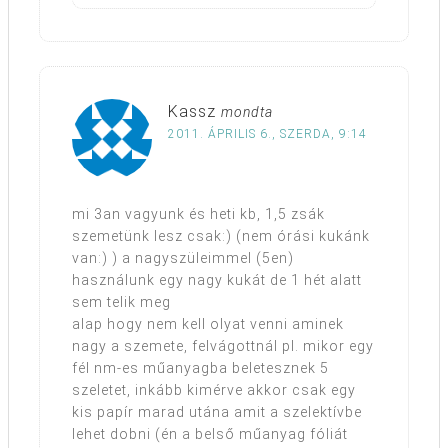
Kassz
mondta
2011. ÁPRILIS 6., SZERDA, 9:14
mi 3an vagyunk és heti kb, 1,5 zsák
szemetünk lesz csak:) (nem órási kukánk
van:) ) a nagyszüleimmel (5en)
használunk egy nagy kukát de 1 hét alatt
sem telik meg
alap hogy nem kell olyat venni aminek
nagy a szemete, felvágottnál pl. mikor egy
fél nm-es műanyagba beletesznek 5
szeletet, inkább kimérve akkor csak egy
kis papír marad utána amit a szelektívbe
lehet dobni (én a belső műanyag fóliát