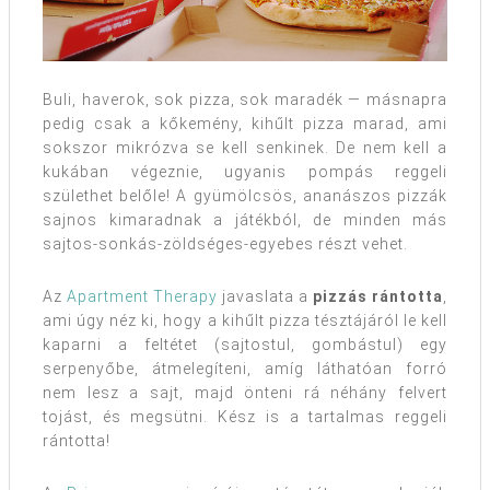
Buli, haverok, sok pizza, sok maradék — másnapra
pedig csak a kőkemény, kihűlt pizza marad, ami
sokszor mikrózva se kell senkinek. De nem kell a
kukában végeznie, ugyanis pompás reggeli
születhet belőle! A gyümölcsös, ananászos pizzák
sajnos kimaradnak a játékból, de minden más
sajtos-sonkás-zöldséges-egyebes részt vehet.
Az
Apartment Therapy
javaslata a
pizzás rántotta
,
ami úgy néz ki, hogy a kihűlt pizza tésztájáról le kell
kaparni a feltétet (sajtostul, gombástul) egy
serpenyőbe, átmelegíteni, amíg láthatóan forró
nem lesz a sajt, majd önteni rá néhány felvert
tojást, és megsütni. Kész is a tartalmas reggeli
rántotta!