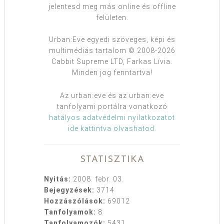
jelentesd meg más online és offline
felületen.
Urban:Eve egyedi szöveges, képi és
multimédiás tartalom © 2008-2026
Cabbit Supreme LTD, Farkas Lívia.
Minden jog fenntartva!
Az urban:eve és az urban:eve
tanfolyami portálra vonatkozó
hatályos adatvédelmi nyilatkozatot
ide kattintva olvashatod
.
STATISZTIKA
Nyitás:
2008. febr. 03.
Bejegyzések:
3714
Hozzászólások:
69012
Tanfolyamok:
8
Tanfolyamozók:
5431