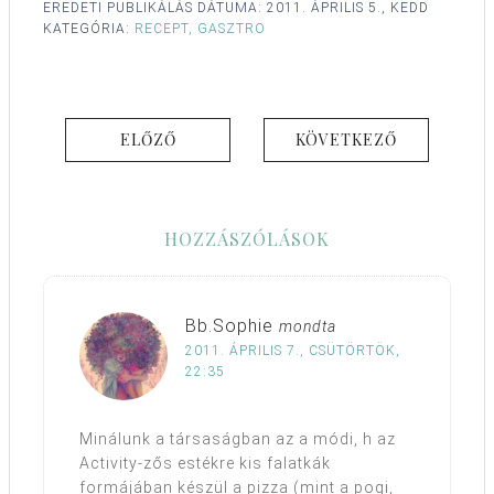
EREDETI PUBLIKÁLÁS DÁTUMA:
2011. ÁPRILIS 5., KEDD
KATEGÓRIA:
RECEPT, GASZTRO
ELŐZŐ
KÖVETKEZŐ
HOZZÁSZÓLÁSOK
Bb.Sophie
mondta
2011. ÁPRILIS 7., CSÜTÖRTÖK,
22:35
Minálunk a társaságban az a módi, h az
Activity-zős estékre kis falatkák
formájában készül a pizza (mint a pogi,