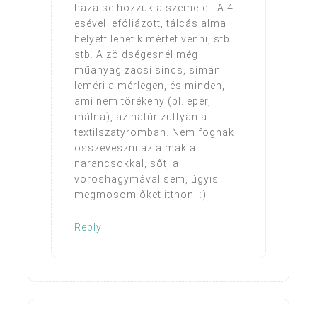
haza se hozzuk a szemetet. A 4-
esével lefóliázott, tálcás alma
helyett lehet kimértet venni, stb.
stb. A zöldségesnél még
műanyag zacsi sincs, simán
leméri a mérlegen, és minden,
ami nem törékeny (pl. eper,
málna), az natúr zuttyan a
textilszatyromban. Nem fognak
összeveszni az almák a
narancsokkal, sőt, a
vöröshagymával sem, úgyis
megmosom őket itthon. :)
Reply