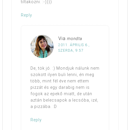
tiltakozni. :-))))
Reply
Via
mondta
2011. ÁPRILIS 6.,
SZERDA, 9:57
De, tök jó. :) Mondjuk nálunk nem
szokott ilyen buli lenni, én meg
több, mint fél éve nem ettem
pizzát és egy darabig nem is
fogok az epekő miatt, de után
aztán belecsapok a lecsóba, izé,
a pizzába. :D
Reply