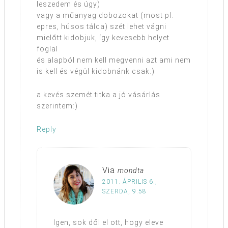
leszedem és úgy)
vagy a műanyag dobozokat (most pl.
epres, húsos tálca) szét lehet vágni
mielőtt kidobjuk, így kevesebb helyet
foglal
és alapból nem kell megvenni azt ami nem
is kell és végül kidobnánk csak:)
a kevés szemét titka a jó vásárlás
szerintem:)
Reply
Via
mondta
2011. ÁPRILIS 6.,
SZERDA, 9:58
Igen, sok dől el ott, hogy eleve