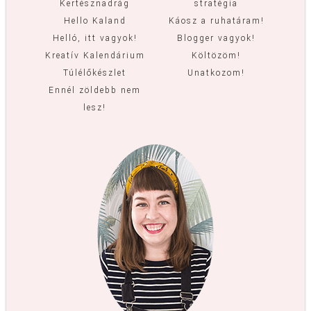
Kertésznadrág
stratégia
Hello Kaland
Káosz a ruhatáram!
Helló, itt vagyok!
Blogger vagyok!
Kreatív Kalendárium
Költözöm!
Túlélőkészlet
Unatkozom!
Ennél zöldebb nem
lesz!