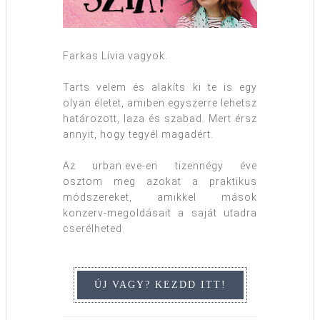
Farkas Lívia vagyok.
Tarts velem és alakíts ki te is egy
olyan életet, amiben egyszerre lehetsz
határozott, laza és szabad. Mert érsz
annyit, hogy tegyél magadért.
Az urban:eve-en tizennégy éve
osztom meg azokat a praktikus
módszereket, amikkel mások
konzerv-megoldásait a saját utadra
cserélheted.