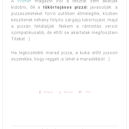
A
Primer
magazin írói a tésztát sem akarják
kidobni, ők a
tükörtojásos pizzá
t javasolják: a
pizzaszeleteket forró sütőben átmelegítik, közben
készítenek néhány folyós sárgájú tükörtojást, majd
a pizzán feltálalják. Nekem a rántottás verzió
szimpatikusabb, de ettől se akartalak megfosztani
Titeket. :)
Ha legközelebb marad pizza, a kuka előtt jusson
eszetekbe, hogy reggeli is lehet a maradékból. :)
Share
Share
Pin