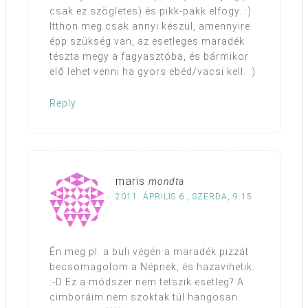
csak ez szögletes) és pikk-pakk elfogy. :)
Itthon meg csak annyi készül, amennyire
épp szükség van, az esetleges maradék
tészta megy a fagyasztóba, és bármikor
elő lehet venni ha gyors ebéd/vacsi kell. :)
Reply
maris
mondta
2011. ÁPRILIS 6., SZERDA, 9:15
Én meg pl. a buli végén a maradék pizzát
becsomagolom a Népnek, és hazavihetik.
:-D Ez a módszer nem tetszik esetleg? A
cimboráim nem szoktak túl hangosan