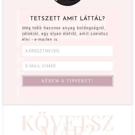
TETSZETT AMIT LÁTTÁL?
Még több hasznos anyag boldogságról,
célokról, egy olyan életről, amit szeretsz
élni - e-mailen is.
KÖVETSZ
MÁR?