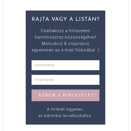
RAJTA VAGY A LISTÁN?
Csatlakozz a hírlevelem
harmincezres közösségéhez!
Motiváció & inspiráció
egyenesen az e-mail fiókodba! :)
A hírlevél ingyenes,
és bármikor leiratkozhatsz.