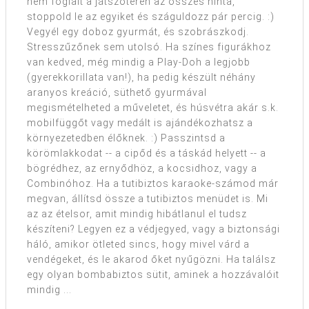
nem foglalt a játszótéren az összes hinta,
stoppold le az egyiket és száguldozz pár percig. :)
Vegyél egy doboz gyurmát, és szobrászkodj.
Stresszűzőnek sem utolsó. Ha színes figurákhoz
van kedved, még mindig a Play-Doh a legjobb
(gyerekkorillata van!), ha pedig készült néhány
aranyos kreáció, süthető gyurmával
megismételheted a műveletet, és húsvétra akár s.k.
mobilfüggőt vagy medált is ajándékozhatsz a
környezetedben élőknek. :) Passzintsd a
körömlakkodat -- a cipőd és a táskád helyett -- a
bögrédhez, az ernyődhöz, a kocsidhoz, vagy a
Combinóhoz. Ha a tutibiztos karaoke-számod már
megvan, állítsd össze a tutibiztos menüdet is. Mi
az az ételsor, amit mindig hibátlanul el tudsz
készíteni? Legyen ez a védjegyed, vagy a biztonsági
háló, amikor ötleted sincs, hogy mivel várd a
vendégeket, és le akarod őket nyűgözni. Ha találsz
egy olyan bombabiztos sütit, aminek a hozzávalóit
mindig ...