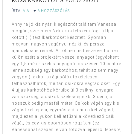
ÍRTA:
VIA
|
6 HOZZÁSZÓLÁS
Annyira jó kis nyári kiegészítőt találtam Vanessa
blogján, szerintem Nektek is tetszeni fog. :) Ujjal
kötött (!!) textilkarkötőket készített. Gyorsan
megvan, nagyon vagányul néz ki, és persze
ajándékba is remek. Arról nem is beszélve, ha nem
külön ezért a projektért veszel anyagot (egyébként
egy 1,5 méter széles anyagból összesen 10 centire
lenne szükség egy karkötőhöz, tehát az sem nagy
vagyon!), akkor a régi pólók tökéletesen
felhasználhatók, miután csíkokra vágtad őket. Egy
4 ujjas karkötőhöz körülbelül 3 csíknyi anyagra
van szükség, a csíkok szélessége kb. 3 centi, a
hosszuk pedig másfél méter. Csíkok végén egy kis
vágást kell ejteni, egymás alá tenni a két vágást,
majd ezen a lyukon kell átfűzni a következő csík
végét, és egy kis csomóban rögzíteni (ez
Vanessánál szépen le van fotózva lépésről lépésre,