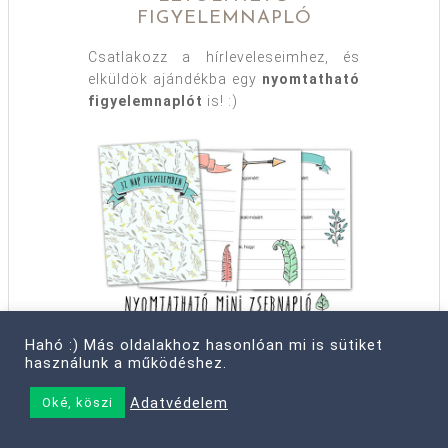
FIGYELEMNAPLÓ
Csatlakozz a hírleveleseimhez, és
elküldök ajándékba egy
nyomtatható
figyelemnaplót
is! :)
Hahó :) Más oldalakhoz hasonlóan mi is sütiket
TÖLTSD LE A NAPLÓT!
használunk a működéshez.
Adatvédelem
Oké, köszi
MIT KERESEL?