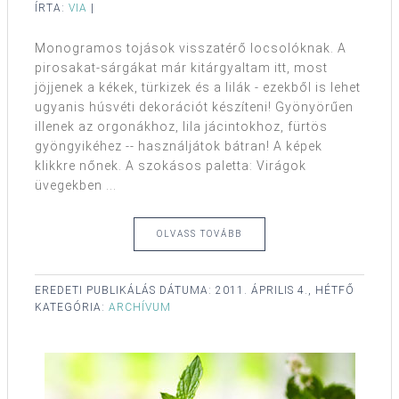
ÍRTA:
VIA
|
Monogramos tojások visszatérő locsolóknak. A
pirosakat-sárgákat már kitárgyaltam itt, most
jöjjenek a kékek, türkizek és a lilák - ezekből is lehet
ugyanis húsvéti dekorációt készíteni! Gyönyörűen
illenek az orgonákhoz, lila jácintokhoz, fürtös
gyöngyikéhez -- használjátok bátran! A képek
klikkre nőnek. A szokásos paletta: Virágok
üvegekben ...
OLVASS TOVÁBB
EREDETI PUBLIKÁLÁS DÁTUMA:
2011. ÁPRILIS 4., HÉTFŐ
KATEGÓRIA:
ARCHÍVUM