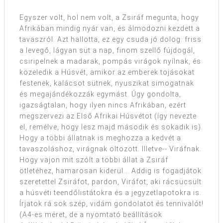
Egyszer volt, hol nem volt, a Zsiráf megunta, hogy
Afrikában mindig nyár van, és álmodozni kezdett a
tavaszról. Azt hallotta, ez egy csuda jó dolog: friss
a levegő, lágyan süt a nap, finom szellő fújdogál,
csiripelnek a madarak, pompás virágok nyílnak, és
közeledik a Húsvét, amikor az emberek tojásokat
festenek, kalácsot sütnek, nyuszikat simogatnak
és megajándékozzák egymást. Úgy gondolta,
igazságtalan, hogy ilyen nincs Afrikában, ezért
megszervezi az Első Afrikai Húsvétot (így nevezte
el, remélve, hogy lesz majd második és sokadik is).
Hogy a többi állatnak is meghozza a kedvét a
tavaszoláshoz, virágnak öltözött. Illetve-- Viráfnak.
Hogy vajon mit szólt a többi állat a Zsiráf
ötletéhez, hamarosan kiderül... Addig is fogadjátok
szeretettel Zsiráfot, pardon, Viráfot, aki rácsücsült
a húsvéti teendőlistátokra és a jegyzetlapotokra is.
Írjatok rá sok szép, vidám gondolatot és tennivalót!
(A4-es méret, de a nyomtató beállítások