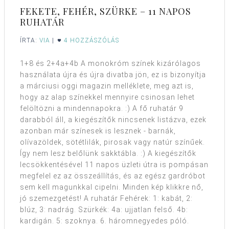
FEKETE, FEHÉR, SZÜRKE – 11 NAPOS
RUHATÁR
ÍRTA:
VIA
|
4 HOZZÁSZÓLÁS
1+8 és 2+4a+4b A monokróm színek kizárólagos
használata újra és újra divatba jön, ez is bizonyítja
a márciusi oggi magazin melléklete, meg azt is,
hogy az alap színekkel mennyire csinosan lehet
felöltözni a mindennapokra. :) A fő ruhatár 9
darabból áll, a kiegészítők nincsenek listázva, ezek
azonban már színesek is lesznek - barnák,
olívazöldek, sötétlilák, pirosak vagy natúr színűek.
Így nem lesz belőlünk sakktábla. :) A kiegészítők
lecsökkentésével 11 napos üzleti útra is pompásan
megfelel ez az összeállítás, és az egész gardróbot
sem kell magunkkal cipelni. Minden kép klikkre nő,
jó szemezgetést! A ruhatár Fehérek: 1: kabát, 2:
blúz, 3: nadrág. Szürkék: 4a: ujjatlan felső. 4b:
kardigán. 5: szoknya. 6. háromnegyedes póló.