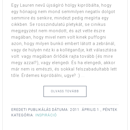
Egy Lauren nevű újságíró hölgy kipróbálta, hogy
egy hónapig nem mond semmilyen negatív dolgot
semmire és senkire, mindezt pedig megírta egy
cikkben. Se rosszindulatú pletykát, se cinikus
megjegyzést nem mondott, és azt vette észre
magában, hogy mivel nem volt kinek puffogni
azon, hogy milyen bunkó embert látott a zebránál,
vagy de hülyén néz ki a kolléganője, két választása
volt: vagy magában őrlődik rajta tovább (és mire
megy azzal?), vagy elengedi. És ha elengedi, akkor
már nem is emészti, és sokkal felszabadultabb lett
tőle. Érdemes kipróbálni, ugye? :) ...
OLVASS TOVÁBB
EREDETI PUBLIKÁLÁS DÁTUMA:
2011. ÁPRILIS 1., PÉNTEK
KATEGÓRIA:
INSPIRÁCIÓ