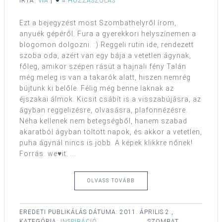
ÍRTA:
VIA
|
4 HOZZÁSZÓLÁS
Ezt a bejegyzést most Szombathelyről írom,
anyuék gépéről. Fura a gyerekkori helyszínemen a
blogomon dolgozni. :) Reggeli rutin ide, rendezett
szoba oda, azért van egy bája a vetetlen ágynak,
főleg, amikor szépen rásüt a hajnali fény Talán
még meleg is van a takarók alatt, hiszen nemrég
bújtunk ki belőle. Félig még benne laknak az
éjszakai álmok. Kicsit csábít is a visszabújásra, az
ágyban reggelizésre, olvasásra, plafonnézésre.
Néha kellenek nem betegségből, hanem szabad
akaratból ágyban töltött napok, és akkor a vetetlen,
puha ágynál nincs is jobb. A képek klikkre nőnek!
Forrás: we♥it. ...
OLVASS TOVÁBB
EREDETI PUBLIKÁLÁS DÁTUMA:
2011. ÁPRILIS 2.,
KATEGÓRIA:
INSPIRÁCIÓ
,
SZOMBAT