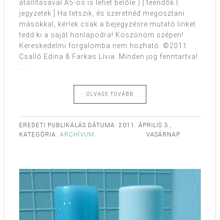
átállításával A5-ös is lehet belőle.) [ teendők |
jegyzetek ] Ha tetszik, és szeretnéd megosztani
másokkal, kérlek csak a bejegyzésre mutató linket
tedd ki a saját honlapodra! Köszönöm szépen!
Kereskedelmi forgalomba nem hozható. ©2011
Csalló Edina & Farkas Lívia. Minden jog fenntartva!
...
OLVASS TOVÁBB
EREDETI PUBLIKÁLÁS DÁTUMA:
2011. ÁPRILIS 3.,
KATEGÓRIA:
ARCHÍVUM
VASÁRNAP