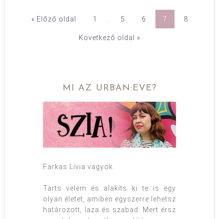
« Előző oldal
1
…
5
6
7
8
Következő oldal »
MI AZ URBAN:EVE?
Farkas Lívia vagyok.
Tarts velem és alakíts ki te is egy
olyan életet, amiben egyszerre lehetsz
határozott, laza és szabad. Mert érsz