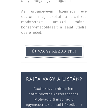
annyit, hogy tegyél magadért.
Az urban:eve-en tizennégy éve
osztom meg azokat a praktikus
módszereket, amikkel mások
konzerv-megoldásait a saját utadra
cserélheted.
RAJTA VAGY A LISTÁN?
Csatlakozz a hírlevelem
harmincezres közösségéhez!
Motiváció & inspiráció
egyenesen az e-mail fiókodba! :)