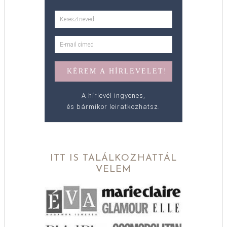
A hírlevél ingyenes,
és bármikor leiratkozhatsz.
ITT IS TALÁLKOZHATTÁL
VELEM