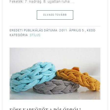
Feketék: 7: nadrág. 8: ujjatlan ruha. ...
OLVASS TOVÁBB
EREDETI PUBLIKÁLÁS DÁTUMA:
2011. ÁPRILIS 5., KEDD
KATEGÓRIA:
STÍLUS
KÖSS KARKÖTŐT A PÓLÓDBÓL!