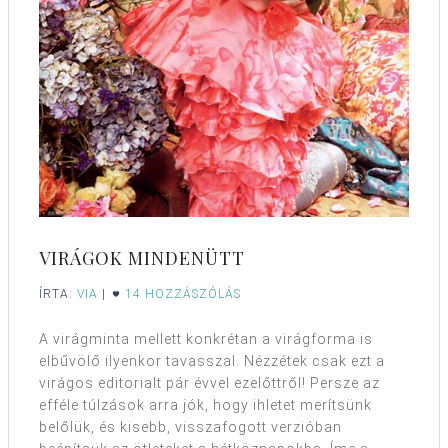
VIRÁGOK MINDENÜTT
ÍRTA:
VIA
|
14 HOZZÁSZÓLÁS
A virágminta mellett konkrétan a virágforma is
elbűvölő ilyenkor tavasszal. Nézzétek csak ezt a
virágos editorialt pár évvel ezelőttről! Persze az
efféle túlzások arra jók, hogy ihletet merítsünk
belőlük, és kisebb, visszafogott verzióban