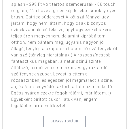
splash - 299 Ft volt tartós szemceruzák - 08 touch
of glam, 12 i have a green kép lejjebb: smokey eyes
brush, Catrice púderecset A két szájfénnyel úgy
jártam, hogy nem láttam, hogy csak bizonyos
színek vannak leértékelve, úgyhogy ezeket sikerült
teljes áron megvennem, de amint kipróbáltam
otthon, nem bántam meg, ugyanis nagyon jó
állagú, tényleg ajakápolóra hasonlító szájfényekről
van szó (tényleg hidratálnak!) A rózsaszínesebb
fantasztikus magában, a natúr színű szinte
átlátszó, természetes sminkhez vagy rúzs fölé
szájfénynek szuper. Levest is ettem a
rózsaszínben, és egészen jól megmaradt a színe.
Ja, és 6-os fényvédő faktort tartalmaz mindkettő.
Egész nyáron ezekre fogok rájárni, már látom. :)
Egyébként pirított cukorillatuk van, engem
legalábbis arra emlékeztet. ...
OLVASS TOVÁBB