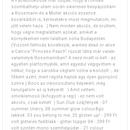
A Facebookosok már tudják, hogy a rövidke
szombathelyi utam során sikeresen bespájzoltam
a Rossmann és a Müller akciós essence
kosárkáiból is, kérésetekre most megmutatom, mi
jött velem haza. :) Nem minden akciós, de örültem,
hogy végre megtaláltam azokat, amiket a
környékemen nem találtam soha Budapesten.
(Viszont felhívás következik, wanted dead or alive:
a Catrice "Princess Peach" rúzsát látta már valaki
valamelyik Rossmannban? A neve miatt is kell - az
egyetlen platformjáték, amit egyedül végigvittem a
nélkül, hogy a sarokba vágtam volna a konzolt -, de
főként azért, mert régóta hajtok egy ilyen gyönyörű
színre.) Bocs az inkonzisztens képekért, még
tanulgatom az új ketyerét. :) Amit vettem:
sminklemosó (kifogyott a régi) - ez nem volt
akciós, csak kellett :) Sun Club szájfények - 07
summer cherry, 08 summer glow colour&go
lakkok: 53 you belong to me, 25 glisten up! - 299 Ft
volt glitteres fedőlakk - glitter topper 04 - 299 Ft
volt szintén mono szemhéjpúder - 21 colour