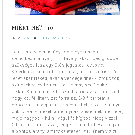
MIÉRT NE? #10
ÍRTA:
VIA
|
7 HOZZÁSZÓLÁS
Lehet, hogy idén is úgy fog a nyakunkba
settenkedni a nyár, mint tavaly, akkor pedig időben
szükséged lesz egy ütős jegestea receptre.
Kísérletezd ki a legfinomabbat, ami igazi frissítő
lehet akár Neked, akár a vendégeidnek - ízfokozók,
színezékek, és töméntelen mennyiségű cukor
nélkül! Kiindulásnak használhatod azt a módszert,
hogy kb. fél liter vizet forralsz, 2-3 filter teát a
dobozra írt ideig áztatsz benne, belekeversz annyi
cukrot vagy mézet, amennyi az ízlésednek megfelel,
majd hagyod kihűlni, végül felhígítod hideg vízzel.
Citrommal, mentával, jéggel tálalhatod. Ha megvan
a pontos arány, ami tökéletesen ízlik, (nem vízízű,