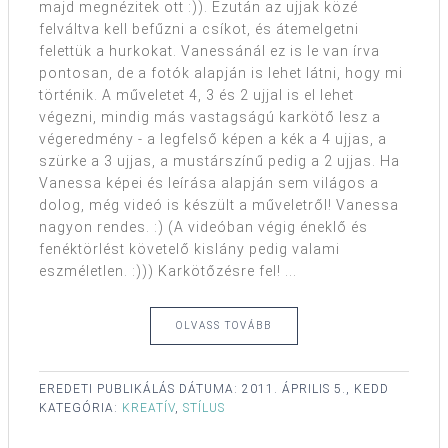
majd megnézitek ott :)). Ezután az ujjak közé
felváltva kell befűzni a csíkot, és átemelgetni
felettük a hurkokat. Vanessánál ez is le van írva
pontosan, de a fotók alapján is lehet látni, hogy mi
történik. A műveletet 4, 3 és 2 ujjal is el lehet
végezni, mindig más vastagságú karkötő lesz a
végeredmény - a legfelső képen a kék a 4 ujjas, a
szürke a 3 ujjas, a mustárszínű pedig a 2 ujjas. Ha
Vanessa képei és leírása alapján sem világos a
dolog, még videó is készült a műveletről! Vanessa
nagyon rendes. :) (A videóban végig éneklő és
fenéktörlést követelő kislány pedig valami
eszméletlen. :))) Karkötőzésre fel! ...
OLVASS TOVÁBB
EREDETI PUBLIKÁLÁS DÁTUMA:
2011. ÁPRILIS 5., KEDD
KATEGÓRIA:
KREATÍV
,
STÍLUS