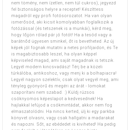
nem tömény, nem ízetlen, nem túl cukros), jegyezd
fel biztonságos helyre a receptet! Készíttess
magadról egy profi fotósorozatot. Ha van olyan
ismerősöd, aki kicsit komolyabban foglalkozik a
fotózással (és tetszenek is a munkái), kérd meg,
hogy lőjjön rólad pár jó fotót! Ha a tesód vagy a
barátnőd ügyesen sminkel, őt is bevetheted. Az új
képek jól fognak mutatni a netes profiljaidon, és Te
is magabiztosabb leszel, ha olyan képpel
képviseled magad, ami saját magadnak is tetszik.
Legyél modern kincsvadász! Térj be a közeli
túrkálóba, antikoshoz, vagy menj ki a bolhapiacra!
Legyél nagyon szelektív, csak olyat vegyél meg, ami
tényleg gyönyörű és megéri az árát - lomokat
szaporítani nem szabad. :) Küldj rúzsos
csóknyomos képeslapot a kedvesednek! Ha
hajlakkal lefújod a csókmintádat, akkor nem fog
elmaszatolódni. Ha nincs kerted, ülj ki egy parkba
könyvet olvasni, vagy csak hallgatni a madarakat
és napozni. Sőt, az ebédedet is kiviheted! Ha pedig