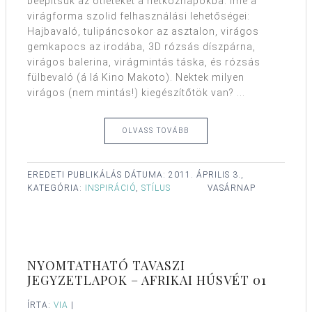
beépítsük az ötleteket a hétköznapokba. Íme a
virágforma szolid felhasználási lehetőségei:
Hajbavaló, tulipáncsokor az asztalon, virágos
gemkapocs az irodába, 3D rózsás díszpárna,
virágos balerina, virágmintás táska, és rózsás
fülbevaló (á lá Kino Makoto). Nektek milyen
virágos (nem mintás!) kiegészítőtök van? ...
OLVASS TOVÁBB
EREDETI PUBLIKÁLÁS DÁTUMA:
2011. ÁPRILIS 3.,
KATEGÓRIA:
INSPIRÁCIÓ
,
STÍLUS
VASÁRNAP
NYOMTATHATÓ TAVASZI
JEGYZETLAPOK – AFRIKAI HÚSVÉT 01
ÍRTA:
VIA
|