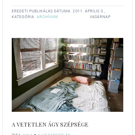
EREDETI PUBLIKÁLÁS DÁTUMA:
2011. ÁPRILIS 3.,
KATEGÓRIA:
ARCHÍVUM
VASÁRNAP
A VETETLEN ÁGY SZÉPSÉGE