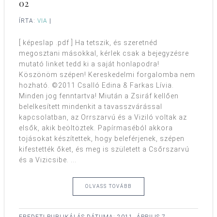
02
ÍRTA:
VIA
|
[ képeslap .pdf ] Ha tetszik, és szeretnéd
megosztani másokkal, kérlek csak a bejegyzésre
mutató linket tedd ki a saját honlapodra!
Köszönöm szépen! Kereskedelmi forgalomba nem
hozható. ©2011 Csalló Edina & Farkas Lívia.
Minden jog fenntartva! Miután a Zsiráf kellően
belelkesített mindenkit a tavasszvárással
kapcsolatban, az Orrszarvú és a Viziló voltak az
elsők, akik beöltöztek. Papírmaséból akkora
tojásokat készítettek, hogy beleférjenek, szépen
kifestették őket, és meg is született a Csőrszarvú
és a Vizicsibe. ...
OLVASS TOVÁBB
EREDETI PUBLIKÁLÁS DÁTUMA:
2011. ÁPRILIS 7.,