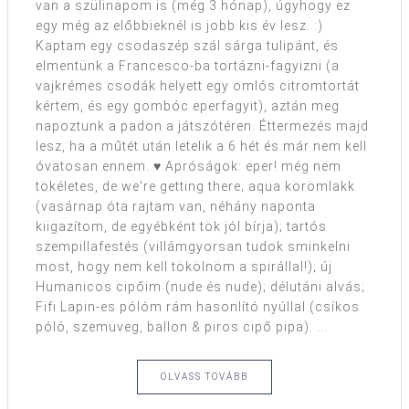
van a szülinapom is (még 3 hónap), úgyhogy ez
egy még az előbbieknél is jobb kis év lesz. :)
Kaptam egy csodaszép szál sárga tulipánt, és
elmentünk a Francesco-ba tortázni-fagyizni (a
vajkrémes csodák helyett egy omlós citromtortát
kértem, és egy gombóc eperfagyit), aztán meg
napoztunk a padon a játszótéren. Éttermezés majd
lesz, ha a műtét után letelik a 6 hét és már nem kell
óvatosan ennem. ♥ Apróságok: eper! még nem
tökéletes, de we're getting there; aqua körömlakk
(vasárnap óta rajtam van, néhány naponta
kiigazítom, de egyébként tök jól bírja); tartós
szempillafestés (villámgyorsan tudok sminkelni
most, hogy nem kell tökölnöm a spirállal!); új
Humanicos cipőim (nude és nude); délutáni alvás;
Fifi Lapin-es pólóm rám hasonlító nyúllal (csíkos
póló, szemüveg, ballon & piros cipő pipa). ...
OLVASS TOVÁBB