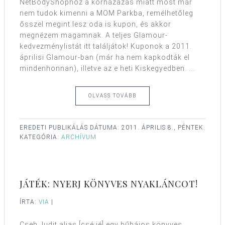
NetBodyShophoz a kórházazás miatt most már
nem tudok kimenni a MOM Parkba, remélhetőleg
ősszel megint lesz oda is kupon, és akkor
megnézem magamnak. A teljes Glamour-
kedvezménylistát itt találjátok! Kuponok a 2011.
áprilisi Glamour-ban (már ha nem kapkodták el
mindenhonnan), illetve az e heti Kiskegyedben. ...
OLVASS TOVÁBB
EREDETI PUBLIKÁLÁS DÁTUMA:
2011. ÁPRILIS 8., PÉNTEK
KATEGÓRIA:
ARCHÍVUM
JÁTÉK: NYERJ KÖNYVES NYAKLÁNCOT!
ÍRTA:
VIA
|
Cseh Judit alias [csé:jé] egy bűbájos könyves