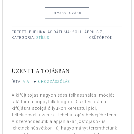
OLVASS TOVÁBB
EREDETI PUBLIKÁLÁS DÁTUMA:
2011. ÁPRILIS 7.,
KATEGÓRIA:
STÍLUS
CSÜTÖRTÖK
ÜZENET A TOJÁSBAN
ÍRTA:
VIA
|
3 HOZZÁSZÓLÁS
A kifújt tojás nagyon édes felhasználási módját
találtam a poppytalk blogon. Díszítés után a
kifújásra szolgáló lyukon keresztül pici,
feltekercselt üzenetet lehet a tojás belsejébe tenni.
A szerencsesütik alapján akár jóstojások is
lehetnek húsvétkor - új hagyományt teremthetünk