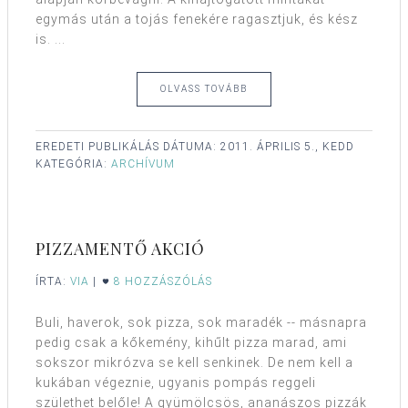
egymás után a tojás fenekére ragasztjuk, és kész
is. ...
OLVASS TOVÁBB
EREDETI PUBLIKÁLÁS DÁTUMA:
2011. ÁPRILIS 5., KEDD
KATEGÓRIA:
ARCHÍVUM
PIZZAMENTŐ AKCIÓ
ÍRTA:
VIA
|
8 HOZZÁSZÓLÁS
Buli, haverok, sok pizza, sok maradék -- másnapra
pedig csak a kőkemény, kihűlt pizza marad, ami
sokszor mikrózva se kell senkinek. De nem kell a
kukában végeznie, ugyanis pompás reggeli
születhet belőle! A gyümölcsös, ananászos pizzák