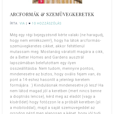
ARCFORMÁK & SZEMÜVEGKERETEK
ÍRTA:
VIA
|
10 HOZZÁSZÓLÁS
Még egy régi bejegyzésnél kérte valaki (ne haragudj,
hogy nem emlékszem!), hogy ha látok arcformás-
szemüvegkeretes cikket, akkor feltétlenül
mutassam meg. Mostanáig váratott magára a cikk,
de a Better Homes and Gardens ausztrál
lapszámában belefutottam egy ilyen
összeállításba. Nem tudom, mennyire pontos,
mindenesetre az biztos, hogy ovális fejem van, és
pont a 14-eshez hasonlít a jelenlegi keretem
formájára. :) Kiindulásnak mindenesetre jó lesz! Ha
nem látod magad jól a keretben (mert nincs benne
a dioptriás lencse), kérd meg az eladót (vagy a
kísérődet) hogy fotózzon le a próbált keretben (pl.
a mobiloddal), majd a saját szemüvegeddel az
orrodon nézd meg alaposan a képet, hogy jól tudj