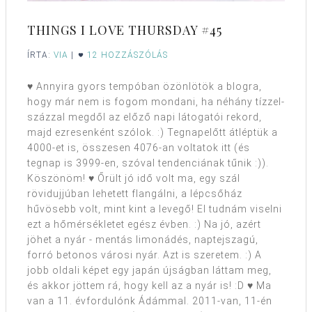
THINGS I LOVE THURSDAY #45
ÍRTA:
VIA
|
12 HOZZÁSZÓLÁS
♥ Annyira gyors tempóban özönlötök a blogra,
hogy már nem is fogom mondani, ha néhány tízzel-
százzal megdől az előző napi látogatói rekord,
majd ezresenként szólok. :) Tegnapelőtt átléptük a
4000-et is, összesen 4076-an voltatok itt (és
tegnap is 3999-en, szóval tendenciának tűnik :)).
Köszönöm! ♥ Őrült jó idő volt ma, egy szál
rövidujjúban lehetett flangálni, a lépcsőház
hűvösebb volt, mint kint a levegő! El tudnám viselni
ezt a hőmérsékletet egész évben. :) Na jó, azért
jöhet a nyár - mentás limonádés, naptejszagú,
forró betonos városi nyár. Azt is szeretem. :) A
jobb oldali képet egy japán újságban láttam meg,
és akkor jöttem rá, hogy kell az a nyár is! :D ♥ Ma
van a 11. évfordulónk Ádámmal. 2011-van, 11-én