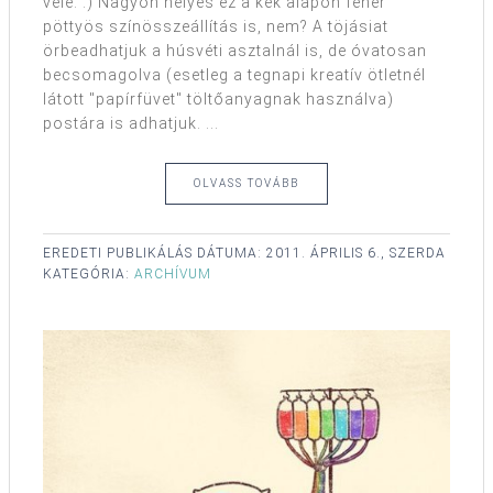
vele. :) Nagyon helyes ez a kék alapon fehér
pöttyös színösszeállítás is, nem? A töjásiat
örbeadhatjuk a húsvéti asztalnál is, de óvatosan
becsomagolva (esetleg a tegnapi kreatív ötletnél
látott "papírfüvet" töltőanyagnak használva)
postára is adhatjuk. ...
OLVASS TOVÁBB
EREDETI PUBLIKÁLÁS DÁTUMA:
2011. ÁPRILIS 6., SZERDA
KATEGÓRIA:
ARCHÍVUM