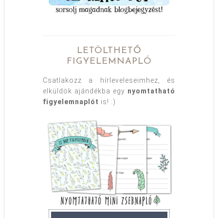
LETÖLTHETŐ
FIGYELEMNAPLÓ
Csatlakozz a hírleveleseimhez, és
elküldök ajándékba egy
nyomtatható
figyelemnaplót
is! :)