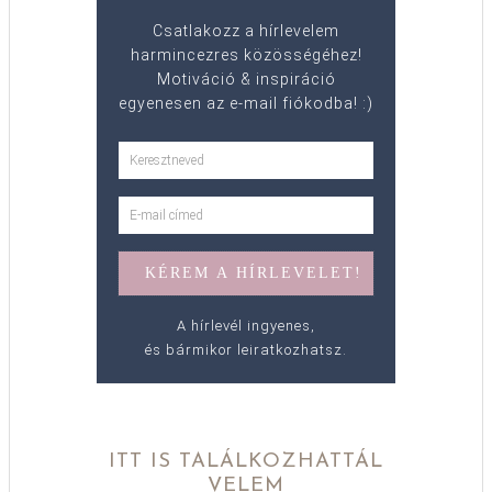
Csatlakozz a hírlevelem
harmincezres közösségéhez!
Motiváció & inspiráció
egyenesen az e-mail fiókodba! :)
A hírlevél ingyenes,
és bármikor leiratkozhatsz.
ITT IS TALÁLKOZHATTÁL
VELEM