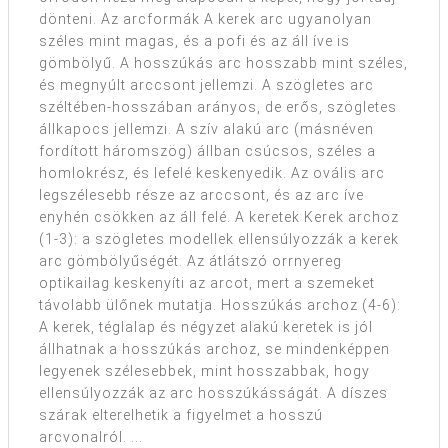
dönteni. Az arcformák A kerek arc ugyanolyan
széles mint magas, és a pofi és az áll íve is
gömbölyű. A hosszúkás arc hosszabb mint széles,
és megnyúlt arccsont jellemzi. A szögletes arc
széltében-hosszában arányos, de erős, szögletes
állkapocs jellemzi. A szív alakú arc (másnéven
fordított háromszög) állban csúcsos, széles a
homlokrész, és lefelé keskenyedik. Az ovális arc
legszélesebb része az arccsont, és az arc íve
enyhén csökken az áll felé. A keretek Kerek archoz
(1-3): a szögletes modellek ellensúlyozzák a kerek
arc gömbölyűségét. Az átlátszó orrnyereg
optikailag keskenyíti az arcot, mert a szemeket
távolabb ülőnek mutatja. Hosszúkás archoz (4-6):
A kerek, téglalap és négyzet alakú keretek is jól
állhatnak a hosszúkás archoz, se mindenképpen
legyenek szélesebbek, mint hosszabbak, hogy
ellensúlyozzák az arc hosszúkásságát. A díszes
szárak elterelhetik a figyelmet a hosszú
arcvonalról. ...