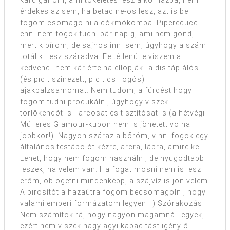
kardigánom, ami tökéletes lesz a kórházba, nem
érdekes az sem, ha betadine-os lesz, azt is be
fogom csomagolni a cókmókomba. Piperecucc:
enni nem fogok tudni pár napig, ami nem gond,
mert kibírom, de sajnos inni sem, úgyhogy a szám
totál ki lesz száradva. Feltétlenül elviszem a
kedvenc "nem kár érte ha ellopják" aldis táplálós
(és picit színezett, picit csillogós)
ajakbalzsamomat. Nem tudom, a fürdést hogy
fogom tudni produkálni, úgyhogy viszek
törlőkendőt is - arcosat és tisztítósat is (a hétvégi
Mülleres Glamour-kupon nem is jöhetett volna
jobbkor!). Nagyon száraz a bőröm, vinni fogok egy
általános testápolót kézre, arcra, lábra, amire kell.
Lehet, hogy nem fogom használni, de nyugodtabb
leszek, ha velem van. Ha fogat mosni nem is lesz
erőm, öblögetni mindenképp, a szájvíz is jön velem.
A pirosítót a hazaútra fogom becsomagolni, hogy
valami emberi formázatom legyen. :) Szórakozás:
Nem számítok rá, hogy nagyon magamnál legyek,
ezért nem viszek nagy agyi kapacitást igénylő