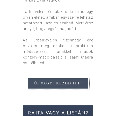
Farkas Lívia vagyok.
Tarts velem és alakíts ki te is egy
olyan életet, amiben egyszerre lehetsz
határozott, laza és szabad. Mert érsz
annyit, hogy tegyél magadért.
Az urban:eve-en tizennégy éve
osztom meg azokat a praktikus
módszereket, amikkel mások
konzerv-megoldásait a saját utadra
cserélheted.
RAJTA VAGY A LISTÁN?