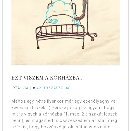
EZT VISZEM A KÓRHÁZBA…
ÍRTA:
VIA
|
43 HOZZÁSZÓLÁS
Mához egy hétre ilyenkor már egy epehólyagnyival
kevesebb leszek. :) Persze pörög az agyam, hogy
mit is vigyek a kórházba (1, max. 2 éjszakát leszek
benn), és magamért is összeszedtem a listát, meg
azért is, hogy hozzászóljatok, hátha van valami