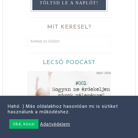
TÖLTSD LE A NAPLÓT!
MIT KERESEL?
LECSÓ PODCAST
Hahó :) Más oldalakhoz hasonlóan mi is sütiket
használunk a működéshez.
Adatvédelem
Oké, köszi