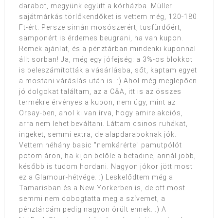
darabot, megyünk együtt a kórházba. Müller
sajátmárkás törlőkendőket is vettem még, 120-180
Ft-ért. Persze simán mosószerért, tusfürdőért,
samponért is érdemes beugrani, ha van kupon.
Remek ajánlat, és a pénztárban mindenki kuponnal
állt sorban! Ja, még egy jófejség: a 3%-os blokkot
is beleszámították a vásárlásba, sőt, kaptam egyet
a mostani váráslás után is. :) Ahol még meglepően
jó dolgokat találtam, az a C&A, itt is az összes
termékre érvényes a kupon, nem úgy, mint az
Orsay-ben, ahol ki van írva, hogy amire akciós,
arra nem lehet beváltani. Láttam csinos ruhákat,
ingeket, semmi extra, de alapdaraboknak jók.
Vettem néhány basic "nemkárérte" pamutpólót
potom áron, ha kijön belőle a betadine, annál jobb,
később is tudom hordani. Nagyon jókor jött most
ez a Glamour-hétvége. :) Leskelődtem még a
Tamarisban és a New Yorkerben is, de ott most
semmi nem dobogtatta meg a szívemet, a
pénztárcám pedig nagyon örült ennek. :) A