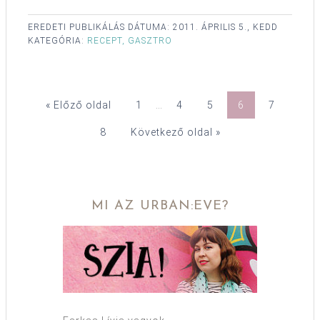
EREDETI PUBLIKÁLÁS DÁTUMA:
2011. ÁPRILIS 5., KEDD
KATEGÓRIA:
RECEPT, GASZTRO
« Előző oldal
1
…
4
5
6
7
8
Következő oldal »
MI AZ URBAN:EVE?