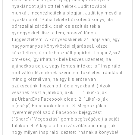
nyakláncot ajánlott fel Nektek. Judit további
munkáit megnézhetitek a blogján. Judit így mesél a
nyakláncról: "Puha fekete bőrkötésű könyv, lila
bőrszállal záródik, cseh csiszolt és tekla
gyöngyökkel díszítettem, hosszú láncra
függesztettem. A könyvecskének 24 lapja van, egy
hagyományos könyvkötési eljárással, kézzel
készítettem, újra felhasznált papírból. Lapjai 2,5x2
cm-esek, így írhatunk bele kedves üzenetet, ha
ajándékba adjuk, vagy fontos infókat is." Inspiráló,
motiváló idézeteknek szerintem tökéletes, ráadásul
mindig kéznél van, ha egy kis erőre van
szükségünk, hiszen ott lóg a nyakban! :) Azok
vesznek részt a játékon, akik… 1. “Like”-olják
az Urban:Eve Facebook oldalt. 2. “Like”-olják
a [csé:jé] Facebook oldalát. 3. Megosztják a
nyereményről szóló Facebook bejegyzést
(“Share”/”Megosztás” gomb segítségével) a saját
falukon. 4. A kép alatt hozzászólásban megírják,
hogy milyen inspiráló idézetet írnának a könyvbe!