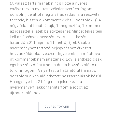
(A válasz tartalmának nincs köze a nyerési
esélyekhez, a nyertest véletlenszerűen fogom
sorsolni, de attól még a válaszadás is a részvétel
feltétele, hiszen a kommentek közül sorsolok :)) A
négy feladat tehát: 2 lájk, 1 megosztás, 1 komment
az idézettel a játék bejegyzéséhez Mindet teljesíteni
kell az érvényes nevezéshez! A jelentkezési
határidő 2011. április 11. hétfő, éjfél. Csak a
nyereményhez tartozó bejegyzéshez érkezett
hozzászólásokat veszem figyelembe, a máshova
írt kommentek nem játszanak, Egy jelentkező csak
egy hozzászólást írhat, a dupla hozzászólásokat
törölni fogom. A nyertest a határidő utáni napon
sorsolom a kép alá érkezett hozzászólások közül.
Ha egy nyertes 2 hétig nem jelentkezik a
nyereményért, akkor fenntartom a jogot az
újrasorsoláshoz. ...
OLVASS TOVÁBB