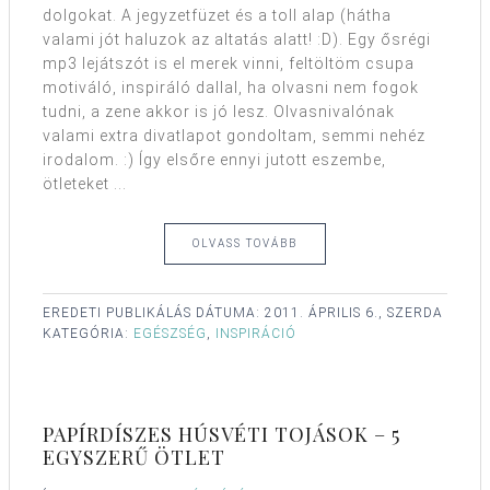
dolgokat. A jegyzetfüzet és a toll alap (hátha
valami jót haluzok az altatás alatt! :D). Egy ősrégi
mp3 lejátszót is el merek vinni, feltöltöm csupa
motiváló, inspiráló dallal, ha olvasni nem fogok
tudni, a zene akkor is jó lesz. Olvasnivalónak
valami extra divatlapot gondoltam, semmi nehéz
irodalom. :) Így elsőre ennyi jutott eszembe,
ötleteket ...
OLVASS TOVÁBB
EREDETI PUBLIKÁLÁS DÁTUMA:
2011. ÁPRILIS 6., SZERDA
KATEGÓRIA:
EGÉSZSÉG
,
INSPIRÁCIÓ
PAPÍRDÍSZES HÚSVÉTI TOJÁSOK – 5
EGYSZERŰ ÖTLET