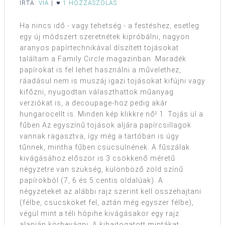
ÍRTA:
VIA
|
1 HOZZÁSZÓLÁS
Ha nincs idő - vagy tehetség - a festéshez, esetleg
egy új módszert szeretnétek kipróbálni, nagyon
aranyos papírtechnikával díszített tojásokat
találtam a Family Circle magazinban. Maradék
papírokat is fel lehet használni a művelethez,
ráadásul nem is muszáj igazi tojásokat kifújni vagy
kifőzni, nyugodtan választhattok műanyag
verziókat is, a decoupage-hoz pedig akár
hungarocellt is. Minden kép klikkre nő! 1. Tojás ül a
fűben Az egyszínű tojások aljára papírcsillagok
vannak ragasztva, így még a tartóban is úgy
tűnnek, mintha fűben csücsülnének. A fűszálak
kivágásához először is 3 csökkenő méretű
négyzetre van szükség, különböző zöld színű
papírokból (7, 6 és 5 centis oldalúak). A
négyzeteket az alábbi rajz szerint kell összehajtani
(félbe, csücsköket fel, aztán még egyszer félbe),
végül mint a téli hópihe kivágásakor egy rajz
alapján körbevágni. A kihajtogatott mintákat