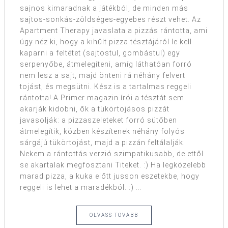
sajnos kimaradnak a játékból, de minden más
sajtos-sonkás-zöldséges-egyebes részt vehet. Az
Apartment Therapy javaslata a pizzás rántotta, ami
úgy néz ki, hogy a kihűlt pizza tésztájáról le kell
kaparni a feltétet (sajtostul, gombástul) egy
serpenyőbe, átmelegíteni, amíg láthatóan forró
nem lesz a sajt, majd önteni rá néhány felvert
tojást, és megsütni. Kész is a tartalmas reggeli
rántotta! A Primer magazin írói a tésztát sem
akarják kidobni, ők a tükörtojásos pizzát
javasolják: a pizzaszeleteket forró sütőben
átmelegítik, közben készítenek néhány folyós
sárgájú tükörtojást, majd a pizzán feltálalják.
Nekem a rántottás verzió szimpatikusabb, de ettől
se akartalak megfosztani Titeket. :) Ha legközelebb
marad pizza, a kuka előtt jusson eszetekbe, hogy
reggeli is lehet a maradékból. :) ...
OLVASS TOVÁBB