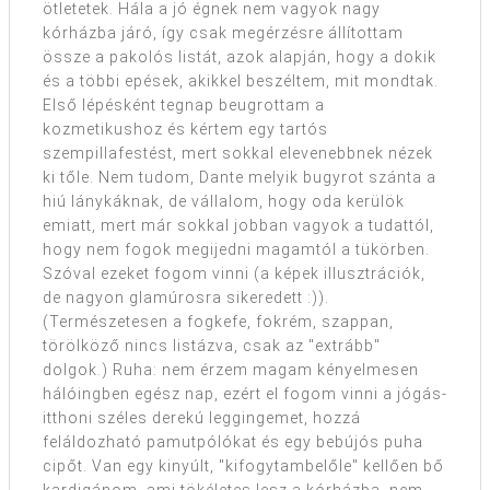
ötletetek. Hála a jó égnek nem vagyok nagy
kórházba járó, így csak megérzésre állítottam
össze a pakolós listát, azok alapján, hogy a dokik
és a többi epések, akikkel beszéltem, mit mondtak.
Első lépésként tegnap beugrottam a
kozmetikushoz és kértem egy tartós
szempillafestést, mert sokkal elevenebbnek nézek
ki tőle. Nem tudom, Dante melyik bugyrot szánta a
hiú lánykáknak, de vállalom, hogy oda kerülök
emiatt, mert már sokkal jobban vagyok a tudattól,
hogy nem fogok megijedni magamtól a tükörben.
Szóval ezeket fogom vinni (a képek illusztrációk,
de nagyon glamúrosra sikeredett :)).
(Természetesen a fogkefe, fokrém, szappan,
törölköző nincs listázva, csak az "extrább"
dolgok.) Ruha: nem érzem magam kényelmesen
hálóingben egész nap, ezért el fogom vinni a jógás-
itthoni széles derekú leggingemet, hozzá
feláldozható pamutpólókat és egy bebújós puha
cipőt. Van egy kinyúlt, "kifogytambelőle" kellően bő