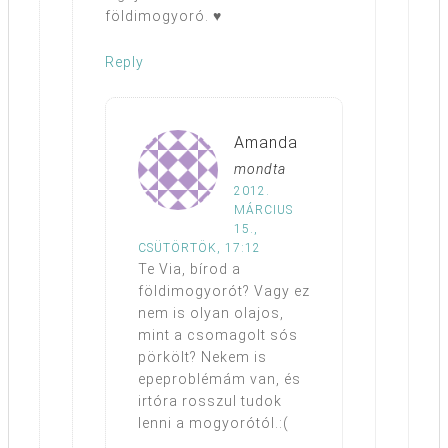
földimogyoró. ♥
Reply
Amanda
mondta
2012.
MÁRCIUS
15.,
CSÜTÖRTÖK, 17:12
Te Via, bírod a
földimogyorót? Vagy ez
nem is olyan olajos,
mint a csomagolt sós
pörkölt? Nekem is
epeproblémám van, és
irtóra rosszul tudok
lenni a mogyorótól.:(