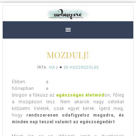
MOZDULJ!
ÍRTA:
VIA
|
36 HOZZÁSZÓLÁS
Ebben a
hónapban a
blogon a fókusz az
egészséges életmód
on, főleg
a mozgáson lesz. Nem akarok nagy célokat
kitűzetni Veletek, csak egyet kérek: Ígérd meg,
hogy
rendszeresen odafigyelsz magadra, és
minden nap teszel valamit az egészségedért
.