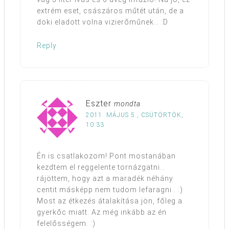
extrém eset, császáros műtét után, de a
doki eladott volna vizierőműnek… :D
Reply
Eszter
mondta
2011. MÁJUS 5., CSÜTÖRTÖK,
10:33
Én is csatlakozom! Pont mostanában
kezdtem el reggelente tornázgatni…
rájöttem, hogy azt a maradék néhány
centit másképp nem tudom lefaragni.. :)
Most az étkezés átalakítása jön, főleg a
gyerkőc miatt. Az még inkább az én
felelősségem. :)