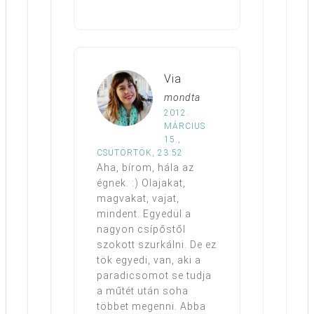
Via
mondta
2012.
MÁRCIUS
15.,
CSÜTÖRTÖK, 23:52
Aha, bírom, hála az
égnek. :) Olajakat,
magvakat, vajat,
mindent. Egyedül a
nagyon csípőstől
szokott szurkálni. De ez
tök egyedi, van, aki a
paradicsomot se tudja
a műtét után soha
többet megenni. Abba