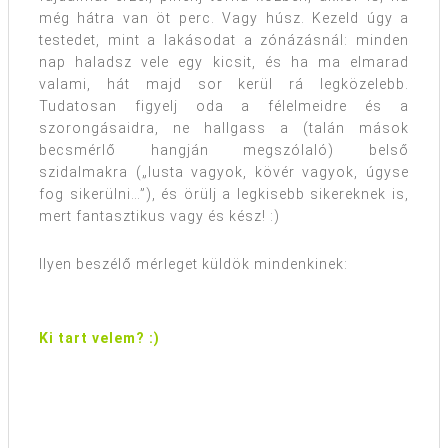
még hátra van öt perc. Vagy húsz. Kezeld úgy a
testedet, mint a lakásodat a zónázásnál: minden
nap haladsz vele egy kicsit, és ha ma elmarad
valami, hát majd sor kerül rá legközelebb.
Tudatosan figyelj oda a félelmeidre és a
szorongásaidra, ne hallgass a (talán mások
becsmérlő hangján megszólaló) belső
szidalmakra („lusta vagyok, kövér vagyok, úgyse
fog sikerülni…”), és örülj a legkisebb sikereknek is,
mert fantasztikus vagy és kész! :)
Ilyen beszélő mérleget küldök mindenkinek:
Ki tart velem? :)