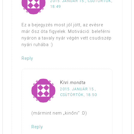
2015. JANUÁR 15., CSÜTÖRTÖK,
18:49
Ez a bejegyzés most jól jött, az evésre
már ősz óta figyelek. Motiváció: beleférni
nyáron a tavaly nyár végén vett csudiszép
nyári ruhába :)
Reply
Kivi
mondta
2015. JANUÁR 15.,
CSÜTÖRTÖK, 18:50
(mármint nem „kinőni” :D)
Reply