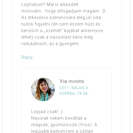
Lophatom? Máris elkezdett
motiválni….hogy elfogadjam magam. :D
Az étkezésre szerencsére elég jól oda
tudok figyelni (én sem eszem húst és
kerülöm a „szemét” kajákat amennyire
lehet) csak a nassolást kéne még
redukálnom, az a gyengém.
Reply
Via
mondta
2011. MÁJUS 4.,
SZERDA, 19:04
Lopjad csak! :)
Nasinak nekem beváltak a
magvak, gyümölcsök (friss). A
legújabb kedvencem a sótlan