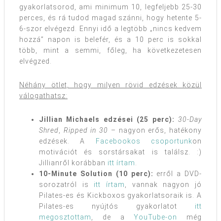
gyakorlatsorod, ami minimum 10, legfeljebb 25-30
perces, és rá tudod magad szánni, hogy hetente 5-
6-szor elvégezd. Ennyi idő a legtöbb „nincs kedvem
hozzá” napon is belefér, és a 10 perc is sokkal
több, mint a semmi, főleg, ha következetesen
elvégzed.
Néhány ötlet, hogy milyen rövid edzések közül
válogathatsz:
Jillian Michaels edzései (25 perc):
30-Day
Shred
,
Ripped in 30
– nagyon erős, hatékony
edzések. A
Facebookos csoportunk
on
motivációt és sorstársakat is találsz. :)
Jillianről korábban
itt írtam
.
10-Minute Solution (10 perc):
erről a DVD-
sorozatról is
itt írtam
, vannak nagyon jó
Pilates-es és Kickboxos gyakorlatsoraik is. A
Pilates-es nyújtós gyakorlatot
itt
megosztottam
, de a
YouTube-on
még