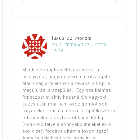
luxusrozi
mondta
2012. FEBRUÁR 27., HÉTFŐ,
18:26
Minden hónapban előveszem ezt a
bejegyzést, nagyon szeretem olvasgatni!
Már zizeg a fejemben a tavasz, a böjt, a
megújulás, a szépülés… Egy tízalkalmas
fitneszbérlet aktív használója vagyok!
Edzés után már nem okoz gondot sok
folyadékot inni, és persze a táplálkozásra
odafigyelni is ösztönzőbb így! Eddig
(csak erőltetve a könnyebb ételeket és a
sok vizet) fordítva ültem a lovon, igaz?
Annyira belelkesültem, hogy itt is