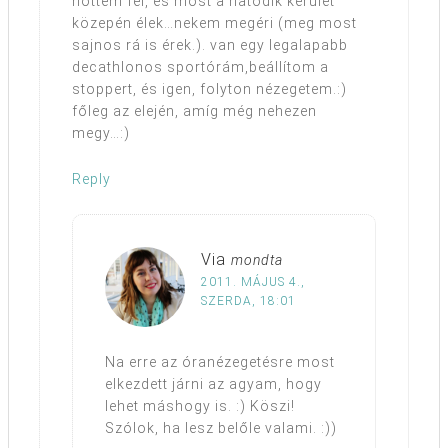
nőttem fel, és most a hatodik kerület
közepén élek…nekem megéri (meg most
sajnos rá is érek.). van egy legalapabb
decathlonos sportórám,beállítom a
stoppert, és igen, folyton nézegetem.:)
főleg az elején, amíg még nehezen
megy…:)
Reply
Via
mondta
2011. MÁJUS 4.,
SZERDA, 18:01
Na erre az óranézegetésre most
elkezdett járni az agyam, hogy
lehet máshogy is. :) Köszi!
Szólok, ha lesz belőle valami. :))