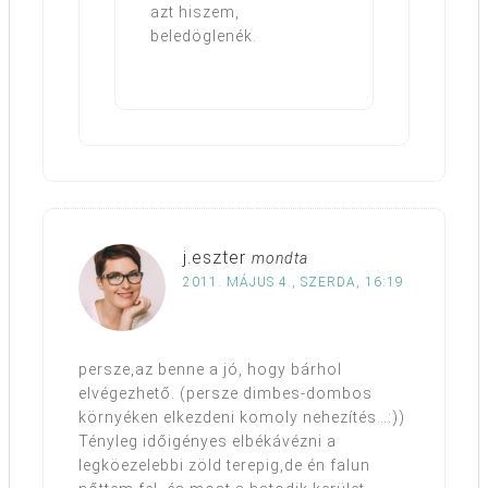
azt hiszem,
beledöglenék.
j.eszter
mondta
2011. MÁJUS 4., SZERDA, 16:19
persze,az benne a jó, hogy bárhol
elvégezhető. (persze dimbes-dombos
környéken elkezdeni komoly nehezítés…:))
Tényleg időigényes elbékávézni a
legköezelebbi zöld terepig,de én falun