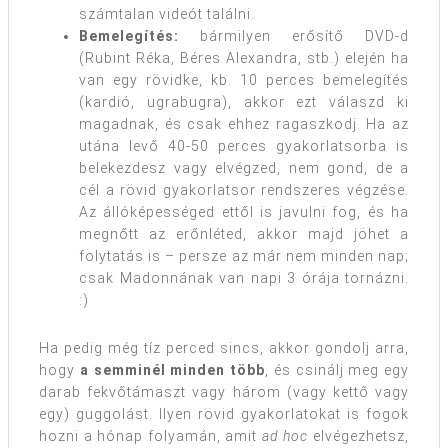
számtalan videót találni.
Bemelegítés:
bármilyen erősítő DVD-d
(Rubint Réka, Béres Alexandra, stb.) elején ha
van egy rövidke, kb. 10 perces bemelegítés
(kardió, ugrabugra), akkor ezt válaszd ki
magadnak, és csak ehhez ragaszkodj. Ha az
utána levő 40-50 perces gyakorlatsorba is
belekezdesz vagy elvégzed, nem gond, de a
cél a rövid gyakorlatsor rendszeres végzése.
Az állóképességed ettől is javulni fog, és ha
megnőtt az erőnléted, akkor majd jöhet a
folytatás is – persze az már nem minden nap;
csak Madonnának van napi 3 órája tornázni.
:)
Ha pedig még tíz perced sincs, akkor gondolj arra,
hogy
a semminél minden több
, és csinálj meg egy
darab fekvőtámaszt vagy három (vagy kettő vagy
egy) guggolást. Ilyen rövid gyakorlatokat is fogok
hozni a hónap folyamán, amit
ad hoc
elvégezhetsz,