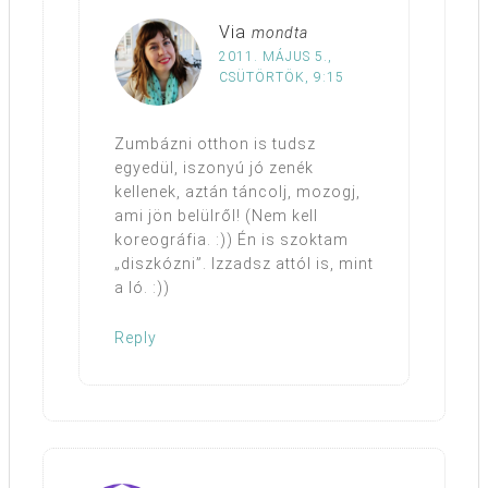
Via
mondta
2011. MÁJUS 5.,
CSÜTÖRTÖK, 9:15
Zumbázni otthon is tudsz
egyedül, iszonyú jó zenék
kellenek, aztán táncolj, mozogj,
ami jön belülről! (Nem kell
koreográfia. :)) Én is szoktam
„diszkózni”. Izzadsz attól is, mint
a ló. :))
Reply