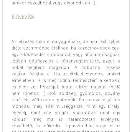
amikor eszedbe jut vagy olyanod van. :)
ÉTKEZÉS
Az étkezés sem elhanyagolható, de nem kell teljes
diéta-üzemmódba átállnod, ha kezdetnek csak egy-
egy étkezésedet módosítod, vagy általánosságban
jobban odafigyelsz a tápanyagbevitelre, azzal is
sokat segítesz magadon. A dobozos, félkész
kajákat felejtsd el. Ha az ételeid olyanok, amiket
elméletben Te is meg tudnál termeszteni a kertben,
és nem kell hozzájuk labor, akkor nagyon mellé
nem lőhetsz. :) Sok zöldség, gyümölcs, sovány
fehérjék, változatos gabonák. És persze a jó kis
mondás, mely szerint „reggelizz, mint egy király,
ebédelj, mint egy polgár, vacsorázz, mint egy
koldus” még ma is határozottan érvényes,
követhető, és működik. Tapasztald ki, hogy mi az