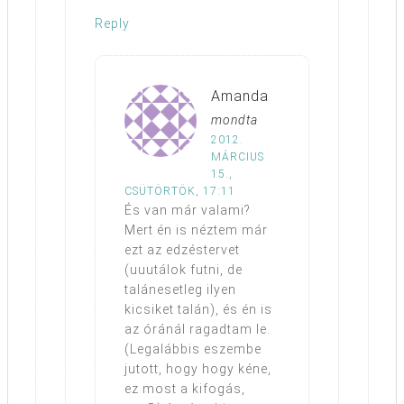
Reply
Amanda
mondta
2012.
MÁRCIUS
15.,
CSÜTÖRTÖK, 17:11
És van már valami?
Mert én is néztem már
ezt az edzéstervet
(uuutálok futni, de
talánesetleg ilyen
kicsiket talán), és én is
az óránál ragadtam le.
(Legalábbis eszembe
jutott, hogy hogy kéne,
ez most a kifogás,