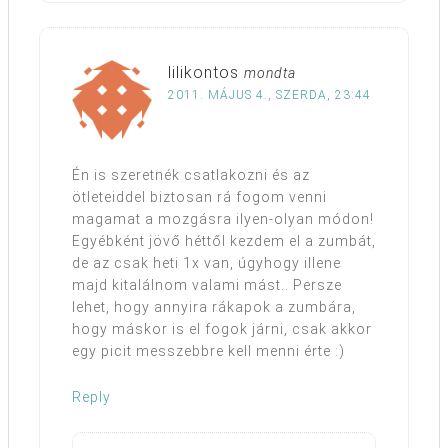
lilikontos
mondta
2011. MÁJUS 4., SZERDA, 23:44
Én is szeretnék csatlakozni és az
ötleteiddel biztosan rá fogom venni
magamat a mozgásra ilyen-olyan módon!
Egyébként jövő héttől kezdem el a zumbát,
de az csak heti 1x van, úgyhogy illene
majd kitalálnom valami mást.. Persze
lehet, hogy annyira rákapok a zumbára,
hogy máskor is el fogok járni, csak akkor
egy picit messzebbre kell menni érte :)
Reply