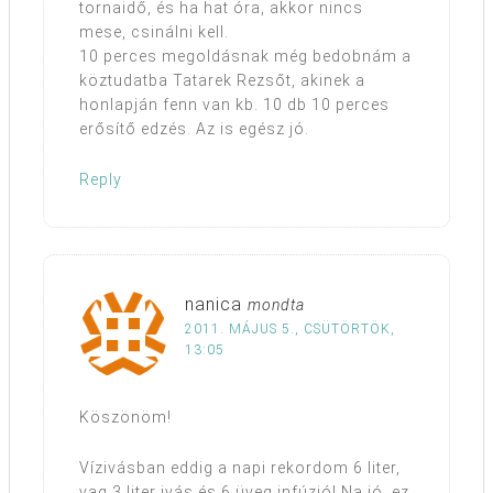
tornaidő, és ha hat óra, akkor nincs
mese, csinálni kell.
10 perces megoldásnak még bedobnám a
köztudatba Tatarek Rezsőt, akinek a
honlapján fenn van kb. 10 db 10 perces
erősítő edzés. Az is egész jó.
Reply
nanica
mondta
2011. MÁJUS 5., CSÜTÖRTÖK,
13:05
Köszönöm!
Vízivásban eddig a napi rekordom 6 liter,
vag 3 liter ivás és 6 üveg infúzió! Na jó, ez