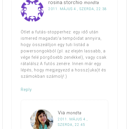
rosina.storchio
mondta
2011. MÁJUS 4., SZERDA, 22:38
Ötlet a futás-stopperhez: egy idő után
ismered magadat/a tempóidat annyira,
hogy összeálljon egy tuti listád a
powersongokból (pl. az elején lassabb, a
vége felé pörgősebb zenékkel), vagy csak
rátalálsz A futós zenére. Innen már egy
lépés, hogy megjegyezd a hossz(uka)t és
számokban számolj!:)
Reply
Via
mondta
2011. MÁJUS 4.,
SZERDA, 22:45