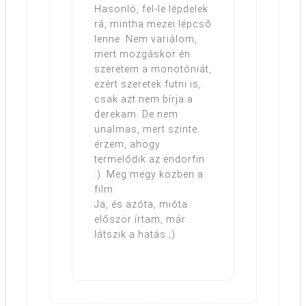
Hasonló, fel-le lépdelek
rá, mintha mezei lépcső
lenne. Nem variálom,
mert mozgáskor én
szeretem a monotóniát,
ezért szeretek futni is,
csak azt nem bírja a
derekam. De nem
unalmas, mert szinte
érzem, ahogy
termelődik az endorfin
:). Meg megy közben a
film.
Ja, és azóta, mióta
először írtam, már
látszik a hatás ;)