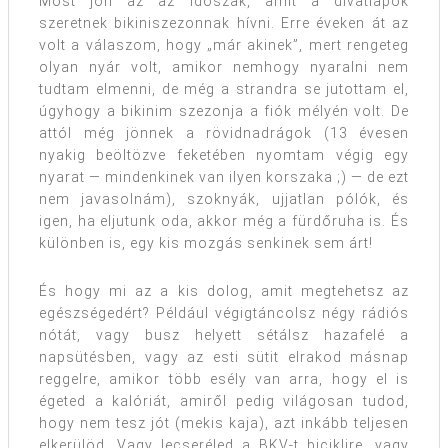
Most jön az az időszak, amit a divatlapok
szeretnek bikiniszezonnak hívni. Erre éveken át az
volt a válaszom, hogy „már akinek”, mert rengeteg
olyan nyár volt, amikor nemhogy nyaralni nem
tudtam elmenni, de még a strandra se jutottam el,
úgyhogy a bikinim szezonja a fiók mélyén volt. De
attól még jönnek a rövidnadrágok (13 évesen
nyakig beöltözve feketében nyomtam végig egy
nyarat — mindenkinek van ilyen korszaka ;) — de ezt
nem javasolnám), szoknyák, ujjatlan pólók, és
igen, ha eljutunk oda, akkor még a fürdőruha is. És
különben is, egy kis mozgás senkinek sem árt!
És hogy mi az a kis dolog, amit megtehetsz az
egészségedért? Például végigtáncolsz négy rádiós
nótát, vagy busz helyett sétálsz hazafelé a
napsütésben, vagy az esti sütit elrakod másnap
reggelre, amikor több esély van arra, hogy el is
égeted a kalóriát, amiről pedig világosan tudod,
hogy nem tesz jót (mekis kaja), azt inkább teljesen
elkerülöd. Vagy lecseréled a BKV-t biciklire, vagy