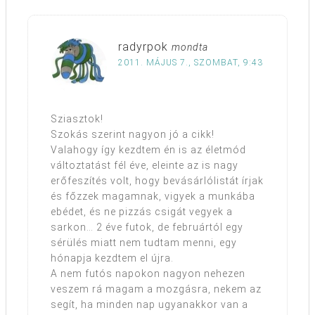
radyrpok
mondta
2011. MÁJUS 7., SZOMBAT, 9:43
Sziasztok!
Szokás szerint nagyon jó a cikk!
Valahogy így kezdtem én is az életmód
változtatást fél éve, eleinte az is nagy
erőfeszítés volt, hogy bevásárlólistát írjak
és főzzek magamnak, vigyek a munkába
ebédet, és ne pizzás csigát vegyek a
sarkon… 2 éve futok, de februártól egy
sérülés miatt nem tudtam menni, egy
hónapja kezdtem el újra.
A nem futós napokon nagyon nehezen
veszem rá magam a mozgásra, nekem az
segít, ha minden nap ugyanakkor van a