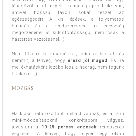
lépcsőzől a lift helyett… rengeteg apró trükk van,
amivel hosszú távon sokat teszel az
egészségedért. A kis lépések, a folyamatos
haladás és a rendszeresség az egészség
megőrzésénél is kulcsfontosságú, nem csak a
háztartás vezetésénél. :)
Nem tűzünk ki ruhaméretet, mínusz kilókat, és
semmit, a lényeg, hogy
érezd jól magad
! És ha
mellékhatásként lazább lesz a nadrág, nem fogunk
tiltakozni. ;)
MOZGÁS
Ha kicsit határozottabb céljaid vannak, és a fenti
mini-módosításoknál konkrétabbra vágysz,
javaslom a
10-25 perces edzések
rendszeres
végzését. A lényeg, hogy legyen egy olyan