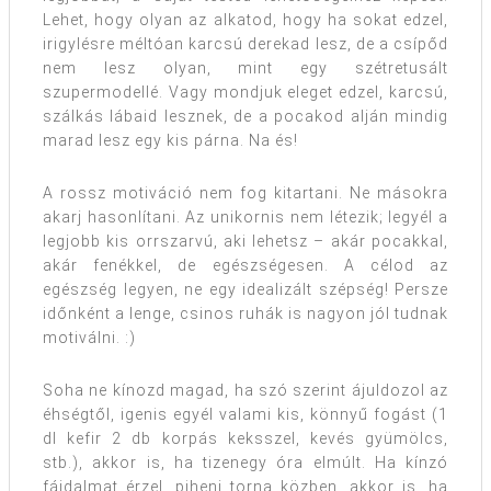
Lehet, hogy olyan az alkatod, hogy ha sokat edzel,
irigylésre méltóan karcsú derekad lesz, de a csípőd
nem lesz olyan, mint egy szétretusált
szupermodellé. Vagy mondjuk eleget edzel, karcsú,
szálkás lábaid lesznek, de a pocakod alján mindig
marad lesz egy kis párna. Na és!
A rossz motiváció nem fog kitartani. Ne másokra
akarj hasonlítani. Az unikornis nem létezik; legyél a
legjobb kis orrszarvú, aki lehetsz – akár pocakkal,
akár fenékkel, de egészségesen. A célod az
egészség legyen, ne egy idealizált szépség! Persze
időnként a lenge, csinos ruhák is nagyon jól tudnak
motiválni. :)
Soha ne kínozd magad, ha szó szerint ájuldozol az
éhségtől, igenis egyél valami kis, könnyű fogást (1
dl kefir 2 db korpás keksszel, kevés gyümölcs,
stb.), akkor is, ha tizenegy óra elmúlt. Ha kínzó
fájdalmat érzel, pihenj torna közben, akkor is, ha