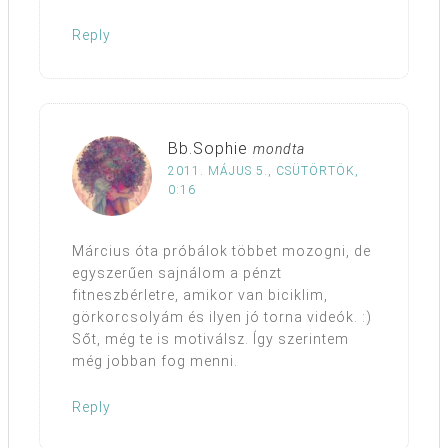
Reply
Bb.Sophie
mondta
2011. MÁJUS 5., CSÜTÖRTÖK,
0:16
Március óta próbálok többet mozogni, de
egyszerűen sajnálom a pénzt
fitneszbérletre, amikor van biciklim,
görkorcsolyám és ilyen jó torna videók. :)
Sőt, még te is motiválsz. Így szerintem
még jobban fog menni.
Reply