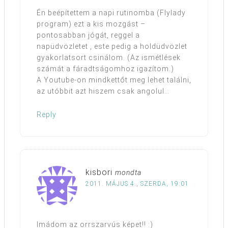
Én beépítettem a napi rutinomba (Flylady
program) ezt a kis mozgást –
pontosabban jógát, reggel a
napüdvözletet , este pedig a holdüdvözlet
gyakorlatsort csinálom. (Az ismétlések
számát a fáradtságomhoz igazítom.)
A Youtube-on mindkettőt meg lehet találni,
az utóbbit azt hiszem csak angolul…
Reply
kisbori
mondta
2011. MÁJUS 4., SZERDA, 19:01
Imádom az orrszarvús képet!! :)