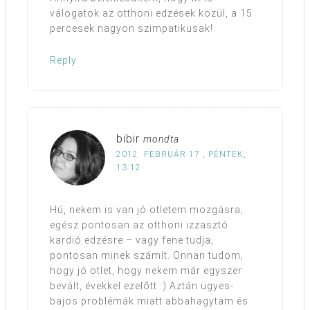
válogatok az otthoni edzések közül, a 15
percesek nagyon szimpatikusak!
Reply
bibir
mondta
2012. FEBRUÁR 17., PÉNTEK,
13:12
Hú, nekem is van jó ötletem mozgásra,
egész pontosan az otthoni izzasztó
kardió edzésre – vagy fene tudja,
pontosan minek számít. Onnan tudom,
hogy jó ötlet, hogy nekem már egyszer
bevált, évekkel ezelőtt :) Aztán ügyes-
bajos problémák miatt abbahagytam és