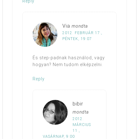
Reply
Via
mondta
2012. FEBRUÁR 17.,
PÉNTEK, 19:07
És step-padnak használod, vagy
hogyan? Nem tudom elképzelni.
Reply
bibir
mondta
2012.
MÁRCIUS
11.,
VASÁRNAP, 9:00