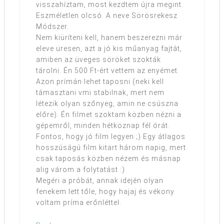
visszahíztam, most kezdtem újra megint.
Eszméletlen olcsó. A neve Sörösrekesz
Módszer.
Nem kiüríteni kell, hanem beszerezni már
eleve üresen, azt a jó kis műanyag fajtát,
amiben az üveges söröket szokták
tárolni. Én 500 Ft-ért vettem az enyémet.
Azon prímán lehet taposni (neki kell
támasztani vmi stabilnak, mert nem
létezik olyan szőnyeg, amin ne csúszna
előre). Én filmet szoktam közben nézni a
gépemről, minden hétköznap fél órát.
Fontos, hogy jó film legyen ;) Egy átlagos
hosszúságú film kitart három napig, mert
csak taposás közben nézem és másnap
alig várom a folytatást :)
Megéri a próbát, annak idején olyan
fenekem lett tőle, hogy hajaj és vékony
voltam príma erőnléttel.