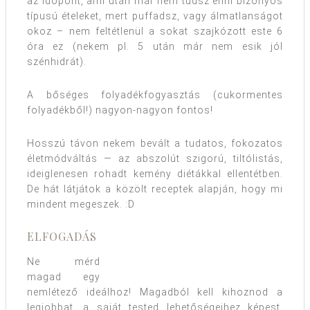
az időpont, ami után már nem tudsz enni bizonyos
típusú ételeket, mert puffadsz, vagy álmatlanságot
okoz – nem feltétlenül a sokat szajkózott este 6
óra ez (nekem pl. 5 után már nem esik jól
szénhidrát).
A bőséges folyadékfogyasztás (cukormentes
folyadékből!) nagyon-nagyon fontos!
Hosszú távon nekem bevált a tudatos, fokozatos
életmódváltás — az abszolút szigorú, tiltólistás,
ideiglenesen rohadt kemény diétákkal ellentétben.
De hát látjátok a közölt receptek alapján, hogy mi
mindent megeszek. :D
ELFOGADÁS
Ne mérd
magad egy
nemlétező ideálhoz! Magadból kell kihoznod a
legjobbat, a saját tested lehetőségeihez képest.