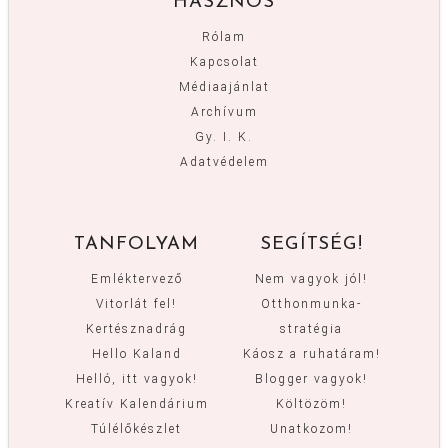
HASZNOS
Rólam
Kapcsolat
Médiaajánlat
Archívum
Gy. I. K.
Adatvédelem
TANFOLYAM
SEGÍTSÉG!
Emléktervező
Nem vagyok jól!
Vitorlát fel!
Otthonmunka-
Kertésznadrág
stratégia
Hello Kaland
Káosz a ruhatáram!
Helló, itt vagyok!
Blogger vagyok!
Kreatív Kalendárium
Költözöm!
Túlélőkészlet
Unatkozom!