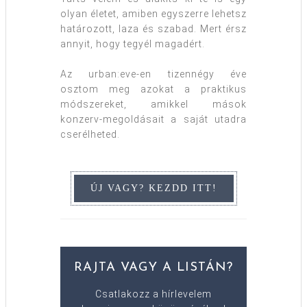
olyan életet, amiben egyszerre lehetsz
határozott, laza és szabad. Mert érsz
annyit, hogy tegyél magadért.
Az urban:eve-en tizennégy éve
osztom meg azokat a praktikus
módszereket, amikkel mások
konzerv-megoldásait a saját utadra
cserélheted.
RAJTA VAGY A LISTÁN?
Csatlakozz a hírlevelem