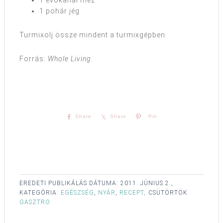
1 evőkanál méz
1 pohár jég
Turmixolj össze mindent a turmixgépben.
Forrás:
Whole Living
.
Share
Share
Pin
EREDETI PUBLIKÁLÁS DÁTUMA:
2011. JÚNIUS 2.,
KATEGÓRIA:
EGÉSZSÉG
,
NYÁR
,
RECEPT,
CSÜTÖRTÖK
GASZTRO