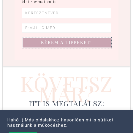
élni - e-mailen is.
KÖVETSZ
MÁR?
ITT IS MEGTALÁLSZ:
Hahó :) Más oldalakhoz hasonlóan mi is sütiket
használunk a működéshez.
© COPYRIGHT 2008–2026 CABBIT SUPREME LTD, FARKAS LÍVIA