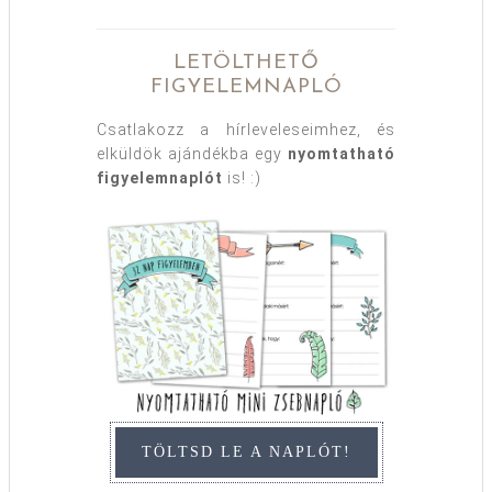
LETÖLTHETŐ
FIGYELEMNAPLÓ
Csatlakozz a hírleveleseimhez, és
elküldök ajándékba egy
nyomtatható
figyelemnaplót
is! :)
TÖLTSD LE A NAPLÓT!