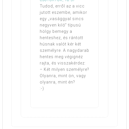
CSÜTÖRTÖK, 18:37
Tudod, erről az a vicc
jutott eszembe, amikor
egy „vasággyal sincs
negyven kiló” típusú
hölgy bemegy a
henteshez, és rántott
húsnak valót kér két
személyre. A nagydarab
hentes meg végignéz
rajta, és visszakérdez:
– Két milyen személyre?
Olyanra, mint ön, vagy
olyanra, mint én?
:-)