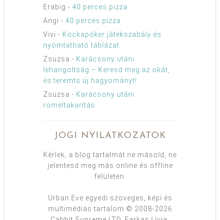
Erabig
-
40 perces pizza
Angi
-
40 perces pizza
Vivi
-
Kockapóker játékszabály és
nyomtatható táblázat
Zsuzsa
-
Karácsony utáni
lehangoltság – Keresd meg az okát,
és teremts új hagyományt!
Zsuzsa
-
Karácsony utáni
romeltakarítás
JOGI NYILATKOZATOK
Kérlek, a blog tartalmát ne másold, ne
jelentesd meg más online és offline
felületen.
Urban:Eve egyedi szöveges, képi és
multimédiás tartalom © 2008-2026
Cabbit Supreme LTD, Farkas Lívia.