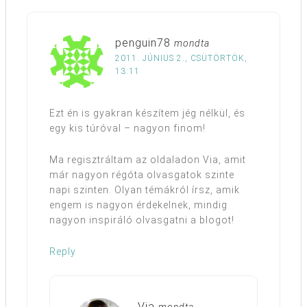
penguin78
mondta
2011. JÚNIUS 2., CSÜTÖRTÖK,
13:11
Ezt én is gyakran készítem jég nélkül, és
egy kis túróval – nagyon finom!
Ma regisztráltam az oldaladon Via, amit
már nagyon régóta olvasgatok szinte
napi szinten. Olyan témákról írsz, amik
engem is nagyon érdekelnek, mindig
nagyon inspiráló olvasgatni a blogot!
Reply
Via