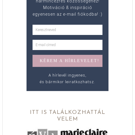
harmincezres közösségéhez!
Motiváció & inspiráció
egyenesen az e-mail fiókodba! :)
A hírlevél ingyenes,
és bármikor leiratkozhatsz.
ITT IS TALÁLKOZHATTÁL
VELEM