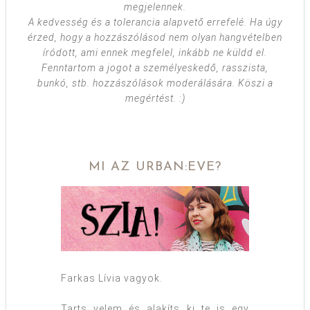
megjelennek.
A kedvesség és a tolerancia alapvető errefelé. Ha úgy
érzed, hogy a hozzászólásod nem olyan hangvételben
íródott, ami ennek megfelel, inkább ne küldd el.
Fenntartom a jogot a személyeskedő, rasszista,
bunkó, stb. hozzászólások moderálására. Köszi a
megértést. :)
MI AZ URBAN:EVE?
Farkas Lívia vagyok.
Tarts velem és alakíts ki te is egy