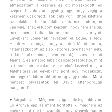
átmászattam a kezemre és ott mosakodott, és
szépen hazahoztam gyalog úgy, hogy végig a
kezemen ücsörgött. Tök cuki volt. Itthon kitettem
az ablakba a balkonládába, azóta nem tudom, mi
van vele, lehet, el tudom képzelni, hogy nem élte túl,
mert nem tudta kimosakodni a szárnyait.
Egyébként Louie-nak neveztem el. Louie, a légy.
Haláli volt amúgy, ahogy a hátsó lábait mosta,
rátámaszkodott az első kettőre (ugye hat van neki,
a középsők mindig lenn voltak), szóval kicsit
fejenállt, és a hátsó lábait összedörzsölgette, mint
a tücsök ciripeléskor. A két első kezével meg a
fejlehajtásaival egyébként pont úgy mosakszik,
mint egy két lábon ülő hörcsög vagy mókus. Most
mindezt olvassátok fel David Attenborough
hangján. :D
♥ Sárgabarack. Még nem az igazi, de legalább van.
És Áfonya épp az imént borította ki majdnem az
egész kukát, mert kiszagolta, hogy az egyik magon