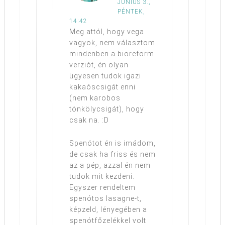
JÚNIUS 3.,
PÉNTEK,
14:42
Meg attól, hogy vega
vagyok, nem választom
mindenben a bioreform
verziót, én olyan
ügyesen tudok igazi
kakaóscsigát enni
(nem karobos
tönkölycsigát), hogy
csak na. :D
Spenótot én is imádom,
de csak ha friss és nem
az a pép, azzal én nem
tudok mit kezdeni.
Egyszer rendeltem
spenótos lasagne-t,
képzeld, lényegében a
spenótfőzelékkel volt