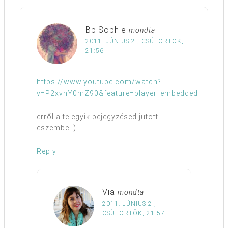
Bb.Sophie
mondta
2011. JÚNIUS 2., CSÜTÖRTÖK,
21:56
https://www.youtube.com/watch?
v=P2xvhY0mZ90&feature=player_embedded
erről a te egyik bejegyzésed jutott
eszembe :)
Reply
Via
mondta
2011. JÚNIUS 2.,
CSÜTÖRTÖK, 21:57