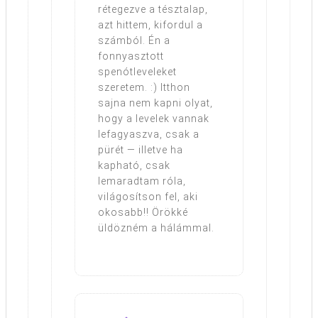
rétegezve a tésztalap,
azt hittem, kifordul a
számból. Én a
fonnyasztott
spenótleveleket
szeretem. :) Itthon
sajna nem kapni olyat,
hogy a levelek vannak
lefagyaszva, csak a
pürét — illetve ha
kapható, csak
lemaradtam róla,
világosítson fel, aki
okosabb!! Örökké
üldözném a hálámmal.