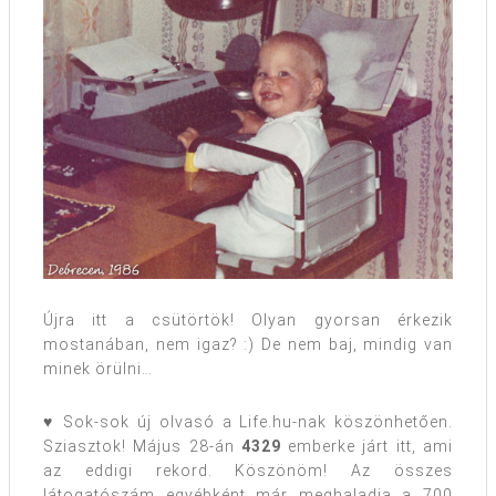
Újra itt a csütörtök! Olyan gyorsan érkezik
mostanában, nem igaz? :) De nem baj, mindig van
minek örülni…
♥ Sok-sok új olvasó a Life.hu-nak köszönhetően.
Sziasztok! Május 28-án
4329
emberke járt itt, ami
az eddigi rekord. Köszönöm! Az összes
látogatószám egyébként már meghaladja a 700