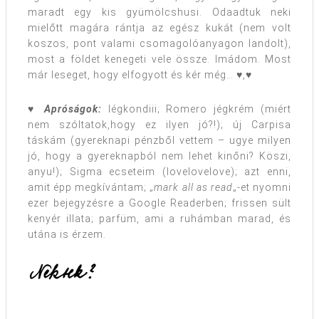
maradt egy kis gyümölcshusi. Odaadtuk neki
mielőtt magára rántja az egész kukát (nem volt
koszos, pont valami csomagolóanyagon landolt),
most a földet kenegeti vele össze. Imádom. Most
már leseget, hogy elfogyott és kér még… ♥,♥
♥
Apróságok:
légkondiii; Romero jégkrém (miért
nem szóltatok,hogy ez ilyen jó?!); új Carpisa
táskám (gyereknapi pénzből vettem – ugye milyen
jó, hogy a gyereknapból nem lehet kinőni? Köszi,
anyu!); Sigma ecseteim (lovelovelove); azt enni,
amit épp megkívántam; „
mark all as read
„-et nyomni
ezer bejegyzésre a Google Readerben; frissen sült
kenyér illata; parfüm, ami a ruhámban marad, és
utána is érzem.