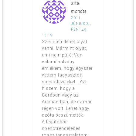
zita
mondta
2011.
JÚNIUS 3.,
PÉNTEK,
15:19
Szerintem lehet olyat
venni. Mármint olyat,
ami nem püré. Van
valami halvány
emlékem, hogy egyszer
vettem fagyasztott
spenótleveleket… Azt
hiszem, hogy a
Corában vagy az
Auchan-ban, de ez már
régen volt. Lehet hogy
azóta beszüntették.
A legutóbbi
spenótrendeléses
rossz tapasztalatom: