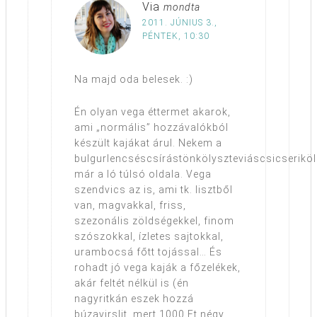
Via
mondta
2011. JÚNIUS 3.,
PÉNTEK, 10:30
Na majd oda belesek. :)
Én olyan vega éttermet akarok,
ami „normális” hozzávalókból
készült kajákat árul. Nekem a
bulgurlencséscsírástönkölyszteviáscsicseriköl
már a ló túlsó oldala. Vega
szendvics az is, ami tk. lisztből
van, magvakkal, friss,
szezonális zöldségekkel, finom
szószokkal, ízletes sajtokkal,
urambocsá főtt tojással… És
rohadt jó vega kaják a főzelékek,
akár feltét nélkül is (én
nagyritkán eszek hozzá
búzavirslit, mert 1000 Ft négy