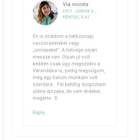
Via
mondta
2011. JÚNIUS 3.,
PÉNTEK, 9:41
Én is imádom a hétköznapi
vacsoraesteket vagy
„ünnepeket”. A hétvége olyan
messze van. Olyan jó volt
kedden csak úgy megszökni a
Verandába is, pedig megsúgom,
még egy halom munkám volt
szerdára… Fél kettőig dolgoztam
utána éjszaka, de nem érdekel,
megérte. :D
Reply