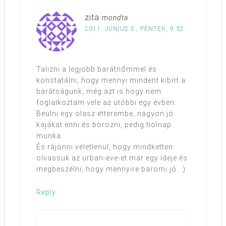
zita
mondta
2011. JÚNIUS 3., PÉNTEK, 9:32
Talizni a legjobb barátnőmmel és
konstatálni, hogy mennyi mindent kibírt a
barátságunk, még azt is hogy nem
foglalkoztam vele az utóbbi egy évben.
Beülni egy olasz étterembe, nagyon jó
kajákat enni és borozni, pedig holnap
munka.
És rájönni véletlenül, hogy mindketten
olvassuk az urban-eve-et már egy ideje és
megbeszélni, hogy mennyire baromi jó. :)
Reply