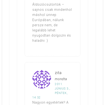
Áldozócsütörtök –
sajnos csak mindenhol
máshol ünnep
Európában, nálunk
persze nem, de
legalább lehet
nyugodtan dolgozni és
haladni :)
zita
mondta
2011.
JÚNIUS 3.,
PÉNTEK,
14:32
Nagyon egyetértek!! A