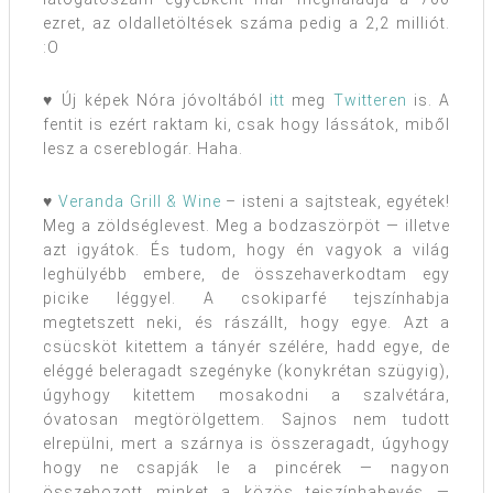
ezret, az oldalletöltések száma pedig a 2,2 milliót.
:O
♥ Új képek Nóra jóvoltából
itt
meg
Twitteren
is. A
fentit is ezért raktam ki, csak hogy lássátok, miből
lesz a csereblogár. Haha.
♥
Veranda Grill & Wine
– isteni a sajtsteak, egyétek!
Meg a zöldséglevest. Meg a bodzaszörpöt — illetve
azt igyátok. És tudom, hogy én vagyok a világ
leghülyébb embere, de összehaverkodtam egy
picike léggyel. A csokiparfé tejszínhabja
megtetszett neki, és rászállt, hogy egye. Azt a
csücsköt kitettem a tányér szélére, hadd egye, de
eléggé beleragadt szegényke (konykrétan szügyig),
úgyhogy kitettem mosakodni a szalvétára,
óvatosan megtörölgettem. Sajnos nem tudott
elrepülni, mert a szárnya is összeragadt, úgyhogy
hogy ne csapják le a pincérek — nagyon
összehozott minket a közös tejszínhabevés —