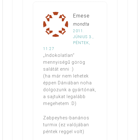
Emese
mondta
2011.
JÚNIUS 3.,
PÉNTEK,
11:27
„Indokolatlan”
mennyiségű görög
salátát enni :)
(ha már nem lehetek
éppen Dániában noha
dolgozunk a gyártónak,
a sajtukat legalább
megehetem :D)
Zabpeyhes-banános
turmix (ez valójában
péntek reggel volt)