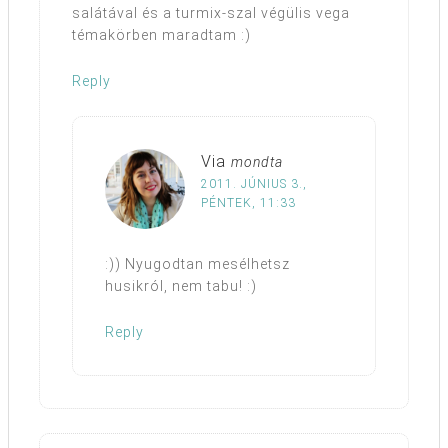
salátával és a turmix-szal végülis vega
témakörben maradtam :)
Reply
Via
mondta
2011. JÚNIUS 3.,
PÉNTEK, 11:33
:)) Nyugodtan mesélhetsz
husikról, nem tabu! :)
Reply