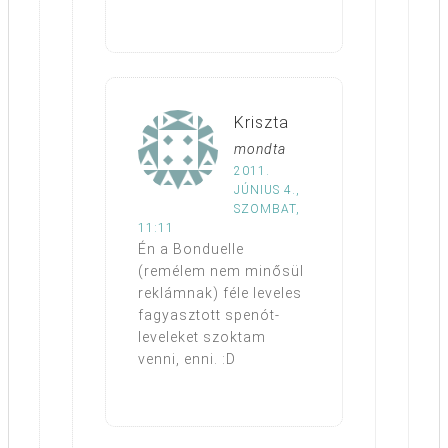
Kriszta
mondta
2011.
JÚNIUS 4.,
SZOMBAT,
11:11
Én a Bonduelle
(remélem nem minősül
reklámnak) féle leveles
fagyasztott spenót-
leveleket szoktam
venni, enni. :D