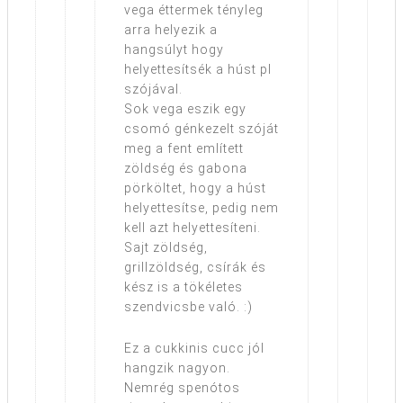
vega éttermek tényleg
arra helyezik a
hangsúlyt hogy
helyettesítsék a húst pl
szójával.
Sok vega eszik egy
csomó génkezelt szóját
meg a fent említett
zöldség és gabona
pörköltet, hogy a húst
helyettesítse, pedig nem
kell azt helyettesíteni.
Sajt zöldség,
grillzöldség, csírák és
kész is a tökéletes
szendvicsbe való. :)
Ez a cukkinis cucc jól
hangzik nagyon.
Nemrég spenótos