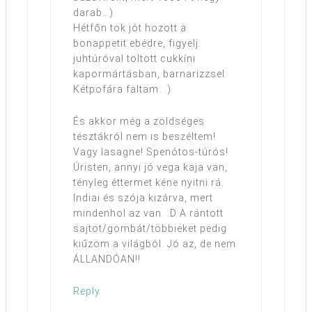
darab…)
Hétfőn tök jót hozott a
bonappetit ebédre, figyelj:
juhtúróval töltött cukkíni
kapormártásban, barnarizzsel.
Kétpofára faltam. :)
És akkor még a zöldséges
tésztákról nem is beszéltem!
Vagy lasagne! Spenótos-túrós!
Úristen, annyi jó vega kaja van,
tényleg éttermet kéne nyitni rá.
Indiai és szója kizárva, mert
mindenhol az van. :D A rántott
sajtot/gombát/többieket pedig
kiűzöm a világból. Jó az, de nem
ÁLLANDÓAN!!
Reply