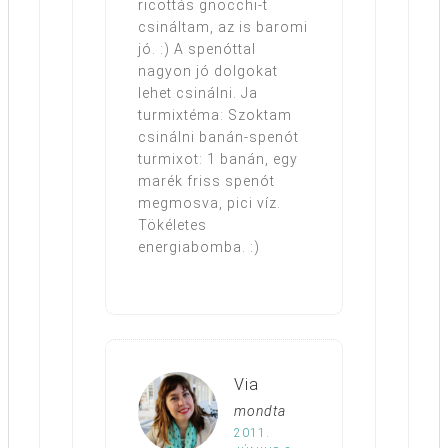
ricottás gnocchi-t
csináltam, az is baromi
jó. :) A spenóttal
nagyon jó dolgokat
lehet csinálni. Ja
turmixtéma: Szoktam
csinálni banán-spenót
turmixot: 1 banán, egy
marék friss spenót
megmosva, pici víz.
Tökéletes
energiabomba. :)
Via
mondta
2011.