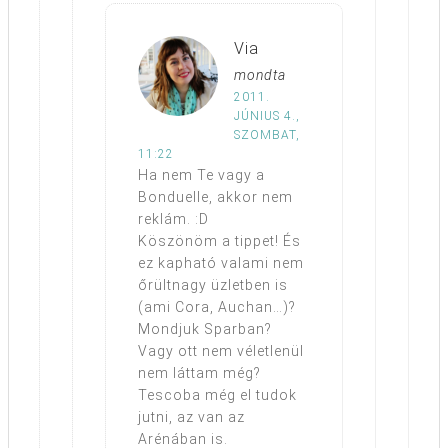
Via
mondta
2011.
JÚNIUS 4.,
SZOMBAT,
11:22
Ha nem Te vagy a
Bonduelle, akkor nem
reklám. :D
Köszönöm a tippet! És
ez kapható valami nem
őrültnagy üzletben is
(ami Cora, Auchan…)?
Mondjuk Sparban?
Vagy ott nem véletlenül
nem láttam még?
Tescoba még el tudok
jutni, az van az
Arénában is.