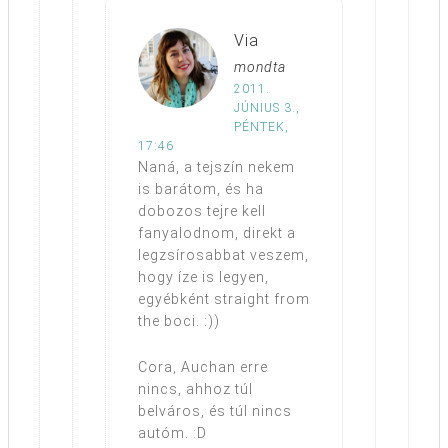
Via
mondta
2011.
JÚNIUS 3.,
PÉNTEK,
17:46
Naná, a tejszín nekem
is barátom, és ha
dobozos tejre kell
fanyalodnom, direkt a
legzsírosabbat veszem,
hogy íze is legyen,
egyébként straight from
the boci. :))
Cora, Auchan erre
nincs, ahhoz túl
belváros, és túl nincs
autóm. :D