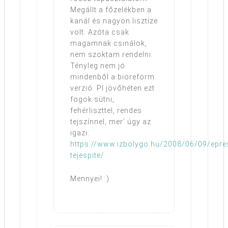
Megállt a főzelékben a
kanál és nagyon lisztíze
volt. Azóta csak
magamnak csinálok,
nem szoktam rendelni.
Tényleg nem jó
mindenből a bioreform
verzió. Pl jövőhéten ezt
fogok sütni,
fehérliszttel, rendes
tejszínnel, mer’ úgy az
igazi:
https://www.izbolygo.hu/2008/06/09/epre
tejespite/
Mennyei! :)