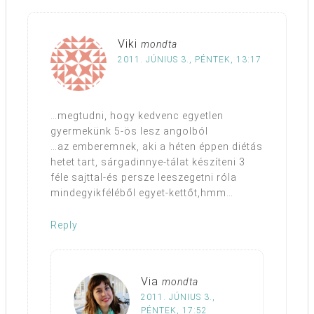
Viki
mondta
2011. JÚNIUS 3., PÉNTEK, 13:17
…megtudni, hogy kedvenc egyetlen
gyermekünk 5-ös lesz angolból
…az emberemnek, aki a héten éppen diétás
hetet tart, sárgadinnye-tálat készíteni 3
féle sajttal-és persze leeszegetni róla
mindegyikféléből egyet-kettőt,hmm…
Reply
Via
mondta
2011. JÚNIUS 3.,
PÉNTEK, 17:52