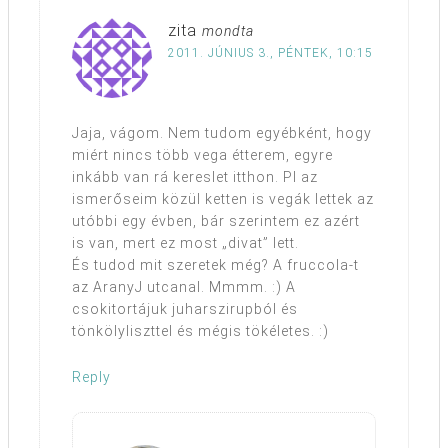
zita
mondta
2011. JÚNIUS 3., PÉNTEK, 10:15
Jaja, vágom. Nem tudom egyébként, hogy
miért nincs több vega étterem, egyre
inkább van rá kereslet itthon. Pl az
ismerőseim közül ketten is vegák lettek az
utóbbi egy évben, bár szerintem ez azért
is van, mert ez most „divat” lett.
És tudod mit szeretek még? A fruccola-t
az AranyJ utcanal. Mmmm. :) A
csokitortájuk juharszirupból és
tönkölyliszttel és mégis tökéletes. :)
Reply