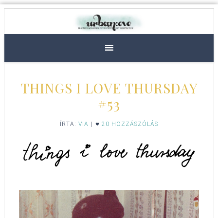
THINGS I LOVE THURSDAY
#53
ÍRTA:
VIA
|
20 HOZZÁSZÓLÁS