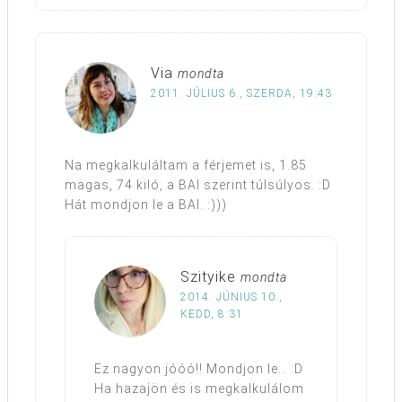
Via
mondta
2011. JÚLIUS 6., SZERDA, 19:43
Na megkalkuláltam a férjemet is, 1.85
magas, 74 kiló, a BAI szerint túlsúlyos. :D
Hát mondjon le a BAI. :)))
Szityike
mondta
2014. JÚNIUS 10.,
KEDD, 8:31
Ez nagyon jóóó!! Mondjon le… :D
Ha hazajön és is megkalkulálom