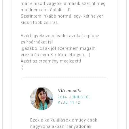
már elhízott vagyok, a másik szerint meg
majdnem alultáplált…. :D
Szerintem inkább normál egy- két helyen
kicsit több zsírral…
Azért igyekszem leadni azokat a plusz
zsírpárnákat is!
Igazából csak jól szeretném magam
érezni és nem X kilóra lefogyni.. :)
Azért az eredmény meglepett!
:)
Via
mondta
2014. JÚNIUS 10.,
KEDD, 11:42
Ezek a kalkulálások amúgy csak
nagyvonalakban irányadónak