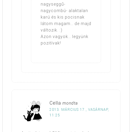
nagyseggű-
nagycombú- alaktalan
karú és kis pocisnak
látom magam… de majd
változik. :)
Azon vagyok… legyünk
pozitívak!
Cella
mondta
2013. MÁRCIUS 17., VASÁRNAP,
11:25