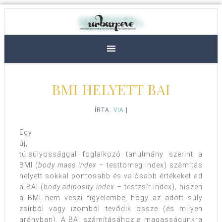
BMI HELYETT BAI
ÍRTA:
VIA
|
Egy
új,
túlsúlyossággal foglalkozó tanulmány szerint a
BMI (
body mass index
– testtömeg index) számítás
helyett sokkal pontosabb és valósabb értékeket ad
a BAI (
body adiposity index
– testzsír index), hiszen
a BMI nem veszi figyelembe, hogy az adott súly
zsírból vagy izomból tevődik össze (és milyen
arányban). A BAI számításához a magasságunkra