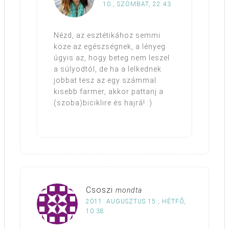
10., SZOMBAT, 22:43
Nézd, az esztétikához semmi
köze az egészségnek, a lényeg
úgyis az, hogy beteg nem leszel
a súlyodtól, de ha a lelkednek
jobbat tesz az egy számmal
kisebb farmer, akkor pattanj a
(szoba)biciklire és hajrá! :)
Csoszi
mondta
2011. AUGUSZTUS 15., HÉTFŐ,
10:38