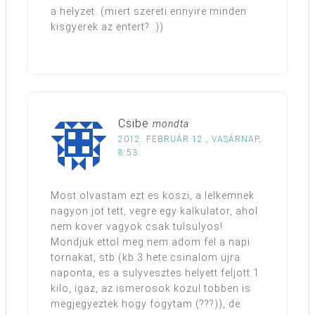
a helyzet. (miert szereti ennyire minden
kisgyerek az entert? :))
Csibe
mondta
2012. FEBRUÁR 12., VASÁRNAP,
8:53
Most olvastam ezt es koszi, a lelkemnek
nagyon jot tett, vegre egy kalkulator, ahol
nem kover vagyok csak tulsulyos!
Mondjuk ettol meg nem adom fel a napi
tornakat, stb (kb 3 hete csinalom ujra
naponta, es a sulyvesztes helyett feljott 1
kilo, igaz, az ismerosok kozul tobben is
megjegyeztek hogy fogytam (???)), de