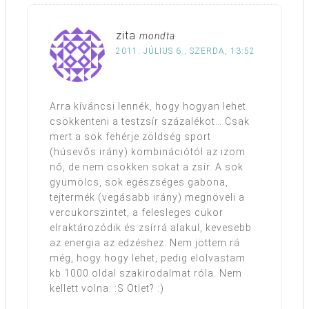
zita
mondta
2011. JÚLIUS 6., SZERDA, 13:52
Arra kíváncsi lennék, hogy hogyan lehet
csökkenteni a testzsír százalékot… Csak
mert a sok fehérje zöldség sport
(húsevős irány) kombinációtól az izom
nő, de nem csökken sokat a zsír. A sok
gyümölcs, sok egészséges gabona,
tejtermék (vegásabb irány) megnöveli a
vercukorszintet, a felesleges cukor
elraktározódik és zsírrá alakul, kevesebb
az energia az edzéshez. Nem jöttem rá
még, hogy hogy lehet, pedig elolvastam
kb 1000 oldal szakirodalmat róla. Nem
kellett volna. :S Ötlet? :)