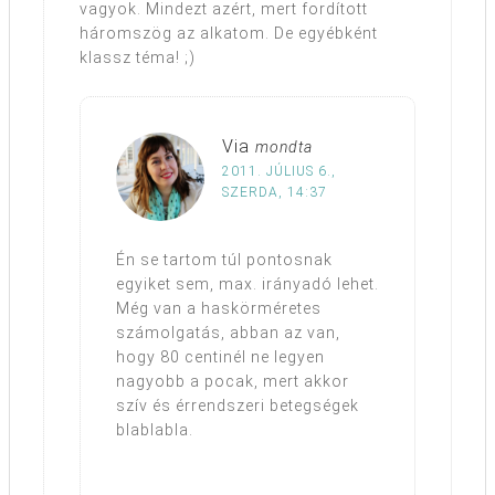
vagyok. Mindezt azért, mert fordított
háromszög az alkatom. De egyébként
klassz téma! ;)
Via
mondta
2011. JÚLIUS 6.,
SZERDA, 14:37
Én se tartom túl pontosnak
egyiket sem, max. irányadó lehet.
Még van a haskörméretes
számolgatás, abban az van,
hogy 80 centinél ne legyen
nagyobb a pocak, mert akkor
szív és érrendszeri betegségek
blablabla.