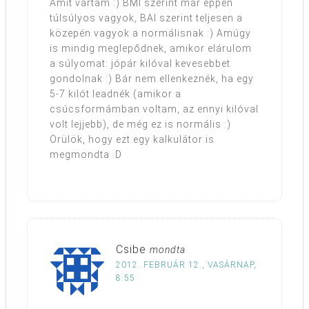
Amit vártam :) BMI szerint már éppen
túlsúlyos vagyok, BAI szerint teljesen a
közepén vagyok a normálisnak :) Amúgy
is mindig meglepődnek, amikor elárulom
a súlyomat: jópár kilóval kevesebbet
gondolnak :) Bár nem ellenkeznék, ha egy
5-7 kilót leadnék (amikor a
csúcsformámban voltam, az ennyi kilóval
volt lejjebb), de még ez is normális :)
Örülök, hogy ezt egy kalkulátor is
megmondta :D
Csibe
mondta
2012. FEBRUÁR 12., VASÁRNAP,
8:55