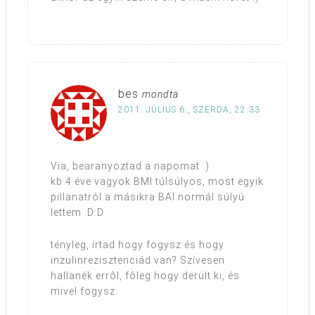
bes
mondta
2011. JÚLIUS 6., SZERDA, 22:33
Via, bearanyoztad a napomat :)
kb 4 éve vagyok BMI túlsúlyos, most egyik
pillanatról a másikra BAI normál súlyú
lettem :D:D
tényleg, írtad hogy fogysz és hogy
inzulinrezisztenciád van? Szívesen
hallanék errôl, fôleg hogy derült ki, és
mivel fogysz.