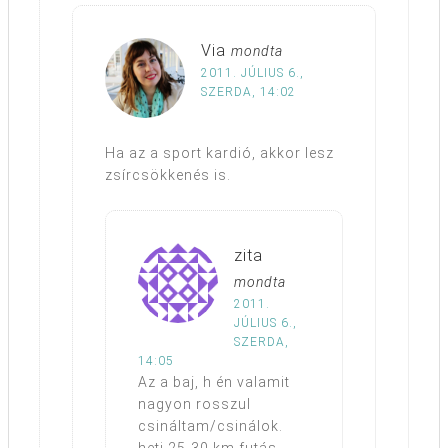
Via
mondta
2011. JÚLIUS 6.,
SZERDA, 14:02
Ha az a sport kardió, akkor lesz
zsírcsökkenés is.
zita
mondta
2011.
JÚLIUS 6.,
SZERDA,
14:05
Az a baj, h én valamit
nagyon rosszul
csináltam/csinálok.