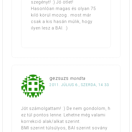
szegényt! :) Jó ötlet!
Hasonlóan magas és olyan 75
kiló körül mozog.. most már
csak a kis hasán múlik, hogy
ilyen lesz a BAI. :)
gezsuzs
mondta
2011. JÚLIUS 6., SZERDA, 14:33
Jót számolgattam! :) De nem gondolom, h
ez túl pontos lenne. Lehetne még valami
korrekció alak/alkat szerint.
BMI szerint túlsúlyos, BAI szerint sovány