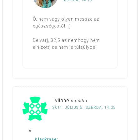
SZERDA, 14:19
Ó, nem vagy olyan messze az
egészségestől. :)
De várj, 32,5 az nemhogy nem
elhízott, de nem is túlsúlyos!
Lyliane
mondta
2011. JÚLIUS 6., SZERDA, 14:05
blackrose: