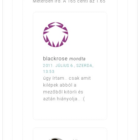
Méterben írd. A 165 centi az 1.65
blackrose
mondta
2011. JÚLIUS 6., SZERDA,
13:53
úgy írtam… csak amit
kilépek abból a
mezőből kitörli és
aztán hiányolja… :(