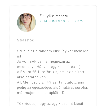
Szityike
mondta
2014. JÚNIUS 10., KEDD, 8:26
Sziasztok!
Szupijó ez a random cikk! Így kerültem ide
is!
Jó volt BAI- ban is megnézni az
eredményt. Hát volt egy kis eltérés… :)
A BMI-m 25.1- re jött kis, ami az elhízott
alsó határán van.
A BAI-m pedig 21.4% zsírt mutatott, ami
pedig az egészséges alsó határát súrolja,
már majdnem alultáplált!! :D
Tök vicces, hogy az egyik szerint kicsit