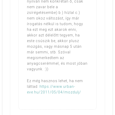
nyilván nem konkrétan ő, csak
nem zavar bele a
zsírégetésembe) b.) hízlal c.)
nem okoz változást, így már
írogatás nélkül is tudom, hogy
ha ezt meg ezt akarok enni,
akkor azt délelőtt tegyem, ha
este csúszik be, akkor plusz
mozgás, vagy másnap 5 után
már semmi, stb. Szóval
megismerkedtem az
anyagcserémmel, és most jóban
vagyunk. :))
Ez még hasznos lehet, ha nem
láttad:
https://www.urban-
eve.hu/2011/05/04/mozdulj/