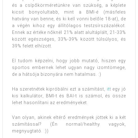
és a csípőkörméretünkre van szükség, a képlete
kicsit bonyolultabb, mint a BMI-é (másfeles
hatvány van benne, és ki kell vonni belőle 18-at), de
a végén kihoz egy állítólagos testzsírszázalékot.
Ennek az értéke nőknél 21% alatt alultáplált, 21-33%
között egészséges, 33%-39% között túlsúlyos, és
39% felett elhízott.
El tudom képzelni, hogy jobb mutató, hiszen egy
sportos embernek lehet ugyan nagy izomtömege,
de a hátsója bizonyára nem hatalmas. :)
Ha szeretnétek kipróbálni ezt a számítást,
itt
egy jó
kis kalkulátor, BMI-t és BAI-t is számol, és össze
lehet hasonlítani az eredményeket.
Van olyan, akinek eltérő eredmények jöttek ki a két
számítással? (Én normal/healthy vagyok,
megnyugtató. :))