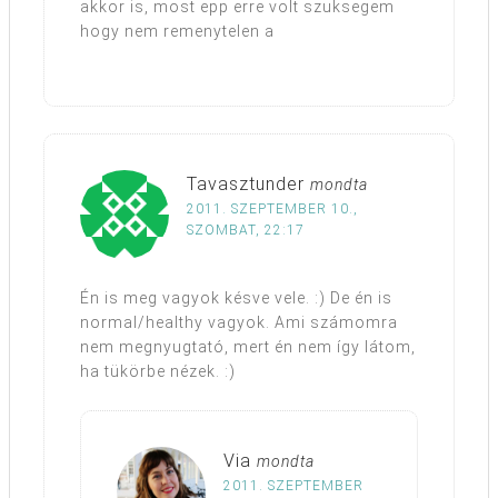
akkor is, most epp erre volt szuksegem
hogy nem remenytelen a
Tavasztunder
mondta
2011. SZEPTEMBER 10.,
SZOMBAT, 22:17
Én is meg vagyok késve vele. :) De én is
normal/healthy vagyok. Ami számomra
nem megnyugtató, mert én nem így látom,
ha tükörbe nézek. :)
Via
mondta
2011. SZEPTEMBER