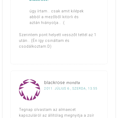
úgy írtam… csak amit kilépek
abból a mezőből kitörli és
aztán hiányolja… :(
Szerintem pont helyett vesszőt tettél az 1
után… (Én így csináltam és
csodálkoztam:D)
blackrose
mondta
2011. JÚLIUS 6., SZERDA, 13:55
Tegnap olvastam az almaecet
kapszuláról az állítólag megnyitja a zsír