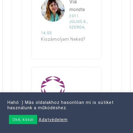
Via
mondta
2011.
JÚLIUS 6.,
SZERDA,
14:03
Kiszámoljam Neked?
Hahó :) Más oldalakhoz hasonlóan mi is sütiket
használunk a működéshez.
blackrose
mondta
2011. JÚLIUS 6., SZERDA,
Adatvédelem
Oké, köszi
14:12
Na máááár meg