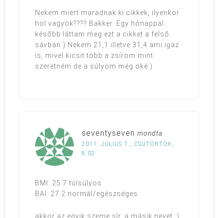
Nekem miért maradnak ki cikkek, ilyenkor
hol vagyok???? Bakker. Egy hónappal
később láttam meg ezt a cikket a felső
sávban:) Nekem 21,1 illetve 31,4 ami igaz
is, mivel kicsit több a zsírom mint
szeretném de a súlyom még oké:)
seventyseven
mondta
2011. JÚLIUS 7., CSÜTÖRTÖK,
8:02
BMI: 25.7 túlsúlyos
BAI: 27.2 normál/egészséges
akkor az egyik szeme sír, a másik nevet :)