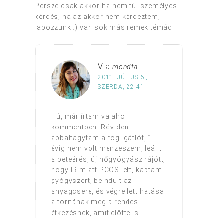
Persze csak akkor ha nem túl személyes
kérdés, ha az akkor nem kérdeztem,
lapozzunk :) van sok más remek témád!
Via
mondta
2011. JÚLIUS 6.,
SZERDA, 22:41
Hú, már írtam valahol
kommentben. Röviden:
abbahagytam a fog. gátlót, 1
évig nem volt menzeszem, leállt
a peteérés, új nőgyógyász rájött,
hogy IR miatt PCOS lett, kaptam
gyógyszert, beindult az
anyagcsere, és végre lett hatása
a tornának meg a rendes
étkezésnek, amit előtte is