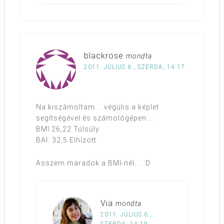
blackrose
mondta
2011. JÚLIUS 6., SZERDA, 14:17
Na kiszámoltam…. végülis a képlet
segítségével és számológépen….
BMI 26,22 Túlsúly
BAI: 32,5 Elhízott
Asszem maradok a BMI-nél…. :D
Via
mondta
2011. JÚLIUS 6.,