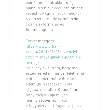
csináltam, csak akkor még
hiába. Most a 2 évvel ezelőttihez
képest -29 kg-nál járok, még -5-
6-ot szeretnék, de ez már szinte
csak alakformálás és
finomhangolás.
Ezeket mozgom:
https://www.urban-
eve.hu/2011/01/25/szemelyi-
edzoim-maya-jillian-a-pofatlan-
merleg/
Kaja: egy évig írtam, hogy mit
eszek, és ettem mindenfélét, amit
előtte is, mert már előtte se
ettem „hülyeségeket” (kóla,
rágcsa, stb. stb.). Kifundáltam,
hogy melyik kaja milyen
mennyiségben és mikor
elfogyasztva a.) fogyaszt (illetve