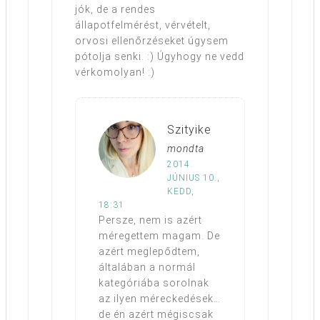
jók, de a rendes
állapotfelmérést, vérvételt,
orvosi ellenőrzéseket úgysem
pótolja senki. :) Úgyhogy ne vedd
vérkomolyan! :)
Szityike
mondta
2014.
JÚNIUS 10.,
KEDD,
18:31
Persze, nem is azért
méregettem magam. De
azért meglepődtem,
általában a normál
kategóriába sorolnak
az ilyen méreckedések…
de én azért mégiscsak