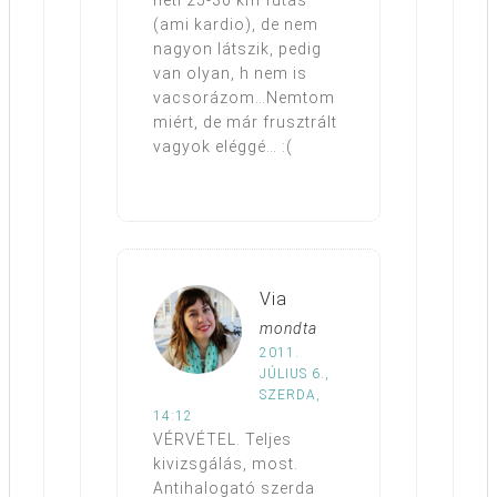
heti 25-30 km futás
(ami kardio), de nem
nagyon látszik, pedig
van olyan, h nem is
vacsorázom…Nemtom
miért, de már frusztrált
vagyok eléggé… :(
Via
mondta
2011.
JÚLIUS 6.,
SZERDA,
14:12
VÉRVÉTEL. Teljes
kivizsgálás, most.
Antihalogató szerda