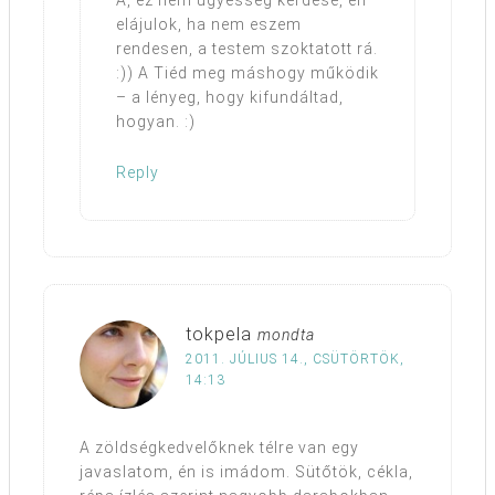
elájulok, ha nem eszem
rendesen, a testem szoktatott rá.
:)) A Tiéd meg máshogy működik
– a lényeg, hogy kifundáltad,
hogyan. :)
Reply
tokpela
mondta
2011. JÚLIUS 14., CSÜTÖRTÖK,
14:13
A zöldségkedvelőknek télre van egy
javaslatom, én is imádom. Sütőtök, cékla,