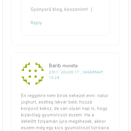
Gyönyörű blog, köszönöm! :)
Reply
Barib
mondta
2011. JÚLIUS 17., VASÁRNAP,
15:24
Én reggelire nem bírok nehezet enni: natúr
joghurt, esetleg lekvár bele, hozzá
korpovit keksz, de van olyan nap is, hogy
kizárólag gyümölcsöt eszem. Ha a
délelőtt folyamán újra megéhezek, akkor
eszem még egy kics gyümölcsöt tízróaira