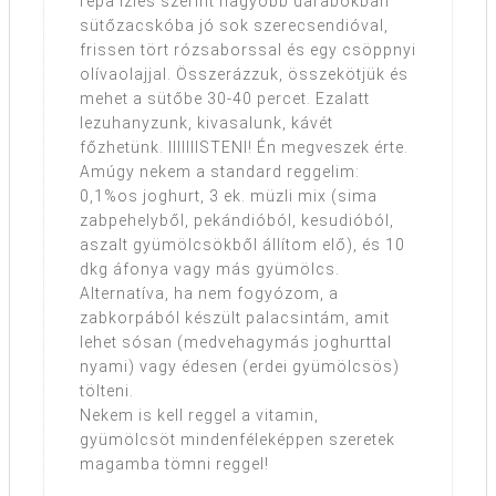
répa ízlés szerint nagyobb darabokban
sütőzacskóba jó sok szerecsendióval,
frissen tört rózsaborssal és egy csöppnyi
olívaolajjal. Összerázzuk, összekötjük és
mehet a sütőbe 30-40 percet. Ezalatt
lezuhanyzunk, kivasalunk, kávét
főzhetünk. IIIIIIISTENI! Én megveszek érte.
Amúgy nekem a standard reggelim:
0,1%os joghurt, 3 ek. müzli mix (sima
zabpehelyből, pekándióból, kesudióból,
aszalt gyümölcsökből állítom elő), és 10
dkg áfonya vagy más gyümölcs.
Alternatíva, ha nem fogyózom, a
zabkorpából készült palacsintám, amit
lehet sósan (medvehagymás joghurttal
nyami) vagy édesen (erdei gyümölcsös)
tölteni.
Nekem is kell reggel a vitamin,
gyümölcsöt mindenféleképpen szeretek
magamba tömni reggel!