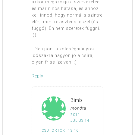
akkor megszokja a szervezeted,
és már nincs hatása, és ahhoz
kell innod, hogy normális szintre
elérj, mert rezisztens leszel (és
függő). Én nem szeretek függni.
:))
Télen pont a zöldséghiányos
időszakra nagyon jó a csíra,
olyan friss íze van. :)
Reply
Bimb
mondta
2011.
JÚLIUS 14.,
CSÜTÖRTÖK, 13:16