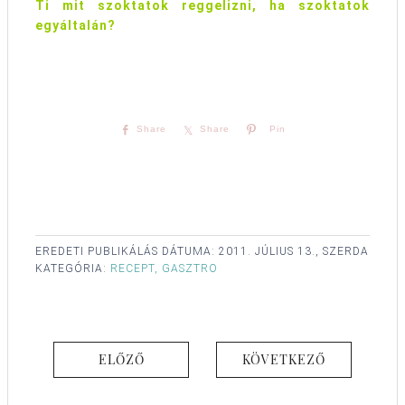
Ti mit szoktatok reggelizni, ha szoktatok
egyáltalán?
Share
Share
Pin
EREDETI PUBLIKÁLÁS DÁTUMA:
2011. JÚLIUS 13., SZERDA
KATEGÓRIA:
RECEPT, GASZTRO
ELŐZŐ
KÖVETKEZŐ