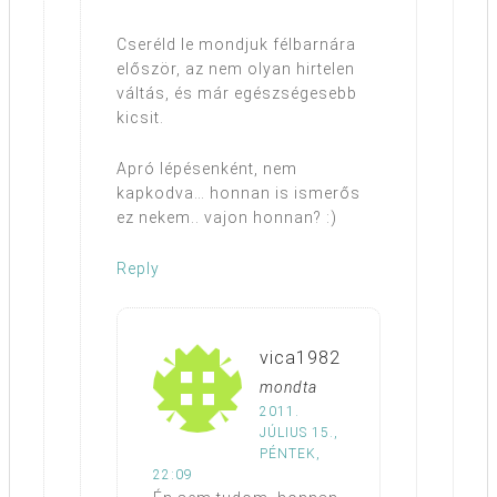
Cseréld le mondjuk félbarnára
először, az nem olyan hirtelen
váltás, és már egészségesebb
kicsit.
Apró lépésenként, nem
kapkodva… honnan is ismerős
ez nekem.. vajon honnan? :)
Reply
vica1982
mondta
2011.
JÚLIUS 15.,
PÉNTEK,
22:09