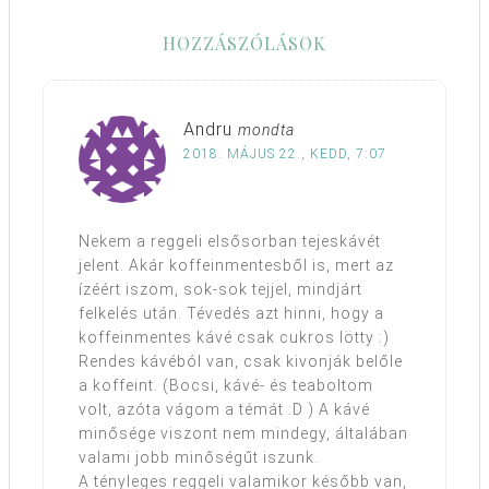
HOZZÁSZÓLÁSOK
Andru
mondta
2018. MÁJUS 22., KEDD, 7:07
Nekem a reggeli elsősorban tejeskávét
jelent. Akár koffeinmentesből is, mert az
ízéért iszom, sok-sok tejjel, mindjárt
felkelés után. Tévedés azt hinni, hogy a
koffeinmentes kávé csak cukros lötty :)
Rendes kávéból van, csak kivonják belőle
a koffeint. (Bocsi, kávé- és teaboltom
volt, azóta vágom a témát :D ) A kávé
minősége viszont nem mindegy, általában
valami jobb minőségűt iszunk.
A tényleges reggeli valamikor később van,