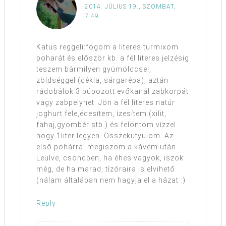
2014. JÚLIUS 19., SZOMBAT,
7:49
Katus reggeli:fogom a literes turmixom
poharát és először kb. a fél literes jelzésig
teszem bármilyen gyümölccsel,
zöldséggel (cékla, sárgarépa), aztán
rádobálok 3 púpozott evőkanál zabkorpát
vagy zabpelyhet. Jön a fél literes natúr
joghurt fele,édesítem, ízesítem (xilit,
fahaj,gyömbér stb.) és felöntöm vízzel
hogy 1liter legyen. Összekutyulom. Az
első pohárral megiszom a kávém után.
Leülve, csöndben, ha éhes vagyok, iszok
még, de ha marad, tízóraira is elvihető.
(nálam általában nem hagyja el a házat :)
Reply