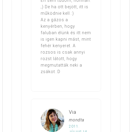
Én sem tudom, honnan.
;) De ha ott bejött, itt is
működnie kell.:)
Az a gázos a
kenyérben, hogy
faluban élünk és itt nem
is igen kapni mást, mint
fehér kenyeret. A
rozsos is csak annyi
rozst látott, hogy
megmutatták neki a
zsákot.:D
Via
mondta
2011.
JÚLIUS 15.,