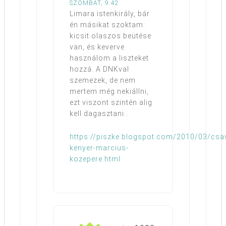
SZOMBAT, 9:42
Limara istenkirály, bár
én másikat szoktam:
kicsit olaszos beütése
van, és keverve
használom a liszteket
hozzá. A DNKval
szemezek, de nem
mertem még nekiállni,
ezt viszont szintén alig
kell dagasztani..
https://piszke.blogspot.com/2010/03/csav
kenyer-marcius-
kozepere.html