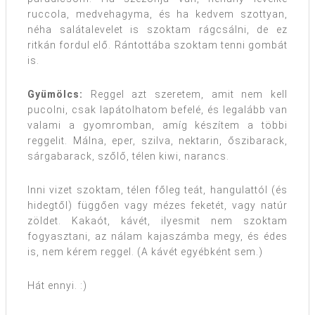
ruccola, medvehagyma, és ha kedvem szottyan,
néha salátalevelet is szoktam rágcsálni, de ez
ritkán fordul elő. Rántottába szoktam tenni gombát
is.
Gyümölcs:
Reggel azt szeretem, amit nem kell
pucolni, csak lapátolhatom befelé, és legalább van
valami a gyomromban, amíg készítem a többi
reggelit. Málna, eper, szilva, nektarin, őszibarack,
sárgabarack, szőlő, télen kiwi, narancs.
Inni vizet szoktam, télen főleg teát, hangulattól (és
hidegtől) függően vagy mézes feketét, vagy natúr
zöldet. Kakaót, kávét, ilyesmit nem szoktam
fogyasztani, az nálam kajaszámba megy, és édes
is, nem kérem reggel. (A kávét egyébként sem.)
Hát ennyi. :)