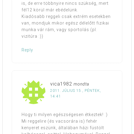
is, de erre többnyire nincs szükség, mert
fél12 körül már ebédelünk.
Kiadósabb reggeli csak extrém esetekben
van, mondjuk mikor egész délelőtt fizikai
munka vár rám, vagy sportolás (pl.
vizitúra :))
Reply
vica1982
mondta
2011. JÚLIUS 15., PÉNTEK,
14:41
Hogy ti milyen egészségesen étkeztek! :)
Mi reggelire (és vacsorára is) fehér
kenyeret eszünk, általában házi füstölt