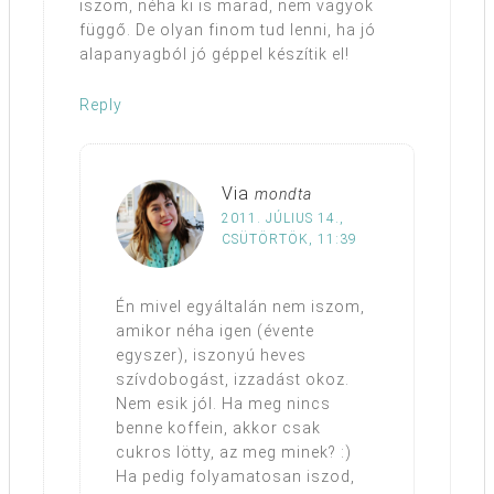
iszom, néha ki is marad, nem vagyok
függő. De olyan finom tud lenni, ha jó
alapanyagból jó géppel készítik el!
Reply
Via
mondta
2011. JÚLIUS 14.,
CSÜTÖRTÖK, 11:39
Én mivel egyáltalán nem iszom,
amikor néha igen (évente
egyszer), iszonyú heves
szívdobogást, izzadást okoz.
Nem esik jól. Ha meg nincs
benne koffein, akkor csak
cukros lötty, az meg minek? :)
Ha pedig folyamatosan iszod,