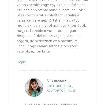
vajas zsemlét vagy egy szelet pirítóst, de
ezt legalább szinte mindig; nem indulok el
üres gyomorral. Próbáltam variálni a
vajas kenyeremet:))), tettem rá sajtot
mondjuk, de annyitól már úgy kitömődök,
hogy nehezebben vontatom magam
dolgozni. Érdekes, hétvégén jól esik a
reggeli, de hétközben ez a maximum.
Lehet, hogy valami látens stresszelő
vagyok, az jön ki így. :)
Reply
Via
mondta
2011. JÚLIUS 14.,
CSÜTÖRTÖK, 18:35
Á, ez nem ügyesség kérdése, én