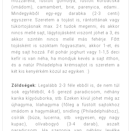
mozzarella, füstölt gomolya, füstölt korbácska
(imádom), camambert, brie, parenyica, edami…
Mindegyikből egy-egy darabka (2-3 centi)
egyszerre. Szeretem a tojást is, rántottának vagy
tükörtojásnak max. 2-t tudok megenni, és akkor
nincs mellé sajt, lágytojásként viszont jöhet a 3, és
akkor szintén nincs mellé más fehérje. Főtt
tojásként is szoktam fogyasztani, akkor 1-et, és
még sajt hozzá. Fél pohár joghurt vagy 1-1,5 deci
kefír is van néha, ha mondjuk kevés a sajt itthon,
és a natúr Philadelphia krémsajtot is szeretem a
két kis kenyérkém közül az egyiken. :)
Zöldségek:
Legalább 2-3 féle ebből is, de nem túl
sok egyféléből, 4-5 gerezd paradicsom, néhány
karika kígyóuborka, stb. Ezeken kívül jöhet még az
újhagyma, lilahagyma (főleg a füstölt sajtokhoz
imádom a hagymákat), snidling (Philadelphiához),
csírák (búza, lucerna, stb. vegyesen, egy nagy
kupac), olívabogyó (3-4 darab), aszalt
paradicsom. Ha szezonja van, néhány levélke