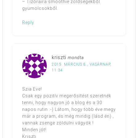
– Tízóraira smoothie zöldségekből
gyümölcsökből.
Reply
kriszti
mondta
2015. MÁRCIUS 8., VASÁRNAP,
11:34
Szia Eve!
Csak egy pozitív megerősítést szeretnék
tenni, hogy nagyon jó a blog és a 30
napos rutin :-) Látom, hogy több éve megy
már a program, és még mindig (lásd én) ,
vannak zsenge zöldülni vágyók !
Minden jót!
Kriszti