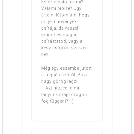
És ez a csíra ez mi?
Valami bioizé? Úgy
értem, látom ám, hogy
milyen növények
csírája, de veszel
magot és magad
csíráztatod, vagy a
kész csírákat szerzed
be?
Még egy eszembe jutott
a függés szóról: Bazi
nagy görög lagzi.
– Azt hiszed, a mi
lányunk majd drogon
fog függeni? :-)