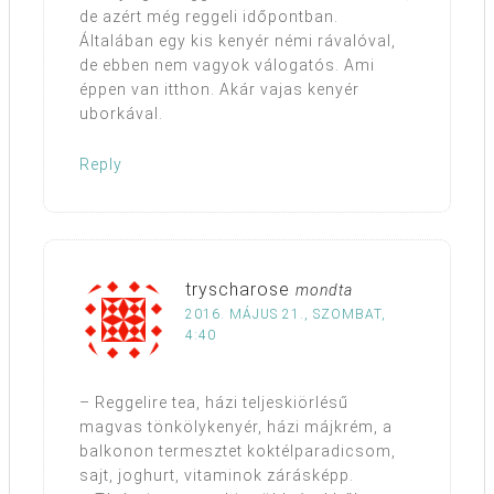
de azért még reggeli időpontban.
Általában egy kis kenyér némi rávalóval,
de ebben nem vagyok válogatós. Ami
éppen van itthon. Akár vajas kenyér
uborkával.
Reply
tryscharose
mondta
2016. MÁJUS 21., SZOMBAT,
4:40
– Reggelire tea, házi teljeskiörlésű
magvas tönkölykenyér, házi májkrém, a
balkonon termesztet koktélparadicsom,
sajt, joghurt, vitaminok zárásképp.