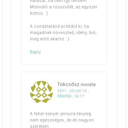
hatását, ha nem így tenném.
Motiváló a rosszullét, az egyszer
biztos. :)
A csíráztatásd próbáld ki, ha
magadnak növeszted, idény, bió,
meg amit akarsz. :)
Reply
Tökcsősz
mondta
2011. JÚLIUS 15.,
PÉNTEK, 18:17
A fehér kenyér annyira tényleg
nem egészséges, de én nagyon
szeretem.