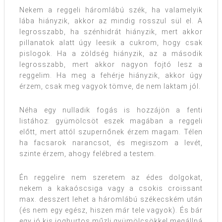
Nekem a reggeli háromlábú szék, ha valamelyik
lába hiányzik, akkor az mindig rosszul sül el. A
legrosszabb, ha szénhidrát hiányzik, mert akkor
pillanatok alatt úgy leesik a cukrom, hogy csak
pislogok. Ha a zöldség hiányzik, az a második
legrosszabb, mert akkor nagyon fojtó lesz a
reggelim. Ha meg a fehérje hiányzik, akkor úgy
érzem, csak meg vagyok tömve, de nem laktam jól.
Néha egy nulladik fogás is hozzájön a fenti
listához: gyümölcsöt eszek magában a reggeli
előtt, mert attól szupernőnek érzem magam. Télen
ha facsarok narancsot, és megiszom a levét,
szinte érzem, ahogy felébred a testem.
Én reggelire nem szeretem az édes dolgokat,
nekem a kakaóscsiga vagy a csokis croissant
max. desszert lehet a háromlábú székecském után
(és nem egy egész, hiszen már tele vagyok). És bár
egy jó kis joghurtos műzli gyümölcsökkel megállná