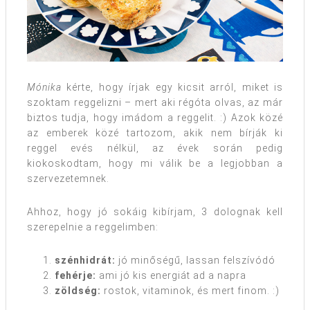
Mónika
kérte, hogy írjak egy kicsit arról, miket is
szoktam reggelizni – mert aki régóta olvas, az már
biztos tudja, hogy imádom a reggelit. :) Azok közé
az emberek közé tartozom, akik nem bírják ki
reggel evés nélkül, az évek során pedig
kiokoskodtam, hogy mi válik be a legjobban a
szervezetemnek.
Ahhoz, hogy jó sokáig kibírjam, 3 dolognak kell
szerepelnie a reggelimben:
szénhidrát:
jó minőségű, lassan felszívódó
fehérje:
ami jó kis energiát ad a napra
zöldség:
rostok, vitaminok, és mert finom. :)