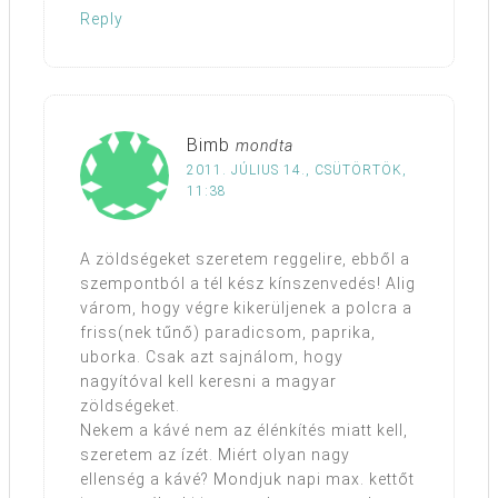
Reply
Bimb
mondta
2011. JÚLIUS 14., CSÜTÖRTÖK,
11:38
A zöldségeket szeretem reggelire, ebből a
szempontból a tél kész kínszenvedés! Alig
várom, hogy végre kikerüljenek a polcra a
friss(nek tűnő) paradicsom, paprika,
uborka. Csak azt sajnálom, hogy
nagyítóval kell keresni a magyar
zöldségeket.
Nekem a kávé nem az élénkítés miatt kell,
szeretem az ízét. Miért olyan nagy
ellenség a kávé? Mondjuk napi max. kettőt