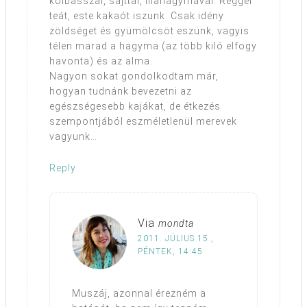
kolbásszal, sajttal, lilahagymával. Reggel
teát, este kakaót iszunk. Csak idény
zöldséget és gyümölcsöt eszünk, vagyis
télen marad a hagyma (az több kiló elfogy
havonta) és az alma.
Nagyon sokat gondolkodtam már,
hogyan tudnánk bevezetni az
egészségesebb kajákat, de étkezés
szempontjából eszméletlenül merevek
vagyunk…
Reply
Via
mondta
2011. JÚLIUS 15.,
PÉNTEK, 14:45
Muszáj, azonnal érezném a