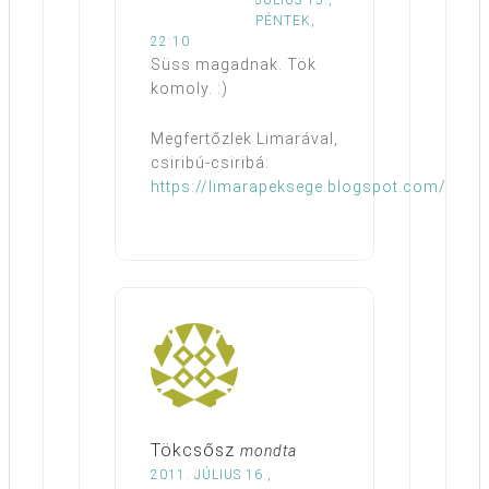
PÉNTEK,
22:10
Süss magadnak. Tök
komoly. :)
Megfertőzlek Limarával,
csiribú-csiribá:
https://limarapeksege.blogspot.com/
Tökcsősz
mondta
2011. JÚLIUS 16.,