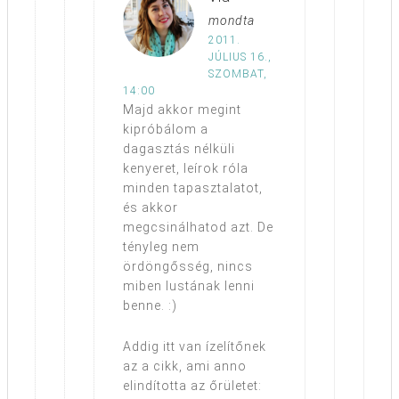
mondta
2011.
JÚLIUS 16.,
SZOMBAT,
14:00
Majd akkor megint
kipróbálom a
dagasztás nélküli
kenyeret, leírok róla
minden tapasztalatot,
és akkor
megcsinálhatod azt. De
tényleg nem
ördöngősség, nincs
miben lustának lenni
benne. :)
Addig itt van ízelítőnek
az a cikk, ami anno
elindította az őrületet: