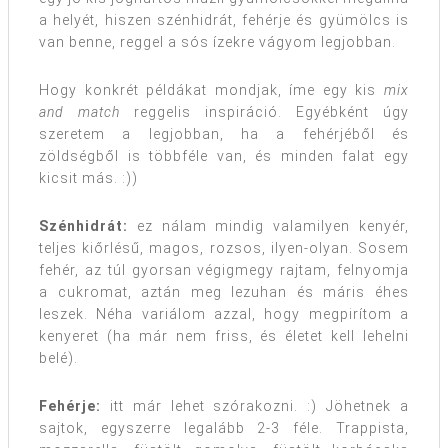
a helyét, hiszen szénhidrát, fehérje és gyümölcs is
van benne, reggel a sós ízekre vágyom legjobban.
Hogy konkrét példákat mondjak, íme egy kis
mix
and match
reggelis inspiráció. Egyébként úgy
szeretem a legjobban, ha a fehérjéből és
zöldségből is többféle van, és minden falat egy
kicsit más. :))
Szénhidrát:
ez nálam mindig valamilyen kenyér,
teljes kiőrlésű, magos, rozsos, ilyen-olyan. Sosem
fehér, az túl gyorsan végigmegy rajtam, felnyomja
a cukromat, aztán meg lezuhan és máris éhes
leszek. Néha variálom azzal, hogy megpirítom a
kenyeret (ha már nem friss, és életet kell lehelni
belé).
Fehérje:
itt már lehet szórakozni. :) Jöhetnek a
sajtok, egyszerre legalább 2-3 féle. Trappista,