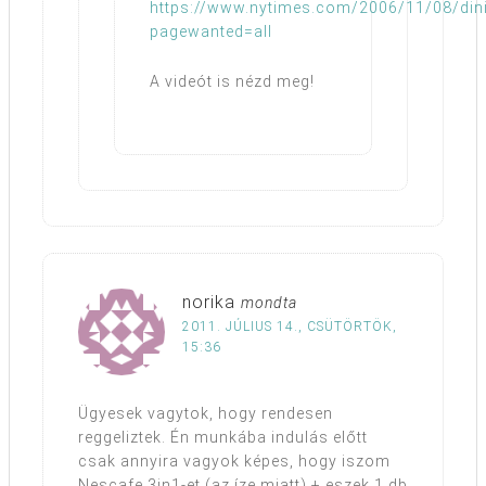
https://www.nytimes.com/2006/11/08/dini
pagewanted=all
A videót is nézd meg!
norika
mondta
2011. JÚLIUS 14., CSÜTÖRTÖK,
15:36
Ügyesek vagytok, hogy rendesen
reggeliztek. Én munkába indulás előtt
csak annyira vagyok képes, hogy iszom
Nescafe 3in1-et (az íze miatt) + eszek 1 db