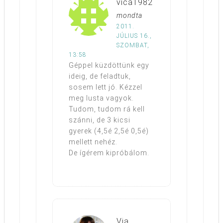
vica1982
mondta
2011.
JÚLIUS 16.,
SZOMBAT,
13:58
Géppel küzdöttünk egy
ideig, de feladtuk,
sosem lett jó. Kézzel
meg lusta vagyok.
Tudom, tudom rá kell
szánni, de 3 kicsi
gyerek (4,5é 2,5é 0,5é)
mellett nehéz.
De ígérem kipróbálom.
Via